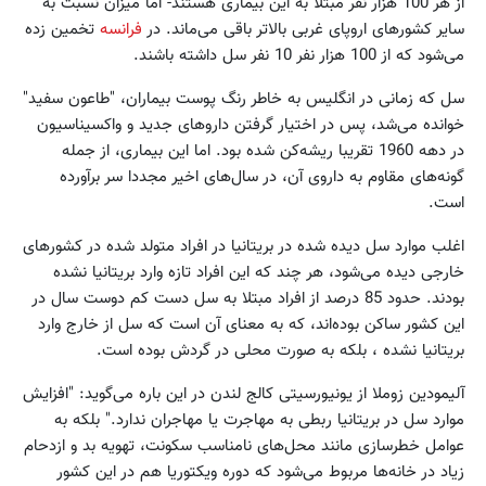
از هر 100 هزار نفر مبتلا به این بیماری هستند- اما میزان نسبت به
سایر کشورهای اروپای غربی بالاتر باقی می‌ماند. در
فرانسه
تخمین زده
می‌شود که از 100 هزار نفر 10 نفر سل داشته باشند.
سل که زمانی در انگلیس به خاطر رنگ پوست بیماران، "طاعون سفید"
خوانده می‌شد، پس در اختیار گرفتن داروهای جدید و واکسیناسیون
در دهه 1960 تقریبا ریشه‌کن شده بود. اما این بیماری، از جمله
گونه‌های مقاوم به داروی آن، در سال‌های اخیر مجددا سر برآورده
است.
اغلب موارد سل دیده شده در بریتانیا در افراد متولد شده در کشورهای
خارجی دیده می‌شود، هر چند که این افراد تازه وارد بریتانیا نشده
بودند. حدود 85 درصد از افراد مبتلا به سل دست کم دوست سال در
این کشور ساکن بوده‌اند،‌ که به معنای آن است که سل از خارج وارد
بریتانیا نشده ، بلکه به صورت محلی در گردش بوده است.
آلیمودین زوملا از یونیورسیتی کالج لندن در این باره می‌گوید: "افزایش
موارد سل در بریتانیا ربطی به مهاجرت یا مهاجران ندارد." بلکه به
عوامل خطرسازی مانند محل‌های نامناسب سکونت، تهویه بد و ازدحام
زیاد در خانه‌ها مربوط می‌شود که دوره ویکتوریا هم در این کشور