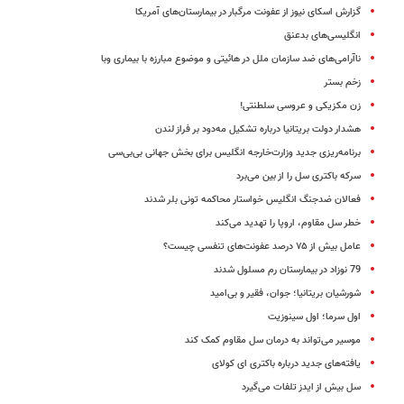
گزارش اسکای نیوز از عفونت مرگبار در بیمارستان‌های آمریکا
انگلیسی‌های بدعنق
ناآرامی‌‌های ضد سازمان ملل در هائیتی و موضوع مبارزه با بیماری وبا
زخم بستر
زن مکزیکی و عروسی سلطنتی!
هشدار دولت بریتانیا درباره تشکیل مه‌دود بر فراز لندن
برنامه‌ریزی جدید وزارت‌خارجه انگلیس برای بخش جهانی بی‌بی‌سی
سرکه باکتری سل را از بین می‌برد
فعالان ضدجنگ انگلیس خواستار محاکمه تونی بلر شدند
خطر سل مقاوم، اروپا را تهدید می‌کند
عامل بیش از ۷۵ درصد عفونت‌های تنفسی چیست؟
79 نوزاد در بیمارستان رم مسلول شدند
شورشیان بریتانیا؛ جوان، فقیر و بی‌امید
اول سرما؛ اول سینوزیت
موسیر می‌تواند به درمان سل مقاوم کمک کند
یافته‌های جدید درباره باکتری ای کولای
سل بیش از ایدز تلفات می‌گیرد