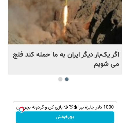
اگر یک‌بار دیگر ایران به ما حمله کند فلج
کش
می شویم
بی
1000 دلار جایزه ببر 💲🤑💲 بازی کن و گردونه بچرخون
بچرخونش