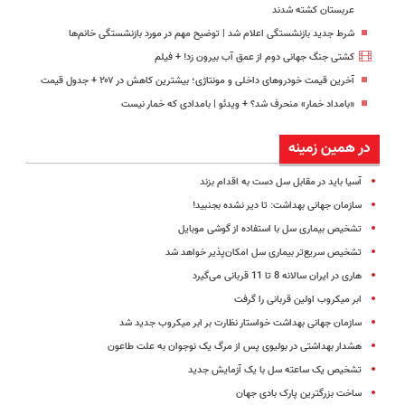
عربستان کشته شدند
شرط جدید بازنشستگی اعلام شد | توضیح مهم در مورد بازنشستگی خانم‌ها
کشتی‌ جنگ جهانی دوم از عمق آب بیرون زد! + فیلم
آخرین قیمت خودروهای داخلی و مونتاژی؛‌ بیشترین کاهش در ۲۰۷ + جدول قیمت
«بامداد خمار» منحرف شد؟ + ویدئو | بامدادی که خمار نیست
در همین زمینه
آسیا باید در مقابل سل دست به اقدام بزند
سازمان جهانی بهداشت: تا دیر نشده بجنبید!
تشخیص بیماری سل‌ با استفاده از گوشی موبایل
تشخیص سریع‌‌تر بیماری سل امکان‌پذیر خواهد شد
هاری در ایران سالانه 8 تا 11 قربانی می‌گیرد
ابر میکروب اولین قربانی‌ را گرفت
سازمان جهانی بهداشت خواستار نظارت بر ابر میکروب جدید شد
هشدار بهداشتی در بولیوی پس از مرگ یک نوجوان به علت طاعون
تشخیص یک ساعته سل با یک آزمایش جدید
ساخت بزرگترین پارک بادی جهان