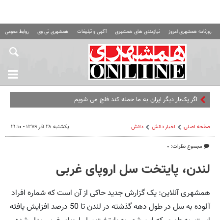
روزنامه همشهری امروز
نیازمندی های همشهری
آگهی و تبلیغات
همشهری تی وی
روابط عمومی ه
اگر یک‌بار دیگر ایران به ما حمله کند فلج می شویم
صفحه اصلی
اخبار دانش
دانش
یکشنبه ۲۸ آذر ۱۳۸۹ - ۲۱:۱۰
مجموع نظرات: ۰
لندن، پایتخت سل اروپای غربی
همشهری آنلاین: یک گزارش جدید حاکی از آن است که شماره افراد
آلوده به سل در طول دهه گذشته در لندن تا 50 درصد افزایش یافته