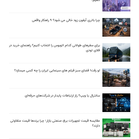
دهیم؟
چرا باتری آیفون زود خالی می شود؟ ۹ راهکار واقعی
برای سفرهای طولانی کدام اتوبوس را انتخاب کنیم؟ راهنمای خرید در
فلای تودی
لو رفت! فضای سبز فیلم های سینمایی ایران را چه کسی میسازد؟
سانترال یا ویپ؟ راز ارتباطات پایدار در شرکت‌های حرفه‌ای
مقایسه قیمت تجهیزات برق صنعتی بازار؛ چرا برندها قیمت متفاوتی
دارند؟