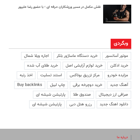
نقش مکمل در مسیر ورزشکاران حرفه ای ؛ با حضور رضا علیپور
وبگردی
موتور آسانسور
خرید دستگاه ماساژور بلکر
اجاره ویلا شمال
خرید ادکلن
خرید لوازم آرایشی اصل
خرید طلای آب شده
مزایده خودرو
مرکز تزریق بوتاکس
استند تسلیت
اخذ رتبه
آهنگ جدید
خرید دوچرخه برقی
چاپ لیبل
Buy backlinks
صرافی ارز دیجیتال
صندوق طلا
پارتیشن شیشه ای
دانلود اهنگ جدید
رزرو هتل دبی
پارتیشن شیشه ای
درباره ما