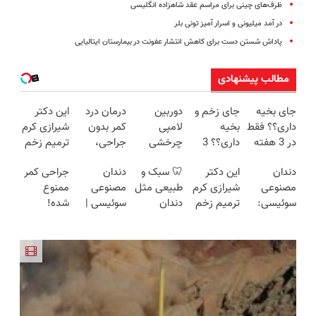
ظرف‌های چینی برای مراسم عقد شاهزاده انگلیسی
در آمد میلیونی و اسرار آمیز تونی بلر
پاداش شستن دست برای کاهش انتشار عفونت در بیمارستان ایتالیایی
مطالب پیشنهادی
جای بخیه
جای زخم و
دوربین
درمان درد
این دکتر
داری؟؟ فقط
بخیه
لامپی
کمر بدون
شیرازی کرم
در 3 هفته
داری؟؟ 3
چرخشی
جراحی،
ترمیم زخم
ترمیمش
هفته‌ای
360 درجه
تزریق ◀
ایرانی را
دندان
این دکتر
🦷 سبک و
دندان
جراحی کمر
کن!😍
محوش کن!
فقط امروز
پرسش‌نامه
ساخت!!!
مصنوعی
شیرازی کرم
طبیعی مثل
مصنوعی
ممنوع
حراج شد🔥
رو پر کن ▶
سوئیسی:
ترمیم زخم
دندان
سوئیسی |
شده!
پرداخت
جدیدترین
ایرانی را
خودت!
سبک،
میخوای
درب منزل
فناوری
ساخت!!!
نصب آسان
مقاوم،
کمرت رو در
اروپا، سبک
و پرداخت
طبیعی!
منزل درمان
و مقاوم |
اقساطی 💳
ویزیت
کنی؟
پرداخت
📍 تهران
رایگان+پرداخت
((پرسش‌نامه))
قسطی
اقساطی😍