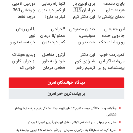
پایان دغدغه
برای اولین بار
تنها راه رهایی
دوربین لامپی
هزینه های
در ایران🇮🇷
از کمر درد بدون
چرخشی 360
دندان پزشکی با
این دکتر کرم
نیاز به دارو!
درجه فقط
پک سفید
ترمیم کننده 23
(◂پرسش‌نامه)
امروز حراج شد
این جعبه ی
دندان مصنوعی
‼️جراحی
با این روش
کننده خانگی
روزه ساخت!
🔥 پرداخت
جادویی خنده
سوئیسی:
ممنوع‼️ درمان
توی
درب منزل
رو رو لبات حک
جدیدترین
کمر درد بدون
خونه،سفیدی و
میکنه
فناوری اروپا،
جراحی و دوره
زیبایی دندوناتو
کمردردت خوب
این دکتر
آرتروز مفاصل
ویدیو هولناک
خرید40%تخفیف
سبک و مقاوم |
نقاهت
برگردون
می‌شه، اگر این
شیرازی کرم
خود را به طور
از جوان کارتن
پرداخت قسطی
(40%off)
پرسشنامه رو پر
ترمیم زخم
قطعی درمان
خوابی که
کنی!!
ایرانی را
کنید!
میلیاردر شد.
ساخت!!!
◗پرسش‌نامه◖
آموزش رایگان
دیدگاه خوانندگان امروز
پر بیننده‌ترین خبر امروز
چگونه دونات خانگی درست کنیم ؟ ؛ طرز تهیه دونات خانگی نرم و پف‌دار با روکش
شکلاتی
هادی حجازی‌فر: من اصلا نمی‌توانم عاشق این بازیگر زن شوم! + ویدئو
ضربه کوبنده انصارالله به مزدوران سعودی +ویدئو | دستکم ۴۵ نیروی وابسته به