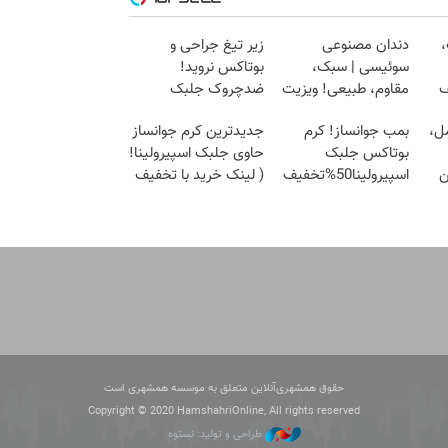
،
دندان مصنوعی
زیر تیغ جراحی و
سوئیسی | سبک،
بوتاکس نروید!
ف
مقاوم، طبیعی! ویزیت
ضدچروک جلبک
رایگان+پرداخت
با40%تخفیف
ل،
بمب جوانساز! کرم
جدیدترین کرم جوانساز
اقساطی😍
بوتاکس جلبک
حاوی جلبک اسپیرولینا!
ن
اسپیرولینا50%تخفیف
( لینک خرید با تخفیف
ویژه)
حقوق همشهری‌آنلاین متعلق به موسسه همشهری است
Copyright © 2020 HamshahriOnline, All rights reserved
طراحی و تولید: نستوه