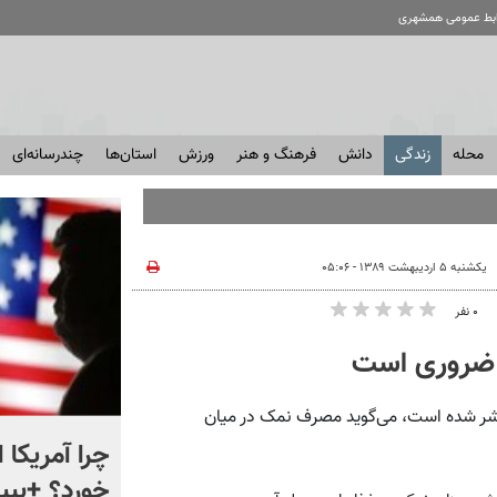
ابط عمومی همشهری
محله
زندگی
دانش
فرهنگ و هنر
ورزش
استان‌ها
چندرسانه‌ای
یکشنبه ۵ اردیبهشت ۱۳۸۹ - ۰۵:۰۶
۰ نفر
ر ضروری است
شر شده است، می‌گوید مصرف نمک در میان
ماجرای نقشه های جدید در
چرا آمریکا 
ایستگاه های مترو چیست؟
خورد؟ +ببین