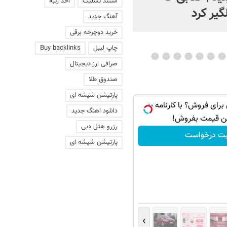
استند تسلیت
اخذ رتبه
گیر کرد
آهنگ جدید
خرید دوچرخه برقی
چاپ لیبل
Buy backlinks
صرافی ارز دیجیتال
صندوق طلا
پارتیشن شیشه ای
 داری برای فروش؟ با کارنامه به
دانلود اهنگ جدید
ن قیمت بفروش!
رزرو هتل دبی
بت درخواست
پارتیشن شیشه ای
›