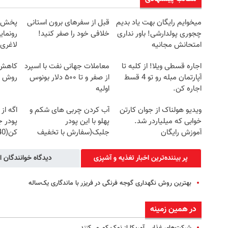
میخوایم رایگان بهت یاد بدیم
قبل از سفرهای برون استانی
چجوری پولدارشی! باور نداری
خلافی خود را صفر کنید!
رونمای
امتحانش مجانیه
لاغری
اجاره‌ قسطی ویلا! از کلبه تا
معاملات جهانی نفت با اسپرد
کاهش و
آپارتمان مبله رو تو 4 قسط
از صفر و تا ۵۰۰ دلار بونوس
روش خ
اجاره کن.
اولیه
ویدیو هولناک از جوان کارتن
آب کردن چربی های شکم و
اگه از
خوابی که میلیاردر شد.
پهلو با این پودر
آموزش رایگان
جلبک(سفارش با تخفیف
کن(40% تخفیف)
ویژه)
پر بیننده‌ترین اخبار تغذیه و آشپزی
دیدگاه خوانندگان ا
بهترین روش نگهداری گوجه فرنگی در فریزر با ماندگاری یک‌ساله
در همین زمینه