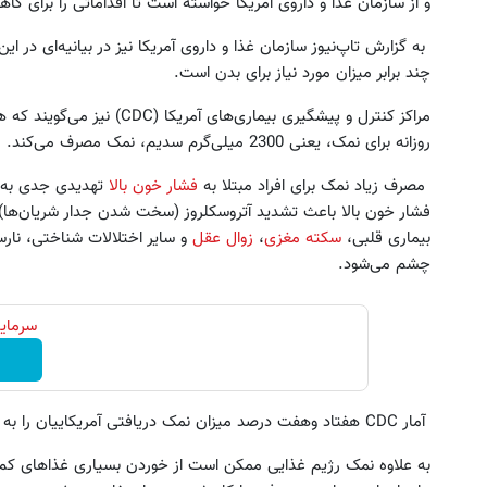
و از سازمان غذا و داروی آمریکا خواسته است تا اقداماتی را برای ک
به گزارش تاپ‌نیوز سازمان غذا و داروی آمریکا نیز در بیانیه‌ای در 
چند برابر میزان مورد نیاز برای بدن است.
مراکز کنترل و پیشگیری بیماری‌ه
روزانه برای نمک، یعنی 2300 میلی‌گرم سدیم، نمک مصرف می‌کند.
مصرف زیاد نمک برای افراد مبتلا به
فشار خون بالا
تهدیدی جدی به ح
فشار خون بالا باعث تشدید آتروسکلروز (سخت شدن جدار شریان‌ها)، 
این پک تقویت موی جلبک توی حمومت
به بزرگترین جشنواره ایمپلنت تهر
بیماری قلبی،
سکته مغزی
،
زوال عقل
و سایر اختلالات شناختی، نا
خالیه!45%تخفیف
! | فقط ۲۵ میلیون !
چشم می‌شود.
خرید محصول
رزرورایگان نوبت
سرمایه
آمار CDC هفتاد وهفت درصد میزان نمک دریافتی آمریکاییان را به غذاهای آماده کارخانه‌ای نسبت می‌دهد.
به علاوه نمک رژیم غذایی ممکن است از خوردن بسیاری غذاهای کم‌چرب