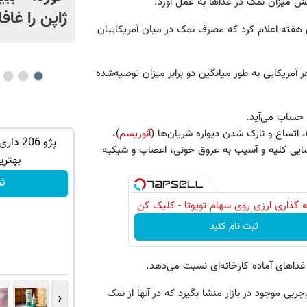
اهش میزان نمک در غذاها به عمل آورد.
ژاپن را غافل
این هفته اعلام کرد که مصرف نمک در میان آمریکاییان
ای آمریکا (CDC) نیز می‌گویند که هر آمریکایی به طور میانگین دو برابر میزان توصیه‌شده
ساب می‌‌آید.
اتساع و نازک شدن دیواره شریان‌ها (
آنوریسم
)،
ان سر بزنید
غذای پت، تشویقی، اسباب‌بازی و لوازم
پژو 206
رسایی کلیه و آسیب به عروق خونی، اعصاب و شبکیه
بهداشتی را با تخفیف تهیه کنید
بهتری
مشاهده محصولات
ث
 گذاری ارزی روی سهام تویوتا - کلیک کن
ثبت نام کنید
ی موجود در بازار منشا بگیرد که در آنها از نمک
‹