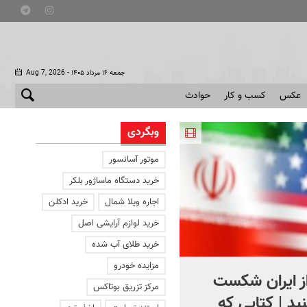
- جمعه ۱۶ مرداد ۱۴۰۵
Aug 7, 2026
عکس
کسب و کار
حوادث
وبگردی
موتور آسانسور
خرید دستگاه ماساژور بلکر
اجاره ویلا شمال
خرید ادکلن
خرید لوازم آرایشی اصل
خرید طلای آب شده
مزایده خودرو
از ایران شکست
استقبال از اردوغان در
مرکز تزریق بوتاکس
ید | کتابی که
عربستان + فیلم