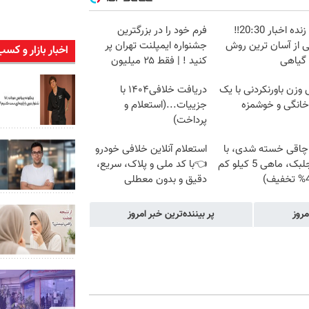
پخش زنده اخبار 20:30‼️
فرم خود را در بزرگترین
ی از آسان ترین روش
جشنواره ایمپلنت تهران پر
اخبار بازار و کسب
 گیاهی
کنید ! | فقط ۲۵ میلیون
زن باورنکردنی با یک
دریافت خلافی۱۴۰۴ با
انگی و خوشمزه
جزییات...(استعلام و
پرداخت)
 چاقی خسته شدی، با
استعلام آنلاین خلافی خودرو
پودر جلبک، ماهی 5 کیلو کم
👈با کد ملی و پلاک، سریع،
دقیق و بدون معطلی
مروز
پر بیننده‌ترین خبر امروز