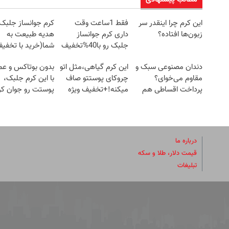
این کرم چرا اینقدر سر
فقط 1ساعت وقت
کرم جوانساز جلبک
زبون‌ها افتاده؟
داری کرم جوانساز
هدیه طبیعت به
جلبک رو با40%تخفیف
شما(خرید با تخفی
بخری!
ویژه)
دندان مصنوعی سبک و
این کرم گیاهی،مثل اتو
بدون بوتاکس و عم
مقاوم می‌خوای؟
چروکای پوستتو صاف
با این کرم جلبک،
پرداخت اقساطی هم
میکنه!+تخفیف ویژه
پوستت رو جوان ک
داریم!😍 | 📍تهران
درباره ما
قیمت دلار، طلا و سکه
تبلیغات