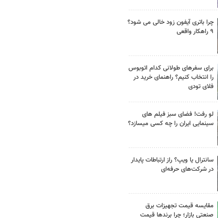
چرا باتری آیفون زود خالی می شود؟
۹ راهکار واقعی
برای سفرهای طولانی کدام اتوبوس
را انتخاب کنیم؟ راهنمای خرید در
فلای تودی
لو رفت! فضای سبز فیلم های
سینمایی ایران را چه کسی میسازد؟
سانترال یا ویپ؟ راز ارتباطات پایدار
در شرکت‌های حرفه‌ای
مقایسه قیمت تجهیزات برق
صنعتی بازار؛ چرا برندها قیمت