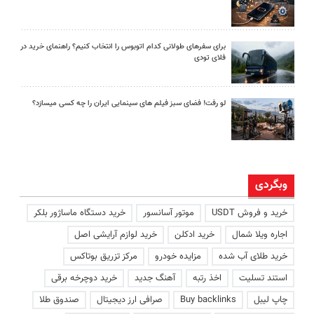
برای سفرهای طولانی کدام اتوبوس را انتخاب کنیم؟ راهنمای خرید در
فلای تودی
لو رفت! فضای سبز فیلم های سینمایی ایران را چه کسی میسازد؟
وبگردی
خرید و فروش USDT
موتور آسانسور
خرید دستگاه ماساژور بلکر
اجاره ویلا شمال
خرید ادکلن
خرید لوازم آرایشی اصل
خرید طلای آب شده
مزایده خودرو
مرکز تزریق بوتاکس
استند تسلیت
اخذ رتبه
آهنگ جدید
خرید دوچرخه برقی
چاپ لیبل
Buy backlinks
صرافی ارز دیجیتال
صندوق طلا