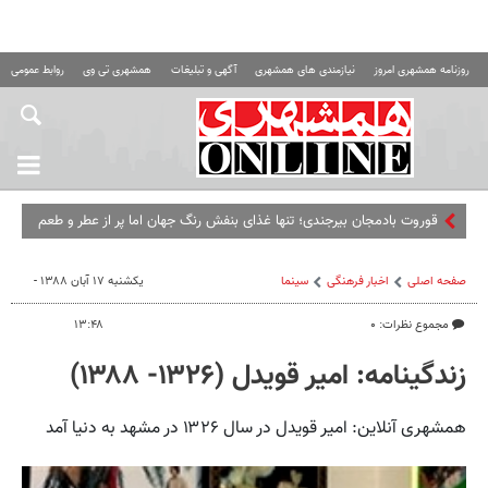
روزنامه همشهری امروز
نیازمندی های همشهری
آگهی و تبلیغات
همشهری تی وی
روابط عمومی ه
قوروت بادمجان بیرجندی؛ تنها غذای بنفش رنگ جهان اما پر از عطر و طعم
خراسان
صفحه اصلی
اخبار فرهنگی
سینما
یکشنبه ۱۷ آبان ۱۳۸۸ -
مجموع نظرات: ۰
۱۳:۴۸
زندگینامه: امیر قویدل (۱۳۲۶- ۱۳۸۸)
همشهری آنلاین: امیر قویدل در سال ۱۳۲۶ در مشهد به دنیا آمد