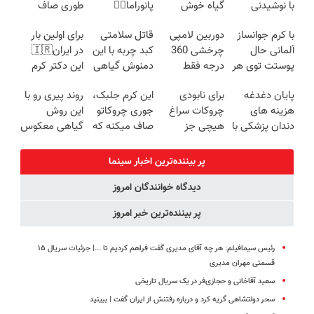
با نوشیدنی
گیاه خوش
پانوراما👈🏻
طوری صاف
گیاهی(55%تخفیف)
طعم
قابلیت چرخش
میکنه انگار
با کرم جوانساز
دوربین لامپی
قاتل سلامتی
برای اولین بار
360°و سازگار با
20سال جوون
آلمانی حال
چرخشی 360
کبد چربه با این
در ایران🇮🇷
اندروید و ios
شدی🔥
پوستت توی هر
درجه فقط
دمنوش گیاهی
این دکتر کرم
فصلی
امروز حراج شد
کبدتو بیمه کن
ترمیم کننده 23
پایان دغدغه
برای نابودی
این کرم جلبک،
روند پیری رو با
خوبه۴۵٪تخفیف
🔥 پرداخت
روزه ساخت!
هزینه های
چروکات سراغ
جوری چروکاتو
این روش
درب منزل
دندان پزشکی با
هیچی جز
صاف میکنه که
گیاهی معکوس
پک سفید
جوانساز جلبک
انگار بوتاکس
کن
کننده خانگی
نرو(تخفیف40%)
کردی!(تخفیف
پر بیننده‌ترین اخبار سینما
ویژه)
دیدگاه خوانندگان امروز
پر بیننده‌ترین خبر امروز
رئیس سیمافیلم: هر چه آقای مدیری گفت فراهم کردیم تا ...| جزئیات سریال ۱۵
قسمتی مهران مدیری
سعید آقاخانی و حجازی‌فر در یک سریال تاریخی
سحر دولتشاهی گریه کرد و درباره رفتنش از ایران گفت | ببینید