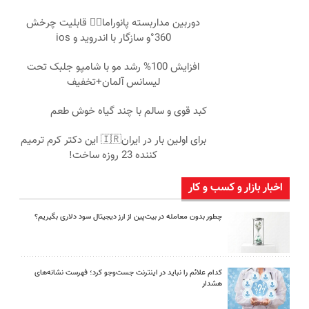
دوربین مداربسته پانوراما👈🏻 قابلیت چرخش
360°و سازگار با اندروید و ios
افزایش 100% رشد مو با شامپو جلبک تحت
لیسانس آلمان+تخفیف
کبد قوی و سالم با چند گیاه خوش طعم
برای اولین بار در ایران🇮🇷 این دکتر کرم ترمیم
کننده 23 روزه ساخت!
اخبار بازار و کسب و کار
چطور بدون معامله در بیت‌پین از ارز دیجیتال سود دلاری بگیریم؟
کدام علائم را نباید در اینترنت جست‌وجو کرد؛ فهرست نشانه‌های
هشدار