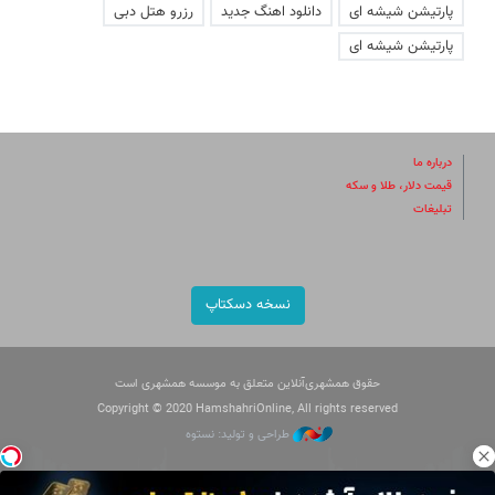
پارتیشن شیشه ای
دانلود اهنگ جدید
رزرو هتل دبی
پارتیشن شیشه ای
درباره ما
قیمت دلار، طلا و سکه
تبلیغات
نسخه دسکتاپ
حقوق همشهری‌آنلاین متعلق به موسسه همشهری است
Copyright © 2020 HamshahriOnline, All rights reserved
طراحی و تولید: نستوه