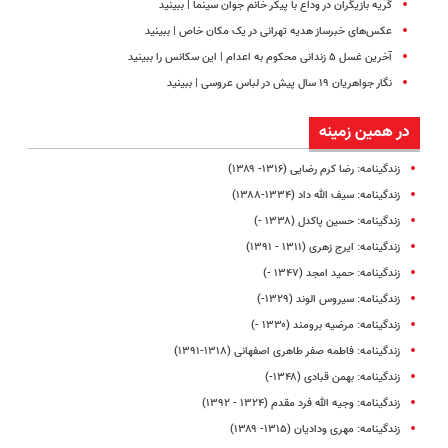
گریه بازیگران در وداع با پیکر خانم جوان سینما | ببینید
عکس‌های خبرساز هدیه تهرانی در یک مکان خاص | ببینید
آخرین غسل ۵ زندانی محکوم به اعدام | این سکانس را ببینید
نگار جواهریان ۱۹ سال پیش در لباس عروسی | ببینید
در همین زمینه
زندگینامه: رضا کرم‌ رضایی (۱۳۱۶- ۱۳۸۹)
زندگینامه: سیف الله داد (۱۳۳۴-۱۳۸۸)
زندگینامه: حسین پاکدل (۱۳۳۸ -)
زندگینامه: ایرج زهری (۱۳۱۱ - ۱۳۹۱)
زندگینامه: حمید امجد (۱۳۴۷ -)
زندگینامه: سیروس الوند (۱۳۲۹-)
زندگینامه: مرضیه برومند (۱۳۳۰ -)
زندگینامه: فاطمه صفر طاهری اصفهانی (۱۳۱۸-۱۳۹۱)
زندگینامه: بهمن قبادی (۱۳۴۸-)
زندگینامه: وجیه‌ الله فرد مقدم (۱۳۲۴ - ۱۳۹۲)
زندگینامه: مهری ودادیان (۱۳۱۵- ۱۳۸۹)