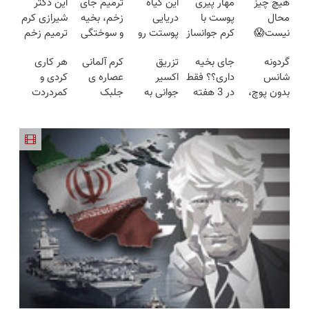
هیچ چیز
مهار پیری
این گیاه
ترمیم جای
این دکتر
محال
پوست با
دریایی
زخم، بخیه
شیرازی کرم
نیست😱
کرم جوانساز
پوستت رو
و سوختگی
ترمیم زخم
پودر لاغری
پوست
طوری صاف
فقط در 3
ایرانی را
گردونه
جای بخیه
تزریق
کرم آلمانی
هر کاری
جلبک با
آلمانی(تخفیف
میکنه
هفته!!😍
ساخت!!!
شانس
داری؟؟ فقط
اکسیر
عصاره ی
کردی و
تخفیف
ویژه تا
انگار20سال
بدون پوچ،
در 3 هفته
جوانی به
جلبک
کمردردت
منتظرته!
امشب)
جوون شدی
از آیفون17تا
ترمیمش
پوست بدون
اسپیرولینا
درمان نشد؟
🔥لینک
PS5 و طلای
کن!😍
سوزن40%تخفیف
معروف به
پر کردن
خرید
دیجیتال و
اکسیر
پرسشنامه و
دلار🔥
جوانی!!
دریافت راه
حل