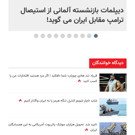
دیپلمات بازنشسته آلمانی از استیصال
بع
ترامپ مقابل ایران می گوید!
ها
دیدگاه خوانندگان
فریاد تند هادی چوپان؛‌ شما دلقکید | اگر مرد هستید افتخارات من را
کسب کنید
شاید ناچار شویم کنترل تنگه هرمز را به ایران واگذار کنیم
تایید شد: تحویل هزاران موشک پاتریوت آمریکایی به این همسایگان
ایران