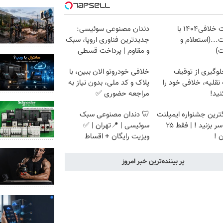
دریافت خلافی۱۴۰۴ با
دندان مصنوعی سوئیسی:
...(استعلام و
جدیدترین فناوری اروپا، سبک
ت)
و مقاوم | پرداخت قسطی
لوگیری از توقیف
خلافی خودروتو الان ببین، با
نقلیه، خلافی خود را
پلاک و کد ملی، بدون نیاز به
ید!
مراجعه حضوری ✅
گترین جشنواره ایمپلنت
🦷 دندان مصنوعی سبک
تهران سر بزنید ! | فقط ۲۵
سوئیسی | 📍تهران | ✅
 !
ویزیت رایگان + اقساط
پر بیننده‌ترین خبر امروز