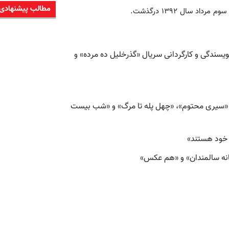
مطالب پیشنهادی
 سال ۱۳۹۲ درگذشت.
 نویسندگی و کارگردانی سریال «گذرخلیل ده مرده» و
وس»، «سیری محتوم»، «چهل پله تا مرگ» و «شب بیست