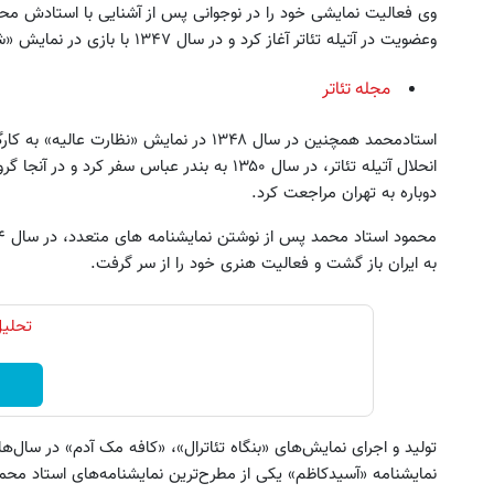
وی فعالیت نمایشی خود را در نوجوانی پس از آشنایی با استادش م
وعضویت در آتیله تئاتر آغاز کرد و در سال ۱۳۴۷ با بازی در نمایش «شهر قصه» (در نقش خر خراط) به شهرت رسید.
مجله تئاتر
استادمحمد همچنین در سال ۱۳۴۸ در نمایش «نظا
پژو 206 داری برای فروش؟ با کارنامه به
به بزرگترین جشنواره ایمپلنت 
دوباره به تهران مراجعت کرد.
بهترین قیمت بفروش!
اومدید! | فقط ۲۵ میلیون !
ثبت درخواست
رزرورایگان نوبت
به ایران باز گشت و فعالیت هنری خود را از سر گرفت.
تولید و اجرای نمایش‌های «بنگاه تئاترال»، «کافه مک آدم» در سال‌ها
نمایشنامه «آسیدکاظم» یکی از مطرح‌ترین نمایشنامه‌های استاد محمد 