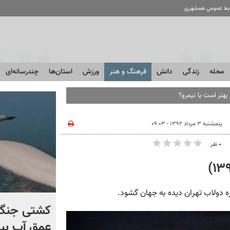
ابط عمومی همشهری
محله
زندگی
دانش
فرهنگ و هنر
ورزش
استان‌ها
چندرسانه‌ای
بهتر است یا نیمرو؟
پنجشنبه ۳ مرداد ۱۳۹۲ - ۰۹:۰۳
۰ نفر
برخورد تاریخی موشک فالکون
کشتی‌ جنگ 
۹ با ماه + فیلم
عمق آب بیر