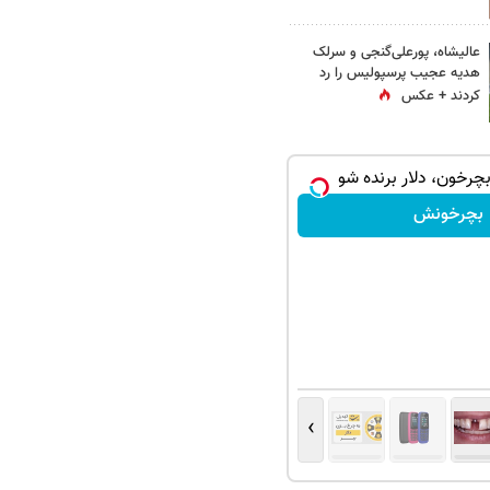
عالیشاه، پورعلی‌گنجی و سرلک
هدیه عجیب پرسپولیس را رد
کردند + عکس
بچرخون، دلار برنده شو
بچرخونش
›