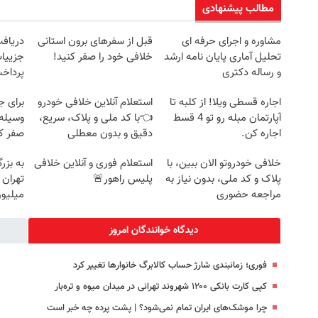
مطالب پیشنهادی
مشاوره و اجرای حرفه ای
قبل از سفرهای برون استانی
تحلیل آماری پایان نامه ارشد
خلافی خود را صفر کنید!
جزییات
و رساله دکتری
پرداخ
اجاره‌ قسطی ویلا! از کلبه تا
استعلام آنلاین خلافی خودرو
برای ج
آپارتمان مبله رو تو 4 قسط
👈با کد ملی و پلاک، سریع،
وسیله 
اجاره کن.
دقیق و بدون معطلی
صفر کن
خلافی خودروتو الان ببین، با
استعلام فوری و آنلاین خلافی
به بزر
پلاک و کد ملی، بدون نیاز به
پلیس راهور🚨
مراجعه حضوری
میلیون
دیدگاه خوانندگان امروز
فوری؛ زمانبندی‌ شارژ حساب کالابرگ خانوارها تغییر کرد
کپی کارت بانکی ۱۲۰۰ شهروند تهرانی در میدان میوه و تره‌بار
چرا موشک‌های ایران تمام نمی‌شود؟ | پشت پرده چه خبر است