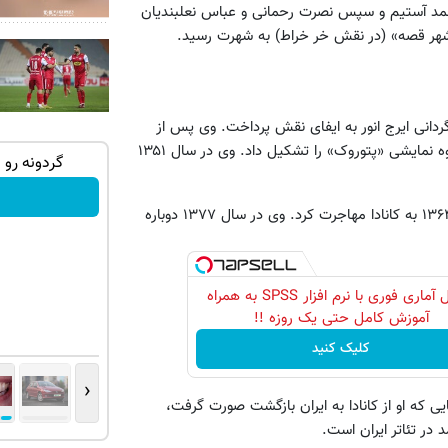
حمد آستیم و سپس نصرت رحمانی و عباس نعلبندیان
رت عالیه» به کارگردانی ایرج انور به ایفای نقش پرداخت. وی پس از
انحلال آتیله تئاتر، در سال ۱۳۵۰ به بندر عباس سفر کرد و در آنجا گروه نمایشی «پتوروک» را تشکیل داد. وی در سال ۱۳۵۱
تهران خوش
🔥 گوشی موبایل نوکیا مدل nokia 105
گردونه رو 
رجیستر شده 🔥
محمود استاد محمد پس از نوشتن نمایشنامه های متعدد، در سال ۱۳۶۴ به کانادا مهاجرت کرد. وی در سال ۱۳۷۷ دوباره
سفارش بده!
تحلیل آماری فوری با نرم افزار SPSS به همراه
آموزش کامل حتی یک روزه !!
کلیک کنید
‹
یی که او از کانادا به ایران بازگشت صورت گرفت،
در تئاتر ایران است.