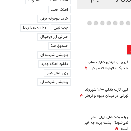
استند تسلیت
اخذ رتبه
عاشقانه با یک زن
آهنگ جدید
خرید دوچرخه برقی
چاپ لیبل
Buy backlinks
صرافی ارز دیجیتال
صندوق طلا
پارتیشن شیشه ای
فوری؛ زمانبندی‌ شارژ حساب
دانلود اهنگ جدید
کالابرگ خانوارها تغییر کرد
رزرو هتل دبی
پارتیشن شیشه ای
کپی کارت بانکی ۱۲۰۰ شهروند
تهرانی در میدان میوه و تره‌بار
چرا موشک‌های ایران تمام
نمی‌شود؟ | پشت پرده چه خبر
است