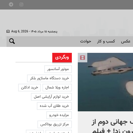
- پنجشنبه ۱۵ مرداد ۱۴۰۵
Aug 6, 2026
عکس
کسب و کار
حوادث
وبگردی
موتور آسانسور
خرید دستگاه ماساژور بلکر
اجاره ویلا شمال
خرید ادکلن
خرید لوازم آرایشی اصل
خرید طلای آب شده
مزایده خودرو
جهانی دوم از
افشای اطلاعات برای ترور
مرکز تزریق بوتاکس
ون زد! + فیلم
بارون ترامپ | ماجرای قرار