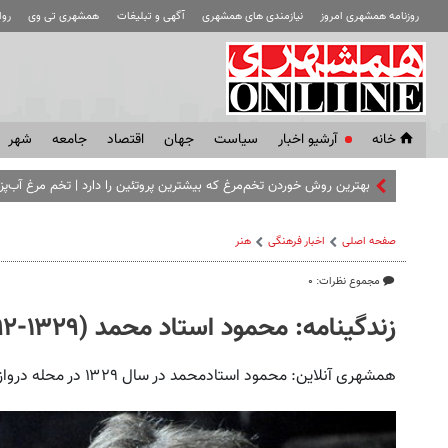
روزنامه همشهری امروز
نیازمندی های همشهری
آگهی و تبلیغات
همشهری تی وی
رو
خانه
آرشیو اخبار
سياست
جهان
اقتصاد
جامعه
شهر
بهترین روش خوردن تخم‌مرغ که بیشترین پروتئین را دارد | تخم مرغ آب‌پز 
صفحه اصلی
اخبار فرهنگی
هنر
مجموع نظرات: ۰
زندگینامه: محمود استاد محمد (۱۳۲۹-۱۳۹۲)
همشهری آنلاین: محمود استادمحمد در سال ۱۳۲۹ در محله دروازه دولاب تهران دیده به جهان گشود.