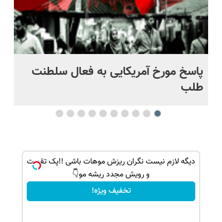
پاسخ مورخ آمریکایی به فعال سلطنت
با
طلب
بک!
دیگه لازم نیست نگران ریزش موهات باشی !!پک تقویت
و رویش مجدد ریشه مو👇
تخفیف ویژه!