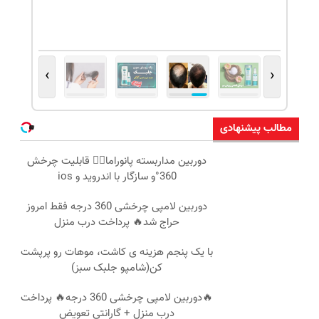
›
‹
مطالب پیشنهادی
دوربین مداربسته پانوراما👈🏻 قابلیت چرخش
360°و سازگار با اندروید و ios
دوربین لامپی چرخشی 360 درجه فقط امروز
حراج شد🔥 پرداخت درب منزل
با یک پنجم هزینه ی کاشت، موهات رو پرپشت
کن(شامپو جلبک سبز)
🔥دوربین لامپی چرخشی 360 درجه🔥 پرداخت
درب منزل + گارانتی تعویض