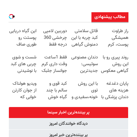
مطالب پیشنهادی
راز طراوت
قاتل سلامتی
دوربین لامپی
این گیاه دریایی
همیشگی
کبد چربه با این
چرخشی 360
پوستت رو
پوست، کرم
دمنوش گیاهی
درجه فقط
طوری صاف
جوانساز جلبک
کبدتو بیمه کن
امروز حراج شد
میکنه انگار
روند پیری رو با
دندان مصنوعی
فقط 1ساعت
شست و شوی
با 45%تخفیف
🔥 پرداخت
20سال جوون
این روش
سوئیسی:
وقت داری کرم
چربی های کبد
درب منزل
شدی🔥
گیاهی معکوس
جدیدترین
جوانساز جلبک
با نوشیدنی
کن
فناوری اروپا،
رو
گیاهی(55%تخفیف)
پایان دغدغه
با این روش
کبد قوی و
ویدیو هولناک
سبک و مقاوم |
با40%تخفیف
هزینه های
توی
سالم با چند
از جوان کارتن
پرداخت قسطی
بخری!
دندان پزشکی با
خونه،سفیدی و
گیاه خوش
خوابی که
پک سفید
زیبایی دندوناتو
طعم
میلیاردر شد.
کننده خانگی
برگردون
آموزش رایگان
پر بیننده‌ترین اخبار سینما
(40%off)
دیدگاه خوانندگان امروز
پر بیننده‌ترین خبر امروز