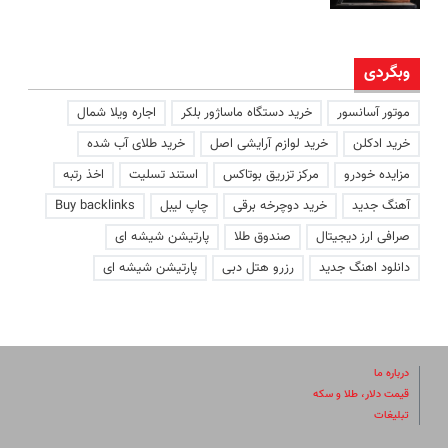
وبگردی
موتور آسانسور
خرید دستگاه ماساژور بلکر
اجاره ویلا شمال
خرید ادکلن
خرید لوازم آرایشی اصل
خرید طلای آب شده
مزایده خودرو
مرکز تزریق بوتاکس
استند تسلیت
اخذ رتبه
آهنگ جدید
خرید دوچرخه برقی
چاپ لیبل
Buy backlinks
صرافی ارز دیجیتال
صندوق طلا
پارتیشن شیشه ای
دانلود اهنگ جدید
رزرو هتل دبی
پارتیشن شیشه ای
درباره ما
قیمت دلار، طلا و سکه
تبلیغات