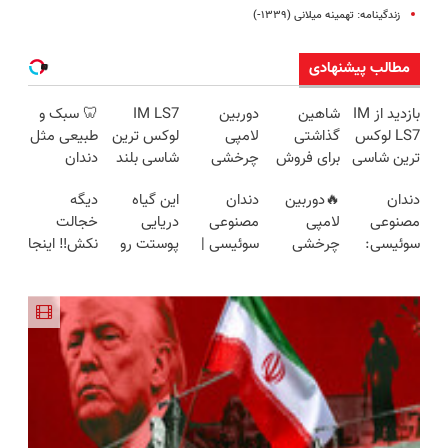
زندگینامه: تهمینه میلانی (۱۳۳۹-)
مطالب پیشنهادی
بازدید از IM
شاهین
دوربین
IM LS7
🦷 سبک و
LS7 لوکس
گذاشتی
لامپی
لوکس ترین
طبیعی مثل
ترین شاسی
برای فروش
چرخشی
شاسی بلند
دندان
بلند برقی
؟ اینجا
360 درجه
برقی ایران
خودت!
دندان
🔥دوربین
دندان
این گیاه
دیگه
ایران در
سریع و
فقط امروز
نصب آسان
مصنوعی
لامپی
مصنوعی
دریایی
خجالت
باشگاه
راحت
حراج شد🔥
و پرداخت
سوئیسی:
چرخشی
سوئیسی |
پوستت رو
نکش‼️ اینجا
انقلاب
بفروش
پرداخت
اقساطی 💳
جدیدترین
360 درجه
سبک،
طوری صاف
قسطی مو
درب منزل
📍 تهران
فناوری
🔥 پرداخت
مقاوم،
میکنه
بکار
اروپا، سبک
درب منزل
طبیعی!
انگار20سال
(تضمینی)
و مقاوم |
+ گارانتی
ویزیت
جوون شدی
پرداخت
تعویض
رایگان+پرداخت
🔥لینک
قسطی
اقساطی😍
خرید