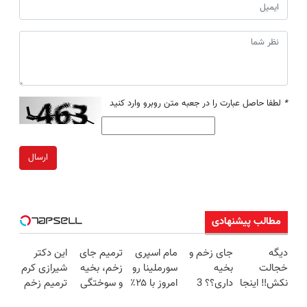
*
لطفا حاصل عبارت را در جعبه متن روبرو وارد کنید
ارسال
مطالب پیشنهادی
دیگه
جای زخم و
مام اسپری
ترمیم جای
این دکتر
خجالت
بخیه
سورملینا رو
زخم، بخیه
شیرازی کرم
نکش‼️ اینجا
داری؟؟ 3
امروز با ۲۵٪
و سوختگی
ترمیم زخم
قسطی مو
هفته‌ای
تخفیف بخر
فقط در 3
ایرانی را