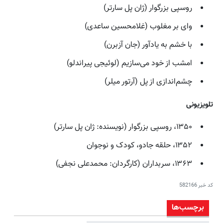
روسپی بزرگوار (ژان پل سارتر)
وای بر مغلوب (غلامحسین ساعدی)
با خشم به یادآور (جان آزبرن)
امشب از خود می‌سازیم (لوئیجی پیراندلو)
چشم‌اندازی از پل (آرتور میلر)
تلویزیونی
۱۳۵۰، روسپی بزرگوار (نویسنده: ژان پل سارتر)
۱۳۵۲، حلقه جادو، کودک و نوجوان
۱۳۶۳، سربداران (کارگردان: محمدعلی نجفی)
کد خبر
582166
برچسب‌ها