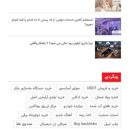
استعلام آنلاین خدمات دولتی: از کد پستی تا ثنا کدام را کجا انجام
دهیم؟
چرا باتری آیفون زود خالی می شود؟ ۹ راهکار واقعی
وبگردی
خرید و فروش USDT
موتور آسانسور
خرید دستگاه ماساژور بلکر
اجاره ویلا شمال
خرید ادکلن
خرید لوازم آرایشی اصل
خرید طلای آب شده
مزایده خودرو
مرکز تزریق بوتاکس
استند تسلیت
اخذ رتبه
آهنگ جدید
خرید دوچرخه برقی
چاپ لیبل
Buy backlinks
صرافی ارز دیجیتال
صندوق طلا