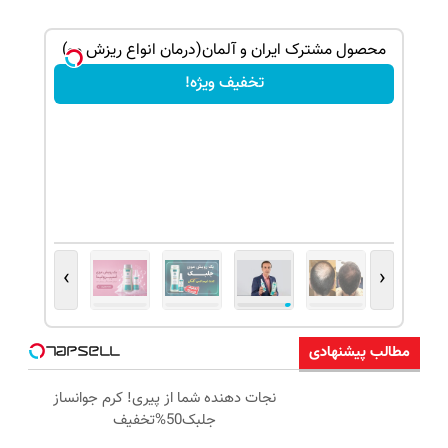
بک!
محصول مشترک ایران و آلمان(درمان انواع ریزش مو)
تخفیف ویژه!
›
‹
مطالب پیشنهادی
نجات دهنده شما از پیری! کرم جوانساز
جلبک50%تخفیف