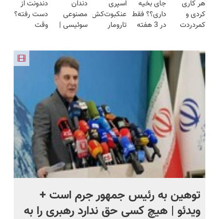
هر کاری
جای بخیه
اسپری
دندان
دندونت از
بکار
محوش کن!
🔥
هفته!!😍
ساخت!!!
کردی و
داری؟؟ فقط
عنکبوت‌‌کش
مصنوعی
دست رفته؟
(تضمینی)
کمردردت
در 3 هفته
تارومار
سوئیسی |
وقت
درمان نشد؟
ترمیمش
ازبین‌برنده
سبک،
ایمپلنت
پر کردن
کن!😍
انواع
مقاوم،
دیجیتاله
پرسشنامه و
عنکبوت
طبیعی!
دریافت راه
ویزیت
حل
رایگان+پرداخت
اقساطی😍
توهین به رئیس جمهور جرم است +
نم
ویدئو | هیچ کسی حق ندارد رهبری را به
را