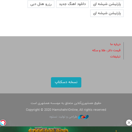
پارتیشن شیشه ای
دانلود اهنگ جدید
رزرو هتل دبی
پارتیشن شیشه ای
درباره ما
قیمت دلار، طلا و سکه
تبلیغات
نسخه دسکتاپ
حقوق همشهری‌آنلاین متعلق به موسسه همشهری است
Copyright © 2020 HamshahriOnline, All rights reserved
طراحی و تولید: نستوه