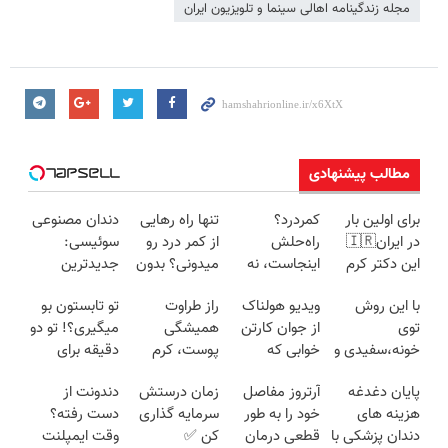
مجله زندگینامه اهالی سینما و تلویزیون ایران
مطالب پیشنهادی
برای اولین بار
کمردرد؟
تنها راه رهایی
دندان مصنوعی
در ایران🇮🇷
راه‌حلش
از کمر درد رو
سوئیسی:
این دکتر کرم
اینجاست، نه
میدونی؟ بدون
جدیدترین
ترمیم کننده 23
توی داروخونه
نیاز به دارو!
فناوری اروپا،
با این روش
ویدیو هولناک
راز طراوت
تو تابستون بو
روزه ساخت!
(◂پرسش‌نامه)
سبک و مقاوم |
توی
از جوان کارتن
همیشگی
میگیری؟! تو دو
پرداخت قسطی
خونه،سفیدی و
خوابی که
پوست، کرم
دقیقه برای
زیبایی دندوناتو
میلیاردر شد.
جوانساز جلبک
همیشه
پایان دغدغه
آرتروز مفاصل
زمان درستش
دندونت از
برگردون
آموزش رایگان
با 45%تخفیف
درمانش کن
هزینه های
خود را به طور
سرمایه گذاری
دست رفته؟
(40%off)
دندان پزشکی با
قطعی درمان
کن ✅
وقت ایمپلنت