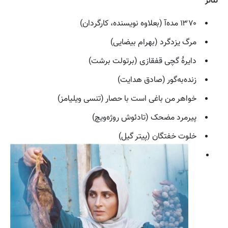
تئاتر
۱۳۷۰ مده‌آ (بعلاوه نویسنده، کارگردان)
مرگ یزدگرد (بهرام بیضایی)
دایرهٔ گچی قفقازی (برتولت برشت)
زنده‌به‌گور (صادق هدایت)
خواهر من باغی است با حصار (تنسی ویلیامز)
پیرمرد مضحک (تادئوش روژه‌ویچ)
خلوت خفتگان (پیتر گیل)