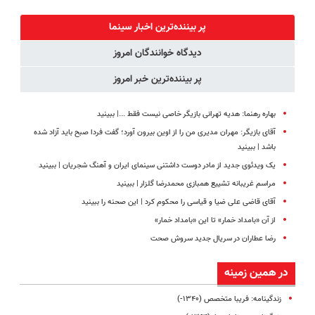
پک سفید
کنید!
دیجیتاله
کننده خانگی
◗پرسش‌نامه◖
پر بیننده‌ترین اخبار سینما
دیدگاه خوانندگان امروز
پر بیننده‌ترین خبر امروز
بهاره رهنما: هدیه تهرانی بازیگر خاصی نیست فقط ...|‌ ببینید
آقای بازیگر: مهران مدیری من را از اوین بیرون آورد؛ گفت فردا صبح باید آزاد شده
باشد | ببینید
یک ویدئوی جدید از مادر دوست داشتنی سینمای ایران و آهنگ شجریان | ببینید
مراسم غریبانه تشییع همبازی محمدرضا گلزار | ببینید
آقای قاضی علی ضیا و قیاسی را محکوم کرد | این صحنه را ببینید
از آن «بامداد خمار» تا این «بامداد خمار»
رضا عطاران در سریال جدید سروش صحت
در همین زمینه
زندگینامه: فریبا متخصص (۱۳۴۰-)