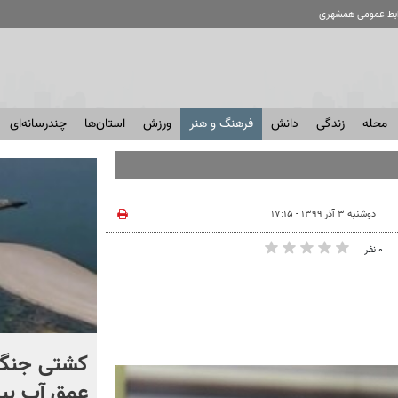
ابط عمومی همشهری
محله
زندگی
دانش
فرهنگ و هنر
ورزش
استان‌ها
چندرسانه‌ای
سرائیل | الشیبانی:
دوشنبه ۳ آذر ۱۳۹۹ - ۱۷:۱۵
۰ نفر
برخورد تاریخی موشک فالکون
کشتی‌ جنگ 
۹ با ماه + فیلم
عمق آب بیر