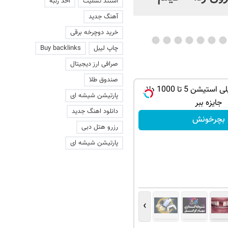
استند تسلیت
اخذ رتبه
عاشقانه با یک زن
آهنگ جدید
خرید دوچرخه برقی
چاپ لیبل
Buy backlinks
صرافی ارز دیجیتال
صندوق طلا
از آیفون 17 و پلی استیشن 5 تا 1000 دلار
پارتیشن شیشه ای
جایزه ببر
دانلود اهنگ جدید
بچرخونش
رزرو هتل دبی
پارتیشن شیشه ای
›