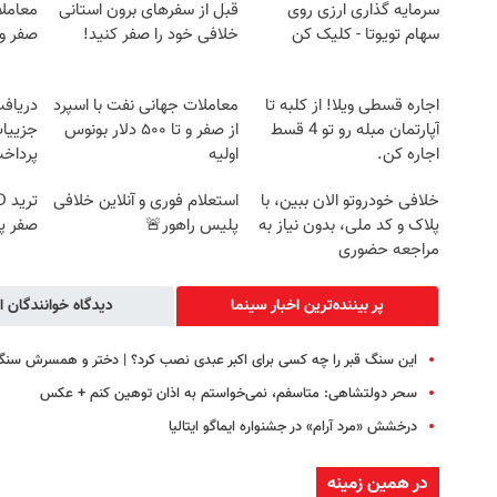
سرمایه گذاری ارزی روی
قبل از سفرهای برون استانی
معاملا
سهام تویوتا - کلیک کن
خلافی خود را صفر کنید!
صفر و تا ۵۰۰ دل
اجاره‌ قسطی ویلا! از کلبه تا
معاملات جهانی نفت با اسپرد
آپارتمان مبله رو تو 4 قسط
از صفر و تا ۵۰۰ دلار بونوس
جزییات
اجاره کن.
اولیه
پرداخ
خلافی خودروتو الان ببین، با
استعلام فوری و آنلاین خلافی
پلاک و کد ملی، بدون نیاز به
پلیس راهور🚨
صفر پ
مراجعه حضوری
پر بیننده‌ترین اخبار سینما
دیدگاه خوانندگان ا
این سنگ قبر را چه کسی برای اکبر عبدی نصب کرد؟ | دختر و همسرش سنگ
سحر دولتشاهی: متاسفم، نمی‌خواستم به اذان توهین کنم +‌ عکس
درخشش «مرد آرام» در جشنواره ایماگو ایتالیا
در همین زمینه