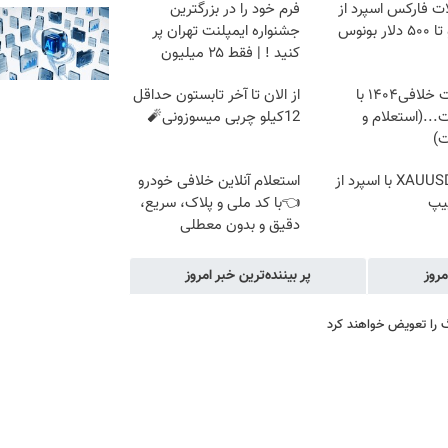
ت فارکس اسپرد از
فرم خود را در بزرگترین
ار بونوس
جشنواره ایمپلنت تهران پر
کنید ! | فقط ۲۵ میلیون
دریافت خلافی۱۴۰۴ با
از الان تا آخر تابستون حداقل
...(استعلام و
12کیلو چربی میسوزونی🧨
ت)
ترید XAUUSD با اسپرد از
استعلام آنلاین خلافی خودرو
یپ
👈با کد ملی و پلاک، سریع،
دقیق و بدون معطلی
مروز
پر بیننده‌ترین خبر امروز
 را تعویض خواهند کرد