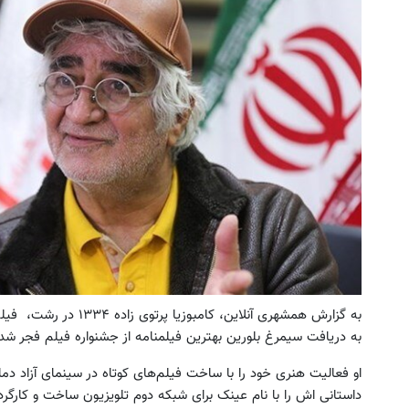
ترید EURUSD با اسپرد از صفر پیپ
به بزرگترین جشنواره ایمپلنت تهر
! | فقط ۲۵ میلیون !
ثبت نام کنید
رزرورایگان نوبت
به دریافت سیمرغ بلورین بهترین فیلمنامه از جشنواره فیلم فجر ش
او فعالیت هنری خود را با ساخت فیلم‌های کوتاه در سینمای آزاد دماو
داستانی اش را با نام عینک برای شبکه دوم تلویزیون ساخت و کارگردا