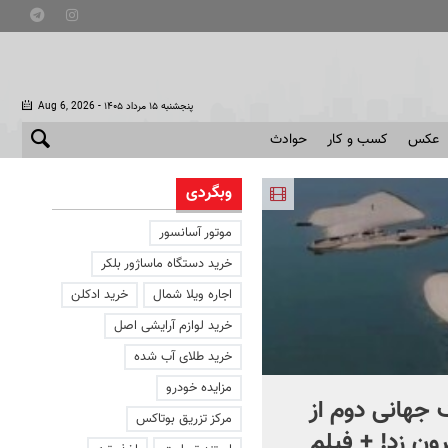
- پنجشنبه ۱۵ مرداد ۱۴۰۵
Aug 6, 2026
عکس
کسب و کار
حوادث
وبگردی
موتور آسانسور
خرید دستگاه ماساژور بلکر
اجاره ویلا شمال
خرید ادکلن
خرید لوازم آرایشی اصل
خرید طلای آب شده
مزایده خودرو
جهانی دوم از
افشای اطلاعات برای ترور
مرکز تزریق بوتاکس
ون زد! + فیلم
بارون ترامپ | ماجرای قرار