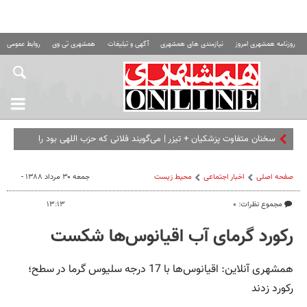
روزنامه همشهری امروز
نیازمندی های همشهری
آگهی و تبلیغات
همشهری تی وی
روابط عمومی ه
سخنان متفاوت پزشکیان + تیزر | می‌گویند فلانی که حزب اللهی بود را
برداشته ای... | امشب ببینید
صفحه اصلی
اخبار اجتماعی
محیط زیست
جمعه ۳۰ مرداد ۱۳۸۸ -
مجموع نظرات: ۰
۱۳:۱۳
رکورد گرمای آب اقیانوس‌ها شکست
همشهری آنلاین: اقیانوس‌ها با 17 درجه سلیوس گرما در سطح؛
رکورد زدند