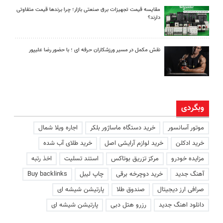
مقایسه قیمت تجهیزات برق صنعتی بازار؛ چرا برندها قیمت متفاوتی
دارند؟
نقش مکمل در مسیر ورزشکاران حرفه ای ؛ با حضور رضا علیپور
وبگردی
موتور آسانسور
خرید دستگاه ماساژور بلکر
اجاره ویلا شمال
خرید ادکلن
خرید لوازم آرایشی اصل
خرید طلای آب شده
مزایده خودرو
مرکز تزریق بوتاکس
استند تسلیت
اخذ رتبه
آهنگ جدید
خرید دوچرخه برقی
چاپ لیبل
Buy backlinks
صرافی ارز دیجیتال
صندوق طلا
پارتیشن شیشه ای
دانلود اهنگ جدید
رزرو هتل دبی
پارتیشن شیشه ای