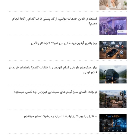
استعلام آنلاین خدمات دولتی: از کد پستی تا ثنا کدام را کجا انجام
دهیم؟
چرا باتری آیفون زود خالی می شود؟ ۹ راهکار واقعی
برای سفرهای طولانی کدام اتوبوس را انتخاب کنیم؟ راهنمای خرید در
فلای تودی
لو رفت! فضای سبز فیلم های سینمایی ایران را چه کسی میسازد؟
سانترال یا ویپ؟ راز ارتباطات پایدار در شرکت‌های حرفه‌ای