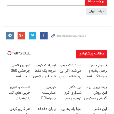
برچسب‌ها
حوادث ایران
مطالب پیشنهادی
ترمیم جای
کمردردت خوب
ایمپلنت کره‌ای
دوربین لامپی
زخم، بخیه و
می‌شه، اگر این
درجه یک فقط
چرخشی 360
سوختگی فقط
پرسشنامه رو پر
6 میلیون تومن
درجه فقط
در 3 هفته!!😍
کنی!!
✅
امروز حراج شد
روند پیری رو با
این دکتر
دوربین
شست و شوی
🔥 پرداخت
این روش
شیرازی کرم
مداربسته
چربی های کبد
درب منزل
گیاهی معکوس
ترمیم زخم
پانوراما👈🏻
با نوشیدنی
کن
ایرانی را
قابلیت چرخش
گیاهی(55%تخفیف)
این دکتر
تنها راه رهایی
پایان دغدغه
هر کاری کردی
ساخت!!!
360°و سازگار با