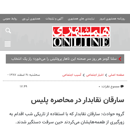
روزنامه همشهری امروز
نیازمندی های همشهری
آگهی و تبلیغات
همشهری تی وی
روابط عمومی ه
سلنا گومز هر روز سر صحنه این ناهار پروتئینی را می‌خورد؛ راز یک انتخاب
ساده و سیرکننده
صفحه اصلی
اخبار اجتماعی
آسیب اجتماعی
سه‌شنبه ۲۰ اسفند ۱۳۸۷ -
مجموع نظرات: ۰
۱۷:۴۹
سارقان نقابدار در محاصره پلیس
گروه حوادث: سارقان نقابدار که با استفاده از تاریکی شب اقدام به
زورگیری از طعمه‌هایشان می‌کردند حین سرقت دستگیر شدند.