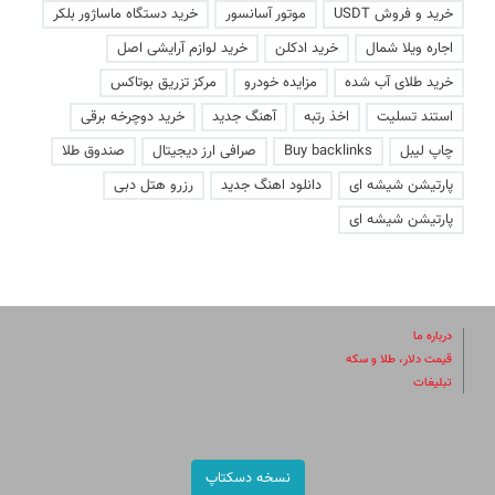
خرید و فروش USDT
موتور آسانسور
خرید دستگاه ماساژور بلکر
اجاره ویلا شمال
خرید ادکلن
خرید لوازم آرایشی اصل
خرید طلای آب شده
مزایده خودرو
مرکز تزریق بوتاکس
استند تسلیت
اخذ رتبه
آهنگ جدید
خرید دوچرخه برقی
چاپ لیبل
Buy backlinks
صرافی ارز دیجیتال
صندوق طلا
پارتیشن شیشه ای
دانلود اهنگ جدید
رزرو هتل دبی
پارتیشن شیشه ای
درباره ما
قیمت دلار، طلا و سکه
تبلیغات
نسخه دسکتاپ