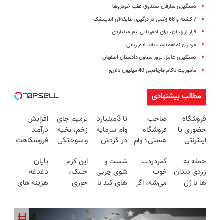
دستگیری سارقان صندوق عقب خودروها
7 کشته و 68 زخمی در درگیری طایفه‌ای اندیمشک
فرار از زندان، برای آدم‌ربایی نیم میلیاردی
مرد زن نماهمدست باند آدم ربایی
دستگیری عامل ترور معاون دادستان اصفهان
مأموریت ناکام قاچاقچی 40 میلیون دلاری
مطالب پیشنهادی
فروشگاه
صاحب
تا 3میلیارد
ترمیم جای
افزایش
حضوری یا
فروشگاه
وام سرمایه
زخم، بخیه
درآمـد
اینترنتی
هستی؟ وام
در گردش
و سوختگی
فروشگاهت
داری؟ راحت
تا ۳ میلیارد
فروشندگان
فقط در 3
رو تضمین
حمله به
کمردردت
شست و
این کرم
پایان
محصول و
تومان بگیر
هفته!!😍
کن
زردی دندان
خوب
شوی چربی
جلبک،
دغدغه
خدماتت رو
ها با ژل
می‌شه، اگر
های کبد با
جوری
هزینه های
بفروش
سفید کننده
این
نوشیدنی
چروکاتو
دندان
دندان!
پرسشنامه
گیاهی(55%تخفیف)
صاف میکنه
پزشکی با
خرید40%تخفیف
رو پر کنی!!
که انگار
پک سفید