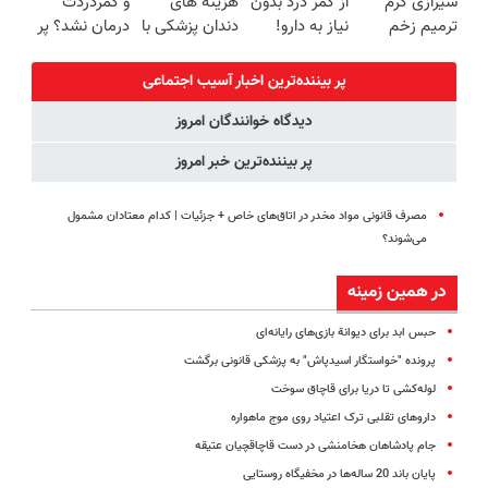
شیرازی کرم
از کمر درد بدون
هزینه های
و کمردردت
اندروید و ios
ترمیم زخم
نیاز به دارو!
دندان پزشکی با
درمان نشد؟ پر
ایرانی را
(◂پرسش‌نامه)
پک سفید
کردن
ساخت!!!
کننده خانگی
پرسشنامه و
پر بیننده‌ترین اخبار آسیب اجتماعی
دریافت راه حل
دیدگاه خوانندگان امروز
پر بیننده‌ترین خبر امروز
مصرف قانونی مواد مخدر در اتاق‌های خاص + جزئیات | کدام معتادان مشمول
می‌شوند؟
در همین زمینه
حبس‌ ابد برای دیوانة بازی‌های رایانه‌ای
پرونده "خواستگار اسیدپاش" به پزشکی قانونی برگشت
لوله‌‌کشی تا دریا برای قاچاق سوخت
داروهای تقلبی ترک اعتیاد روی موج ماهواره
جام پادشاهان هخامنشی در دست قاچاقچیان عتیقه
پایان باند 20 ساله‌ها در مخفیگاه روستایی