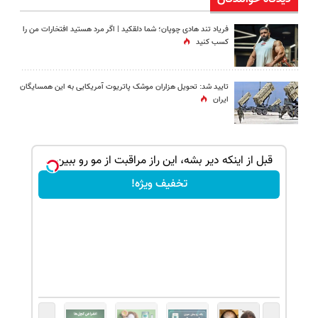
فریاد تند هادی چوپان؛‌ شما دلقکید | اگر مرد هستید افتخارات من را
کسب کنید
تایید شد: تحویل هزاران موشک پاتریوت آمریکایی به این همسایگان
ایران
ویژه
قبل از اینکه دیر بشه، این راز مراقبت از مو رو ببین...
تخفیف ویژه!