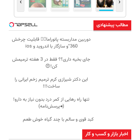
›
‹
مطالب پیشنهادی
دوربین مداربسته پانوراما👈🏻 قابلیت چرخش
360°و سازگار با اندروید و ios
جای بخیه داری؟؟ فقط در 3 هفته ترمیمش
کن!😍
این دکتر شیرازی کرم ترمیم زخم ایرانی را
ساخت!!!
تنها راه رهایی از کمر درد بدون نیاز به دارو!
(◂پرسش‌نامه)
کبد قوی و سالم با چند گیاه خوش طعم
اخبار بازار و کسب و کار