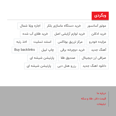
وبگردی
موتور آسانسور
خرید دستگاه ماساژور بلکر
اجاره ویلا شمال
خرید ادکلن
خرید لوازم آرایشی اصل
خرید طلای آب شده
مزایده خودرو
مرکز تزریق بوتاکس
استند تسلیت
اخذ رتبه
آهنگ جدید
خرید دوچرخه برقی
چاپ لیبل
Buy backlinks
صرافی ارز دیجیتال
صندوق طلا
پارتیشن شیشه ای
دانلود اهنگ جدید
رزرو هتل دبی
پارتیشن شیشه ای
درباره ما
قیمت دلار، طلا و سکه
تبلیغات