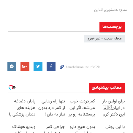
منبع: همشهری آنلاین
برچسب‌ها
مجله سایت - غیر خبری
مطالب پیشنهادی
برای اولین بار
کمردردت خوب
تنها راه رهایی
پایان دغدغه
در ایران🇮🇷
می‌شه، اگر این
از کمر درد بدون
هزینه های
این دکتر کرم
پرسشنامه رو پر
نیاز به دارو!
دندان پزشکی با
ترمیم کننده 23
کنی!!
(◂پرسش‌نامه)
پک سفید
با این روش
بدون هیچ دارو
جراحی کمر
ویدیو هولناک
روزه ساخت!
کننده خانگی