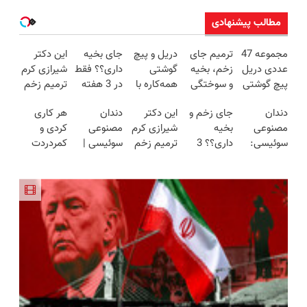
مطالب پیشنهادی
مجموعه 47
ترمیم جای
دریل و پیچ
جای بخیه
این دکتر
عددی دریل
زخم، بخیه
گوشتی
داری؟؟ فقط
شیرازی کرم
پیچ گوشتی
و سوختگی
همه‌کاره با
در 3 هفته
ترمیم زخم
شارژی
فقط در 3
گیربکس
ترمیمش
ایرانی را
دندان
جای زخم و
این دکتر
دندان
هر کاری
(تخفیف به
هفته!!😍
هوشمند ⚙️
کن!😍
ساخت!!!
مصنوعی
بخیه
شیرازی کرم
مصنوعی
کردی و
مدت
(نصف
سوئیسی:
داری؟؟ 3
ترمیم زخم
سوئیسی |
کمردردت
محدود)
قیمت بازار
جدیدترین
هفته‌ای
ایرانی را
سبک،
درمان نشد؟
🔥)
فناوری
محوش کن!
ساخت!!!
مقاوم،
پر کردن
اروپا، سبک
طبیعی!
پرسشنامه و
و مقاوم |
ویزیت
دریافت راه
پرداخت
رایگان+پرداخت
حل
قسطی
اقساطی😍