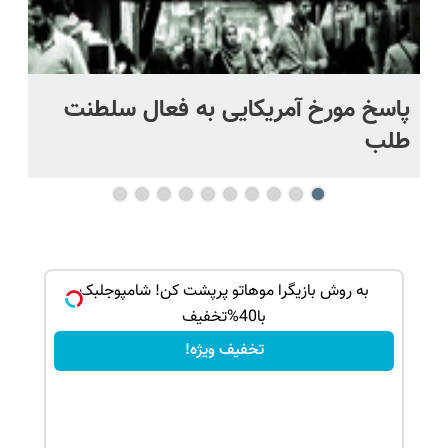
پاسخ مورخ آمریکایی به فعال سلطنت
با
طلب
ک جهت
به روش بازیگرا موهاتو پرپشت کن! شامپوجلبک
با40%تخفیف
تخفیف ویژه!