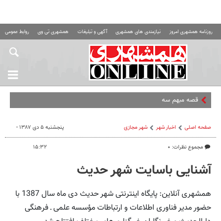
روزنامه همشهری امروز
نیازمندی های همشهری
آگهی و تبلیغات
همشهری تی وی
روابط عمومی ه
قصه مبهم سهمیه جنگ چیست
صفحه اصلی
اخبار شهر
شهر مجازی
پنجشنبه ۵ دی ۱۳۸۷ -
مجموع نظرات: ۰
۱۵:۳۲
آشنایی باسایت شهر حدیث
همشهری آنلاین: پایگاه اینترنتی شهر حدیث دی ماه سال 1387 با
حضور مدیر فناوری اطلاعات و ارتباطات مؤسسه علمی ـ فرهنگی