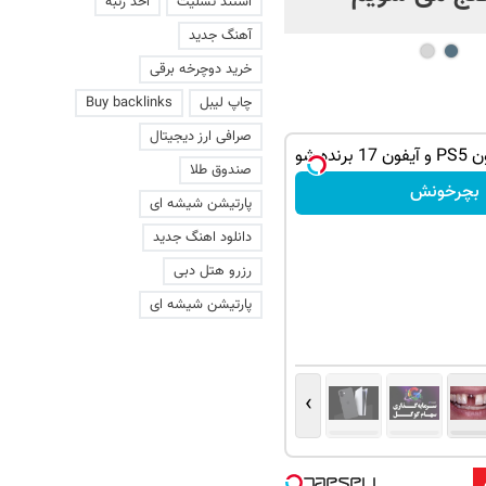
استند تسلیت
اخذ رتبه
آهنگ جدید
خرید دوچرخه برقی
چاپ لیبل
Buy backlinks
صرافی ارز دیجیتال
ده شو
صندوق طلا
بچرخونش
پارتیشن شیشه ای
دانلود اهنگ جدید
رزرو هتل دبی
پارتیشن شیشه ای
›