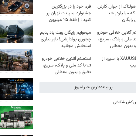
هولناک از جوان کارتن
فرم خود را در بزرگترین
که میلیاردر شد.
جشنواره ایمپلنت تهران پر
رایگان
کنید ! | فقط ۲۵ میلیون
م آنلاین خلافی خودرو
میخوایم رایگان بهت یاد بدیم
د ملی و پلاک، سریع،
چجوری پولدارشی! باور نداری
و بدون معطلی
امتحانش مجانیه
ترید XAUUSD با اسپرد از
استعلام آنلاین خلافی خودرو
یپ
👈با کد ملی و پلاک، سریع،
دقیق و بدون معطلی
پر بیننده‌ترین خبر امروز
ا روکش شکلاتی