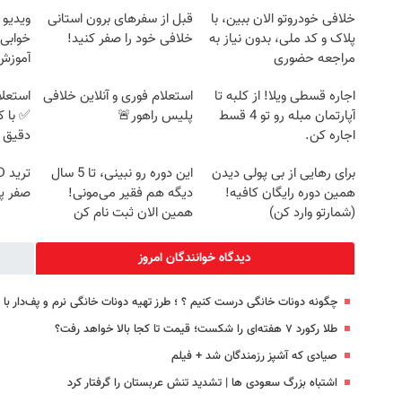
خلافی خودروتو الان ببین، با
قبل از سفرهای برون استانی
ویدیو 
پلاک و کد ملی، بدون نیاز به
خلافی خود را صفر کنید!
خوابی 
مراجعه حضوری
آموزش 
اجاره‌ قسطی ویلا! از کلبه تا
استعلام فوری و آنلاین خلافی
استعلا
آپارتمان مبله رو تو 4 قسط
پلیس راهور🚨
✅ با ک
اجاره کن.
دقیق 
برای رهایی از بی پولی دیدن
این دوره رو نبینی، تا 5 سال
همین دوره رایگان کافیه!
دیگه هم فقیر می‌مونی!
صفر پ
(شمارتو وارد کن)
همین الان ثبت نام کن
دیدگاه خوانندگان امروز
چگونه دونات خانگی درست کنیم ؟ ؛ طرز تهیه دونات خانگی نرم و پف‌دار ب
طلا رکورد ۷ هفته‌ای را شکست؛ قیمت تا کجا بالا خواهد رفت؟
صیادی که آشپز رزمندگان شد + فیلم
اشتباه بزرگ سعودی ها | تشدید تنش عربستان را گرفتار کرد