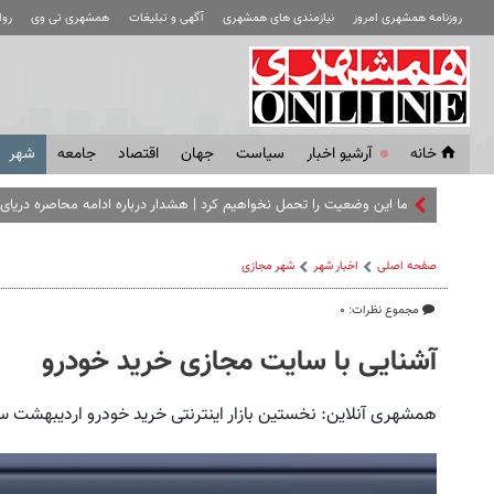
روزنامه همشهری امروز
نیازمندی های همشهری
آگهی و تبلیغات
همشهری تی وی
رو
خانه
آرشیو اخبار
سياست
جهان
اقتصاد
جامعه
شهر
ما این وضعیت را تحمل نخواهیم کرد | هشدار درباره ادامه محاصره دریایی 
صفحه اصلی
اخبار شهر
شهر مجازی
مجموع نظرات: ۰
آشنایی با سایت مجازی خرید خودرو
همشهری آنلاین: نخستین بازار اینترنتی خرید خودرو اردیبهشت سال 1387 راه‌انداز