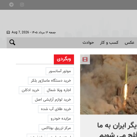
- جمعه ۱۶ مرداد ۱۴۰۵
Aug 7, 2026
عکس
کسب و کار
حوادث
وبگردی
موتور آسانسور
خرید دستگاه ماساژور بلکر
اجاره ویلا شمال
خرید ادکلن
خرید لوازم آرایشی اصل
خرید طلای آب شده
مزایده خودرو
یگر ایران به ما
کشتی‌ جنگ جهانی دوم از
مرکز تزریق بوتاکس
فلج می شویم
عمق آب بیرون زد! + فیلم