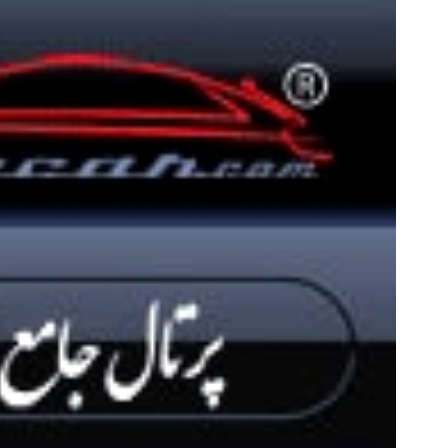
۵۵٪ سود تتری در بین‌پین فعال شد!!
به بزرگترین جشنواره ایمپلنت 
(فرصت محدود ثبت‌نام)
اومدید! | فقط ۲۵ میلیون !
مشاهده
رزرورایگان نوبت