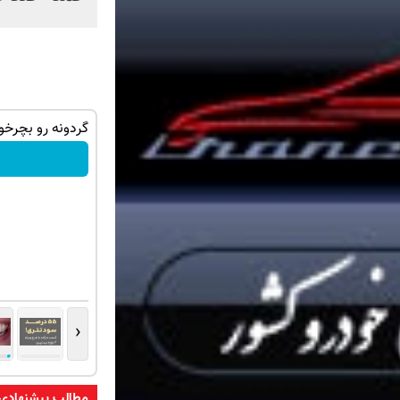
تهران خوش
میدونستی میتونی از بالا رفتن ارزش سهام
گردونه رو بچرخون PS5 و آیفون 17 برن
گوگل سود کسب کنی؟
ثبت نام کنید
‹
مطالب پیشنهادی