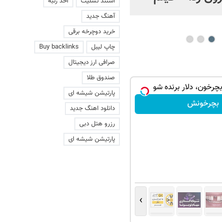
استند تسلیت
اخذ رتبه
عاشقانه با یک زن
آهنگ جدید
خرید دوچرخه برقی
چاپ لیبل
Buy backlinks
صرافی ارز دیجیتال
صندوق طلا
بچرخون، دلار برنده شو
پارتیشن شیشه ای
بچرخونش
دانلود اهنگ جدید
رزرو هتل دبی
پارتیشن شیشه ای
›