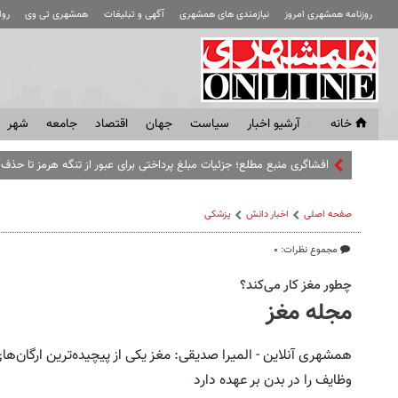
روزنامه همشهری امروز
نیازمندی های همشهری
آگهی و تبلیغات
همشهری تی وی
رو
خانه
آرشیو اخبار
سياست
جهان
اقتصاد
جامعه
شهر
افشاگری منبع مطلع؛ جزئیات مبلغ پرداختی برای عبور از تنگه هرمز تا حذ
صفحه اصلی
اخبار دانش
پزشکی
مجموع نظرات: ۰
چطور مغز کار می‌کند؟
مجله مغز
همشهری آنلاین - المیرا صدیقی: مغز یکی از پیچیده‌ترین ارگان
وظایف را در بدن بر عهده دارد