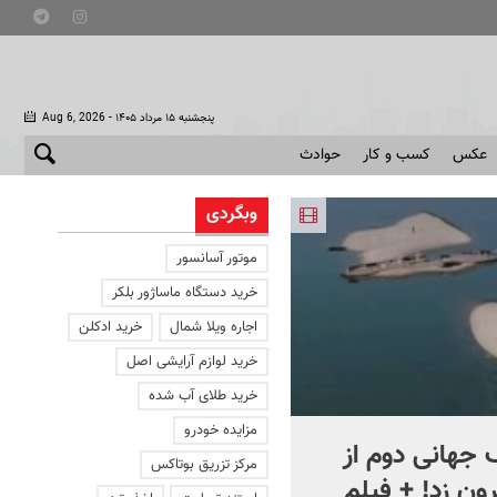
- پنجشنبه ۱۵ مرداد ۱۴۰۵
Aug 6, 2026
عکس
کسب و کار
حوادث
وبگردی
موتور آسانسور
خرید دستگاه ماساژور بلکر
اجاره ویلا شمال
خرید ادکلن
خرید لوازم آرایشی اصل
خرید طلای آب شده
مزایده خودرو
جهانی دوم از
افشای اطلاعات برای ترور
مرکز تزریق بوتاکس
ون زد! + فیلم
بارون ترامپ | ماجرای قرار