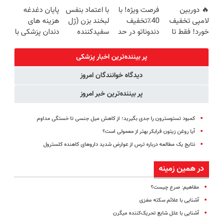
زیبایی دندوناتو
پرداخت
طبیعی! ویزیت
زیبایی دندوناتو
🔥 دوربین
فرصت ویژه! با
با اعتماد بنفس
پایان دغدغه
برگردون
اقساطی هم
رایگان+پرداخت
برگردون(40%off)
لامپی تخفیف
40٪تخفیف
لبخند بزن (ژل
هزینه های
(40%off)
داریم!😍 | 📍
اقساطی😍
خورد! فقط تا
دندوناتو در حد
سفیدکننده
دندان پزشکی با
تهران
آخر امروز 🔥
کامپوزیت
دندان40%تخفیف)
پک سفید
سفید کن
کننده خانگی
پر بیننده‌ترین اخبار پزشکی
دیدگاه خوانندگان امروز
پر بیننده‌ترین خبر امروز
کمبود تستوسترون را جدی بگیرید؛ از کاهش میل جنسی تا خستگی مداوم
آیا روغن زیتون فرابکر بهتر از معمولی است؟
نتایج یک مطالعه درباره ترس از عوارض شدید داروهای کاهنده کلسترول
در همین زمینه
مفاهیم: صرع چیست؟
آشنایی با علائم سکته مغزی
آشنایی با علل شایع تحریک‌کننده میگرن