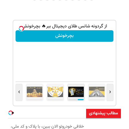
گردونه شانس بدون پوچ از PS5 تا آیفون17 و 1000دلار
از گردونه شانس طلای دیجیتال ببر🔥 بچرخونش
بچرخونش
›
‹
مطالب پیشنهادی
خلافی خودروتو الان ببین، با پلاک و کد ملی،