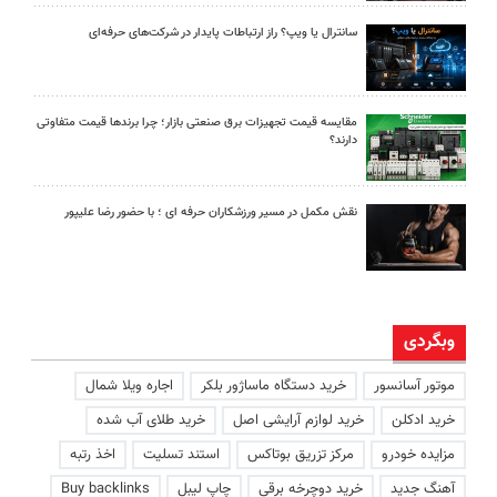
سانترال یا ویپ؟ راز ارتباطات پایدار در شرکت‌های حرفه‌ای
مقایسه قیمت تجهیزات برق صنعتی بازار؛ چرا برندها قیمت متفاوتی
دارند؟
نقش مکمل در مسیر ورزشکاران حرفه ای ؛ با حضور رضا علیپور
وبگردی
موتور آسانسور
خرید دستگاه ماساژور بلکر
اجاره ویلا شمال
خرید ادکلن
خرید لوازم آرایشی اصل
خرید طلای آب شده
مزایده خودرو
مرکز تزریق بوتاکس
استند تسلیت
اخذ رتبه
آهنگ جدید
خرید دوچرخه برقی
چاپ لیبل
Buy backlinks