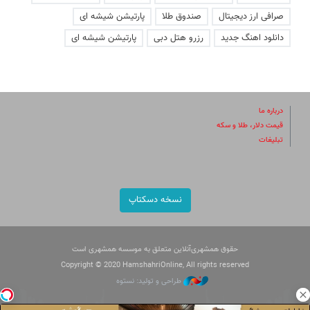
صرافی ارز دیجیتال
صندوق طلا
پارتیشن شیشه ای
دانلود اهنگ جدید
رزرو هتل دبی
پارتیشن شیشه ای
درباره ما
قیمت دلار، طلا و سکه
تبلیغات
نسخه دسکتاپ
حقوق همشهری‌آنلاین متعلق به موسسه همشهری است
Copyright © 2020 HamshahriOnline, All rights reserved
طراحی و تولید: نستوه