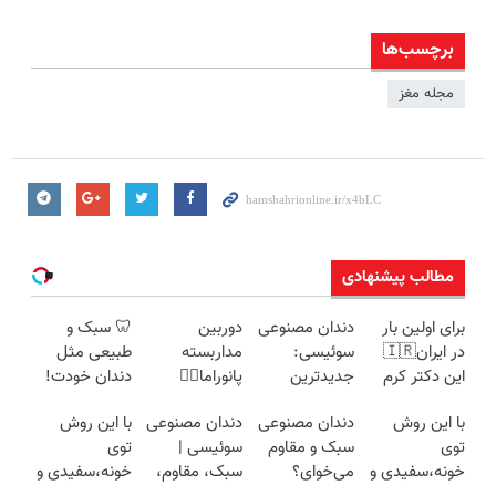
برچسب‌ها
مجله مغز
مطالب پیشنهادی
برای اولین بار
دندان مصنوعی
دوربین
🦷 سبک و
در ایران🇮🇷
سوئیسی:
مداربسته
طبیعی مثل
این دکتر کرم
جدیدترین
پانوراما👈🏻
دندان خودت!
ترمیم کننده 23
فناوری اروپا،
قابلیت چرخش
نصب آسان و
با این روش
دندان مصنوعی
دندان مصنوعی
با این روش
روزه ساخت!
سبک و مقاوم |
360°و سازگار با
پرداخت
توی
سبک و مقاوم
سوئیسی |
توی
پرداخت قسطی
اندروید و ios
اقساطی 💳 📍
خونه،سفیدی و
می‌خوای؟
سبک، مقاوم،
خونه،سفیدی و
تهران