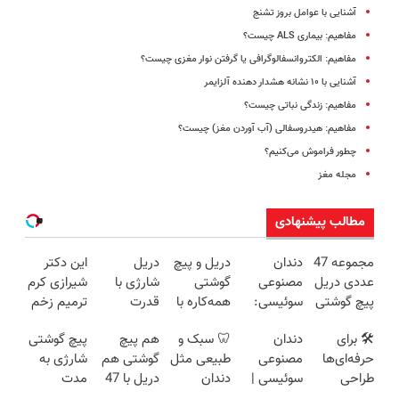
آشنایی با عوامل بروز تشنج
مفاهیم: بیماری ALS چیست؟
مفاهیم: الکتروانسفالوگرافی یا گرفتن نوار مغزی چیست؟
آشنایی با ۱۰ نشانه هشدار دهنده آلزایمر
مفاهیم: زندگی نباتی چیست؟
مفاهیم: هیدروسفالی (آب آوردن مغز) چیست؟
چطور فراموش می‌کنیم؟
مجله مغز
مطالب پیشنهادی
مجموعه 47
دندان
دریل و پیچ
دریل
این دکتر
عددی دریل
مصنوعی
گوشتی
شارژی با
شیرازی کرم
پیچ گوشتی
سوئیسی:
همه‌کاره با
قدرت
ترمیم زخم
شارژی
جدیدترین
گیربکس
سوپرمن😉
ایرانی را
🛠️ برای
دندان
🦷 سبک و
هم پیچ
پیچ گوشتی
(تخفیف به
فناوری
هوشمند ⚙️
(مجموعه47عددی
ساخت!!!
حرفه‌ای‌ها
مصنوعی
طبیعی مثل
گوشتی هم
شارژی به
مدت
اروپا، سبک
(نصف
با گارانتی
طراحی
سوئیسی |
دندان
دریل با 47
مدت
محدود)
و مقاوم |
قیمت بازار
تعویض)
شده، برای
سبک،
خودت!
تیکه
محدود