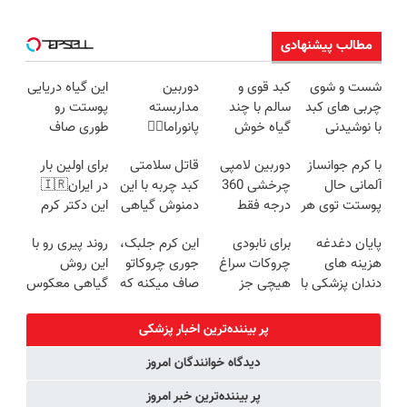
مطالب پیشنهادی
شست و شوی
کبد قوی و
دوربین
این گیاه دریایی
چربی های کبد
سالم با چند
مداربسته
پوستت رو
با نوشیدنی
گیاه خوش
پانوراما👈🏻
طوری صاف
گیاهی(55%تخفیف)
طعم
قابلیت چرخش
میکنه انگار
با کرم جوانساز
دوربین لامپی
قاتل سلامتی
برای اولین بار
360°و سازگار با
20سال جوون
آلمانی حال
چرخشی 360
کبد چربه با این
در ایران🇮🇷
اندروید و ios
شدی🔥
پوستت توی هر
درجه فقط
دمنوش گیاهی
این دکتر کرم
فصلی
امروز حراج شد
کبدتو بیمه کن
ترمیم کننده 23
پایان دغدغه
برای نابودی
این کرم جلبک،
روند پیری رو با
خوبه۴۵٪تخفیف
🔥 پرداخت
روزه ساخت!
هزینه های
چروکات سراغ
جوری چروکاتو
این روش
درب منزل
دندان پزشکی با
هیچی جز
صاف میکنه که
گیاهی معکوس
پک سفید
جوانساز جلبک
انگار بوتاکس
کن
کننده خانگی
نرو(تخفیف40%)
کردی!(تخفیف
پر بیننده‌ترین اخبار پزشکی
ویژه)
دیدگاه خوانندگان امروز
پر بیننده‌ترین خبر امروز