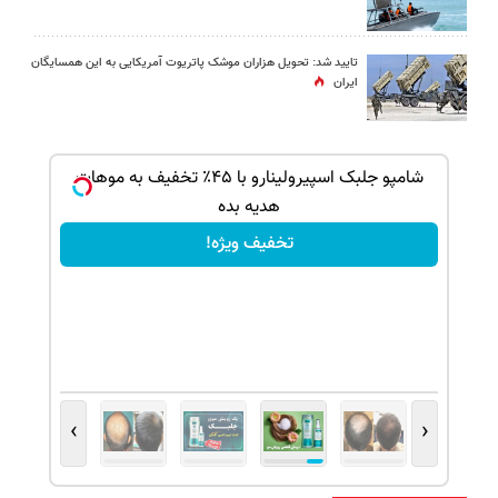
تایید شد: تحویل هزاران موشک پاتریوت آمریکایی به این همسایگان
ایران
بک!
شامپو جلبک اسپیرولینارو با ۴۵٪ تخفیف به موهات
هدیه بده
تخفیف ویژه!
›
‹