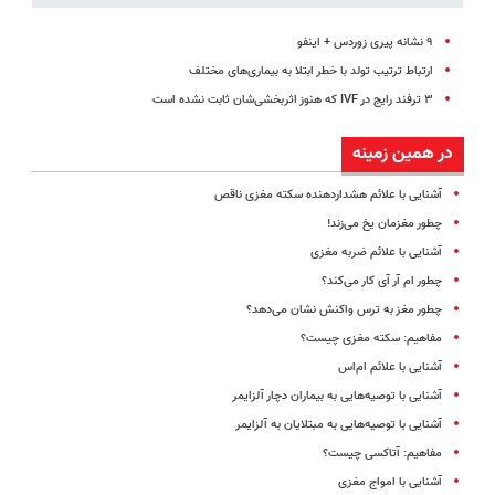
۹ نشانه پیری زوردس + اینفو
ارتباط ترتیب تولد با خطر ابتلا به بیماری‌های مختلف
۳ ترفند رایج در IVF که هنوز اثربخشی‌شان ثابت نشده است
در همین زمینه
آشنایی با علائم هشداردهنده سکته مغزی ناقص
چطور مغزمان یخ می‌زند!
آشنایی با علائم ضربه مغزی
چطور‌ ام ‌آر ‌آی کار می‌کند؟
چطور مغز به ترس واکنش نشان می‌دهد؟
مفاهیم: سکته مغزی چیست؟
آشنایی با علائم ام‌اس
آشنایی با توصیه‌هایی به بیماران دچار آلزایمر
آشنایی با توصیه‌هایی به مبتلایان به آلزایمر
مفاهیم: آتاکسی چیست؟
آشنایی با امواج مغزی