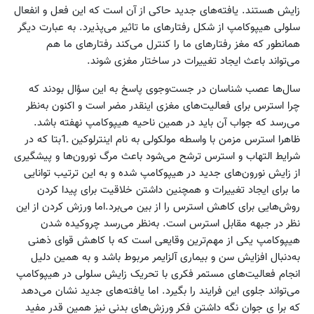
زایش هستند. یافته‌های جدید حاکی از آن است که این فعل و انفعال
سلولی هیپوکامپ از شکل رفتار‌های ما تاثیر می‌پذیرد. به عبارت دیگر
همانطور که مغز رفتارهای ما را کنترل می‌کند رفتارهای ما هم
می‌تواند باعث ایجاد تغییرات در ساختار مغزی شوند.
سال‌ها عصب شناسان در جست‌وجوی پاسخ به این سؤال بودند که
چرا استرس برای فعالیت‌های مغزی اینقدر مضر است و اکنون به‌نظر
می‌رسد که جواب آن باید در همین ناحیه هیپوکامپ نهفته باشد.
ظاهرا استرس مزمن با واسطه مولکولی به نام اینترلوکین ـ1بتا که در
شرایط التهاب و استرس ترشح می‌شود باعث مرگ نورون‌ها و پیشگیری
از زایش نورون‌های جدید در هیپوکامپ شده و به این ترتیب توانایی
ما برای ایجاد تغییرات و همچنین داشتن خلاقیت برای پیدا کردن
روش‌هایی برای کاهش استرس را از بین می‌برد.‌اما ورزش کردن از این
نظر در جبهه مقابل استرس است. به‌نظر می‌رسد چروکیده شدن
هیپوکامپ یکی از مهم‌ترین وقایعی است که با کاهش قوای ذهنی
به‌دنبال افزایش سن و بیماری آلزایمر مربوط باشد و به همین دلیل
انجام فعالیت‌های مستمر فکری با تحریک زایش سلولی در هیپوکامپ
می‌تواند جلوی این فرایند را بگیرد. اما یافته‌های جدید نشان می‌دهد
که برا ی جوان نگه داشتن فکر ورزش‌های بدنی نیز همین قدر مفید