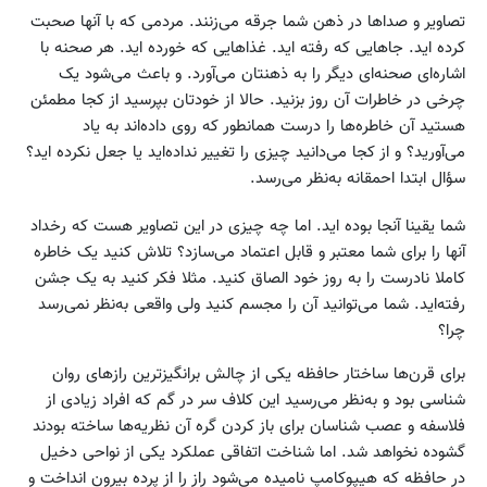
تصاویر و صداها در ذهن شما جرقه می‌زنند. مردمی که با آنها صحبت
کرده اید. جاهایی که رفته اید. غذاهایی که خورده اید. هر صحنه با
اشاره‌ای صحنه‌ای دیگر را به ذهنتان می‌آورد. و باعث می‌شود یک
چرخی در خاطرات آن روز بزنید. حالا از خودتان بپرسید از کجا مطمئن
هستید آن خاطره‌ها را درست همانطور که روی داده‌اند به یاد
می‌آورید؟ و از کجا می‌دانید چیزی را تغییر نداده‌اید یا جعل نکرده اید؟
سؤال ابتدا احمقانه به‌نظر می‌رسد.
شما یقینا آنجا بوده اید. اما چه چیزی در این تصاویر هست که رخداد
آنها را برای شما معتبر و قابل اعتماد می‌سازد؟ تلاش کنید یک خاطره
کاملا نادرست را به روز خود الصاق کنید. مثلا فکر کنید به یک جشن
رفته‌اید. شما می‌توانید آن را مجسم کنید ولی واقعی به‌نظر نمی‌رسد
چرا؟
برای قرن‌ها ساختار حافظه یکی از چالش برانگیز‌ترین رازهای روان
شناسی بود و به‌نظر می‌رسید این کلاف سر در گم که افراد زیادی از
فلاسفه و عصب شناسان برای باز کردن گره آن نظریه‌ها ساخته بودند
گشوده نخواهد شد. اما شناخت اتفاقی عملکرد یکی از نواحی دخیل
در حافظه که هیپوکامپ نامیده می‌شود راز را از پرده بیرون انداخت و