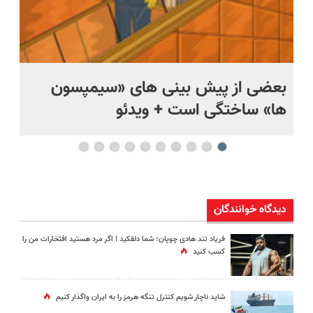
بعضی از پیش بینی های «سیمپسون
ها» ساختگی است + ویدئو
وی
دیدگاه خوانندگان
فریاد تند هادی چوپان؛‌ شما دلقکید | اگر مرد هستید افتخارات من را
کسب کنید
شاید ناچار شویم کنترل تنگه هرمز را به ایران واگذار کنیم