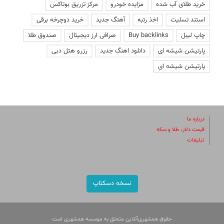
خرید طلای آب شده
مزایده خودرو
مرکز تزریق بوتاکس
استند تسلیت
اخذ رتبه
آهنگ جدید
خرید دوچرخه برقی
چاپ لیبل
Buy backlinks
صرافی ارز دیجیتال
صندوق طلا
پارتیشن شیشه ای
دانلود اهنگ جدید
رزرو هتل دبی
پارتیشن شیشه ای
درباره ما
قیمت دلار، طلا و سکه
تبلیغات
نسخه دسکتاپ
حقوق همشهری‌آنلاین متعلق به موسسه همشهری است