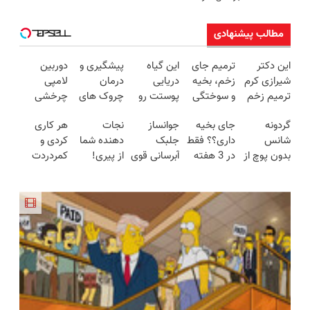
مطالب پیشنهادی
این دکتر
ترمیم جای
این گیاه
پیشگیری و
دوربین
شیرازی کرم
زخم، بخیه
دریایی
درمان
لامپی
ترمیم زخم
و سوختگی
پوستت رو
چروک های
چرخشی
ایرانی را
فقط در 3
طوری صاف
پوستی با
360 درجه
گردونه
جای بخیه
جوانساز
نجات
هر کاری
ساخت!!!
هفته!!😍
میکنه
این روش
فقط امروز
شانس
داری؟؟ فقط
جلبک
دهنده شما
کردی و
انگار20سال
امن
حراج شد🔥
بدون پوچ از
در 3 هفته
آبرسانی قوی
از پیری!
کمردردت
جوون شدی
پرداخت
PS5 تا
ترمیمش
پوست در
کرم جوانساز
درمان نشد؟
🔥لینک
درب منزل
آیفون17 و
کن!😍
فصل سرما
جلبک50%تخفیف
پر کردن
خرید
بیت کوین
پرسشنامه و
🔥
دریافت راه
حل