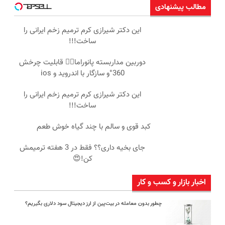
مطالب پیشنهادی
این دکتر شیرازی کرم ترمیم زخم ایرانی را
ساخت!!!
دوربین مداربسته پانوراما👈🏻 قابلیت چرخش
360°و سازگار با اندروید و ios
این دکتر شیرازی کرم ترمیم زخم ایرانی را
ساخت!!!
کبد قوی و سالم با چند گیاه خوش طعم
جای بخیه داری؟؟ فقط در 3 هفته ترمیمش
کن!😍
اخبار بازار و کسب و کار
چطور بدون معامله در بیت‌پین از ارز دیجیتال سود دلاری بگیریم؟