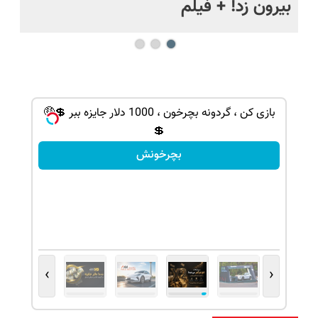
بیرون زد! + فیلم
ما
بازی کن ، گردونه بچرخون ، 1000 دلار جایزه ببر 💲🤑
💲
بچرخونش
›
‹