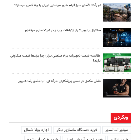
لو رفت! فضای سبز فیلم های سینمایی ایران را چه کسی میسازد؟
سانترال یا ویپ؟ راز ارتباطات پایدار در شرکت‌های حرفه‌ای
مقایسه قیمت تجهیزات برق صنعتی بازار؛ چرا برندها قیمت متفاوتی
دارند؟
نقش مکمل در مسیر ورزشکاران حرفه ای ؛ با حضور رضا علیپور
وبگردی
موتور آسانسور
خرید دستگاه ماساژور بلکر
اجاره ویلا شمال
خرید ادکلن
خرید لوازم آرایشی اصل
خرید طلای آب شده