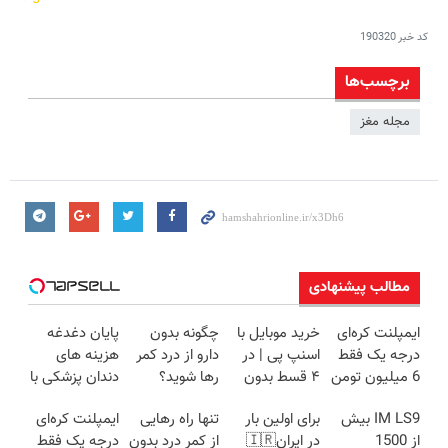
کد خبر
190320
برچسب‌ها
مجله مغز
مطالب پیشنهادی
ایمپلنت کره‌ای
خرید موبایل با
چگونه بدون
پایان دغدغه
درجه یک فقط
اسنپ پی | در
دارو از درد کمر
هزینه های
6 میلیون تومن
۴ قسط بدون
رها شوید؟
دندان پزشکی با
✅
سود و کارمزد!
(◂پرسش‌نامه
پک سفید
IM LS9 بیش
برای اولین بار
تنها راه رهایی
ایمپلنت کره‌ای
رو پرکن)
کننده خانگی
از 1500
در ایران🇮🇷
از کمر درد بدون
درجه یک فقط