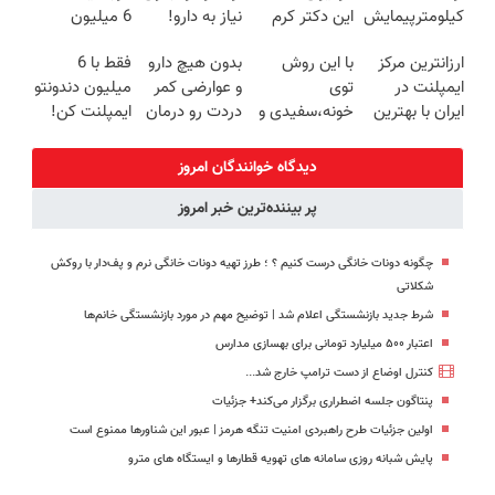
کیلومترپیمایش
این دکتر کرم
نیاز به دارو!
6 میلیون
با یکبار شارژ
ترمیم کننده 23
(◂پرسش‌نامه)
تومن❗
ارزانترین مرکز
با این روش
بدون هیچ دارو
فقط با 6
روزه ساخت!
ایمپلنت در
توی
و عوارضی کمر
میلیون دندونتو
ایران با بهترین
خونه،سفیدی و
دردت رو درمان
ایمپلنت کن!
کیفیت و قیمت
زیبایی دندوناتو
کن!
برگردون
(پرسش‌نامه)
دیدگاه خوانندگان امروز
(40%off)
پر بیننده‌ترین خبر امروز
چگونه دونات خانگی درست کنیم ؟ ؛ طرز تهیه دونات خانگی نرم و پف‌دار با روکش
شکلاتی
شرط جدید بازنشستگی اعلام شد | توضیح مهم در مورد بازنشستگی خانم‌ها
اعتبار ۵۰۰ میلیارد تومانی برای بهسازی مدارس
کنترل اوضاع از دست ترامپ خارج شد...
پنتاگون جلسه اضطراری برگزار می‌کند+ جزئیات
اولین جزئیات طرح راهبردی امنیت تنگه هرمز | عبور این شناورها ممنوع است
پایش شبانه روزی سامانه های تهویه قطارها و ایستگاه های مترو