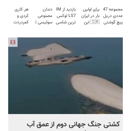
کیلومترپیمایش
در ۴ قسط
Lynk&Co
گیربکس
برقی ایران
مجموعه 47
برای اولین
بازدید از IM
دندان
هر کاری
با یکبار
بدون سود و
در ایران
هوشمند ⚙️
عددی دریل
بار در ایران
LS7 لوکس
مصنوعی
کردی و
شارژ
کارمزد!
(نصف
پیچ گوشتی
🇮🇷 این
ترین شاسی
سوئیسی |
کمردردت
قیمت بازار
شارژی
دکتر کرم
بلند برقی
سبک،
درمان نشد؟
🔥)
(تخفیف به
ترمیم کننده
ایران در
مقاوم،
پر کردن
مدت
23 روزه
باشگاه
طبیعی!
پرسشنامه و
محدود)
ساخت!
انقلاب
ویزیت
دریافت راه
رایگان+پرداخت
حل
اقساطی😍
.
کشتی‌ جنگ جهانی دوم از عمق آب
اف