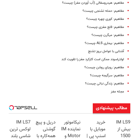
مفاهیم: هیدروسفالی (آب آوردن مغز) چیست؟
مفاهیم:‌ حمله تشنجی چیست؟
مفاهیم: کوری چهره چیست؟
مفاهیم: فلج مغزی چیست؟
مفاهیم: میگرن چیست؟
مفاهیم: بیماری ALS چیست؟
آشنایی با عوامل بروز تشنج
اولتراسوند ممکن است کارکرد مغز را تقویت کند
مفاهیم: رویای روشن چیست؟
مفاهیم: سرگیجه چیست؟
مفاهیم: زندگی نباتی چیست؟
مجله مغز
مطالب پیشنهادی
IM LS9
خرید
نیکاموتور
دریل و پیچ
IM LS7
بیش از
موبایل با
نماینده IM
گوشتی
لوکس ترین
1500
اسنپ پی |
Motor و
همه‌کاره با
شاسی بلند