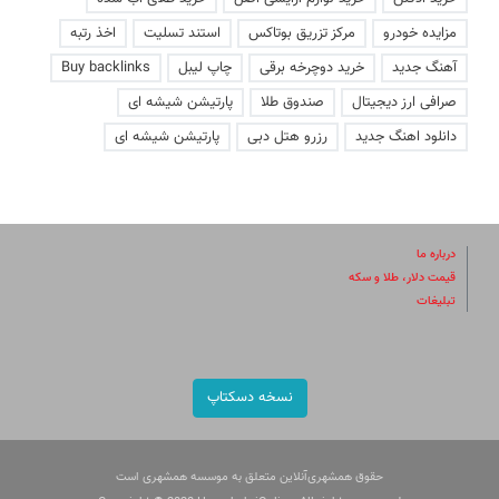
مزایده خودرو
مرکز تزریق بوتاکس
استند تسلیت
اخذ رتبه
آهنگ جدید
خرید دوچرخه برقی
چاپ لیبل
Buy backlinks
صرافی ارز دیجیتال
صندوق طلا
پارتیشن شیشه ای
دانلود اهنگ جدید
رزرو هتل دبی
پارتیشن شیشه ای
درباره ما
قیمت دلار، طلا و سکه
تبلیغات
نسخه دسکتاپ
حقوق همشهری‌آنلاین متعلق به موسسه همشهری است