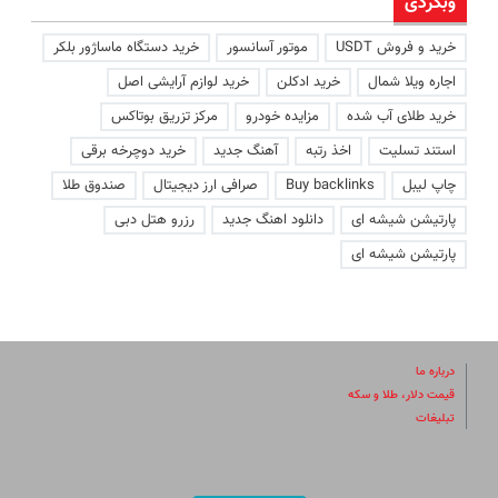
وبگردی
خرید و فروش USDT
موتور آسانسور
خرید دستگاه ماساژور بلکر
اجاره ویلا شمال
خرید ادکلن
خرید لوازم آرایشی اصل
خرید طلای آب شده
مزایده خودرو
مرکز تزریق بوتاکس
استند تسلیت
اخذ رتبه
آهنگ جدید
خرید دوچرخه برقی
چاپ لیبل
Buy backlinks
صرافی ارز دیجیتال
صندوق طلا
پارتیشن شیشه ای
دانلود اهنگ جدید
رزرو هتل دبی
پارتیشن شیشه ای
درباره ما
قیمت دلار، طلا و سکه
تبلیغات