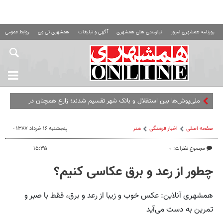
روزنامه همشهری امروز
نیازمندی های همشهری
آگهی و تبلیغات
همشهری تی وی
روابط عمومی ه
ملی‌پوش‌ها بین استقلال و بانک شهر تقسیم شدند؛ زارع همچنان در
دوراهی
صفحه اصلی
اخبار فرهنگی
هنر
پنجشنبه ۱۶ خرداد ۱۳۸۷ -
مجموع نظرات: ۰
۱۵:۳۵
چطور از رعد و برق عکاسی کنیم؟
همشهری آنلاین: عکس خوب و زیبا از رعد و برق، فقط با صبر و
تمرین به دست می‌آید