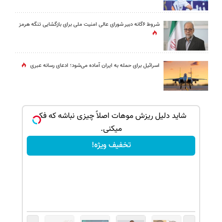
شروط ۶گانه دبیر شورای عالی امنیت ملی برای بازگشایی تنگه هرمز
اسرائیل برای حمله به ایران آماده می‌شود؛ ادعای رسانه عبری
بک!
شاید دلیل ریزش موهات اصلاً چیزی نباشه که فکر
میکنی.
تخفیف ویژه!