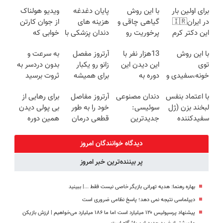
برای اولین بار
با این روش
پایان دغدغه
ویدیو هولناک
در ایران🇮🇷
گیاهی چاقی و
هزینه های
از جوان کارتن
این دکتر کرم
پرخوریت رو
دندان پزشکی با
خوابی که
ترمیم کننده 23
شکست بده
پک سفید
میلیاردر شد.
با این روش
13هزار نفر با
آرتروز مفصل
به سرعت و
روزه ساخت!
کننده خانگی
آموزش رایگان
توی
این دیدن این
زانو رو یکبار
بدون دردسر به
خونه،سفیدی و
دوره به
برای همیشه
ثروت برسید
زیبایی دندوناتو
آرزوهاشون
درمان کن!
(دوره کاملا
با اعتماد بنفس
دندان مصنوعی
آرتروز مفاصل
برای رهایی از
برگردون
رسیدن |
◗پرسش‌نامه◖
رایگان
لبخند بزن (ژل
سوئیسی:
خود را به طور
بی پولی دیدن
(40%off)
ثبت‌‌نام رایگان
پولسازی)
سفیدکننده
جدیدترین
قطعی درمان
همین دوره
دندان40%تخفیف)
فناوری اروپا،
کنید!
رایگان کافیه!
سبک و مقاوم |
◗پرسش‌نامه◖
(شمارتو وارد
دیدگاه خوانندگان امروز
پرداخت قسطی
کن)
پر بیننده‌ترین خبر امروز
بهاره رهنما: هدیه تهرانی بازیگر خاصی نیست فقط ...|‌ ببینید
دیپلماسی نتیجه‌ نمی دهد؛ پاسخ نظامی ضروری است
پیشنهاد پرسپولیس ۱۲۰ میلیارد است اما ما ۱۸۶ میلیارد می‌خواهیم | ارزش بازیکن