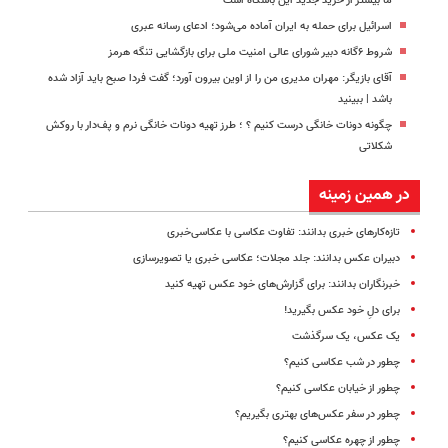
ما بیشتر از خرید جدید این باشگاه است
اسرائیل برای حمله به ایران آماده می‌شود؛ ادعای رسانه عبری
شروط ۶گانه دبیر شورای عالی امنیت ملی برای بازگشایی تنگه هرمز
آقای بازیگر: مهران مدیری من را از اوین بیرون آورد؛ گفت فردا صبح باید آزاد شده
باشد | ببینید
چگونه دونات خانگی درست کنیم ؟ ؛ طرز تهیه دونات خانگی نرم و پف‌دار با روکش
شکلاتی
در همین زمینه
تازه‌کارهای خبری بدانند: تفاوت عکاسی با عکاسی‌خبری
دبیران عکس بدانند: جلد مجلات؛ عکاسی خبری یا تصویرسازی
خبرنگاران بدانند: برای گزارش‌های خود عکس تهیه کنید
برای دلِ خود عکس بگیرید!
یک عکس، یک سرگذشت
چطور در شب عکاسی کنیم؟
چطور از خیابان عکاسی کنیم؟
چطور در سفر عکس‌های بهتری بگیریم؟
چطور از چهره عکاسی کنیم؟