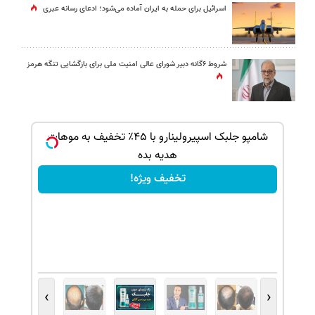
اسرائیل برای حمله به ایران آماده می‌شود؛ ادعای رسانه عبری
شروط ۶گانه دبیر شورای عالی امنیت ملی برای بازگشایی تنگه هرمز
بک!
شامپو جلبک اسپیرولینارو با ۴۵٪ تخفیف به موهات
هدیه بده
تخفیف ویژه!
›
‹