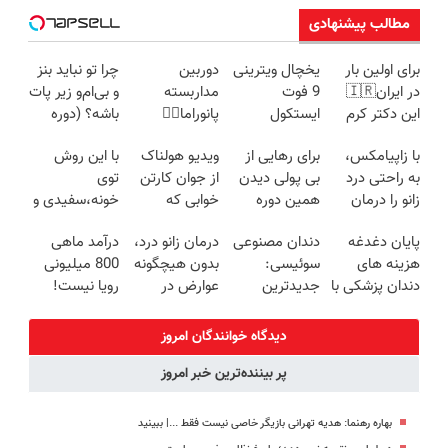
مطالب پیشنهادی
برای اولین بار
یخچال ویترینی
دوربین
چرا تو نباید بنز
در ایران🇮🇷
9 فوت
مداربسته
و بی‌ام‌و زیر پات
این دکتر کرم
ایستکول
پانوراما👈🏻
باشه؟ (دوره
ترمیم کننده 23
(جدید)
قابلیت چرخش
رایگان درآمد
با زاپیامکس،
برای رهایی از
ویدیو هولناک
با این روش
روزه ساخت!
360°و سازگار با
میلیاردی)
به راحتی درد
بی پولی دیدن
از جوان کارتن
توی
اندروید و ios
زانو را درمان
همین دوره
خوابی که
خونه،سفیدی و
کنید!
رایگان کافیه!
میلیاردر شد.
زیبایی دندوناتو
پایان دغدغه
دندان مصنوعی
درمان زانو درد،
درآمد ماهی
(شمارتو وارد
آموزش رایگان
برگردون
هزینه های
سوئیسی:
بدون هیچگونه
800 میلیونی
کن)
(40%off)
دندان پزشکی با
جدیدترین
عوارض در
رویا نیست!
پک سفید
فناوری اروپا،
منزل
امتحانش
کننده خانگی
سبک و مقاوم |
(◂پرسش‌نامه)
مجانیه😉
دیدگاه خوانندگان امروز
پرداخت قسطی
پر بیننده‌ترین خبر امروز
بهاره رهنما: هدیه تهرانی بازیگر خاصی نیست فقط ...|‌ ببینید