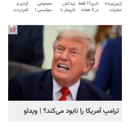
ازبین‌برنده
داری؟؟ فقط
بیدکش
مصنوعی
کردی و
عنکبوت
حشرات
در 3 هفته
تارومار با
سوئیسی |
کمردردت
رختخواب،
ترمیمش
اثرفوری ،
سبک،
درمان نشد؟
مناسب برای
کن!😍
محافظ
مقاوم،
پر کردن
مقابله با
لباس در
طبیعی!
پرسشنامه و
انواع ساس
مقابل بید
ویزیت
دریافت راه
رایگان+پرداخت
حل
اقساطی😍
ترامپ آمریکا را نابود می‌کند؟ | ویدئو
تص
کن