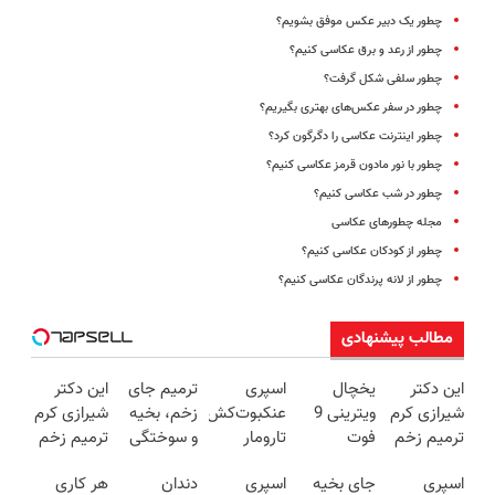
چطور یک دبیر عکس موفق بشویم؟
چطور از رعد و برق عکاسی کنیم؟
چطور سلفی شکل گرفت؟
چطور در سفر عکس‌های بهتری بگیریم؟
چطور اینترنت عکاسی را دگرگون کرد؟
چطور با نور مادون قرمز عکاسی کنیم؟
چطور در شب عکاسی کنیم؟
مجله چطورهای عکاسی
چطور از کودکان عکاسی کنیم؟
چطور از لانه پرندگان عکاسی کنیم؟
مطالب پیشنهادی
این دکتر
یخچال
اسپری
ترمیم جای
این دکتر
شیرازی کرم
ویترینی 9
عنکبوت‌‌کش
زخم، بخیه
شیرازی کرم
ترمیم زخم
فوت
تارومار
و سوختگی
ترمیم زخم
ایرانی را
ایستکول
ازبین‌برنده
فقط در 3
ایرانی را
اسپری
جای بخیه
اسپری
دندان
هر کاری
ساخت!!!
(جدید)
انواع
هفته!!😍
ساخت!!!