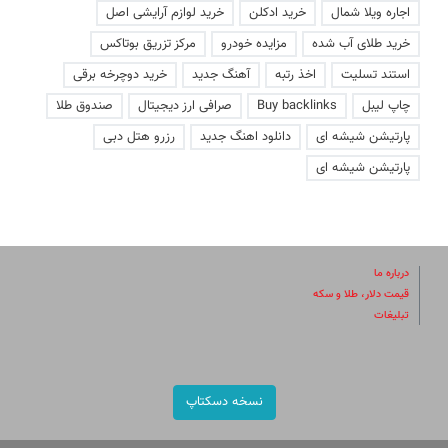
اجاره ویلا شمال
خرید ادکلن
خرید لوازم آرایشی اصل
خرید طلای آب شده
مزایده خودرو
مرکز تزریق بوتاکس
استند تسلیت
اخذ رتبه
آهنگ جدید
خرید دوچرخه برقی
چاپ لیبل
Buy backlinks
صرافی ارز دیجیتال
صندوق طلا
پارتیشن شیشه ای
دانلود اهنگ جدید
رزرو هتل دبی
پارتیشن شیشه ای
درباره ما
قیمت دلار، طلا و سکه
تبلیغات
نسخه دسکتاپ