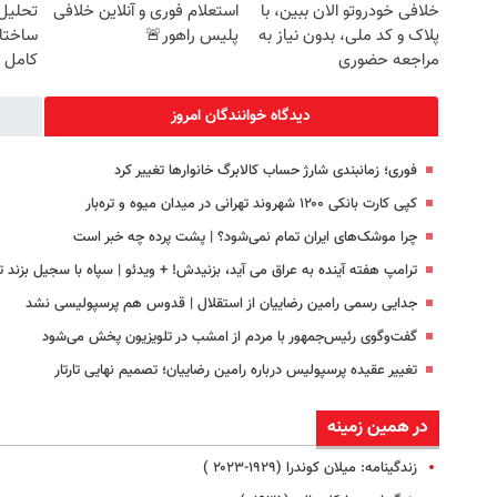
خلافی خودروتو الان ببین، با
استعلام فوری و آنلاین خلافی
تحلیل 
پلاک و کد ملی، بدون نیاز به
پلیس راهور🚨
ساختا
مراجعه حضوری
کامل ح
دیدگاه خوانندگان امروز
فوری؛ زمانبندی‌ شارژ حساب کالابرگ خانوارها تغییر کرد
کپی کارت بانکی ۱۲۰۰ شهروند تهرانی در میدان میوه و تره‌بار
چرا موشک‌های ایران تمام نمی‌شود؟ | پشت پرده چه خبر است
ترامپ هفته آینده به عراق می آید، بزنیدش! + ویدئو | سپاه با سجیل بزند تا.
جدایی رسمی رامین رضاییان از استقلال | قدوس هم پرسپولیسی نشد
گفت‌وگوی رئیس‌جمهور با مردم از امشب در تلویزیون پخش می‌شود
تغییر عقیده پرسپولیس درباره رامین رضاییان؛ تصمیم نهایی تارتار
در همین زمینه
زندگینامه: میلان کوندرا (۱۹۲۹-۲۰۲۳ )