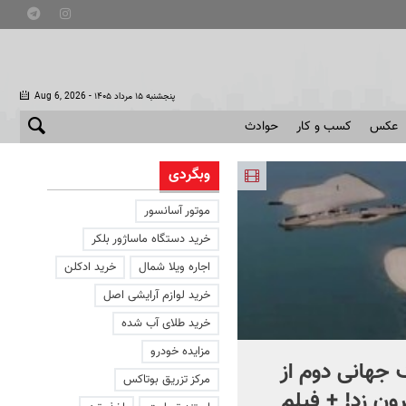
- پنجشنبه ۱۵ مرداد ۱۴۰۵
Aug 6, 2026
عکس
کسب و کار
حوادث
وبگردی
موتور آسانسور
خرید دستگاه ماساژور بلکر
اجاره ویلا شمال
خرید ادکلن
خرید لوازم آرایشی اصل
خرید طلای آب شده
مزایده خودرو
جهانی دوم از
افشای اطلاعات برای ترور
مرکز تزریق بوتاکس
ون زد! + فیلم
بارون ترامپ | ماجرای قرار