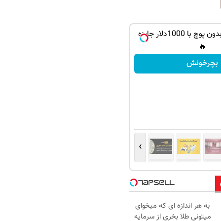
گردونه شانس بدون پوچ با 1000دلار جایزه
🔥
بچرخونش
›
به هر اندازه ای که میخوای
میتونی طلا بخری از سرمایه