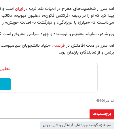
امه سزر از شخصیت‌های مطرح در ادبیات نقد غرب در
ایران
است و نا
پیدا کرد که او را در ردیف «فرانتس فانون»، «علیون دیوپ»، «کاتب ی
می‌دانست که «مبارزه با غربزدگی» و «بازگشت به اصالت خویش» را سر
وی شاعر، نمایشنامه‌نویس، نویسنده و چهره سیاسی معروفی است که 
امه سزر در مدت اقامتش در
فرانسه
، «بنیاد دانشجویان سیاهپوست»
پرنس و از نمایندگان پارلمان بود.
تحلیل 
کد خبر
49106
برچسب‌ها
مجله زندگینامه چهره‌هاى فرهنگى و ادبى جهان