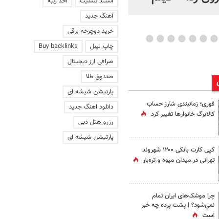
استند تسلیت
اخذ رتبه
عاشقانه با یک زن
آهنگ جدید
خرید دوچرخه برقی
چاپ لیبل
Buy backlinks
صرافی ارز دیجیتال
صندوق طلا
پارتیشن شیشه ای
فوری؛ زمانبندی‌ شارژ حساب
دانلود اهنگ جدید
کالابرگ خانوارها تغییر کرد
رزرو هتل دبی
پارتیشن شیشه ای
کپی کارت بانکی ۱۲۰۰ شهروند
تهرانی در میدان میوه و تره‌بار
چرا موشک‌های ایران تمام
نمی‌شود؟ | پشت پرده چه خبر
است