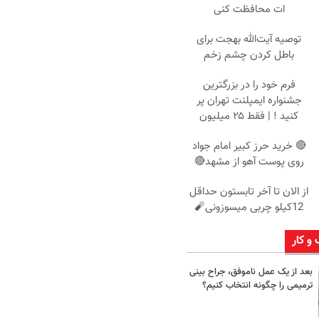
ات محافظت کنی
توصیه آیت‌الله بهجت برای
باطل کردن چشم زخم
فرم خود را در بزرگترین
جشنواره ایمپلنت تهران پر
کنید ! | فقط ۲۵ میلیون
🔴 خرید حرز کبیر امام جواد
روی پوست آهو از مشهد🔴
از الان تا آخر تابستون حداقل
12کیلو چربی میسوزونی🧨
 و کار
بعد از یک عمل ناموفق، جراح بینی
ترمیمی را چگونه انتخاب کنیم؟