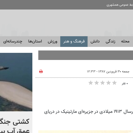
ابط عمومی همشهری
محله
زندگی
دانش
فرهنگ و هنر
ورزش
استان‌ها
چندرسانه‌ای
جمعه ۳۰ فروردین ۱۳۸۷ - ۱۲:۳۳
۰ نفر
همشهری آنلاین: امه سزر شاعر، نمایشنامه نویس و سیاستمدار درسال ۱۹۱۳ میلادی در جزیره‌ای مارتینیک در دریای
برخورد تاریخی موشک فالکون
کشتی‌ جنگ 
۹ با ماه + فیلم
عمق آب بیر