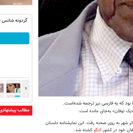
ه ایمپلنت
از آیفون 17 تا پلی استیشن 5 🎮😍📱 |
گردونه بچرخون جایزه ببر
بچرخونش
‹
مطالب پیشنهادی
«یک توفان» به‌جای مانده است.
اتر شهر به روی صحنه رفت. این نمایشنامه داستان
لفان خود در کشور
کنگو
کشته شد.