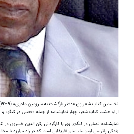
 دکتر شیرازی کرم ترمیم زخم ایرانی را
فرم خود را در بزرگترین جشنوار
ساخت!!!
تهران پر کنید ! | فقط ۲۵ میلیون
کلیک کن!
رزرورایگان نوبت
نخستین کتاب شعر وی «دفتر بازگشت به سرزمین مادری» (۱۹۳۹) بود که به فارسی نیز ترجمه شده‌است.
از او هشت کتاب شعر، چهار نمایشنامه از جمله «فصلی در کنگو» و 
نمایشنامه فصلی در کنگوی وی با کارگردانی رکن الدین خسروی در تئ
زندگی پاتریس لومومبا، مبارز آفریقایی است که در راه مبارزه با مخا