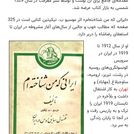
مقدمه‌ای جامع برای آن نوشت و توسط نشر معرفت در سال 1329
شمسی به بازار کتاب عرضه شد.
«ایرانی که من شناخته‌ام» اثر موسیو ب. نیکیتین کتابی است در 325
صفحه که مطالب خوب و جالبی از سال‌های آغاز مشروطه در ایران تا
استعفای رضاشاه را دربر دارد.
او از سال 1912 تا
1919 در ایران در
سرویس
کونسولگری‌های روسیه
در رشت، تبریز، ارومیه،
ساوجبلاغ (مهاباد) و
تهران
به کار اشتغال
داشت و بلأخره در
تابستان 1919 ایران را
ترک و به پاریس رفت و
در آنجا تا پایان زندگی
به سر برد.