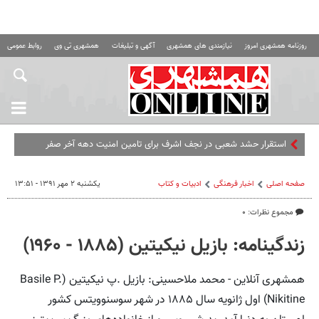
روزنامه همشهری امروز
نیازمندی های همشهری
آگهی و تبلیغات
همشهری تی وی
روابط عمومی ه
استقرار حشد شعبی در نجف اشرف برای تامین امنیت دهه آخر صفر
صفحه اصلی
اخبار فرهنگی
ادبیات و کتاب
یکشنبه ۲ مهر ۱۳۹۱ - ۱۳:۵۱
مجموع نظرات: ۰
زندگینامه: بازیل نیکیتین (۱۸۸۵ - ۱۹۶۰)
همشهری آنلاین - محمد ملاحسینی: بازیل .پ نیکیتین (Basile P.
Nikitine) اول ژانویه سال ۱۸۸۵ در شهر سوسنوویتس کشور