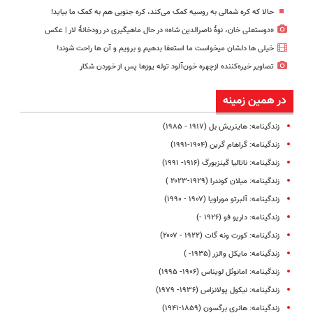
حالا که کره شمالی به روسیه کمک می‌کند، کره جنوبی هم به کمک ما بیاید!
«دوستعلی خان، نوۀ ناصرالدین شاه» در حال ماهیگیری در رودخانۀ لار | عکس
خیلی ها دلشان میخواست ما استعفا بدهیم و برویم و آن ها راحت شوند!
تصاویر خیره‌کننده ازچهره خون‌آلود توله یوزها پس از خوردن شکار
در همین زمینه
زندگینامه: هاینریش بل (۱۹۱۷ - ۱۹۸۵)
زندگینامه: گراهام گرین (۱۹۰۴-۱۹۹۱)
زندگینامه: ناتالیا گینزبورگ (۱۹۱۶- ۱۹۹۱)
زندگینامه: میلان کوندرا (۱۹۲۹-۲۰۲۳ )
زندگینامه: آلبرتو موراویا (۱۹۰۷ - ۱۹۹۰)
زندگینامه: داریو فو (۱۹۲۶ -)
زندگینامه: کورت ونه گات (۱۹۲۲ - ۲۰۰۷)
زندگینامه: مایکل والزر (۱۹۳۵- )
زندگینامه: امانوئل لویناس (۱۹۰۶- ۱۹۹۵)
زندگینامه: نیکول پولانزاس (۱۹۳۶- ۱۹۷۹)
زندگینامه: هانری برگسون (۱۸۵۹-۱۹۴۱)