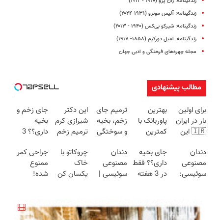
زندگینامه: ژان پرو (۱۹۲۰ - ۲۰۱۲)
زندگینامه: آلیس مونرو (١٩٣١-۲۰۲۴)
زندگینامه: شیرکو بی‌کس (۱۹۴۰ - ۲۰۱۳)
زندگینامه: امیل دورکیم (۱۸۵۸- ۱۹۱۷)
مجله چهره‌های فرهنگی و ادبی جهان
مطالب پیشنهادی
برای اولین
بهترین
ترمیم جای
این دکتر
جای زخم و
بار در ایران
پاوربانک با
زخم، بخیه
شیرازی کرم
بخیه
🇮🇷 این
کمترین
و سوختگی
ترمیم زخم
داری؟؟ 3
دکتر کرم
قیمت❗
فقط در 3
ایرانی را
هفته‌ای
دندان
جای بخیه
دندان
چروکاتو با
جراحی کمر
ترمیم کننده
هفته!!😍
ساخت!!!
محوش کن!
مصنوعی
داری؟؟ فقط
مصنوعی
خاک
ممنوع
23 روزه
سوئیسی:
در 3 هفته
سوئیسی |
یکسان کن
شده!
ساخت!
جدیدترین
ترمیمش
سبک،
(روش
میخوای
فناوری
کن!😍
مقاوم،
خانگی+آسان+به
کمرت رو در
اروپا، سبک
طبیعی!
صرفه)
منزل درمان
و مقاوم |
ویزیت
کنی؟