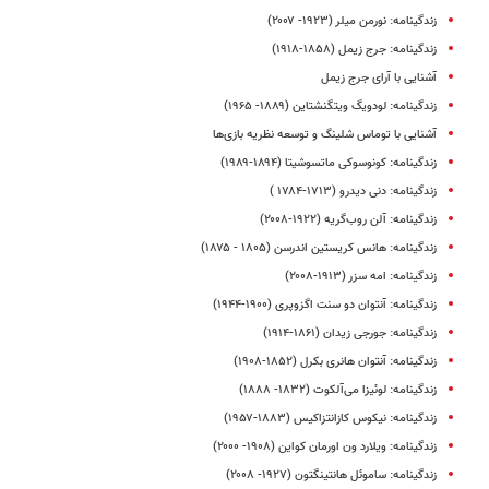
زندگینامه: نورمن میلر (۱۹۲۳- ۲۰۰۷)
زندگینامه: جرج زیمل (۱۸۵۸-۱۹۱۸)
آشنایی با آرای جرج زیمل
زندگینامه: لودویگ ویتگنشتاین (۱۸۸۹- ۱۹۶۵)
آشنایی با توماس شلینگ و توسعه نظریه بازی‌ها
زندگینامه: کونوسوکی ماتسوشیتا (۱۸۹۴-۱۹۸۹)
زندگینامه: دنی دیدرو (۱۷۱۳-۱۷۸۴ )
زندگینامه: آلن روب‌گریه (۱۹۲۲-۲۰۰۸)
زندگینامه: هانس کریستین اندرسن (۱۸۰۵ - ۱۸۷۵)
زندگینامه: امه سزر (۱۹۱۳-۲۰۰۸)
زندگینامه: آنتوان دو سنت اگزوپری (۱۹۰۰-۱۹۴۴)
زندگینامه: جورجی زیدان (۱۸۶۱-۱۹۱۴)
زندگینامه: آنتوان هانری بکرل (۱۸۵۲-۱۹۰۸)
زندگینامه: لوئیزا می‌آلکوت (۱۸۳۲- ۱۸۸۸)
زندگینامه: نیکوس کازانتزاکیس (۱۸۸۳-۱۹۵۷)
زندگینامه: ویلارد ون اورمان کواین (۱۹۰۸- ۲۰۰۰)
زندگینامه: ساموئل هانتینگتون (۱۹۲۷- ۲۰۰۸)