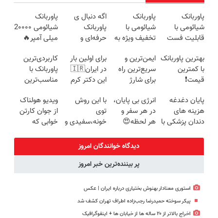
پاوربانک
پاوربانک
اگه دنبال ی
پاوربانک
شیائومی با
شیائومی با
پاوربانک
شیائومی 2۰۰۰۰
قابلیت فست
تخفیف ویژه به
حرفه‌ای و
میلی آمپر🔥
شارژ در زمان
مدت محدود🔥
قیمت مناسبی
(تخفیف +
بهترین پاوربانک
ایمن‌ترین و
برای اولین بار
کاربردی‌ترین
های بی برقی⚡
تخفیف رو از
پرداخت درب
با کمترین
سریع‌ترین راه
در ایران🇮🇷
پاوربانک با
دست نده👌🏻
منزل)
قیمت❗
برای شارژ
این دکتر کرم
مناسب‌ترین
گوشی😍👌🏻
ترمیم کننده 23
قیمت❗
پایان دغدغه
انرژی بی پایان،
با این روش
ویدیو هولناک
روزه ساخت!
هزینه های
در هر سفر و
توی
از جوان کارتن
دندان پزشکی با
هر لحظه😍
خونه،سفیدی و
خوابی که
پک سفید
پاوربانک
زیبایی دندوناتو
میلیاردر شد.
کننده خانگی
شیائومی با
برگردون
آموزش رایگان
دیدگاه خوانندگان امروز
تخفیف ویژه🔥
(40%off)
پر بیننده‌ترین خبر امروز
استوری معنادار بهنوش بختیاری درباره ایران | عکس
پیکر سوخته حمیدرضا رجب‌زاده اطراف تهران کشف شد
اخراج بالاتر از ۲۰ ساله ها از خیابان ها + اینفوگرافیک