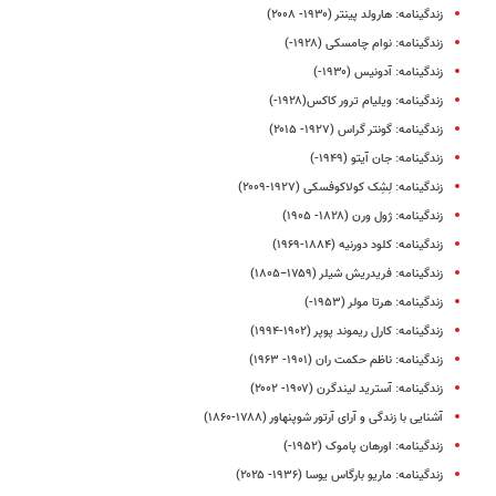
زندگینامه: هارولد پینتر (۱۹۳۰- ۲۰۰۸)
زندگینامه: نوام چامسکی (۱۹۲۸-)
زندگینامه: آدونیس (۱۹۳۰-)
زندگینامه: ویلیام ترور کاکس(۱۹۲۸-)
زندگینامه: گونتر گراس (۱۹۲۷- ۲۰۱۵)
زندگینامه: جان آیتو (۱۹۴۹-)
زندگینامه: لِشِک کولاکوفسکی (۱۹۲۷-۲۰۰۹)
زندگینامه: ژول ورن (۱۸۲۸- ۱۹۰۵)
زندگینامه: کلود دورنیه (۱۸۸۴-۱۹۶۹)
زندگینامه: فریدریش شیلر (۱۷۵۹−۱۸۰۵)
زندگینامه: هرتا مولر (۱۹۵۳-)
زندگینامه‌: کارل ریموند پوپر (۱۹۰۲-۱۹۹۴)
زندگینامه: ناظم حکمت ران (۱۹۰۱- ۱۹۶۳)
زندگینامه: آسترید لیندگرن (۱۹۰۷- ۲۰۰۲)
آشنایی با زندگی و آرای آرتور شوپنهاور (۱۷۸۸-۱۸۶۰)
زندگینامه: اورهان پاموک (۱۹۵۲-)
زندگینامه: ماریو بارگاس یوسا (۱۹۳۶- ۲۰۲۵)