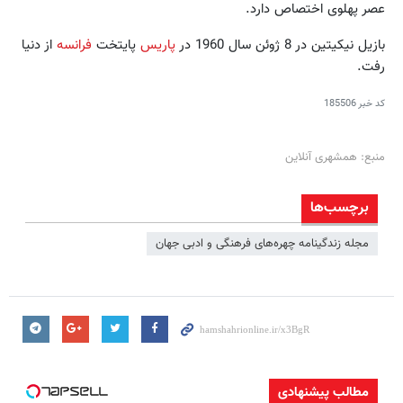
عصر پهلوی اختصاص دارد.
بازیل نیکیتین در 8 ژوئن سال 1960 در
پاریس
پایتخت
فرانسه
از دنیا
رفت.
کد خبر
185506
منبع: همشهری آنلاین
برچسب‌ها
مجله زندگینامه چهره‌هاى فرهنگى و ادبى جهان
مطالب پیشنهادی