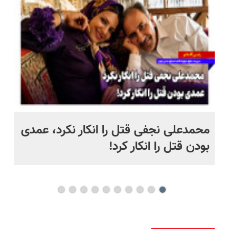
پرداخت
رایگان+پرداخت
((پرسش‌نامه))
قسطی
اقساطی😍
 به خاک
محمدعلی نجفی قتل را انکار نکرد، عمدی
عل
بودن قتل را انکار کرد!
آز