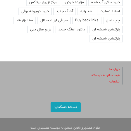
خرید طلای آب شده
مزایده خودرو
مرکز تزریق بوتاکس
استند تسلیت
اخذ رتبه
آهنگ جدید
خرید دوچرخه برقی
چاپ لیبل
Buy backlinks
صرافی ارز دیجیتال
صندوق طلا
پارتیشن شیشه ای
دانلود اهنگ جدید
رزرو هتل دبی
پارتیشن شیشه ای
درباره ما
قیمت دلار، طلا و سکه
تبلیغات
نسخه دسکتاپ
حقوق همشهری‌آنلاین متعلق به موسسه همشهری است