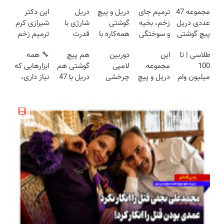
مجموعه 47
ترمیم جای
دریل و پیچ
دریل
این دکتر
عددی دریل
زخم، بخیه
گوشتی
شارژی با
شیرازی کرم
پیچ گوشتی
و سوختگی
همه‌کاره با
قدرت
ترمیم زخم
شارژی
فقط در 3
گیربکس
سوپرمن😉
ایرانی را
طلاسی | تا
این
دوربین
هم پیچ
🔧 همه
(تخفیف به
هفته!!😍
هوشمند ⚙️
(مجموعه47عددی
ساخت!!!
100
مجموعه
لامپی
گوشتی هم
ابزارهایی که
مدت
(نصف
با گارانتی
میلیون وام
دریل و پیچ
چرخشی
دریل با 47
نیاز داری،
محدود)
قیمت بازار
تعویض)
آنی خرید
گوشتی رو با
360 درجه
تیکه
توی یه کیف
🔥)
طلا💰 ثبت
گارانتی و
فقط امروز
کاربردی! تا
جمع شده!
نام کن!
نصف قیمت
حراج شد🔥
تخفیف داره
تخفیف به
بخر!😉
پرداخت
بخرش!🔥
مدت
درب منزل
محدود