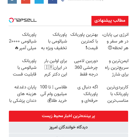
مطالب پیشنهادی
انرژی بی پایان،
بهترین پاوربانک
پاوربانک
پاوربانک
در هر سفر و
با کمترین
شیائومی با
شیائومی 2۰۰۰۰
هر لحظه😍
قیمت❗
تخفیف ویژه به
میلی آمپر🔥
پاوربانک
مدت محدود🔥
(تخفیف +
ایمن‌ترین و
دوربین لامپی
برای اولین بار
پاوربانک
شیائومی با
پرداخت درب
سریع‌ترین راه
چرخشی 360
در ایران🇮🇷
شیائومی با
تخفیف ویژه🔥
منزل)
برای شارژ
درجه فقط
این دکتر کرم
قابلیت فست
گوشی😍👌🏻
امروز حراج شد
ترمیم کننده 23
شارژ در زمان
کاربردی‌ترین
اگه دنبال ی
طلاسی | تا 100
پایان دغدغه
🔥 پرداخت
روزه ساخت!
های بی برقی⚡
پاوربانک با
پاوربانک
میلیون وام آنی
هزینه های
درب منزل
مناسب‌ترین
حرفه‌ای و
خرید طلا💰
دندان پزشکی با
قیمت❗
قیمت مناسبی
ثبت نام کن!
پک سفید
تخفیف رو از
کننده خانگی
پر بیننده‌ترین اخبار محیط زیست
دست نده👌🏻
دیدگاه خوانندگان امروز