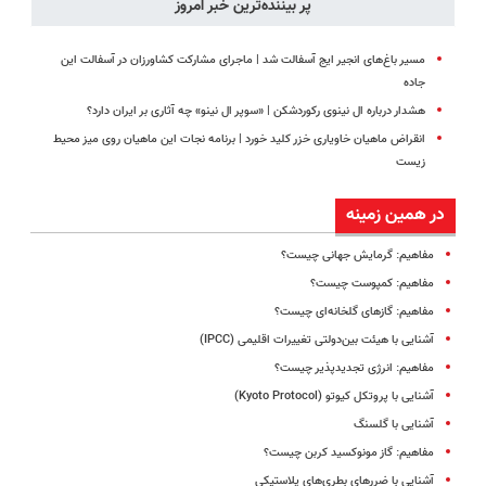
پر بیننده‌ترین خبر امروز
مسیر باغ‌های انجیر ایج آسفالت شد | ماجرای مشارکت کشاورزان در آسفالت این
جاده
هشدار درباره ال‌ نینوی رکوردشکن | «سوپر ال‌ نینو» چه آثاری بر ایران دارد؟
انقراض ماهیان خاویاری خزر کلید خورد | برنامه نجات این ماهیان روی میز محیط
زیست
در همین زمینه
مفاهیم: گرمایش جهانی چیست؟
مفاهیم: کمپوست چیست؟
مفاهیم: گازهای گلخانه‌ای چیست؟
آشنایی با هیئت بین‌دولتی تغییرات اقلیمی (IPCC)
مفاهیم: انرژی تجدیدپذیر چیست؟
آشنایی با پروتکل کیوتو (Kyoto Protocol)
آشنایی با گلسنگ
مفاهیم: گاز مونوکسید کربن چیست؟
آشنایی با ضررهای بطری‌های پلاستیکی