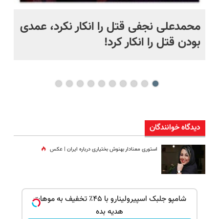
 به خاک
محمدعلی نجفی قتل را انکار نکرد، عمدی
عل
بودن قتل را انکار کرد!
آز
دیدگاه خوانندگان
استوری معنادار بهنوش بختیاری درباره ایران | عکس
ک جهت
شامپو جلبک اسپیرولینارو با ۴۵٪ تخفیف به موهات
هدیه بده