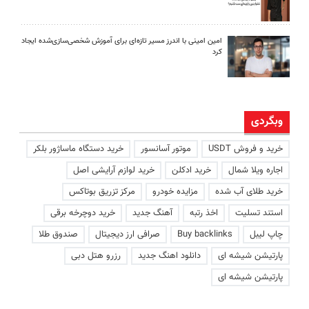
امین امینی با اندرز مسیر تازه‌ای برای آموزش شخصی‌سازی‌شده ایجاد
کرد
وبگردی
خرید و فروش USDT
موتور آسانسور
خرید دستگاه ماساژور بلکر
اجاره ویلا شمال
خرید ادکلن
خرید لوازم آرایشی اصل
خرید طلای آب شده
مزایده خودرو
مرکز تزریق بوتاکس
استند تسلیت
اخذ رتبه
آهنگ جدید
خرید دوچرخه برقی
چاپ لیبل
Buy backlinks
صرافی ارز دیجیتال
صندوق طلا
پارتیشن شیشه ای
دانلود اهنگ جدید
رزرو هتل دبی
پارتیشن شیشه ای