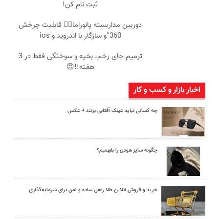
ثبت نام کن!
دوربین مداربسته پانوراما👈🏻 قابلیت چرخش
360°و سازگار با اندروید و ios
ترمیم جای زخم، بخیه و سوختگی فقط در 3
هفته!!😍
اخبار بازار و کسب و کار
چه کسانی نباید عینک آفتابی بزنند + عکس
چگونه سایز هودی را بفهمیم؟
خرید و فروش آنلاین طلا راهی ساده و امن برای سرمایه‌گذاری