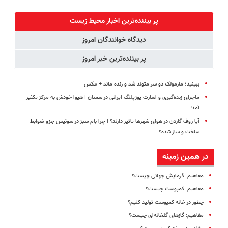
دندان40%تخفیف)
طبیعی! ویزیت
منزل
میلیاردر شد.
رایگان+پرداخت
(◂پرسش‌نامه)
آموزش رایگان
پر بیننده‌ترین اخبار محیط زیست
اقساطی😍
دیدگاه خوانندگان امروز
پر بیننده‌ترین خبر امروز
ببینید؛ مارمولک دو سر متولد شد و زنده ماند + عکس
ماجرای زنده‌گیری و اسارت یوزپلنگ ایرانی در سمنان | هیوا خودش به مرکز تکثیر
آمد!
آیا روف گاردن در هوای شهرها تاثیر دارند؟ | چرا بام سبز در سوئیس جزو ضوابط
ساخت‌ و ساز شده؟
در همین زمینه
مفاهیم: گرمایش جهانی چیست؟
مفاهیم: کمپوست چیست؟
چطور در خانه کمپوست تولید کنیم؟
مفاهیم: گازهای گلخانه‌ای چیست؟