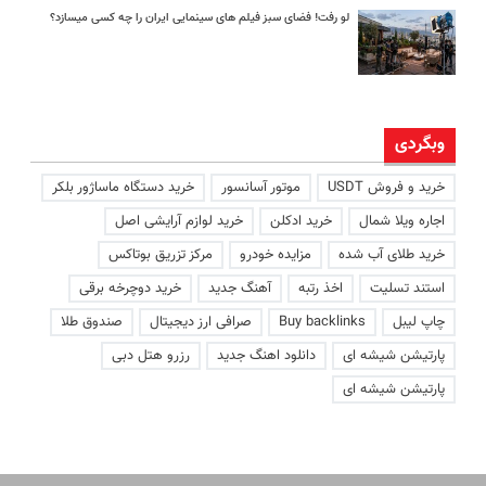
لو رفت! فضای سبز فیلم های سینمایی ایران را چه کسی میسازد؟
وبگردی
خرید و فروش USDT
موتور آسانسور
خرید دستگاه ماساژور بلکر
اجاره ویلا شمال
خرید ادکلن
خرید لوازم آرایشی اصل
خرید طلای آب شده
مزایده خودرو
مرکز تزریق بوتاکس
استند تسلیت
اخذ رتبه
آهنگ جدید
خرید دوچرخه برقی
چاپ لیبل
Buy backlinks
صرافی ارز دیجیتال
صندوق طلا
پارتیشن شیشه ای
دانلود اهنگ جدید
رزرو هتل دبی
پارتیشن شیشه ای