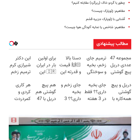
چطور با گردو خاک (ریز‌گرد) مقابله کنیم؟
مفاهیم: ژئوپارک چیست؟
آشنایی با ژئوپارک جزیره قشم
مفاهیم: شاخص یا نمایه آلودگی هوا چیست؟
مطالب پیشنهادی
مجموعه 47
ترمیم جای
دستا بالا
برای اولین
این دکتر
عددی دریل
زخم، بخیه
🙌🏻 قیمت
بار در ایران
شیرازی کرم
پیچ گوشتی
و سوختگی
و قدرته این
🇮🇷 این
ترمیم زخم
شارژی
فقط در 3
دریل کشته
دکتر کرم
ایرانی را
دریل و پیچ
جای بخیه
جای زخم و
هم پیچ
هر کاری
(تخفیف به
هفته!!😍
میده🔥
ترمیم کننده
ساخت!!!
گوشتی
داری؟؟ فقط
بخیه
گوشتی هم
کردی و
مدت
23 روزه
همه‌کاره با
در 3 هفته
داری؟؟ 3
دریل با 47
کمردردت
محدود)
ساخت!
گیربکس
ترمیمش
هفته‌ای
تیکه
درمان نشد؟
هوشمند ⚙️
کن!😍
محوش کن!
کاربردی! تا
پر کردن
(نصف
تخفیف داره
پرسشنامه و
قیمت بازار
بخرش!🔥
دریافت راه
🔥)
حل