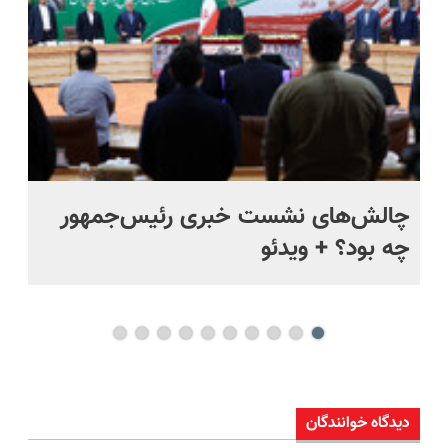
س
چالش‌های نشست خبری رئیس‌جمهور
«س
چه بود؟ + ویدئو
روز
دیدگاه خوانندگان