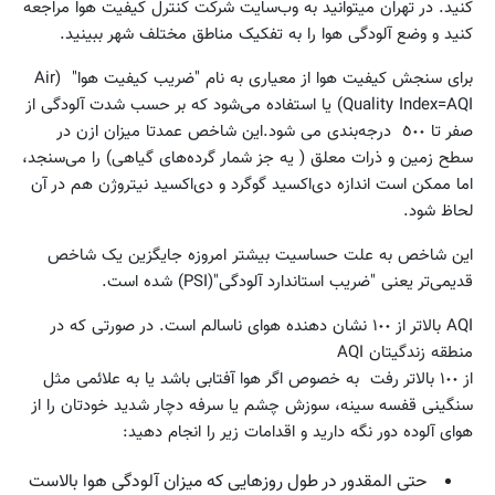
کنید. در تهران میتوانید به وب‌سایت شرکت کنترل کیفیت هوا مراجعه
کنید و وضع آلودگی هوا را به تفکیک مناطق مختلف شهر ببینید.
برای سنجش کیفیت هوا از معیاری به نام "ضریب کیفیت هوا" (Air
Quality Index=AQI) یا استفاده می‌شود که بر حسب شدت آلودگی از
صفر تا ٥٠٠ درجه‌بندی می شود.این شاخص عمدتا میزان ازن در
سطح زمین و ذرات معلق ( یه جز شمار گرده‌های گیاهی) را می‌سنجد،
اما ممکن است اندازه دی‌اکسید گوگرد و دی‌اکسید نیتروژن هم در آن
لحاظ شود.
این شاخص به علت حساسیت بیشتر امروزه جایگزین یک شاخص
قدیمی‌تر یعنی "ضریب استاندارد آلودگی"(PSI) شده است.
AQI بالاتر از ١٠٠ نشان دهنده هوای ناسالم است. در صورتی که در
منطقه زندگیتان AQI
از ١٠٠ بالاتر رفت به خصوص اگر هوا آفتابی باشد یا به علائمی مثل
سنگینی قفسه سینه، سوزش چشم یا سرفه دچار شدید خودتان را از
هوای آلوده دور نگه دارید و اقدامات زیر را انجام دهید:
حتی المقدور در طول روزهایی که میزان آلودگی هوا بالاست