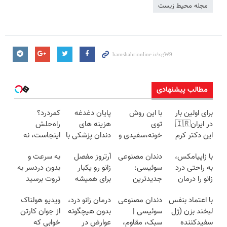
مجله محیط زیست
مطالب پیشنهادی
برای اولین بار
با این روش
پایان دغدغه
کمردرد؟
در ایران🇮🇷
توی
هزینه های
راه‌حلش
این دکتر کرم
خونه،سفیدی و
دندان پزشکی با
اینجاست، نه
ترمیم کننده 23
زیبایی دندوناتو
پک سفید
توی داروخونه
با زاپیامکس،
دندان مصنوعی
آرتروز مفصل
به سرعت و
روزه ساخت!
برگردون
کننده خانگی
به راحتی درد
سوئیسی:
زانو رو یکبار
بدون دردسر به
(40%off)
زانو را درمان
جدیدترین
برای همیشه
ثروت برسید
کنید!
فناوری اروپا،
درمان کن!
(دوره کاملا
با اعتماد بنفس
دندان مصنوعی
درمان زانو درد،
ویدیو هولناک
سبک و مقاوم |
◗پرسش‌نامه◖
رایگان
لبخند بزن (ژل
سوئیسی |
بدون هیچگونه
از جوان کارتن
پرداخت قسطی
پولسازی)
سفیدکننده
سبک، مقاوم،
عوارض در
خوابی که