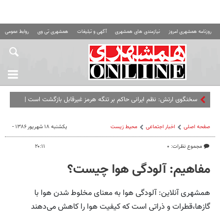
روزنامه همشهری امروز
نیازمندی های همشهری
آگهی و تبلیغات
همشهری تی وی
روابط عمومی ه
سخنگوی ارتش: نظم ایرانی حاکم بر تنگه هرمز غیرقابل بازگشت است |
آمریکا چاره‌ای جز پذیرش وضعیت موجود ندارد
صفحه اصلی
اخبار اجتماعی
محیط زیست
یکشنبه ۱۸ شهریور ۱۳۸۶ -
مجموع نظرات: ۰
۲۰:۱۱
مفاهیم: آلودگی هوا چیست؟
همشهری آنلاین: آلودگی هوا به معنای مخلوط شدن هوا با
گازها،قطرات و ذراتی است که کیفیت هوا را کاهش می‌دهند