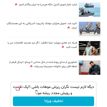
شاید ناچار شویم کنترل تنگه هرمز را به ایران واگذار کنیم
تایید شد: تحویل هزاران موشک پاتریوت آمریکایی به این همسایگان
ایران
فریاد تند هادی چوپان؛‌ شما دلقکید | اگر مرد هستید افتخارات من را
کسب کنید
تصاویری از مداح ربوده شده در حال مداحی + ویدئو | ارسال فیلم از
لحظه قتل برای خانواده‌ حمیدرضا رجب‌زاده
ک جهت
دیگه لازم نیست نگران ریزش موهات باشی !!پک تقویت
و رویش مجدد ریشه مو👇
تخفیف ویژه!