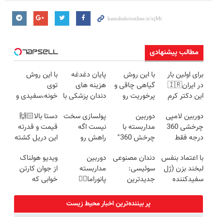
مطالب پیشنهادی
برای اولین بار
با این روش
پایان دغدغه
با این روش
در ایران🇮🇷
گیاهی چاقی و
هزینه های
توی
این دکتر کرم
پرخوریت رو
دندان پزشکی با
خونه،سفیدی و
ترمیم کننده 23
شکست بده
پک سفید
زیبایی دندوناتو
دوربین لامپی
دوربین
پولسازی سخت
دستا بالا🙌🏻
روزه ساخت!
کننده خانگی
برگردون
چرخشی 360
مداربسته با
نیست اگه
قیمت و قدرته
(40%off)
درجه فقط
چرخش 360°
راهش رو
این دریل کشته
امروز حراج شد
+ تخفیف
بدونی! " دوره
میده🔥
با اعتماد بنفس
دندان مصنوعی
دوربین
ویدیو هولناک
🔥 پرداخت
(ضمانت
رایگان "
لبخند بزن (ژل
سوئیسی:
مداربسته
از جوان کارتن
درب منزل
تعویض +
سفیدکننده
جدیدترین
پانوراما👈🏻
خوابی که
پرداخت درب
دندان40%تخفیف)
فناوری اروپا،
قابلیت چرخش
میلیاردر شد.
منزل)
سبک و مقاوم |
360°و سازگار با
آموزش رایگان
پر بیننده‌ترین اخبار محیط زیست
پرداخت قسطی
اندروید و ios