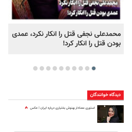
 به خاک
محمدعلی نجفی قتل را انکار نکرد، عمدی
عل
بودن قتل را انکار کرد!
آز
دیدگاه خوانندگان
استوری معنادار بهنوش بختیاری درباره ایران | عکس