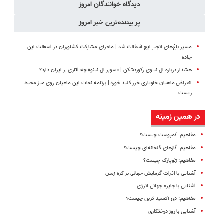
دیدگاه خوانندگان امروز
پر بیننده‌ترین خبر امروز
مسیر باغ‌های انجیر ایج آسفالت شد | ماجرای مشارکت کشاورزان در آسفالت این
جاده
هشدار درباره ال‌ نینوی رکوردشکن | «سوپر ال‌ نینو» چه آثاری بر ایران دارد؟
انقراض ماهیان خاویاری خزر کلید خورد | برنامه نجات این ماهیان روی میز محیط
زیست
در همین زمینه
مفاهیم: کمپوست چیست؟
مفاهیم: گازهای گلخانه‌ای چیست؟
مفاهیم: ژئوپارک چیست؟
آشنایی با اثرات گرمایش جهانی بر کره زمین
آشنایی با جایزه جهانی انرژی
مفاهیم: دی‌ اکسید کربن چیست؟
آشنایی با روز درختکاری