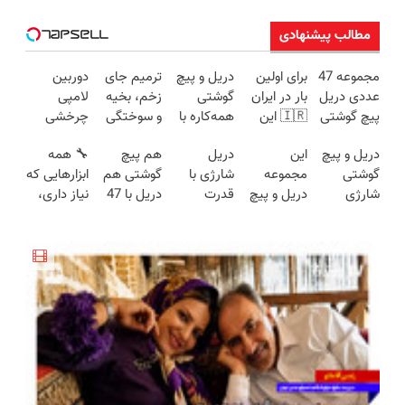
مطالب پیشنهادی
مجموعه 47
برای اولین
دریل و پیچ
ترمیم جای
دوربین
عددی دریل
بار در ایران
گوشتی
زخم، بخیه
لامپی
پیچ گوشتی
🇮🇷 این
همه‌کاره با
و سوختگی
چرخشی
شارژی
دکتر کرم
گیربکس
فقط در 3
360 درجه
دریل و پیچ
این
دریل
هم پیچ
🔧 همه
(تخفیف به
ترمیم کننده
هوشمند ⚙️
هفته!!😍
فقط امروز
گوشتی
مجموعه
شارژی با
گوشتی هم
ابزارهایی که
مدت
23 روزه
(نصف
حراج شد🔥
شارژی
دریل و پیچ
قدرت
دریل با 47
نیاز داری،
محدود)
ساخت!
قیمت بازار
پرداخت
فوق‌قدرت با
گوشتی رو با
سوپرمن😉
تیکه
توی یه کیف
🔥)
درب منزل
کنترل
گارانتی و
(مجموعه47عددی
کاربردی! تا
جمع شده!
سرعت ⚡
نصف قیمت
با گارانتی
تخفیف داره
تخفیف به
(همراه با
بخر!😉
تعویض)
بخرش!🔥
مدت
متعلقات)
محدود