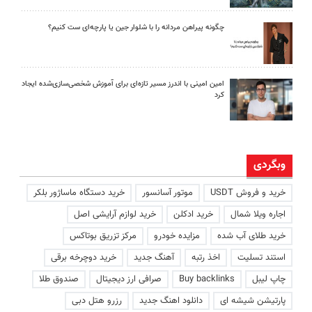
چگونه پیراهن مردانه را با شلوار جین یا پارچه‌ای ست کنیم؟
امین امینی با اندرز مسیر تازه‌ای برای آموزش شخصی‌سازی‌شده ایجاد
کرد
وبگردی
خرید و فروش USDT
موتور آسانسور
خرید دستگاه ماساژور بلکر
اجاره ویلا شمال
خرید ادکلن
خرید لوازم آرایشی اصل
خرید طلای آب شده
مزایده خودرو
مرکز تزریق بوتاکس
استند تسلیت
اخذ رتبه
آهنگ جدید
خرید دوچرخه برقی
چاپ لیبل
Buy backlinks
صرافی ارز دیجیتال
صندوق طلا
پارتیشن شیشه ای
دانلود اهنگ جدید
رزرو هتل دبی