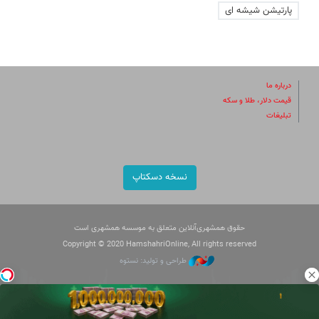
پارتیشن شیشه ای
درباره ما
قیمت دلار، طلا و سکه
تبلیغات
نسخه دسکتاپ
حقوق همشهری‌آنلاین متعلق به موسسه همشهری است
Copyright © 2020 HamshahriOnline, All rights reserved
طراحی و تولید: نستوه