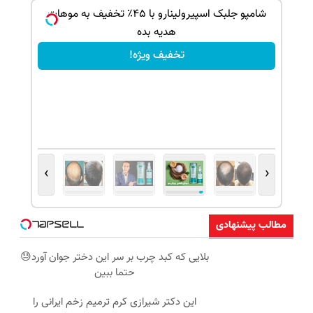
ک جهت
شامپو جلبک اسپیرولینارو با ۴۵٪ تخفیف به موهات
هدیه بده
تخفیف ویژه!
›
‹
مطالب پیشنهادی
بلایی که کبد چرب بر سر این دختر جوان آورد😓
حتما ببین
این دکتر شیرازی کرم ترمیم زخم ایرانی را