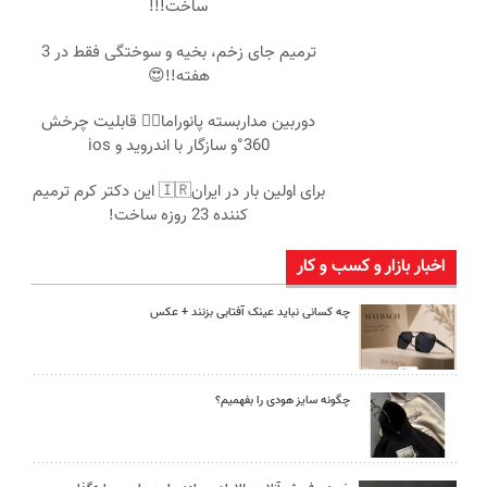
ساخت!!!
ترمیم جای زخم، بخیه و سوختگی فقط در 3
هفته!!😍
دوربین مداربسته پانوراما👈🏻 قابلیت چرخش
360°و سازگار با اندروید و ios
برای اولین بار در ایران🇮🇷 این دکتر کرم ترمیم
کننده 23 روزه ساخت!
اخبار بازار و کسب و کار
چه کسانی نباید عینک آفتابی بزنند + عکس
چگونه سایز هودی را بفهمیم؟