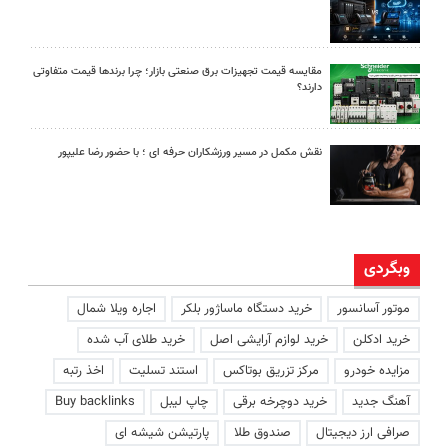
مقایسه قیمت تجهیزات برق صنعتی بازار؛ چرا برندها قیمت متفاوتی
دارند؟
نقش مکمل در مسیر ورزشکاران حرفه ای ؛ با حضور رضا علیپور
وبگردی
موتور آسانسور
خرید دستگاه ماساژور بلکر
اجاره ویلا شمال
خرید ادکلن
خرید لوازم آرایشی اصل
خرید طلای آب شده
مزایده خودرو
مرکز تزریق بوتاکس
استند تسلیت
اخذ رتبه
آهنگ جدید
خرید دوچرخه برقی
چاپ لیبل
Buy backlinks
صرافی ارز دیجیتال
صندوق طلا
پارتیشن شیشه ای