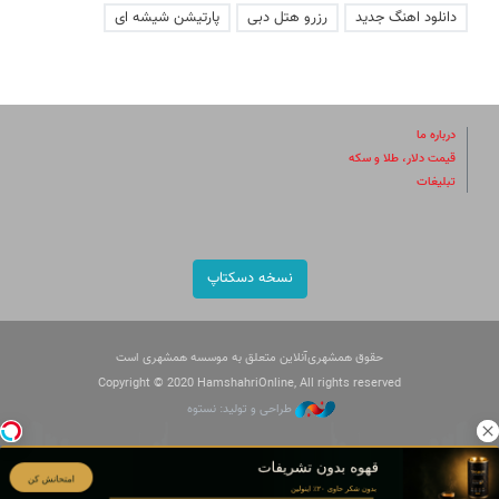
دانلود اهنگ جدید
رزرو هتل دبی
پارتیشن شیشه ای
درباره ما
قیمت دلار، طلا و سکه
تبلیغات
نسخه دسکتاپ
حقوق همشهری‌آنلاین متعلق به موسسه همشهری است
Copyright © 2020 HamshahriOnline, All rights reserved
طراحی و تولید: نستوه