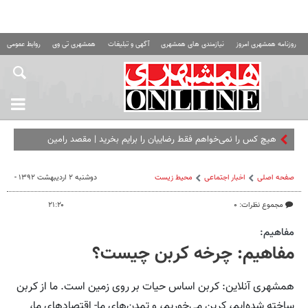
روزنامه همشهری امروز
نیازمندی های همشهری
آگهی و تبلیغات
همشهری تی وی
روابط عمومی ه
هیچ کس را نمی‌خواهم فقط رضاییان را برایم بخرید | مقصد رامین
مشخص شد؟
صفحه اصلی
اخبار اجتماعی
محیط زیست
دوشنبه ۲ اردیبهشت ۱۳۹۲ -
مجموع نظرات: ۰
۲۱:۲۰
مفاهیم:
مفاهیم: چرخه کربن چیست؟
همشهری آنلاین: کربن اساس حیات بر روی زمین است. ما از کربن
ساخته شده‌ایم، کرین می‌خوریم، و تمدن‌های ما- اقتصادهای ما،