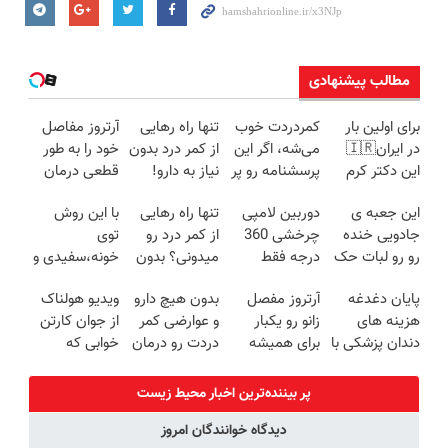
مطالب پیشنهادی
برای اولین بار
کمردردت خوب
تنها راه رهایی
آرتروز مفاصل
در ایران🇮🇷
می‌شه، اگر این
از کمر درد بدون
خود را به طور
این دکتر کرم
پرسشنامه رو پر
نیاز به دارو!
قطعی درمان
ترمیم کننده 23
کنی!!
(◂پرسش‌نامه)
کنید!
این جعبه ی
دوربین لامپی
تنها راه رهایی
با این روش
روزه ساخت!
◗پرسش‌نامه◖
جادویی خنده
چرخشی 360
از کمر درد رو
توی
رو رو لبات حک
درجه فقط
میدونی؟ بدون
خونه،سفیدی و
میکنه
امروز حراج شد
نیاز به دارو!
زیبایی دندوناتو
پایان دغدغه
آرتروز مفصل
بدون هیچ دارو
ویدیو هولناک
خرید40%تخفیف
🔥 پرداخت
(◂پرسش‌نامه)
برگردون
هزینه های
زانو رو یکبار
و عوارضی کمر
از جوان کارتن
درب منزل
(40%off)
دندان پزشکی با
برای همیشه
دردت رو درمان
خوابی که
پک سفید
درمان کن!
کن!
میلیاردر شد.
کننده خانگی
◗پرسش‌نامه◖
(پرسش‌نامه)
آموزش رایگان
پر بیننده‌ترین اخبار محیط زیست
دیدگاه خوانندگان امروز