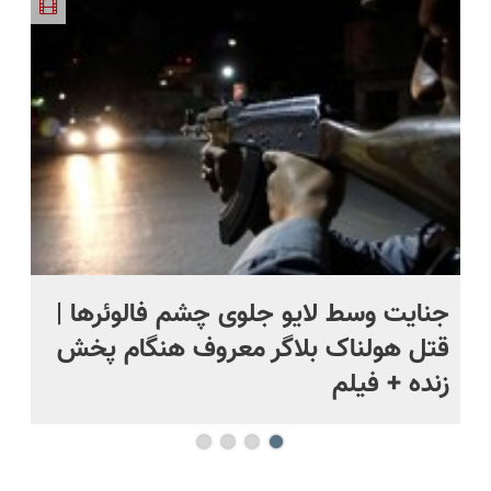
حراج شد🔥
درب منزل
تخفیف داره
پرسشنامه و
پرداخت
+ گارانتی
بخرش!🔥
دریافت راه
درب منزل
تعویض
حل
ج
جنایت وسط لایو جلوی چشم فالوئرها |
صح
قتل هولناک بلاگر معروف هنگام پخش
سب
زنده + فیلم