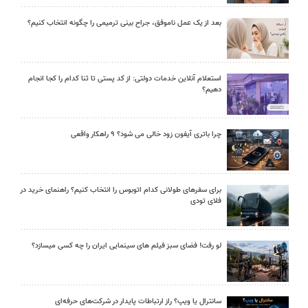
بعد از یک عمل ناموفق، جراح بینی ترمیمی را چگونه انتخاب کنیم؟
استعلام آنلاین خدمات دولتی: از کد پستی تا ثنا کدام را کجا انجام
دهیم؟
چرا باتری آیفون زود خالی می شود؟ ۹ راهکار واقعی
برای سفرهای طولانی کدام اتوبوس را انتخاب کنیم؟ راهنمای خرید در
فلای تودی
لو رفت! فضای سبز فیلم های سینمایی ایران را چه کسی میسازد؟
سانترال یا ویپ؟ راز ارتباطات پایدار در شرکت‌های حرفه‌ای