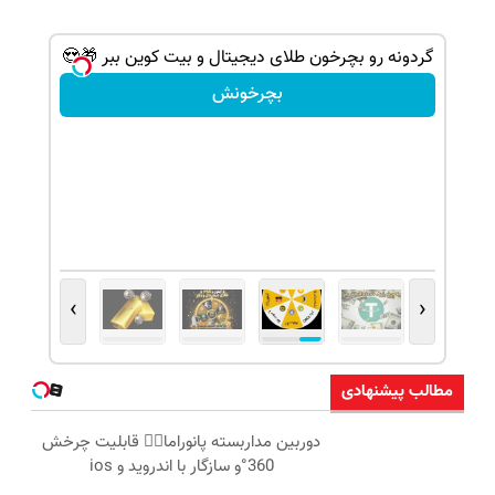
شانس بدون پوچ، از آیفون17تا PS5 و طلای
گردونه رو بچرخون طلای دیجیتال و بیت کوین ببر 🎁😍
بچرخونش
›
‹
مطالب پیشنهادی
دوربین مداربسته پانوراما👈🏻 قابلیت چرخش
360°و سازگار با اندروید و ios