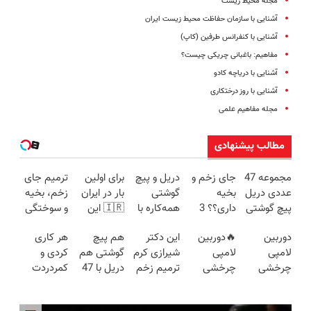
مجله محیط زیست
آشنایی با سازمان حفاظت محیط زیست ایران
آشنایی با کنفرانس طرفین (کاپ)
مفاهیم: باغبانی چریکی چیست؟
آشنایی با دریاچه کادو
آشنایی با روز درختکاری
مجله مفاهیم علمی
مطالب پیشنهادی
مجموعه 47
جای زخم و
دریل و پیچ
برای اولین
ترمیم جای
عددی دریل
بخیه
گوشتی
بار در ایران
زخم، بخیه
پیچ گوشتی
داری؟؟ 3
همه‌کاره با
🇮🇷 این
و سوختگی
شارژی
هفته‌ای
گیربکس
دکتر کرم
فقط در 3
دوربین
🔥دوربین
این دکتر
هم پیچ
هر کاری
(تخفیف به
محوش کن!
هوشمند ⚙️
ترمیم کننده
هفته!!😍
لامپی
لامپی
شیرازی کرم
گوشتی هم
کردی و
مدت
(نصف
23 روزه
چرخشی
چرخشی
ترمیم زخم
دریل با 47
کمردردت
محدود)
قیمت بازار
ساخت!
360 درجه
360 درجه
ایرانی را
تیکه
درمان نشد؟
🔥)
فقط امروز
🔥 پرداخت
ساخت!!!
کاربردی! تا
پر کردن