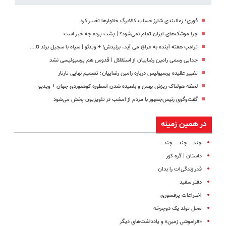
فوری؛ زمانبندی‌ شارژ حساب کالابرگ خانوارها تغییر کرد
چرا موشک‌های ایران تمام نمی‌شود؟ | پشت پرده چه خبر است
ترامپ هفته آینده به عراق می آید، بزنیدش! + ویدئو | سپاه با سجیل بزند تا....
جدایی رسمی رامین رضاییان از استقلال | قدوس هم پرسپولیسی نشد
تغییر عقیده پرسپولیس درباره رامین رضاییان؛ تصمیم نهایی تارتار
لحظه هولناک ریزش بهمن و بلعیده شدن اسطوره کوهنوردی جهان + ویدیو
گفت‌وگوی رئیس‌جمهور با مردم از امشب در تلویزیون پخش می‌شود
در همین زمینه
چند... چند... چند...
داستان | گره کور
قدر زندگی‌ات را بدان
دفتر سفید
اختراعات پرفسوری
محل تولد یک دوچرخه
«فراموشی زمین» و یادداشت‌های دیگر