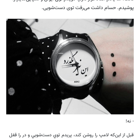
پوشیدم. حسام داشت می‌رفت توی دست‌شویی.
- نه!
قبل از اين‌که لامپ را روشن کند، پريدم توي دست‌شويي و در را قفل