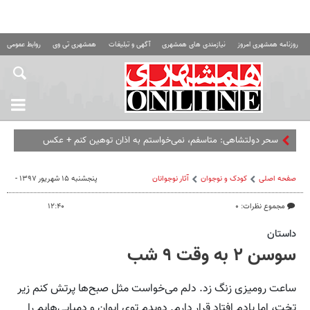
روزنامه همشهری امروز
نیازمندی های همشهری
آگهی و تبلیغات
همشهری تی وی
روابط عمومی ه
سحر دولتشاهی: متاسفم، نمی‌خواستم به اذان توهین کنم +‌ عکس
صفحه اصلی
کودک و نوجوان
آثار نوجوانان
پنجشنبه ۱۵ شهریور ۱۳۹۷ -
مجموع نظرات: ۰
۱۲:۴۰
داستان
سوسن ۲ به وقت ۹ شب
ساعت رومیزی زنگ زد. دلم می‌خواست مثل صبح‌ها پرتش کنم زیر
تخت، اما یادم افتاد قرار دارم. دویدم توی ایوان و دمپایی‌هایم را