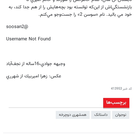
بازنشستگي‌اش از اين‌که توانسته بود بچه‌هايش را از هم جدا کند، به
خود مي باليد. نام «سوسن 2» را جست‌وجو مي‌کنم.
@soosan2
Username Not Found
وجيهه جوادي،16ساله از نجف‌آباد
عكس: زهرا اميربيك از شهرري
کد خبر
413953
برچسب‌ها
نوجوان
داستانک
همشهری دوچرخه