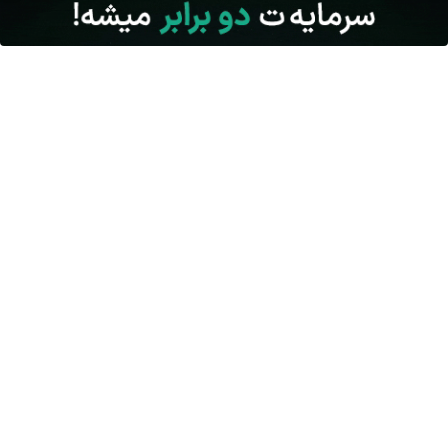
دهیم؟
چرا باتری آیفون زود خالی می شود؟ ۹ راهکار واقعی
برای سفرهای طولانی کدام اتوبوس را انتخاب کنیم؟ راهنمای خرید در
فلای تودی
لو رفت! فضای سبز فیلم های سینمایی ایران را چه کسی میسازد؟
سانترال یا ویپ؟ راز ارتباطات پایدار در شرکت‌های حرفه‌ای
مقایسه قیمت تجهیزات برق صنعتی بازار؛ چرا برندها قیمت متفاوتی
دارند؟