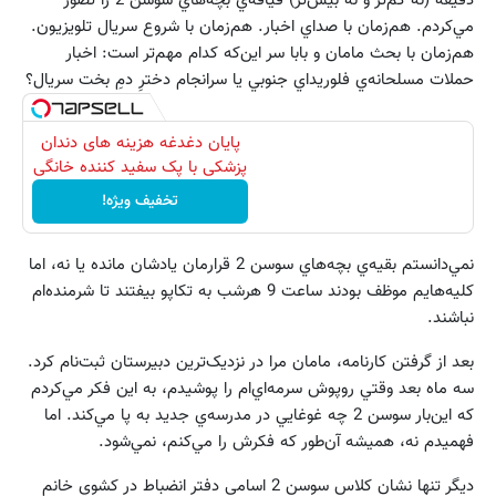
دقيقه (نه کم‌تر و نه بيش‌تر) قيافه‌ي بچه‌هاي سوسن 2 را تصور
مي‌کردم. هم‌زمان با صداي اخبار. هم‌زمان با شروع سريال‌ تلويزيون.
هم‌زمان با بحث مامان و بابا سر اين‌که کدام مهم‌تر است: اخبار
حملات مسلحانه‌ي فلوريداي جنوبي يا سرانجام دخترِ دمِ بخت سريال؟
پایان دغدغه هزینه های دندان
پزشکی با پک سفید کننده خانگی
تخفیف ویژه!
نمي‌دانستم بقيه‌ي بچه‌هاي سوسن 2 قرارمان يادشان مانده يا نه، اما
کليه‌هايم موظف بودند ساعت 9 هرشب به تکاپو بيفتند تا شرمنده‌ام
نباشند.
بعد از گرفتن کارنامه، مامان مرا در نزديک‌ترين دبيرستان ثبت‌نام کرد.
سه ماه بعد وقتي روپوش سرمه‌اي‌ام را پوشيدم، به اين فکر مي‌کردم
كه اين‌بار سوسن 2 چه غوغايي در مدرسه‌ي جديد به پا مي‌کند. اما
فهميدم نه، هميشه آن‌طور که فکرش را مي‌کنم، نمي‌شود.
ديگر تنها نشان کلاس سوسن 2 اسامي دفتر انضباط در کشوي خانم