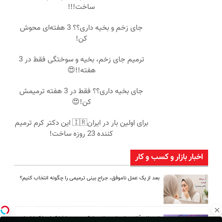
ساخت!!!
جای زخم و بخیه داری؟؟ 3 هفته‌ای محوش
کن!
ترمیم جای زخم، بخیه و سوختگی فقط در 3
هفته!!😍
جای بخیه داری؟؟ فقط در 3 هفته ترمیمش
کن!😍
برای اولین بار در ایران🇮🇷 این دکتر کرم ترمیم
کننده 23 روزه ساخت!
اخبار بازار و کسب و کار
بعد از یک عمل ناموفق، جراح بینی ترمیمی را چگونه انتخاب کنیم؟
استعلام آنلاین خدمات دولتی: از کد پستی تا ثنا کدام را کجا انجام