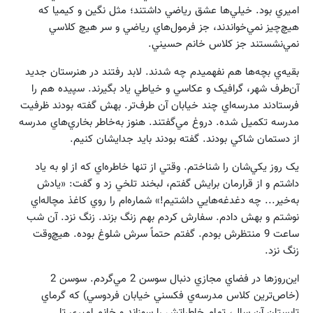
اميري بود. خيلي‌ها عشق رياضي داشتند؛ مثل نگين و کيميا که
هيچ‌چيز نمي‌خواندند، جز فرمول‌هاي رياضي و سر هيچ کلاسي
نمي‌نشستند جز کلاس خانم حسيني.
بقيه‌ي بچه‌ها هم نفهميدم چه شدند. لابد رفتند در هنرستان جديد
آن‌طرف شهر، گرافيک و عکاسي و خياطي ياد بگيرند. سپيده هم را
فرستادند مدرسه‌اي چند خيابان آن طرف‌تر. بهش گفته بودند ظرفيت
مدرسه تکميل شده. دروغ مي‌گفتند. هنوز به‌خاطر بخاري‌هاي مدرسه
از دستمان شاکي بودند. گفته بودند بايد جدايشان کنيم.
يک روز يکي‌شان را شناختم. وقتي از تنها خاطره‌اي که از او به ياد
داشتم و از قرارمان برايش گفتم، لبخند تلخي زد و گفت: «يادش
به‌خير... چه دغدغه‌هايي داشتيم!» شماره‌ام را روي کاغذ مچاله‌اي
نوشتم و بهش دادم. سفارش کردم بهم زنگ بزند. زنگ نزد. آن شب
ساعت 9 منتظرش بودم. گفتم حتماً سرش شلوغ بوده. هيچ‌وقت
زنگ نزد.
اين‌روزها در فضاي مجازي دنبال سوسن 2 مي‌گردم. سوسن 2
(خاص‌ترين کلاس مدرسه‌ي فکسني خيابان فردوسي) که گرماي
تابستان آن سال، تمام خاطراتش را سوزاند و خانم اميري تا