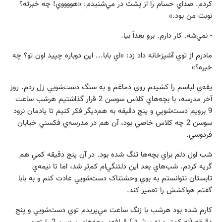
کردم. صداي حسام را از پشت در مي‌شنيدم: «هووووي! چه خبرته؟
نوبت من بود.»
- نمي‌شه. کار دارم. برو بعداً بيا.
مادرم از توي آشپزخانه داد زد: «اي بابا... اين دوباره چپيد اون تو؟ چه
خبره؟»
يقه‌ي لباسم را کشيدم روي دماغم و به سنگ دست‌شويي زل زدم. روز
آخر مدرسه، با بچه‌هاي کلاس سوسن 2 قرار گذاشتيم هرشب ساعت
9 برويم دست‌شويي و پنج دقيقه به هم‌ديگر فکر کنيم تا يادمان نرود
سوسن 2 چه کلاس خاصي بود، آن هم در مدرسه‌ي فکسني خيابان
فردوسي.
شب اول دلم براي بچه‌ها تنگ شده بود. در آن پنج دقيقه کمي هم
گريه کردم. شب‌هاي بعد اين دلتنگي‌ام كم‌تر شد، اما تا نيمه‌ي
‌تابستان نتوانستم به بوي وحشتناک دست‌شويي عادت کنم و به بابا
گفتم هواکشش را تعمير کند.
کارم شده بود هرشب با زنگ ساعت مي‌پريدم توي دست‌شويي و پنج