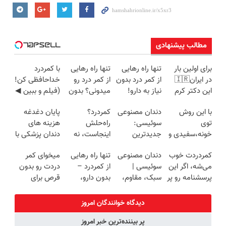
مطالب پیشنهادی
برای اولین بار
تنها راه رهایی
تنها راه رهایی
با کمردرد
در ایران🇮🇷
از کمر درد بدون
از کمر درد رو
خداحافظی کن!
این دکتر کرم
نیاز به دارو!
میدونی؟ بدون
(فیلم و ببین ◀
ترمیم کننده 23
(◂پرسش‌نامه)
نیاز به دارو!
پرسش‌نامه رو
با این روش
دندان مصنوعی
کمردرد؟
پایان دغدغه
روزه ساخت!
(◂پرسش‌نامه)
پرکن)
توی
سوئیسی:
راه‌حلش
هزینه های
خونه،سفیدی و
جدیدترین
اینجاست، نه
دندان پزشکی با
زیبایی دندوناتو
فناوری اروپا،
توی داروخونه
پک سفید
کمردردت خوب
دندان مصنوعی
تنها راه رهایی
میخوای کمر
برگردون
سبک و مقاوم |
کننده خانگی
می‌شه، اگر این
سوئیسی |
از کمردرد –
دردت رو بدون
(40%off)
پرداخت قسطی
پرسشنامه رو پر
سبک، مقاوم،
بدون دارو،
قرص برای
کنی!!
طبیعی! ویزیت
بدون جراحی!
همیشه خوب
رایگان+پرداخت
«فرم پر کن»
کنی؟
دیدگاه خوانندگان امروز
اقساطی😍
(◂پرسش‌نامه
پر بیننده‌ترین خبر امروز
رو پر کن)