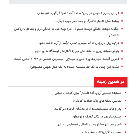
فرمان بسیج عمومی در یمن؛ صنعا آماده نبرد فراگیر با عربستان
برنامه شارژ اعتبار کالابرگ و چند خبر خوب دیگر...
چگونه دونات خانگی درست کنیم ؟ ؛ طرز تهیه دونات خانگی نرم و پف‌دار با روکش
شکلاتی
ترکیه برای دور زدن تنگه هرمز و کسب درآمد از آن، نقشه کشید
پایش شبانه روزی سامانه های تهویه قطارها و ایستگاه های مترو
آخرین قیمت خودروهای داخلی و مونتاژی؛‌ بیشترین کاهش در ۲۰۷ + جدول قیمت
پشت این چت‌بات یک نفر نشسته است؛ نه یک مدل هوش مصنوعی!
در همین زمینه
مسابقه اینترنی"روی قله افتخار" برای کودکان ایرانی
نمایش لحظه‌های پاک عبادت کودکان
پدر و مادر شهیدفهمیده از فرزندشان خاطره می‌گویند
چشم‌انداز بهار در تئاتر کودک و نوجوان
شیراز میزبان جشنواره بین‌المللی قصه‌گویی ایران
وضعیت نگران‌کننده مطبوعات