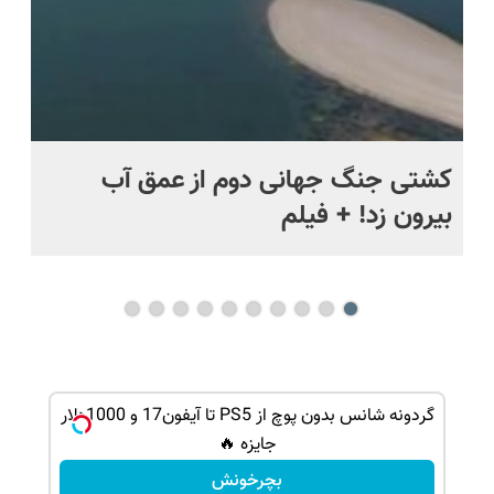
ماه +
کشتی‌ جنگ جهانی دوم از عمق آب
اف
بیرون زد! + فیلم
ما
ن پوچ | بچرخونش 1000 دلار تتر ببر!
گردونه شانس بدون پوچ از PS5 تا آیفون17 و 1000دلار
جایزه 🔥
بچرخونش