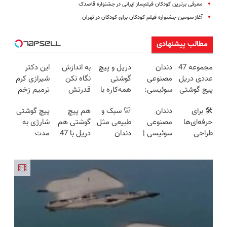
معرفی برترین کودکان فیلم‌ساز ایرانی در جشنواره قاصدک
آغاز سومین جشنواره فیلم کودکان برای کودکان در تهران
مطالب پیشنهادی
مجموعه 47
دندان
دریل و پیچ
به اندازش
این دکتر
عددی دریل
مصنوعی
گوشتی
نگاه نکن
شیرازی کرم
پیچ گوشتی
سوئیسی:
همه‌کاره با
قدرتش
ترمیم زخم
شارژی
جدیدترین
گیربکس
درحد هالکه
ایرانی را
🛠️ برای
دندان
🦷 سبک و
هم پیچ
پیچ گوشتی
(تخفیف به
فناوری
هوشمند ⚙️
😉 (پرداخت
ساخت!!!
حرفه‌ای‌ها
مصنوعی
طبیعی مثل
گوشتی هم
شارژی به
مدت
اروپا، سبک
(نصف
درب
طراحی
سوئیسی |
دندان
دریل با 47
مدت
محدود)
و مقاوم |
قیمت بازار
منزل+گارانتی
شده، برای
سبک،
خودت!
تیکه
محدود
پرداخت
🔥)
تعویض)
همه قابل
مقاوم،
نصب آسان
کاربردی! تا
تخفیف
قسطی
استفاده‌ست!
طبیعی!
و پرداخت
تخفیف داره
خورد !
ویزیت
اقساطی 💳
بخرش!🔥
همین الان
رایگان+پرداخت
📍 تهران
سفارش بده
اقساطی😍