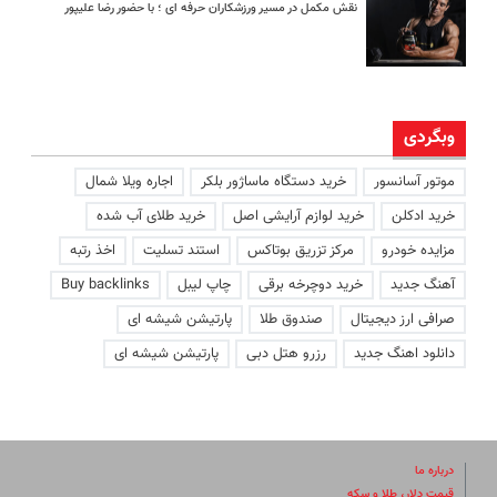
نقش مکمل در مسیر ورزشکاران حرفه ای ؛ با حضور رضا علیپور
وبگردی
موتور آسانسور
خرید دستگاه ماساژور بلکر
اجاره ویلا شمال
خرید ادکلن
خرید لوازم آرایشی اصل
خرید طلای آب شده
مزایده خودرو
مرکز تزریق بوتاکس
استند تسلیت
اخذ رتبه
آهنگ جدید
خرید دوچرخه برقی
چاپ لیبل
Buy backlinks
صرافی ارز دیجیتال
صندوق طلا
پارتیشن شیشه ای
دانلود اهنگ جدید
رزرو هتل دبی
پارتیشن شیشه ای
درباره ما
قیمت دلار، طلا و سکه