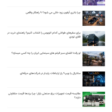
چرا باتری آیفون زود خالی می شود؟ ۹ راهکار واقعی
برای سفرهای طولانی کدام اتوبوس را انتخاب کنیم؟ راهنمای خرید در
فلای تودی
لو رفت! فضای سبز فیلم های سینمایی ایران را چه کسی میسازد؟
سانترال یا ویپ؟ راز ارتباطات پایدار در شرکت‌های حرفه‌ای
مقایسه قیمت تجهیزات برق صنعتی بازار؛ چرا برندها قیمت متفاوتی
دارند؟