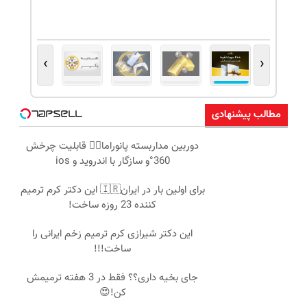
›
‹
مطالب پیشنهادی
دوربین مداربسته پانوراما👈🏻 قابلیت چرخش
360°و سازگار با اندروید و ios
برای اولین بار در ایران🇮🇷 این دکتر کرم ترمیم
کننده 23 روزه ساخت!
این دکتر شیرازی کرم ترمیم زخم ایرانی را
ساخت!!!
جای بخیه داری؟؟ فقط در 3 هفته ترمیمش
کن!😍