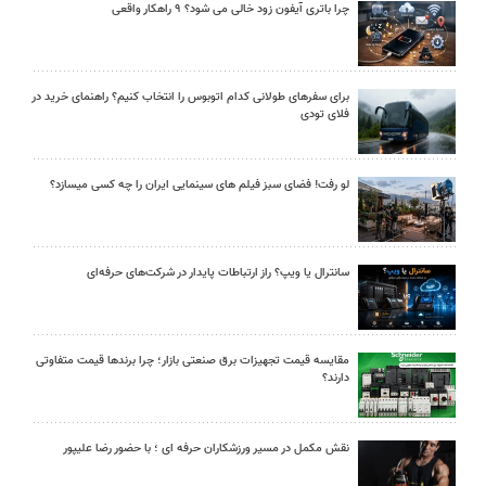
چرا باتری آیفون زود خالی می شود؟ ۹ راهکار واقعی
برای سفرهای طولانی کدام اتوبوس را انتخاب کنیم؟ راهنمای خرید در
فلای تودی
لو رفت! فضای سبز فیلم های سینمایی ایران را چه کسی میسازد؟
سانترال یا ویپ؟ راز ارتباطات پایدار در شرکت‌های حرفه‌ای
مقایسه قیمت تجهیزات برق صنعتی بازار؛ چرا برندها قیمت متفاوتی
دارند؟
نقش مکمل در مسیر ورزشکاران حرفه ای ؛ با حضور رضا علیپور