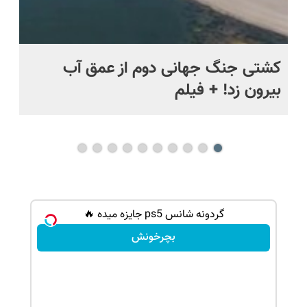
ماه +
کشتی‌ جنگ جهانی دوم از عمق آب
اف
بیرون زد! + فیلم
ما
گردونه شانس ps5 جایزه میده 🔥
بچرخونش