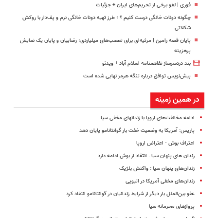
فوری | لغو برخی از تحریم‌های ایران + جزئیات
چگونه دونات خانگی درست کنیم ؟ ؛ طرز تهیه دونات خانگی نرم و پف‌دار با روکش
شکلاتی
پایان قصه رامین | مرثیه‌ای برای تعصب‌های میلیاردی؛ رضاییان و پایان یک نمایش
پرهزینه
بند دردسرساز تفاهمنامه اسلام آباد + ویدئو
پیش‌نویس توافق درباره تنگه هرمز نهایی شده است
در همین زمینه
ادامه مخالفت‌های اروپا با زندانهای مخفی سیا
پاریس: آمریکا به‌ وضعیت خفت بار گوانتانامو پایان‌ دهد
اعتراف بوش - اعتراض اروپا
زندان های پنهان سیا : انتقاد از بوش ادامه دارد
زندان‌های پنهان سیا : واکنش بلژیک
زندان‌های مخفی آمریکا در اتیوپی
عفو بین‌الملل‌ بار دیگر از شرایط زندانیان‌ در گوانتانامو انتقاد کرد
پروازهای محرمانه سیا