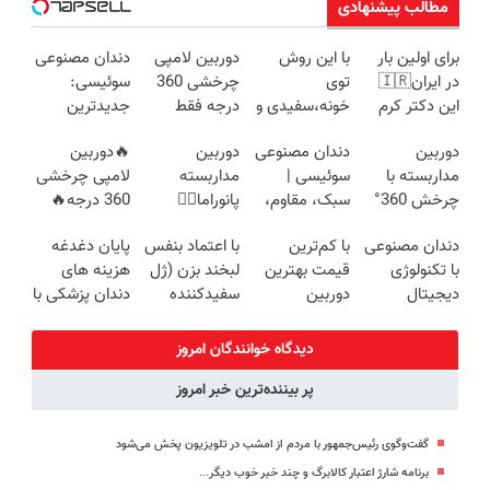
مطالب پیشنهادی
برای اولین بار
با این روش
دوربین لامپی
دندان مصنوعی
در ایران🇮🇷
توی
چرخشی 360
سوئیسی:
این دکتر کرم
خونه،سفیدی و
درجه فقط
جدیدترین
ترمیم کننده 23
زیبایی دندوناتو
امروز حراج شد
فناوری اروپا،
دوربین
دندان مصنوعی
دوربین
🔥دوربین
روزه ساخت!
برگردون
🔥 پرداخت
سبک و مقاوم |
مداربسته با
سوئیسی |
مداربسته
لامپی چرخشی
(40%off)
درب منزل
پرداخت قسطی
چرخش 360°
سبک، مقاوم،
پانوراما👈🏻
360 درجه🔥
+ تخفیف
طبیعی! ویزیت
قابلیت چرخش
پرداخت درب
دندان مصنوعی
با کم‌ترین
با اعتماد بنفس
پایان دغدغه
(ضمانت
رایگان+پرداخت
360°و سازگار با
منزل + گارانتی
با تکنولوژی
قیمت بهترین
لبخند بزن (ژل
هزینه های
تعویض +
اقساطی😍
اندروید و ios
تعویض
دیجیتال
دوربین
سفیدکننده
دندان پزشکی با
پرداخت درب
سوئیسی🇨🇭
مداربسته رو
دندان40%تخفیف)
پک سفید
منزل)
بخر❗❗❗
کننده خانگی
دیدگاه خوانندگان امروز
پر بیننده‌ترین خبر امروز
گفت‌وگوی رئیس‌جمهور با مردم از امشب در تلویزیون پخش می‌شود
برنامه شارژ اعتبار کالابرگ و چند خبر خوب دیگر...