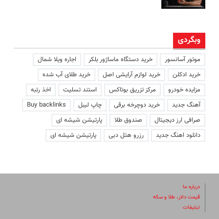
وبگردی
موتور آسانسور
خرید دستگاه ماساژور بلکر
اجاره ویلا شمال
خرید ادکلن
خرید لوازم آرایشی اصل
خرید طلای آب شده
مزایده خودرو
مرکز تزریق بوتاکس
استند تسلیت
اخذ رتبه
آهنگ جدید
خرید دوچرخه برقی
چاپ لیبل
Buy backlinks
صرافی ارز دیجیتال
صندوق طلا
پارتیشن شیشه ای
دانلود اهنگ جدید
رزرو هتل دبی
پارتیشن شیشه ای
درباره ما
قیمت دلار، طلا و سکه
تبلیغات