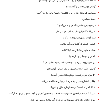
9 ماه حبس برای شهروند استرالیایی زندانی در گوانتانامو
آزادی چهار زندانی از گوانتانامو
رسوایی کورناتز: اعلام جرم دادستان علیه وزیر خارجه آلمان
حربه سیاسی
در سرویس مخفی آلمان چه می‌گذرد؟
آمریکا ۲۷ هزار زندانی مخفی در دنیا دارد
سیا گزارش شورای اروپا را رد کرد
افشای عملیات گشتاپوی آمریکایی
مرگ چهارمین زندانی در گوانتانامو
آلمان و میزبانی زندان سیا
پارلمان اروپا درباره زندان‌های مخفی سیا تحقیق می‌کند
گزارش اشترن از بدرفتاری با یک زندانی گوانتانامو
14 هزار نفر در شبکه جهانی زندان‌های آمریکا
ایتالیا اعضای سیا را به جرم آدم ربایی محاکمه می‌کند
انتقادکمیته ضدشکنجه سازمان ملل از آمریکا
وزیر کشور سابق آلمان مسئولیت مخالفت با تحویل کورناز از گوانتانامو را برعهده گرفت
اروپا انتقال اطلاعات شهروندان خود، به آمریکا را بررسی می کند