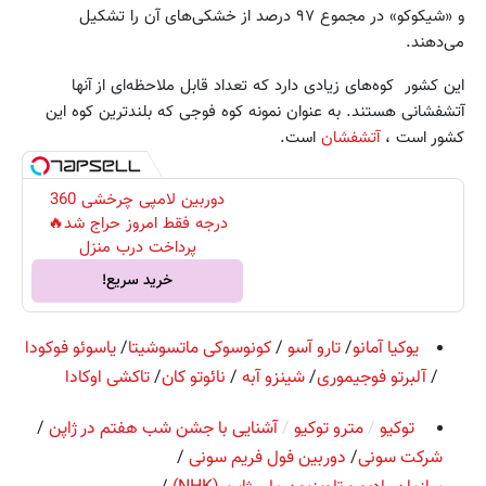
و «شیکوکو» در مجموع ۹۷ درصد از خشکی‌های آن را تشکیل
می‌دهند.
این کشور کوه‌های زیادی دارد که تعداد قابل ملاحظه‌ای از آنها
آتشفشانی هستند. به عنوان نمونه کوه فوجی که بلندترین کوه این
کشور است ،
آتشفشان
است.
دوربین لامپی چرخشی 360
درجه فقط امروز حراج شد🔥
پرداخت درب منزل
خرید سریع!
یوکیا آمانو
/
تارو آسو
/
کونوسوکی ماتسوشیتا
/
یاسوئو فوکودا
/
آلبرتو فوجیموری
/
شینزو آبه
/
نائوتو کان
/
تاکشی اوکادا
توکیو
/
مترو توکیو
/
آشنایی با جشن شب هفتم در ژاپن
/
شرکت سونی
/
دوربین فول فریم سونی
/