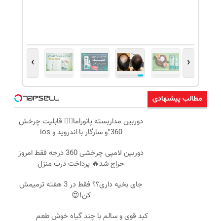
›
‹
مطالب پیشنهادی
دوربین مداربسته پانوراما👈🏻 قابلیت چرخش
360°و سازگار با اندروید و ios
دوربین لامپی چرخشی 360 درجه فقط امروز
حراج شد🔥 پرداخت درب منزل
جای بخیه داری؟؟ فقط در 3 هفته ترمیمش
کن!😍
کبد قوی و سالم با چند گیاه خوش طعم