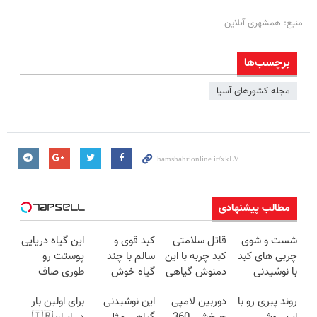
منبع: همشهری آنلاین
برچسب‌ها
مجله کشورهای آسیا
مطالب پیشنهادی
شست و شوی
قاتل سلامتی
کبد قوی و
این گیاه دریایی
چربی های کبد
کبد چربه با این
سالم با چند
پوستت رو
با نوشیدنی
دمنوش گیاهی
گیاه خوش
طوری صاف
گیاهی(55%تخفیف)
کبدتو بیمه کن
طعم
میکنه انگار
روند پیری رو با
دوربین لامپی
این نوشیدنی
برای اولین بار
20سال جوون