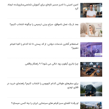
امین امینی با اندرز مسیر تازه‌ای برای آموزش شخصی‌سازی‌شده ایجاد
کرد
بعد از یک عمل ناموفق، جراح بینی ترمیمی را چگونه انتخاب کنیم؟
استعلام آنلاین خدمات دولتی: از کد پستی تا ثنا کدام را کجا انجام
دهیم؟
چرا باتری آیفون زود خالی می شود؟ ۹ راهکار واقعی
برای سفرهای طولانی کدام اتوبوس را انتخاب کنیم؟ راهنمای خرید در
فلای تودی
لو رفت! فضای سبز فیلم های سینمایی ایران را چه کسی میسازد؟