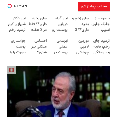
مطالب پیشنهادی
با جوانساز
جای زخم و
این گیاه
جای بخیه
این دکتر
جلبک جلوی
بخیه
دریایی
داری؟؟ فقط
شیرازی کرم
آسیب
داری؟؟ 3
پوستت رو
در 3 هفته
ترمیم زخم
آلودگی هوا
هفته‌ای
طوری صاف
ترمیمش
ایرانی را
ترمیم جای
دوربین
آبرسانی
احساس
جوانسازی
به پوستت
محوش کن!
میکنه
کن!😍
ساخت!!!
زخم، بخیه
لامپی
عمقی
میکنی پیر
پوست
رو بگیر❗
انگار20سال
و سوختگی
چرخشی
پوست در
شدی؟
صورت را با
(تخفیف تا
جوون شدی
فقط در 3
360 درجه
تابستان با
جوانی رو با
کرم
امشب)
🔥لینک
هفته!!😍
فقط امروز
کرم جوانساز
جوانساز
ضدچروک
خرید
حراج شد🔥
آلمانی!
جلبک
آلمانی
پرداخت
تجربه کن
تجربه کنید!
درب منزل