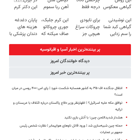
این روش
چرخشی 360
گیاهی مثل
در ایران🇮🇷
شدی🔥
گیاهی معکوس
درجه فقط
آهن ربا سموم
این دکتر کرم
کن
امروز حراج شد
کبدتان را نابود
ترمیم کننده 23
این نوشیدنی
برای نابودی
این کرم جلبک،
پایان دغدغه
🔥 پرداخت
می کند
روزه ساخت!
گیاهی کبد شما
چروکات سراغ
جوری چروکاتو
هزینه های
درب منزل
را سم زدایی
هیچی جز
صاف میکنه که
دندان پزشکی با
می کند (با
جوانساز جلبک
انگار بوتاکس
پک سفید
ضمانت
نرو(تخفیف40%)
کردی!(تخفیف
کننده خانگی
پر بیننده‌ترین اخبار آسیا و اقیانوسیه
مرجوعی)
ویژه)
دیدگاه خوانندگان امروز
پر بیننده‌ترین خبر امروز
انتقال جنگنده اف-۳۵ به کشور همسایه شکست خورد | پای اس‑۴۰۰ روسی در میان
است؟
توافق مکه علیه اسرائیل؟ | اظهارنظر وزیر دفاع پاکستان درباره ائتلاف با عربستان و
ترکیه
هشدار شدیداللحن چین؛ با آتش بازی نکنید
حمله چین شبیه‌سازی شد | ورود قاتل ناوهای هواپیمابر | نظارت شخص رئیس
جمهور بر عملیات