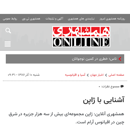
روزنامه همشهری امروز
نیازمندی های همشهری
آگهی و تبلیغات
همشهری تی وی
روابط عمومی ه
ناس؛ خطری در کمین نوجوانان
صفحه اصلی
اخبار جهان
آسیا و اقیانوسیه
شنبه ۱۰ آذر ۱۳۸۶ - ۰۹:۳۱
مجموع نظرات: ۰
آشنایی با ژاپن
همشهری آنلاین: ژاپن مجموعه‌ای بیش از سه هزار جزیره در شرق
چین در اقیانوس آرام است.