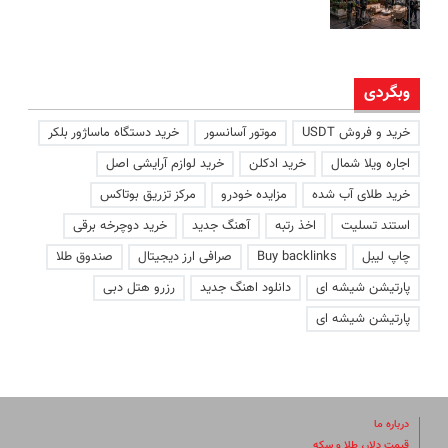
وبگردی
خرید و فروش USDT
موتور آسانسور
خرید دستگاه ماساژور بلکر
اجاره ویلا شمال
خرید ادکلن
خرید لوازم آرایشی اصل
خرید طلای آب شده
مزایده خودرو
مرکز تزریق بوتاکس
استند تسلیت
اخذ رتبه
آهنگ جدید
خرید دوچرخه برقی
چاپ لیبل
Buy backlinks
صرافی ارز دیجیتال
صندوق طلا
پارتیشن شیشه ای
دانلود اهنگ جدید
رزرو هتل دبی
پارتیشن شیشه ای
درباره ما
قیمت دلار، طلا و سکه