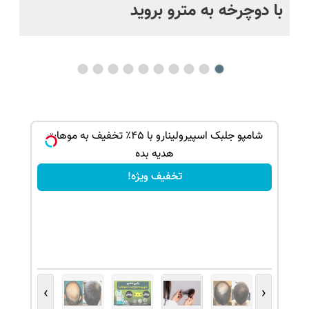
با دوچرخه به مترو بروید
بو
و خوش
شامپو جلبک اسپیرولینارو با ۴۵٪ تخفیف به موهات
هدیه بده
تخفیف ویژه!
›
‹