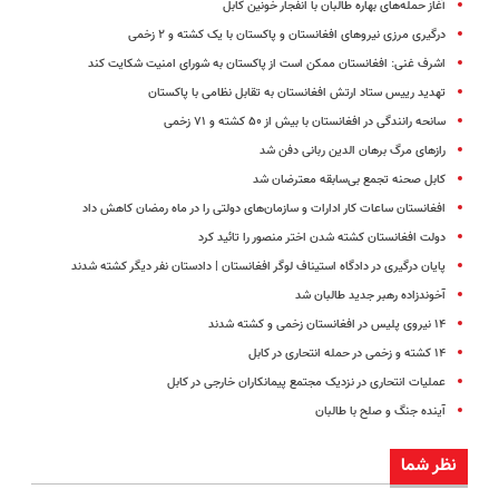
آغاز حمله‌های بهاره طالبان با انفجار خونین کابل
درگیری مرزی نیروهای افغانستان و پاکستان با یک کشته و ۲ زخمی
اشرف غنی: افغانستان ممکن است از پاکستان به شورای امنیت شکایت ‌کند
تهدید رییس ستاد ارتش افغانستان به تقابل نظامی با پاکستان
سانحه رانندگی در افغانستان با بیش از ۵۰ کشته و ۷۱ زخمی
رازهای مرگ برهان الدین ربانی دفن شد
کابل صحنه تجمع بی‌سابقه معترضان شد
افغانستان ساعات کار ادارات و سازمان‌های دولتی را در ماه رمضان کاهش داد
دولت افغانستان کشته شدن اختر منصور را تائید کرد
پایان درگیری در دادگاه استیناف لوگر افغانستان | دادستان نفر دیگر کشته شدند
آخوندزاده رهبر جدید طالبان شد
۱۴ نیروی پلیس در افغانستان زخمی و کشته شدند
۱۴ کشته و زخمی در حمله انتحاری در کابل
عملیات انتحاری در نزدیک مجتمع پیمانکاران خارجی در کابل
آینده جنگ و صلح با طالبان
نظر شما