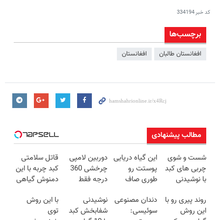
کد خبر
334194
برچسب‌ها
افغانستان طالبان
افغانستان
مطالب پیشنهادی
شست و شوی
این گیاه دریایی
دوربین لامپی
قاتل سلامتی
چربی های کبد
پوستت رو
چرخشی 360
کبد چربه با این
با نوشیدنی
طوری صاف
درجه فقط
دمنوش گیاهی
گیاهی(55%تخفیف)
میکنه انگار
امروز حراج شد
کبدتو بیمه کن
روند پیری رو با
دندان مصنوعی
نوشیدنی
با این روش
20سال جوون
🔥 پرداخت
این روش
سوئیسی:
شفابخش کبد
توی
شدی🔥
درب منزل