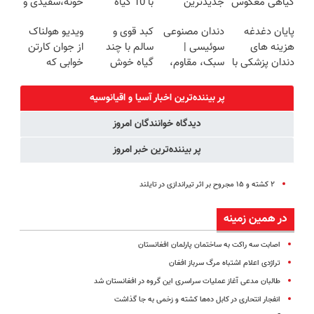
گیاهی معکوس
جدیدترین
با 10 گیاه
خونه،سفیدی و
کن
فناوری اروپا،
موثر(تخفیف تا
زیبایی دندوناتو
پایان دغدغه
دندان مصنوعی
کبد قوی و
ویدیو هولناک
سبک و مقاوم |
امشب)
برگردون
هزینه های
سوئیسی |
سالم با چند
از جوان کارتن
پرداخت قسطی
(40%off)
دندان پزشکی با
سبک، مقاوم،
گیاه خوش
خوابی که
پک سفید
طبیعی! ویزیت
طعم
میلیاردر شد.
کننده خانگی
رایگان+پرداخت
آموزش رایگان
پر بیننده‌ترین اخبار آسیا و اقیانوسیه
اقساطی😍
دیدگاه خوانندگان امروز
پر بیننده‌ترین خبر امروز
۲ کشته و ۱۵ مجروح بر اثر تیراندازی در تایلند
در همین زمینه
اصابت سه راکت به ساختمان پارلمان افغانستان
تراژدی اعلام اشتباه مرگ سرباز افغان
طالبان مدعی آغاز عملیات سراسری این گروه در افغانستان شد
انفجار انتحاری در کابل ده‌ها کشته و زخمی به جا گذاشت