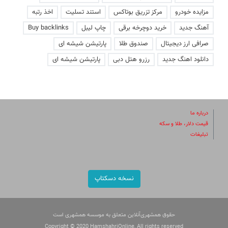
مزایده خودرو
مرکز تزریق بوتاکس
استند تسلیت
اخذ رتبه
آهنگ جدید
خرید دوچرخه برقی
چاپ لیبل
Buy backlinks
صرافی ارز دیجیتال
صندوق طلا
پارتیشن شیشه ای
دانلود اهنگ جدید
رزرو هتل دبی
پارتیشن شیشه ای
درباره ما
قیمت دلار، طلا و سکه
تبلیغات
نسخه دسکتاپ
حقوق همشهری‌آنلاین متعلق به موسسه همشهری است
Copyright © 2020 HamshahriOnline, All rights reserved