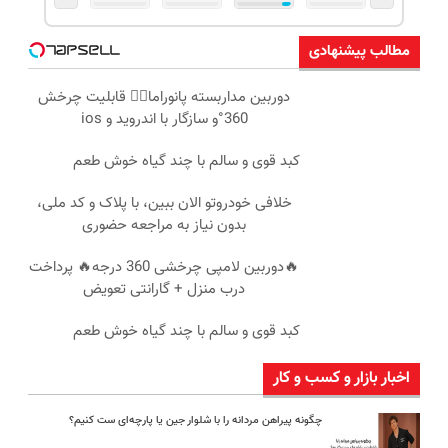
مطالب پیشنهادی
دوربین مداربسته پانوراما👈🏻 قابلیت چرخش
360°و سازگار با اندروید و ios
کبد قوی و سالم با چند گیاه خوش طعم
خلافی خودروتو الان ببین، با پلاک و کد ملی،
بدون نیاز به مراجعه حضوری
🔥دوربین لامپی چرخشی 360 درجه🔥 پرداخت
درب منزل + گارانتی تعویض
کبد قوی و سالم با چند گیاه خوش طعم
اخبار بازار و کسب و کار
چگونه پیراهن مردانه را با شلوار جین یا پارچه‌ای ست کنیم؟