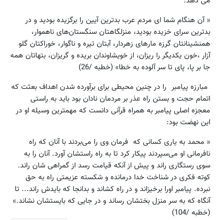
می دهد:
« آن هنگام شما ای مردم عرب بدترین آیین را برگزیده بودید و در
بدترین سرای خزیده بودید، منزلگاهتان سنگستان‌های ناهموار،
همنشینانتان گرزه مارهای زهردار، آبتان تیره و ناگوار، خوراکتان گلو
آزار ،خون یکدیگر را ریزان، از خویشاوندان بریده و گریزان، بتهاتان همه
جا بر پا، پای تا سر آلوده به خطا» (خطبه /26)
مبارزه پیامبر را در چنین محیطی برای برآورده شدن اهداف بعثت که
اتمام حجت و بستن راه عذر بر مردمان نادان بود باید به راستی
معجزه اصلی پیامبر به همراه قرآنی دانست که مهمترین وسیله او در
این نهضت بود:
« محمد به یاری کسانی که فرمان وی را می‌بردند با آنان که راه
نا‌فرمانی او می‌سپردند پیکار کرد تا به راه راستشان آورد. آنان را به
سوی رستگاری راند و پیش از آنکه قیامت رسد از گمراهی شان راند.
کوته فکری در شناخت خدا درمانده و شکسته عزیمتی راه به حق
نبرده. پیامبر اورا برخیزاند و در راه کشاند و بدانجا که بایدش راند... تا
آنگاه که به سر منزل بختشان رساند و در جایی که بایستشان نشاند.»
(خطبه /104)