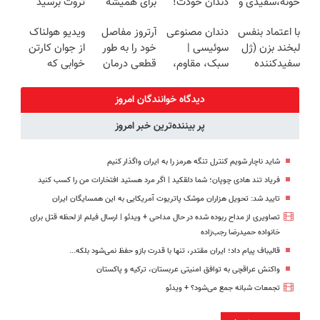
خونه،سفیدی و
دندان خودت!
برای همیشه
ثروت برسید
زیبایی دندوناتو
نصب آسان و
درمان کن!
(دوره کاملا
با اعتماد بنفس
دندان مصنوعی
آرتروز مفاصل
ویدیو هولناک
برگردون
پرداخت
◗پرسش‌نامه◖
رایگان
لبخند بزن (ژل
سوئیسی |
خود را به طور
از جوان کارتن
(40%off)
اقساطی 💳 📍
پولسازی)
سفیدکننده
سبک، مقاوم،
قطعی درمان
خوابی که
تهران
دندان40%تخفیف)
طبیعی! ویزیت
کنید!
میلیاردر شد.
رایگان+پرداخت
◗پرسش‌نامه◖
آموزش رایگان
دیدگاه خوانندگان امروز
اقساطی😍
پر بیننده‌ترین خبر امروز
شاید ناچار شویم کنترل تنگه هرمز را به ایران واگذار کنیم
فریاد تند هادی چوپان؛‌ شما دلقکید | اگر مرد هستید افتخارات من را کسب کنید
تایید شد: تحویل هزاران موشک پاتریوت آمریکایی به این همسایگان ایران
تصاویری از مداح ربوده شده در حال مداحی + ویدئو | ارسال فیلم از لحظه قتل برای
خانواده‌ حمیدرضا رجب‌زاده
قالیباف پیام داد؛ ایران مقتدر، تنها با قدرت بازو حفظ نمی‌شود بلکه...
واکنش عراقچی به توافق امنیتی عربستان، ترکیه و پاکستان
تجمعات شبانه جمع می‌شود؟ + ویدئو