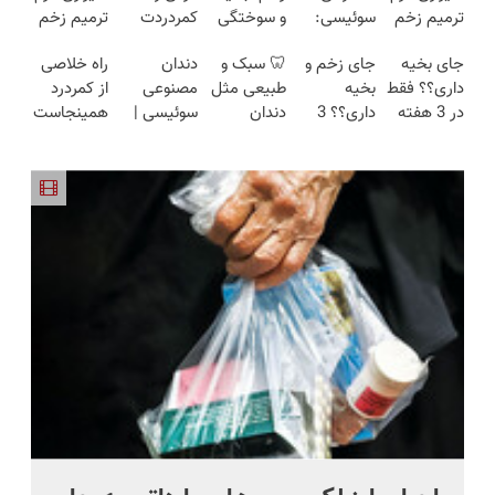
ترمیم زخم
سوئیسی:
و سوختگی
کمردردت
ترمیم زخم
ایرانی را
جدیدترین
فقط در 3
درمان نشد؟
ایرانی را
جای بخیه
جای زخم و
🦷 سبک و
دندان
‌راه خلاصی
ساخت!!!
فناوری
هفته!!😍
پر کردن
ساخت!!!
داری؟؟ فقط
بخیه
طبیعی مثل
مصنوعی
از کمردرد
اروپا، سبک
پرسشنامه و
در 3 هفته
داری؟؟ 3
دندان
سوئیسی |
همینجاست
و مقاوم |
دریافت راه
ترمیمش
هفته‌ای
خودت!
سبک،
◀ فقط
پرداخت
حل
کن!😍
محوش کن!
نصب آسان
مقاوم،
کافیه فرم
قسطی
و پرداخت
طبیعی!
رو پر کنی!
اقساطی 💳
ویزیت
📍 تهران
رایگان+پرداخت
اقساطی😍