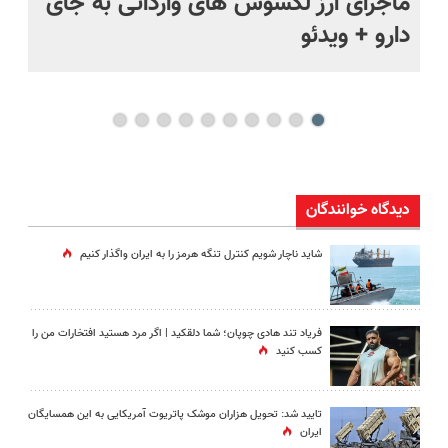
ماجرای ارز لکسوس های وارداتی به جای
ما
دارو + ویدئو
فی
دیدگاه خوانندگان
شاید ناچار شویم کنترل تنگه هرمز را به ایران واگذار کنیم
فریاد تند هادی چوپان؛‌ شما دلقکید | اگر مرد هستید افتخارات من را
کسب کنید
تایید شد: تحویل هزاران موشک پاتریوت آمریکایی به این همسایگان
ایران