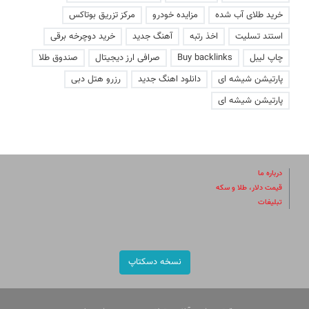
خرید طلای آب شده
مزایده خودرو
مرکز تزریق بوتاکس
استند تسلیت
اخذ رتبه
آهنگ جدید
خرید دوچرخه برقی
چاپ لیبل
Buy backlinks
صرافی ارز دیجیتال
صندوق طلا
پارتیشن شیشه ای
دانلود اهنگ جدید
رزرو هتل دبی
پارتیشن شیشه ای
درباره ما
قیمت دلار، طلا و سکه
تبلیغات
نسخه دسکتاپ