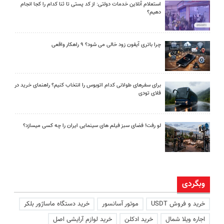
استعلام آنلاین خدمات دولتی: از کد پستی تا ثنا کدام را کجا انجام
دهیم؟
چرا باتری آیفون زود خالی می شود؟ ۹ راهکار واقعی
برای سفرهای طولانی کدام اتوبوس را انتخاب کنیم؟ راهنمای خرید در
فلای تودی
لو رفت! فضای سبز فیلم های سینمایی ایران را چه کسی میسازد؟
وبگردی
خرید و فروش USDT
موتور آسانسور
خرید دستگاه ماساژور بلکر
اجاره ویلا شمال
خرید ادکلن
خرید لوازم آرایشی اصل