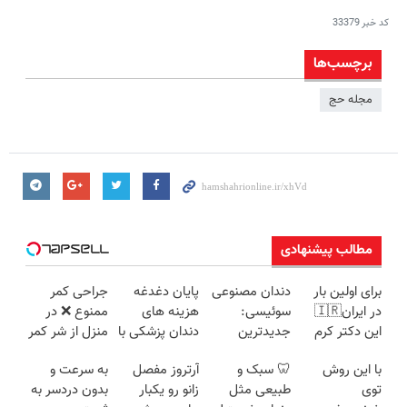
کد خبر
33379
برچسب‌ها
مجله حج
مطالب پیشنهادی
برای اولین بار
دندان مصنوعی
پایان دغدغه
جراحی کمر
در ایران🇮🇷
سوئیسی:
هزینه های
ممنوع ❌ در
این دکتر کرم
جدیدترین
دندان پزشکی با
منزل از شر کمر
ترمیم کننده 23
فناوری اروپا،
پک سفید
درد خلاص
با این روش
🦷 سبک و
آرتروز مفصل
به سرعت و
روزه ساخت!
سبک و مقاوم |
کننده خانگی
شوید◂پرسش‌نامه
توی
طبیعی مثل
زانو رو یکبار
بدون دردسر به
پرداخت قسطی