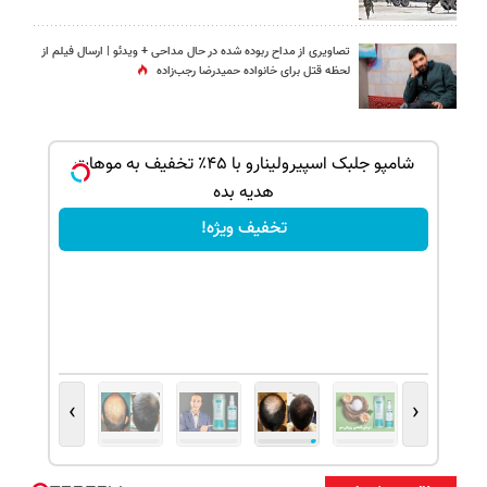
تصاویری از مداح ربوده شده در حال مداحی + ویدئو | ارسال فیلم از
لحظه قتل برای خانواده‌ حمیدرضا رجب‌زاده
ک جهت
شامپو جلبک اسپیرولینارو با ۴۵٪ تخفیف به موهات
هدیه بده
تخفیف ویژه!
›
‹