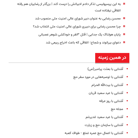
به این پرسپولیسی تذکر دادم ادبیاتش را درست کند | بزرگتر از رضاییان هم رفته
اتفاقی نیفتاده است
محسن رضایی به عنوان دبیر شورای عالی امنیت ملی منصوب شد
چرا محسن رضایی برای دبیری شورای عالی امنیت ملی انتخاب شد؟
پایان هولناک یک جدایی | قتل ۳نفر و خودکشی شوهر عصبانی
دعوای بیرانوند و شجاع؛ اتفاقی که باعث اخراج ربیعی شد
در همین زمینه
آشنایی با بعثت پیامبر(ص)
آشنایی با توصیه‌هایی در مورد سفر حج
آشنایی با بیت‌الله ‌الحرام
آشنایی با عید سعید قربان
آشنایی با روز عرفه
مجله حج
آشنایی با عید سعید غدیرخم
آشنایی با سازمان حج و زیارت
آشنایی با اعمال حج عمره تمتع - طواف کعبه