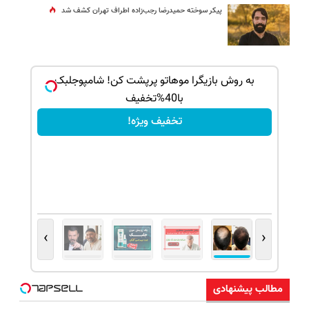
پیکر سوخته حمیدرضا رجب‌زاده اطراف تهران کشف شد
بک!
به روش بازیگرا موهاتو پرپشت کن! شامپوجلبک
با40%تخفیف
تخفیف ویژه!
›
‹
مطالب پیشنهادی