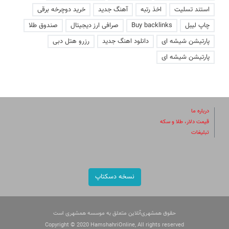
استند تسلیت
اخذ رتبه
آهنگ جدید
خرید دوچرخه برقی
چاپ لیبل
Buy backlinks
صرافی ارز دیجیتال
صندوق طلا
پارتیشن شیشه ای
دانلود اهنگ جدید
رزرو هتل دبی
پارتیشن شیشه ای
درباره ما
قیمت دلار، طلا و سکه
تبلیغات
نسخه دسکتاپ
حقوق همشهری‌آنلاین متعلق به موسسه همشهری است
Copyright © 2020 HamshahriOnline, All rights reserved