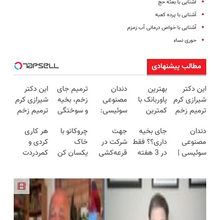
آشنایی با بعثه حج
آشنایی با پرده کعبه
آشنایی با خواص درمانی آب زمزم
حوری نساء
مطالب پیشنهادی
این دکتر
بهترین
دندان
ترمیم جای
این دکتر
شیرازی کرم
پاوربانک با
مصنوعی
زخم، بخیه
شیرازی کرم
ترمیم زخم
کمترین
سوئیسی:
و سوختگی
ترمیم زخم
ایرانی را
قیمت❗
جدیدترین
فقط در 3
ایرانی را
دندان
جای بخیه
جهت
چروکاتو با
هر کاری
ساخت!!!
فناوری
هفته!!😍
ساخت!!!
مصنوعی
داری؟؟ فقط
شرکت در
خاک
کردی و
اروپا، سبک
سوئیسی |
در 3 هفته
قرعه‌کشی
یکسان کن
کمردردت
و مقاوم |
سبک،
ترمیمش
۷ میلیون
(روش
درمان نشد؟
پرداخت
مقاوم،
کن!😍
تومانی وارد
خانگی+آسان+به
پر کردن
قسطی
طبیعی!
شوید
صرفه)
پرسشنامه و
ویزیت
دریافت راه
رایگان+پرداخت
حل
اقساطی😍