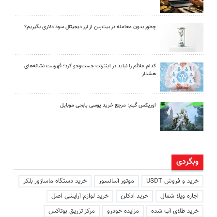
چطور بدون معامله در بیت‌پین از ارز دیجیتال سود دلاری بگیریم؟
کدام علائم را نباید در اینترنت جست‌وجو کرد؛ فهرست نشانه‌های
هشدار
اوریکس گیم؛ مرجع خرید یوسی پابجی موبایل
وبگردی
خرید و فروش USDT
موتور آسانسور
خرید دستگاه ماساژور بلکر
اجاره ویلا شمال
خرید ادکلن
خرید لوازم آرایشی اصل
خرید طلای آب شده
مزایده خودرو
مرکز تزریق بوتاکس