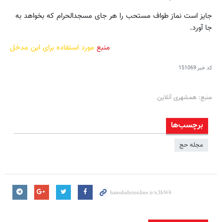
جایز است نماز طواف مستحب را هر جاى مسجدالحرام که بخواهد به
جا آورد.
منبع
مورد استفاده برای این مدخل
کد خبر
151069
منبع: همشهری آنلاین
برچسب‌ها
مجله حج