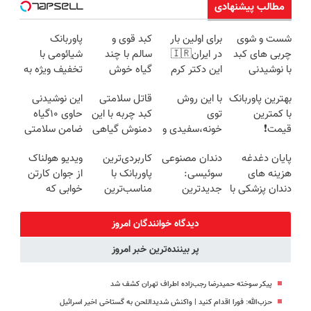
مطالب پیشنهادی
شست و شوی
برای اولین بار
کبد قوی و
پاوربانک
چربی های کبد
در ایران🇮🇷
سالم با چند
شیائومی با
با نوشیدنی
این دکتر کرم
گیاه خوش
تخفیف ویژه به
گیاهی(55%تخفیف)
ترمیم کننده 23
طعم
مدت محدود🔥
بهترین پاوربانک
با این روش
قاتل سلامتی
این نوشیدنی
روزه ساخت!
با کمترین
توی
کبد چربه با این
حاوی ۱۰گیاه
قیمت❗
خونه،سفیدی و
دمنوش گیاهی
ضامن سلامتی
زیبایی دندوناتو
کبدتو بیمه کن
کبدته! لینک
پایان دغدغه
دندان مصنوعی
کاربردی‌ترین
ویدیو هولناک
برگردون
خرید با تخفیف
هزینه های
سوئیسی:
پاوربانک با
از جوان کارتن
(40%off)
دندان پزشکی با
جدیدترین
مناسب‌ترین
خوابی که
پک سفید
فناوری اروپا،
قیمت❗
میلیاردر شد.
کننده خانگی
سبک و مقاوم |
آموزش رایگان
دیدگاه خوانندگان امروز
پرداخت قسطی
پر بیننده‌ترین خبر امروز
پیکر سوخته حمیدرضا رجب‌زاده اطراف تهران کشف شد
حزب‌الله: فورا اقدام کنید | واکنش شدیداللحن به گستاخی اخیر اسرائیل