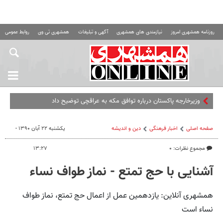
روزنامه همشهری امروز
نیازمندی های همشهری
آگهی و تبلیغات
همشهری تی وی
روابط عمومی ه
صفحه اصلی
اخبار فرهنگی
دین و اندیشه
یکشنبه ۲۲ آبان ۱۳۹۰ -
مجموع نظرات: ۰
۱۳:۲۷
آشنایی با حج تمتع - نماز طواف نساء
همشهری آنلاین: یازدهمین عمل از اعمال حج تمتع، نماز طواف
نساء است