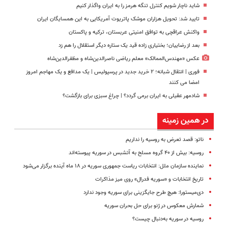
شاید ناچار شویم کنترل تنگه هرمز را به ایران واگذار کنیم
تایید شد: تحویل هزاران موشک پاتریوت آمریکایی به این همسایگان ایران
واکنش عراقچی به توافق امنیتی عربستان، ترکیه و پاکستان
بعد از رضاییان؛ بختیاری زاده قید یک ستاره دیگر استقلال را هم زد
عکس «مهندس‌الممالک» معلم ریاضی ناصرالدین‌شاه و مظفرالدین‌شاه
فوری | انتقال شبانه؛ ۲ خرید جدید در پرسپولیس | یک مدافع و یک مهاجم امروز
امضا می کنند
شادمهر عقیلی به ایران برمی گردد؟ | چراغ سبزی برای بازگشت؟
در همین زمینه
ناتو: قصد تعرض به روسیه را نداریم
روسیه: بیش از ۴۰ گروه مسلح به آتش‎بس در سوریه پیوسته‌اند
نماینده سازمان ملل: انتخابات ریاست جمهوری سوریه در ۱۸ ماه آینده برگزار می‌شود
تاریخ انتخابات و «سوریه فدرال» روی میز مذاکرات
دی‌میستورا: هیچ طرح جایگزینی برای سوریه وجود ندارد
شمارش معکوس در ژنو برای حل بحران سوریه
روسیه در سوریه به‌دنبال چیست؟