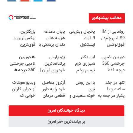
مطالب پیشنهادی
رونمایی از IM
یخچال ویترینی
پایان دغدغه
بزرگترین،
LS9، پرچم‌دار
9 فوت
هزینه های
لوکس‌ترین و
فوق‌لوکس
ایستکول
دندان پزشکی با
قوی‌ترین
EREV وارد بازار
(جدید)
پک سفید
شاسی بلند
دوربین لامپی
این دکتر
پژو پارس
🔥دوربین
ایران شد
کننده خانگی
EREV در در
چرخشی 360
شیرازی کرم
پرتقاضاترین
لامپی چرخشی
ایران رونمایی
درجه فقط
ترمیم زخم
خودروی ایران |
360 درجه🔥
شد
امروز حراج شد
ایرانی را
برای فروشش
پرداخت درب
تنها در چند
با این روش
آرتروز مفاصل
ویدیو هولناک
🔥 پرداخت
ساخت!!!
فرصت رو از
منزل + گارانتی
ساعت و با
توی
خود را به طور
از جوان کارتن
درب منزل
دست نده!
تعویض
یکبار مراجعه به
خونه،سفیدی و
قطعی درمان
خوابی که
خودرو45
زیبایی دندوناتو
کنید!
میلیاردر شد.
برگردون
◗پرسش‌نامه◖
آموزش رایگان
دیدگاه خوانندگان امروز
(40%off)
پر بیننده‌ترین خبر امروز