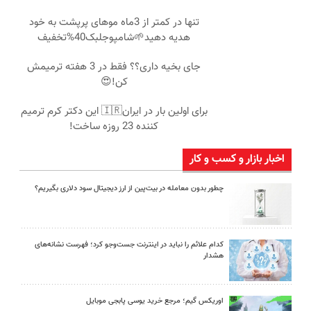
تنها در کمتر از 3ماه موهای پرپشت به خود
هدیه دهید🌱شامپوجلبک40%تخفیف
جای بخیه داری؟؟ فقط در 3 هفته ترمیمش
کن!😍
برای اولین بار در ایران🇮🇷 این دکتر کرم ترمیم
کننده 23 روزه ساخت!
اخبار بازار و کسب و کار
چطور بدون معامله در بیت‌پین از ارز دیجیتال سود دلاری بگیریم؟
کدام علائم را نباید در اینترنت جست‌وجو کرد؛ فهرست نشانه‌های
هشدار
اوریکس گیم؛ مرجع خرید یوسی پابجی موبایل