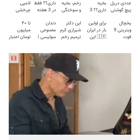
عددی دریل
بخیه
زخم، بخیه
داری؟؟ فقط
لامپی
پیچ گوشتی
داری؟؟ 3
و سوختگی
در 3 هفته
چرخشی
شارژی
هفته‌ای
فقط در 3
ترمیمش
360 درجه
یخچال
برای اولین
این دکتر
دندان
تا ۴۰
(تخفیف به
محوش کن!
هفته!!😍
کن!😍
فقط امروز
ویترینی 9
بار در ایران
شیرازی کرم
مصنوعی
میلیون
مدت
حراج شد🔥
فوت
🇮🇷 این
ترمیم زخم
سوئیسی |
تومان اعتبار
محدود)
پرداخت
ایستکول
دکتر کرم
ایرانی را
سبک،
خرید
درب منزل
(جدید)
ترمیم کننده
ساخت!!!
مقاوم،
قسطی
23 روزه
طبیعی!
دریافت کن
ساخت!
ویزیت
رایگان+پرداخت
اقساطی😍