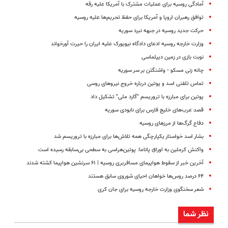
آمادگی روسیه برای عملیات مشترک با آمریکا علیه رقه
توافق رهبران اروپا و آمریکا برای حفظ تحریم‌ها علیه روسیه
حرکت جدید روسیه در جبهه نبرد سوریه
وزارت خارجه روسیه ادعای دادگاه نیویورک علیه ایران را حیرت آورخواند
نوبت بازی در زمین دیپلماسی
چانه زنی مسکو - واشنگتن بر سر سوریه
تماس تلفنی اسد و پوتین درباره خروج نیروهای روسی
پوتین برای مبارزه با تروریسم "گارد ملی" تشکیل داد
قصد عرب‌های خلیج فارس برای نابودی سوریه
‌دفاع گر‌گ‌ها از مرز‌های روسیه
بشار اسد خواستار یکپارچگی همه تلاش‌ها برای مبارزه با تروریسم شد
واکنش کرملین به اوراق پاناما: پوتین‌هراسی به سطحی بی‌سابقه رسیده است
آخرین خبر از سقوط هواپیمای مسافربری روسیه | ۶۱ سرنشین هواپیما کشته شدند
۶۴ درصد روس‌ها خواهان احیای شوروی سابق هستند
شعر سخنگوی وزارت خارجه روسیه برای جان کری
نظر شما