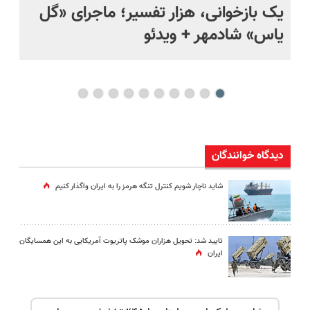
یک بازخوانی، هزار تفسیر؛ ماجرای «گل
ما
یاس» شادمهر + ویدئو
چی
دیدگاه خوانندگان
شاید ناچار شویم کنترل تنگه هرمز را به ایران واگذار کنیم
تایید شد: تحویل هزاران موشک پاتریوت آمریکایی به این همسایگان
ایران