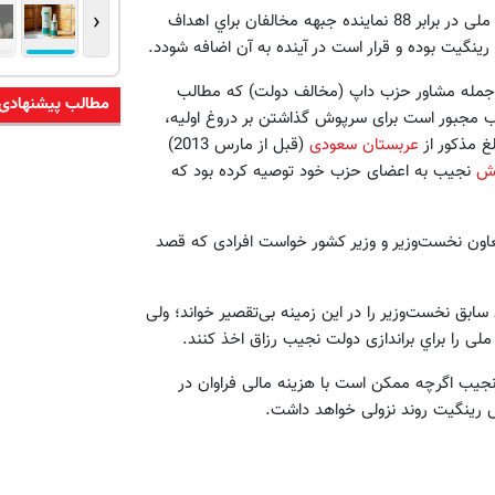
‹
نجیب همچنین مبلغ پنج میلیون رینگیت در اختیار نمایندگان جبهه ملی در برابر 88 نماینده جبهه مخالفان براي اهداف
 رینگیت بوده و قرار است در آینده به آن اضافه شودد.
 جمله مشاور حزب داپ (مخالف دولت) كه مطالب
مطالب پیشنهادی
ب مجبور است برای سرپوش گذاشتن بر دروغ اولیه،
غ مذکور از
عربستان سعودی
(قبل از مارس 2013)
عش
نجيب به اعضای حزب خود توصیه کرده بود که
اون نخست‌وزیر و وزیر کشور خواست افرادی که قصد
بق نخست‌وزیر را در این زمینه بی‌تقصیر خواند؛ ولی
: نجیب اگرچه ممکن است با هزینه مالی فراوان در
ش رینگیت روند نزولی خواهد داشت.