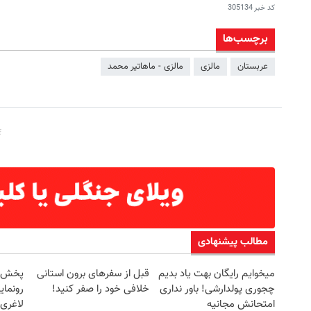
کد خبر
305134
برچسب‌ها
عربستان
مالزی
مالزی - ماهاتیر محمد
مطالب پیشنهادی
میخوایم رایگان بهت یاد بدیم
قبل از سفرهای برون استانی
چجوری پولدارشی! باور نداری
خلافی خود را صفر کنید!
رونمای
امتحانش مجانیه
لاغری