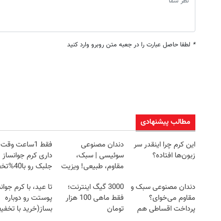
*
لطفا حاصل عبارت را در جعبه متن روبرو وارد کنید
مطالب پیشنهادی
این کرم چرا اینقدر سر
دندان مصنوعی
فقط 1ساعت وقت
زبون‌ها افتاده؟
سوئیسی | سبک،
داری کرم جوانساز
مقاوم، طبیعی! ویزیت
جلبک رو با
رایگان+پرداخت
بخری!
دندان مصنوعی سبک و
3000 گیگ اینترنت؛
تا عید، با کرم جوان
اقساطی😍
مقاوم می‌خوای؟
فقط ماهی 100 هزار
پوستت رو دوباره
پرداخت اقساطی هم
تومان
بساز(خرید با تخفی
داریم!😍 | 📍تهران
ویژه)