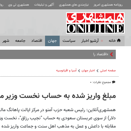
روزنامه همشهری امروز
نیازمندی های همشهری
آگهی و تبلیغات
همشهری تی وی
رو
خانه
آرشیو اخبار
سياست
جهان
اقتصاد
جامعه
شهر
«اقتصاد را فدای انتقام نکنید»
صفحه اصلی
اخبار جهان
آسیا و اقیانوسیه
مجموع نظرات: ۰
مبلغ واریز شده به حساب نخست وزیر م
دلار) از سوی عربستان سعودی به حساب "نجیب رزاق"، نخست وزیر 
مقابله با داعش و عمل به مذهب اهل سنت و جماعت واریز شده 