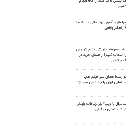
کد پستی تا ثنا کدام را کجا انجام
دهیم؟
چرا باتری آیفون زود خالی می شود؟
۹ راهکار واقعی
برای سفرهای طولانی کدام اتوبوس
را انتخاب کنیم؟ راهنمای خرید در
فلای تودی
لو رفت! فضای سبز فیلم های
سینمایی ایران را چه کسی میسازد؟
سانترال یا ویپ؟ راز ارتباطات پایدار
در شرکت‌های حرفه‌ای