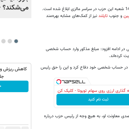
معروف هنگام پخش زنده +
می‌شکند؟ +
این موضوع پیش از این توسط نخست‌وزیر و رئیس حزب آمنو به 146 شعبه این حزب در سراسر مالزی ابلاغ شده است.
فیلم
پین
و جنوب
تایلند
نیز از کمک‌های مشابه بهره‌مند
ی در ادامه افزود: مبلغ مذکور وارد حساب شخصی
 کرده‌اند.
فوق در حساب شخصی خود دفاع کرد و این را حق رئیس
نی!شامپو
راهی ساده ی جلوگیری از ریزش مو!شامپو
کاهش ریزش و اف
جلبک.سفارش با45%تخفیف فقط تا امشب
جل
خرید محصول
خ
 گذاری ارزی روی سهام تویوتا - کلیک کن
ثبت نام کنید
صدی معاونت او، به هیچ وجه از رئیس حزب درباره