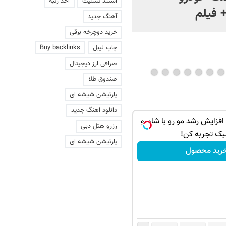
استند تسلیت
اخذ رتبه
 فیلم
آهنگ جدید
خرید دوچرخه برقی
چاپ لیبل
Buy backlinks
صرافی ارز دیجیتال
صندوق طلا
پارتیشن شیشه ای
دانلود اهنگ جدید
زایش رشد مو رو با شامپو
رزرو هتل دبی
بک تجربه کن!
پارتیشن شیشه ای
رید محصول