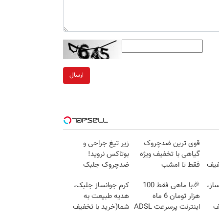
ارسال
قوی ترین ضدچروک
زیر تیغ جراحی و
گیاهی با تخفیف ویژه
بوتاکس نروید!
40%تخفیف
فقط تا امشب
ضدچروک جلبک
با40%تخفیف
ساز،
🎉با ماهی فقط 100
کرم جوانساز جلبک،
هزار تومان 6 ماه
هدیه طبیعت به
ف
اینترنت پرسرعت ADSL
شما(خرید با تخفیف
بگیر!!
ویژه)