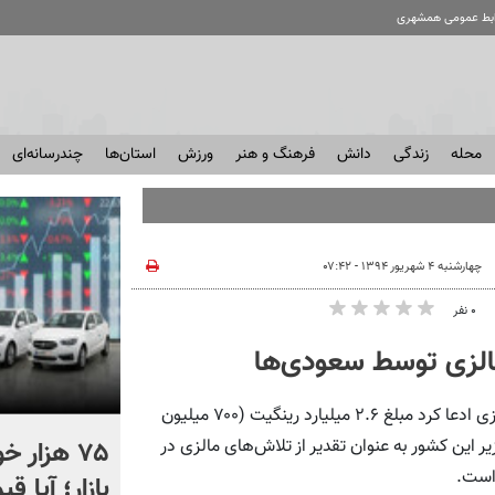
ابط عمومی همشهری
محله
زندگی
دانش
فرهنگ و هنر
ورزش
استان‌ها
چندرسانه‌ای
چهارشنبه ۴ شهریور ۱۳۹۴ - ۰۷:۴۲
۰ نفر
الزی توسط سعودی‌ها
همشهری‌آنلاین: رئیس شعبه حزب آمنو در مرکز ایالت پاهانگ مالزی ادعا کرد مبلغ ۲.۶ میلیارد رینگیت (۷۰۰ میلیون
جنایت وسط لایو جلوی چشم
۷۵ هزار 
این کشور به عنوان تقدیر از تلاش‌های مالزی در
است.
فالوئرها | قتل هولناک بلاگر
بازار؛ آیا 