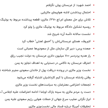
احمد شهید: از عربستان پولی نگرفتم
احتمال پیداشدن لاشه هواپیمای مالزیایی
تلاش برای حل معمای ام.اچ ۳۷۰/ مالزی: قطعه پیداشده مربوط به بوئینگ ۷۷۷ است
روسیه تشکیل دادگاه مربوط به بوئینگ مالزی را وتو کرد
نشست سالانه «آسه آن» شروع شد
لاوروف، همتای عربستانی‌اش را "احمق لعنتی" خطاب کرد
صعده پرس: دبیر کل سازمان ملل از سعودی‌ها عصبانی است
راز هدیه پردردسر ۷۰۰ میلیون دلاری عربستان به دولت نجیب رزاق
اعتراف عربستان به ناکامی در دستیابی به اهداف تجاوز به یمن
نخست وزیر مالزی در پرونده دریافت پول از خاندان سعودی مجرم شناخته 
وقتی پادشاه عربستان با کیم کارداشیان اشتباه گرفته می‌شود
تجمعات اعتراضی معترضان به سیاست‌های نخست وزیر مالزی
دست رد مردم مالزی به سینه باراک اوباما ا ادامه اعتراضات علیه اجلاس آ.
ابراز نگرانی صلیب سرخ جهانی از حملات هوایی رژیم سعودی علیه یمن
تحقیقات آمریکا درباره فساد مالی نخست‌وزیر مالزی