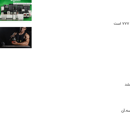
نشد
سه.آن