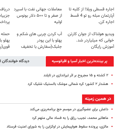
اجاره‌ قسطی ویلا! از کلبه تا
معاملات جهانی نفت با اسپرد
آپارتمان مبله رو تو 4 قسط
از صفر و تا ۵۰۰ دلار بونوس
جزییات
اجاره کن.
اولیه
پرداخ
ویدیو هولناک از جوان کارتن
آب کردن چربی های شکم و
حمله 
خوابی که میلیاردر شد.
پهلو با این پودر
پهلو ب
آموزش رایگان
جلبک(سفارش با تخفیف
قوی(پ
ویژه)
سبز45%تخفیف)
پر بیننده‌ترین اخبار آسیا و اقیانوسیه
دیدگاه خوانندگان ا
۲ کشته و ۱۵ مجروح بر اثر تیراندازی در تایلند
هشدار ۲ کشور؛ کره شمالی موشک بالستیک شلیک کرد
در همین زمینه
داعش برای عضوگیری در موسم حج برنامه‌ریزی می‌کند
ماهاتیر محمد، نجیب رزاق را به فساد مالی متهم کرد
مالزی، پرونده سقوط هواپیمایش در اوکراین را به شورای امنیت فرستاد