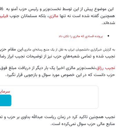
همچنین گفته شده است نه تنها
مالزی
، بلکه مسلمانان جنوب
فیلی
شده‌اند.
پرونده فسادی که مالزی را تکان داد
این مقام حزب
به گزارش خبرگزاری دانشجویان ایران به نقل از یک منبع رسانه‌ای مالزی،
نجیب شده و تمامی شعبه‌هاي حزب نیز از توضیحات نجیب ابراز رضایت
نجيب رزاق
،نخست‌وزیر مالزی اخیرا یک بار دیگر از دریافت مبلغ 
این پک تقویت موی جلبک توی حمومت
وقتشه با ریزش مو خداحافظی ک
حزب دانست که در این خصوص مورد سوال و بازجویی قرار نگیرد.
خالیه!45%تخفیف
تقویت مو جلبک رو با 45% تخفیف بخر
خرید محصول
خرید محصول
سرمایه
نجیب همچنین تاکید کرد در زمان ریاست عبدالله بداوی بر حزب و ت
منابع مالی حزب سوال نمی‌کرده است.