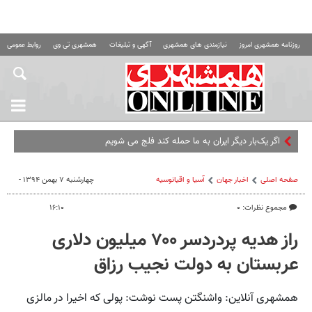
روزنامه همشهری امروز
نیازمندی های همشهری
آگهی و تبلیغات
همشهری تی وی
روابط عمومی ه
اگر یک‌بار دیگر ایران به ما حمله کند فلج می شویم
صفحه اصلی
اخبار جهان
آسیا و اقیانوسیه
چهارشنبه ۷ بهمن ۱۳۹۴ -
مجموع نظرات: ۰
۱۶:۱۰
راز هدیه پردردسر ۷۰۰ میلیون دلاری
عربستان به دولت نجیب رزاق
همشهری آنلاین: واشنگتن پست نوشت: پولی که اخیرا در مالزی