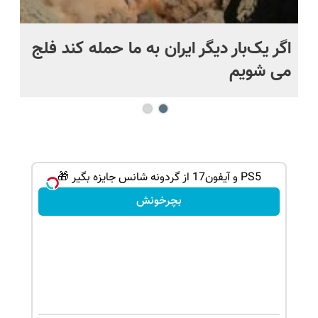
اگر یک‌بار دیگر ایران به ما حمله کند فلج
کش
می شویم
بی
PS5 و آیفون17 از گردونه شانس جایزه بگیر 🎁
بچرخونش