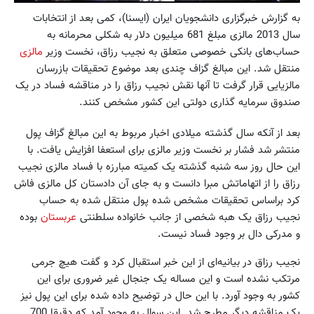
به گزارش خبرگزاری دانشجویان ایران (ایسنا)، کمی بعد از انتخابات
سال 2013 مالزی مبلغ 681 میلیون دلار به شکلی محرمانه به
حساب‌های بانکی خصوصی متعلق به نجیب رزاق، نخست وزیر
مالزی
منتقل شد. این مبالغ گزاف چندی بعد موضوع تحقیقات بازرسان
مالزیایی قرار گرفت تا آنها نقش نجیب رزاق را در مناقشه فساد در یک
صندوق سرمایه گذاری دولتی این کشور مشخص کنند.
بعد از آنکه سال گذشته میلادی اخبار مربوط به این مبالغ گزاف پول
منتشر شد فشار بر نخست وزیر مالزی برای استعفا افزایش یافت. با
این حال روز سه شنبه گذشته یک کمیته مبارزه با فساد مالزی نجیب
رزاق را از اتهاماتش مبرا دانست و به جای آن دادستان کل مالزی فاش
کرد براساس تحقیقات مشخص شده پول منتقل شده به حساب
نجیب رزاق یک هبه شخصی از جانب خانواده سلطنتی
عربستان
بوده
و مدرکی دال بر وجود فساد نیست.
نجیب رزاق در بیانیه‌ای از این خبر استقبال کرد و گفت هیچ جرمی
مرتکب نشده است و این مساله یک جنجال غیر ضروری برای این
کشور به وجود آورد. با این حال در توضیح داده شده برای این پول نیز
یک مناقشه دیگر مطرح شد. این سوال به وجود آمد که دقیقا 700