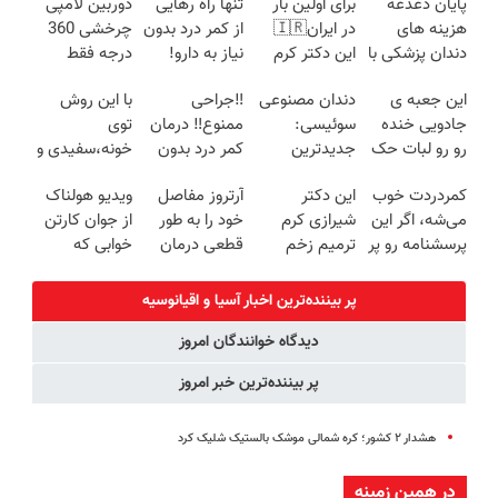
پایان دغدغه
برای اولین بار
تنها راه رهایی
دوربین لامپی
هزینه های
در ایران🇮🇷
از کمر درد بدون
چرخشی 360
دندان پزشکی با
این دکتر کرم
نیاز به دارو!
درجه فقط
پک سفید
ترمیم کننده 23
(◂پرسش‌نامه)
امروز حراج شد
این جعبه ی
دندان مصنوعی
‼️جراحی
با این روش
کننده خانگی
روزه ساخت!
🔥 پرداخت
جادویی خنده
سوئیسی:
ممنوع‼️ درمان
توی
درب منزل
رو رو لبات حک
جدیدترین
کمر درد بدون
خونه،سفیدی و
میکنه
فناوری اروپا،
جراحی و دوره
زیبایی دندوناتو
کمردردت خوب
این دکتر
آرتروز مفاصل
ویدیو هولناک
خرید40%تخفیف
سبک و مقاوم |
نقاهت
برگردون
می‌شه، اگر این
شیرازی کرم
خود را به طور
از جوان کارتن
پرداخت قسطی
(40%off)
پرسشنامه رو پر
ترمیم زخم
قطعی درمان
خوابی که
کنی!!
ایرانی را
کنید!
میلیاردر شد.
ساخت!!!
◗پرسش‌نامه◖
آموزش رایگان
پر بیننده‌ترین اخبار آسیا و اقیانوسیه
دیدگاه خوانندگان امروز
پر بیننده‌ترین خبر امروز
هشدار ۲ کشور؛ کره شمالی موشک بالستیک شلیک کرد
در همین زمینه