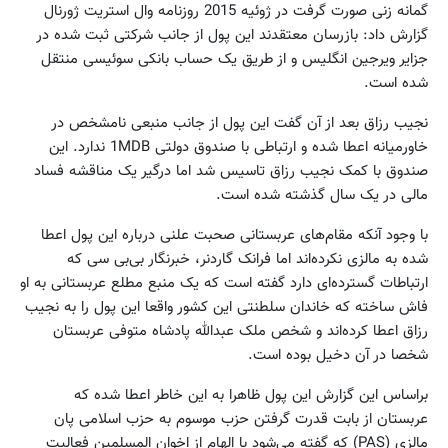
گمانه زنی صورت گرفت در ژوئیه 2015 روزنامه وال استریت ژورنال
گزارش داد: بازرسان معتقدند این پول از جانب شرکتی ثبت شده در
جزایر ویرجین انگلیس و از طریق یک حساب بانکی سوئیسی منتقل
شده است.
نجیب رزاق بعد از آن گفت این پول از جانب منبعی نامشخص در
خاورمیانه اعطا شده و ارتباطی با صندوق دولتی 1MDB ندارد. این
صندوق با کمک نجیب رزاق تاسیس شد اما درگیر یک مناقشه فساد
مالی در یک سال گذشته شده است.
با وجود آنکه مقام‌های عربستانی صحبت علنی درباره این پول اعطا
شده به مالزی نکرده‌اند اما فرانک گاردنر، خبرنگار بی‌بی سی که
ارتباطات گسترده‌ای دارد گفته است که یک منبع مطلع عربستانی به او
فاش ساخته که خاندان سلطنتی این کشور واقعا این پول را به نجیب
رزاق اعطا کرده‌اند و شخص ملک عبدالله پادشاه متوفی عربستان
شخصا در آن دخیل بوده است.
براساس این گزارش این پول ظاهرا به این خاطر اعطا شده که
عربستان از بابت قدرت گرفتن حزب موسوم به حزب اسلامی پان
مالزی (PAS) که گفته می‌شود با الهام از اخوان المسلمین فعالیت