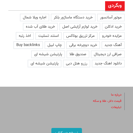
وبگردی
موتور آسانسور
خرید دستگاه ماساژور بلکر
اجاره ویلا شمال
خرید ادکلن
خرید لوازم آرایشی اصل
خرید طلای آب شده
مزایده خودرو
مرکز تزریق بوتاکس
استند تسلیت
اخذ رتبه
آهنگ جدید
خرید دوچرخه برقی
چاپ لیبل
Buy backlinks
صرافی ارز دیجیتال
صندوق طلا
پارتیشن شیشه ای
دانلود اهنگ جدید
رزرو هتل دبی
پارتیشن شیشه ای
درباره ما
قیمت دلار، طلا و سکه
تبلیغات
نسخه دسکتاپ