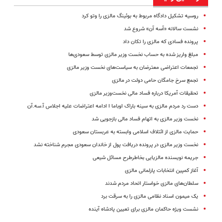
روسیه تشکیل دادگاه مربوط به بوئینگ مالزی را وتو کرد
نشست سالانه «آسه آن» شروع شد
پرونده فسادی که مالزی را تکان داد
مبلغ واریز شده به حساب نخست وزیر مالزی توسط سعودی‌ها
تجمعات اعتراضی معترضان به سیاست‌های نخست وزیر مالزی
تجمع سرخ جامگان حامی دولت در مالزی
تحقیقات آمریکا درباره فساد مالی نخست‌وزیر مالزی
دست رد مردم مالزی به سینه باراک اوباما ا ادامه اعتراضات علیه اجلاس آ.سه.آن
نخست وزیر مالزی به اتهام فساد مالی بازجویی شد
حمایت مالزی از ائتلاف اسلامی وابسته به عربستان سعودی
نخست وزیر مالزی در پرونده دریافت پول از خاندان سعودی مجرم شناخته نشد
جریمه نویسنده مالزیایی بخاطرطرح مسائل شیعی
آغاز کمپین انتخابات پارلمانی مالزی
سلطان‌های مالزی خواستار اتحاد مردم شدند
یک میمون اسناد نظامی مالزی را به سرقت برد
نشست ویژه حاکمان مالزی برای تعیین پادشاه آینده