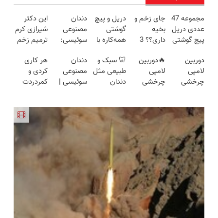
مجموعه 47
جای زخم و
دریل و پیچ
دندان
این دکتر
عددی دریل
بخیه
گوشتی
مصنوعی
شیرازی کرم
پیچ گوشتی
داری؟؟ 3
همه‌کاره با
سوئیسی:
ترمیم زخم
شارژی
هفته‌ای
گیربکس
جدیدترین
ایرانی را
دوربین
🔥دوربین
🦷 سبک و
دندان
هر کاری
(تخفیف به
محوش کن!
هوشمند ⚙️
فناوری
ساخت!!!
لامپی
لامپی
طبیعی مثل
مصنوعی
کردی و
مدت
(نصف
اروپا، سبک
چرخشی
چرخشی
دندان
سوئیسی |
کمردردت
محدود)
قیمت بازار
و مقاوم |
360 درجه
360 درجه
خودت!
سبک،
درمان نشد؟
🔥)
پرداخت
فقط امروز
🔥 پرداخت
نصب آسان
مقاوم،
پر کردن
قسطی
حراج شد🔥
درب منزل
و پرداخت
طبیعی!
پرسشنامه و
پرداخت
+ گارانتی
اقساطی 💳
ویزیت
دریافت راه
درب منزل
تعویض
📍 تهران
رایگان+پرداخت
حل
اقساطی😍