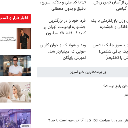
ی از آسان ترین روش
👈با کد ملی و پلاک، سریع،
 گیاهی
دقیق و بدون معطلی
اخبار بازار و کسب
زن باورنکردنی با یک
فرم خود را در بزرگترین
انگی و خوشمزه
جشنواره ایمپلنت تهران پر
کنید ! | فقط ۲۵ میلیون
چربیسوز جلبک دشمن
ویدیو هولناک از جوان کارتن
یک چاقی شکمی!
خوابی که میلیاردر شد.
ش با تخفیف)
آموزش رایگان
پر بیننده‌ترین خبر امروز
دان رایج نیست؟
نم
رهبری با صراحت انکار کرد | آیا این جرم است یا خیر؟