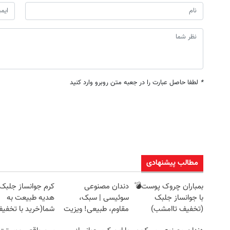
*
لطفا حاصل عبارت را در جعبه متن روبرو وارد کنید
مطالب پیشنهادی
بمباران چروک پوست💣
دندان مصنوعی
کرم جوانساز جلبک
با جوانساز جلبک
سوئیسی | سبک،
هدیه طبیعت به
(تخفیف تاامشب)
مقاوم، طبیعی! ویزیت
شما(خرید با تخفی
رایگان+پرداخت
ویژه)