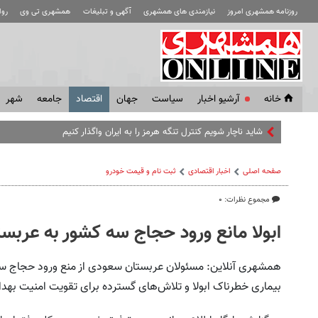
روزنامه همشهری امروز
نیازمندی های همشهری
آگهی و تبلیغات
همشهری تی وی
رو
خانه
آرشیو اخبار
سياست
جهان
اقتصاد
جامعه
شهر
شاید ناچار شویم کنترل تنگه هرمز را به ایران واگذار کنیم
صفحه اصلی
اخبار اقتصادی
ثبت نام و قیمت خودرو
مجموع نظرات: ۰
ابولا مانع ورود حجاج سه کشور به عربس
همشهری آنلاین: مسئولان عربستان سعودی از منع ورود حجاج سه 
بیماری خطرناک ابولا و تلاش‌های گسترده برای تقویت امنیت بهد