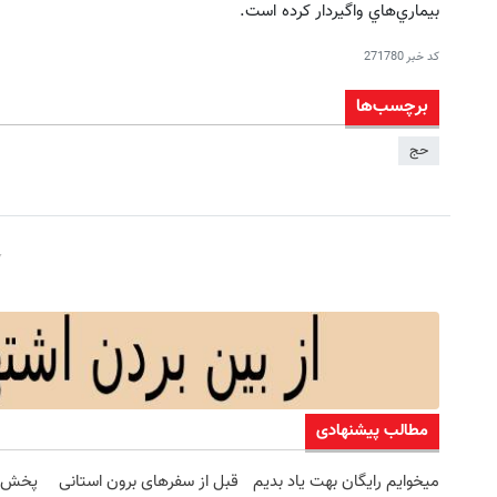
بيماري‌هاي واگيردار كرده است.
کد خبر
271780
برچسب‌ها
حج
مطالب پیشنهادی
میخوایم رایگان بهت یاد بدیم
قبل از سفرهای برون استانی