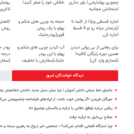
چجوری پولدارشی! باور نداری
خلافی خود را صفر کنید!
رونمای
امتحانش مجانیه
لاغری
اجاره‌ قسطی ویلا! از کلبه تا
حمله به چربی های شکم و
کاهش و
آپارتمان مبله رو تو 4 قسط
پهلو با یک روش
روش خ
اجاره کن.
قوی(پودرجلبک
سبز45%تخفیف)
برای رهایی از بی پولی دیدن
آب کردن چربی های شکم و
پودر 
همین دوره رایگان کافیه!
پهلو با این پودر
درجه 
(شمارتو وارد کن)
جلبک(سفارش با تخفیف
(سفار
ویژه)
دیدگاه خوانندگان امروز
ماجرای خط میخی دانش آموزان | چرا میان نسل جدید داشتن خط‌خوش چن
مورگان فریمن: اگر پولش خوب باشد، از ایرادهای فیلمنامه چشم‌پوشی می‌ک
ریاض درباره توافق دفاعی با ترکیه و پاکستان توضیح داد
صلاح بی‌دلیل به ترکیه نرفت
چرا دستگاه قضایی اقدام نمی‌کند؟ ؛ شخصی خبر دروغ به رهبری بسته و دفتر 