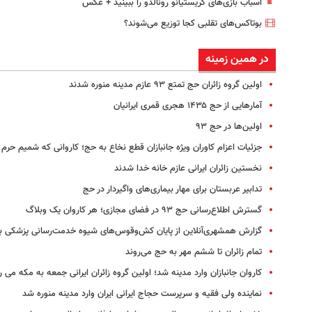
اسباب‌ بازی‌های کریستیانو رونالدو را ببینید + عکس
بوتاکس‌های تقلبی کجا توزیع می‌شوند؟
در همین زمینه
اولین گروه زائران حج تمتع ۹۳ عازم مدینه منوره شدند
آمارهایی از حج ۱۴۳۵ هجری قمری ایرانیان
اولین‌ها در حج ۹۳
جزئیات اعزام کاوران ویژه جانبازان قطع نخاع به حج؛ کاروانی که شمیم حرم د
نخستین زائران ایرانی عازم خانه خدا شدند
تدابیر عربستان برای مهار بیماری‌های واگیردار در حج
گسترش اطلاع‌رسانی حج ۹۳ در فضای مجازی؛ هر کاروان یک وبلاگ
گزارش همشهری‌آنلاین از پایان کش‌وقوس‌های شیوه خدمت‌رسانی پزشکی ب
تمام زائران تا ششم مهر به حج می‌روند
کاروان جانبازان وارد مدینه شد؛ اولین گروه زائران ایرانی جمعه به مکه می ر
نماینده ولی فقیه و سرپرست حجاج ایرانی ایران وارد مدینه‌ منوره شد