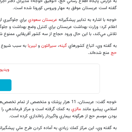
به گزارش پايگاه اطلاع رساني حج، «توفيق خوجه» مديركل دفتر اجر
گفته است عربستان موفق به مهار ويروس كورونا شده است.
خوجه با اشاره به تدابير پيشگيرانه
عربستان سعودي
براي جلوگيري از
اعلام كرد: وزارت بهداشت عربستان براي كنترل وضع بهداشت و جلوگيري 
تلاش مي‌كند، با اين حال ورود حجاج از سه كشور آفريقايي ممنوع 
به گفته وي، اتباع كشورهاي
گينه
،
سيرالئون
و
ليبريا
به سبب شيوع بيم
ین کوییک گذاشتی برای فروش ؟ اینجا
به بزرگترین جشنواره ایمپلنت تهر
حج
منع شده‌اند.
سریع و راحت بفروش
! | فقط ۲۵ میلیون !
درخواست فروش
رزرورایگان نوبت
ویدیو
خوجه گفت: عربستان، 11 هزار پزشك و متخصص از ت
اسلامي پيشرو مانند
مالزي
به كمك گرفته است و مركز فرماندهي را
بودن موسم حج از هرگونه بيماري واگيردار راه‌اندازي كرده است.
به گفته وي، اين مركز كمك زيادي به آماده كردن طرح ملي پيشگيرانه 