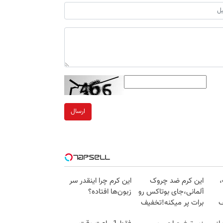
ارسال
،
این کرم ضد چروک
این کرم چرا اینقدر سر
آلمانی،جای بوتاکس رو
زبون‌ها افتاده؟
ف
برات پر میکنه!تخفیف
تا امشب