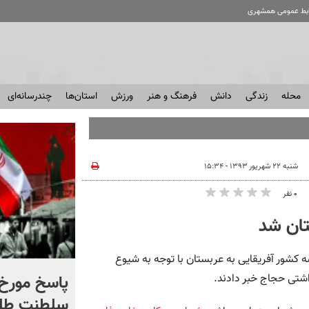
ابط عمومی همشهری
محله
زندگی
دانش
فرهنگ و هنر
ورزش
استان‌ها
چندرسانه‌ای
شنبه ۲۲ شهریور ۱۳۹۳ - ۱۵:۳۴
۰ نفر
تان شد
کشور آفریقایی به عربستان با توجه به شیوع
شادمهر عقیلی قطعه «گل
پاسخ مورخ 
اشتی حجاج خبر دادند.
یاس» را بازخوانی کرد | ببینید
سلطنت طل