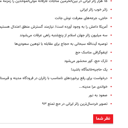
۱۵ هزار زائر ایرانی در بین‌الحرمین مناجات عارفانه مولی‌الموحدین را زمزمه می‌کنند
زائـر خوب زائر ایرانی
حاجی، جرعه‌های معرفت نوش جانت
آمریکا داعش را به وجود آورده است/ نیازمند گسترش منطق اعتدال هستیم
سه میلیون زائر جهان اسلام از پنج‌شنبه راهی عرفات می‌شوند
توصیه آیت‌الله سبحانی به حجاج برای مقابله با توهین سعودی‌ها
اینفوگرافی مناسک حج
تارک حج، کور محشور می‏‌شود
یک حاجیه‌خانمآگاه باشید!
درخواست برای رفع برخوردهای نامناسب با زائران در فرودگاه مدینه و قبرستا
خواندی مرا مدینه...
صعود به نـور
تصویر خردسال‌ترین زائر ایرانی در حج تمتع ۹۳
نظر شما