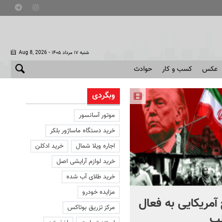
- شنبه ۱۷ مرداد ۱۴۰۵
Aug 8, 2026
عکس
کسب و کار
حوادث
وبگردی
موتور آسانسور
خرید دستگاه ماساژور بلکر
اجاره ویلا شمال
خرید ادکلن
خرید لوازم آرایشی اصل
خرید طلای آب شده
مزایده خودرو
آمریکایی به فعال
با دوچرخه به مترو بروید
مرکز تزریق بوتاکس
ب