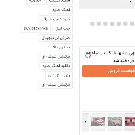
استند تسلیت
اخذ رتبه
آهنگ جدید
خرید دوچرخه برقی
چاپ لیبل
Buy backlinks
صرافی ارز دیجیتال
صندوق طلا
هی و تنها با یک بار مراجعه
پارتیشن شیشه ای
فروخته شد
دانلود اهنگ جدید
خواست فروش
رزرو هتل دبی
پارتیشن شیشه ای
›