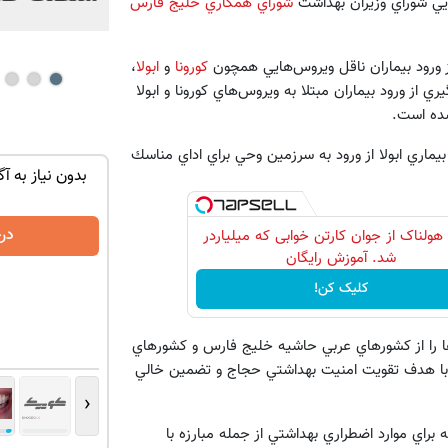
ايي شوراي وزيران بهداشت
شوراي همكاري خليج فارس
 ورود بيماران ناقل ويروس‌هايي همچون
كورونا
و
ابولا
،
از ورود بيماران مبتلا به ويروس‌هاي كورونا و ابولا
شده است.
اري ابولا از ورود به سرزمين وحي براي اداي مناسك
ان سر بزنید
تنها در چند ساعت و با یکبار مراجعه فروخته
بدون نیاز به آگ
شد ✅
درخواست فروش
در
 هولناک از جوان کارتن خوابی که میلیاردر
شد. آموزش رایگان
کلیک کن!
مام تخصص‌ها را از كشورهاي عربي حاشيه خليج فارس و كشورهاي
 با هدف تقويت امنيت بهداشتي حجاج و تضمين خالي
‹
براي موارد اضطراري بهداشتي از جمله مبارزه با