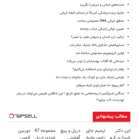
دست‌های عباس و مریم را بگیرید
جایزه زیست‌پزشکی آمریکا در دستان نابغه ایرانی
محقق ایرانی DNA مصنوعی ساخت
تعیین توالی ژنتیکی جناب پادشاه
ترکیب ژن انسان و حیوان مفید یا مضر؟
دستورالعمل تشکیل بانک ژنتیک صادر شد
اولین کروموزوم مصنوعی ساخته شد
مردمانی که آفتاب پوستشان را ذوب می‌کند
چقدر از دی‌ان‌ای بدن استفاده می‌کنیم؟
طراحی ژنتیک جان دو کودک یک خانواده را نجات داد
آغاز پروژه ۱۰۰ هزار ژنوم علیه سرطان
جنگلی اسرارآمیز با ریشه‌هایی به عمق تاریخ | این شگفتی طبیعی می‌تواند در برابر
تهدیدات تاب بیاورد؟
مطالب پیشنهادی
این دکتر
ترمیم جای
دریل و پیچ
مجموعه 47
دوربین
شیرازی کرم
زخم، بخیه
گوشتی
عددی دریل
لامپی