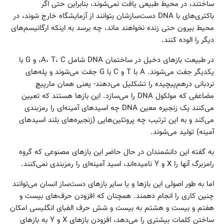
ساختند، در محیط طبیعی یافت نمی‌شوند، بنابراین حتی اگر
باکتری‌های با DNA دست‌سازشان بتوانند از آزمایشگاه خارج شوند، در
محیط بیرون حتی زنده نخواهند ماند، چه برسد به اینکه ارگانیسم‌های
دیگر را الوده کنند.
در طبیعت بازهای دخیل در ساختمان DNA شامل A، T، C، و G با
یکدیگر جفت می‌شوند. A با T و C با G جفت می‌شوند و پله‌های
نردبانی درهم‌پیچیده را تشکلیل می‌دهند- یعنی همان مارپیچ
مضاعفی که مولکول DNA را می‌سازد. این بازها هستند که تعیین
می‌کنند یک زنجیره معین DNA چه اسیدهای آمینه‌ای را رمزبندی
می‌کند و به این ترتیب چه پروتئین‌هایی (زنجیره‌های بلند اسیدهای
آمینه)‌ تولید می‌شوند.
به گفته این دانشمندان در حال حاضر این بازهای مصنوعی که گروه
رامزبرگ آنها را X و Y نامیده‌اند، اسید آمینه‌ای را رمزبندی نمی‌کنند.
اما به طور اصولی این بازها و یا سایر بازهای دست‌ساز انسان می‌توانند
چنین کاری را انجام دهمند. همچنان که افزودن حرف‌های بیست و
هفتم و بیست و هشتم به بیست و شش حرف الفبای انگلیسی امکان
ساختن کلمات بیشتری را می‌دهد، افزودن بازهای X و Y به بازهای