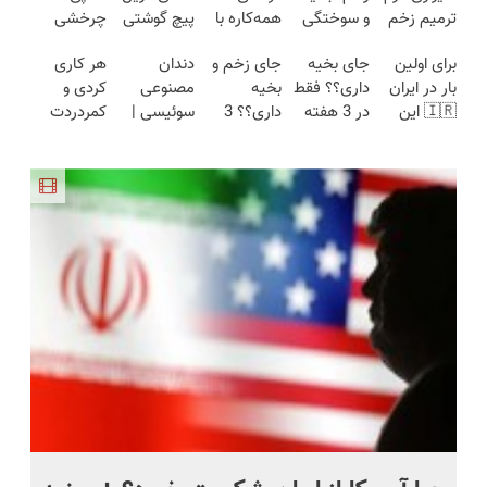
ترمیم زخم
و سوختگی
همه‌کاره با
پیچ گوشتی
چرخشی
ایرانی را
فقط در 3
گیربکس
شارژی
360 درجه
برای اولین
جای بخیه
جای زخم و
دندان
هر کاری
ساخت!!!
هفته!!😍
هوشمند ⚙️
(تخفیف به
فقط امروز
بار در ایران
داری؟؟ فقط
بخیه
مصنوعی
کردی و
(نصف
مدت
حراج شد🔥
🇮🇷 این
در 3 هفته
داری؟؟ 3
سوئیسی |
کمردردت
قیمت بازار
محدود)
پرداخت
دکتر کرم
ترمیمش
هفته‌ای
سبک،
درمان نشد؟
🔥)
درب منزل
ترمیم کننده
کن!😍
محوش کن!
مقاوم،
پر کردن
23 روزه
طبیعی!
پرسشنامه و
ساخت!
ویزیت
دریافت راه
رایگان+پرداخت
حل
اقساطی😍