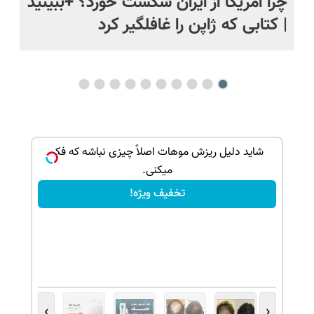
ی
چرا آمریکا از ایران شکست خورد؟ +ببینید
اس
| کتابی که ژاپن را غافلگیر کرد
بک!
شاید دلیل ریزش موهات اصلاً چیزی نباشه که فکر
میکنی.
تخفیف ویژه!
›
‹