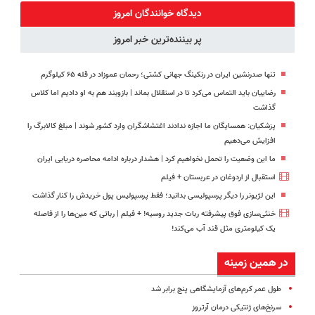
رایگان+پرداخت
◗پرسش‌نامه◖
نداری امتحانش
دیدگاه خوانندگان امروز
اقساطی😍
مجانیه
پر بیننده‌ترین خبر امروز
تنها صدرنشین ایران در رنکینگ جهانی کشتی؛ رحمان عموزاد در قله ۶۵ کیلوگرم
رضاییان باید التماس می‌کرد تا در استقلال بماند | بازوبند هم به او دادیم اما کلاس
گذاشت
پزشکیان: همسایگان ما اجازه ندادند اغتشاشگران وارد کشور شوند | مبلغ کالابرگ را
افزایش می‌دهیم
ما این وضعیت را تحمل نخواهیم کرد | هشدار درباره ادامه محاصره دریایی ایران
استقبال از اردوغان در عربستان + فیلم
این لژیونر را دیگر پرسپولیسی بدانید؛ فقط پرسپولیس پول خریدش را کنار گذاشت
خنثی‌سازی فوق پیشرفته ربات جدید روسیه! + فیلم | رباتی که مین‌ها را از فاصله
یک کیلومتری مثل قند آب می‌کند!
در همین زمینه
طول عمر کرم‌های آزمایشگاهی پنج برابر شد
سرنخ‌های ژنتیکی درمان آرتروز