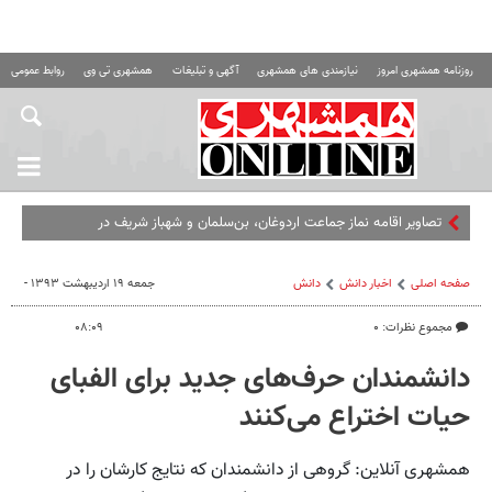
روزنامه همشهری امروز
نیازمندی های همشهری
آگهی و تبلیغات
همشهری تی وی
روابط عمومی ه
تصاویر اقامه نماز جماعت اردوغان، بن‌سلمان و شهباز شریف در
مسجدالحرام
صفحه اصلی
اخبار دانش
دانش
جمعه ۱۹ اردیبهشت ۱۳۹۳ -
مجموع نظرات: ۰
۰۸:۰۹
دانشمندان حرف‌‌های جدید برای الفبای
حیات اختراع می‌کنند
همشهری آنلاین: گروهی از دانشمندان که نتایج کارشان را در