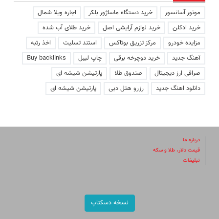
موتور آسانسور
خرید دستگاه ماساژور بلکر
اجاره ویلا شمال
خرید ادکلن
خرید لوازم آرایشی اصل
خرید طلای آب شده
مزایده خودرو
مرکز تزریق بوتاکس
استند تسلیت
اخذ رتبه
آهنگ جدید
خرید دوچرخه برقی
چاپ لیبل
Buy backlinks
صرافی ارز دیجیتال
صندوق طلا
پارتیشن شیشه ای
دانلود اهنگ جدید
رزرو هتل دبی
پارتیشن شیشه ای
درباره ما
قیمت دلار، طلا و سکه
تبلیغات
نسخه دسکتاپ