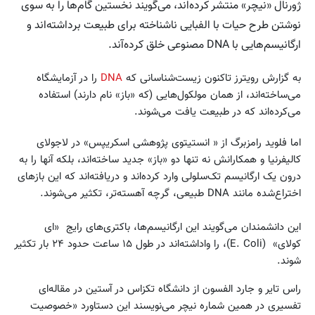
ژورنال «نیچر» منتشر کرده‌اند، می‌گویند نخستین گام‌ها را به سوی
نوشتن طرح حیات با الفبایی ناشناخته برای طبیعت برداشته‌اند و
ارگانیسم‌هایی با DNA مصنوعی خلق کرده‌آند.
به گزارش رویترز تاکنون زیست‌شناسانی که
DNA
را در آزمایشگاه
می‌ساخته‌اند، از همان مولکول‌هایی (که «باز» نام دارند) استفاده‌
می‌کرده‌اند که در طبیعت یافت می‌شوند.
اما فلوید رامزبرگ از « انستیتوی پژوهشی اسکریپس» در لاجولای
کالیفرنیا و همکارانش نه تنها دو «باز» جدید ساخته‌اند، بلکه آنها را به
درون یک ارگانیسم تک‌سلولی وارد کرده‌اند و دریافته‌اند که این بازهای
اختراع‌شده مانند DNA طبیعی، گرچه آهسته‌تر، تکثیر می‌شوند.
این دانشمندان می‌گویند این ارگانیسم‌ها، باکتری‌های رایج «ای
کولای» (E. Coli)، را واداشته‌اند در طول ۱۵ ساعت حدود ۲۴ بار تکثیر
شوند.
راس تایر و جارد الفسون از دانشگاه تکزاس در آستین در مقاله‌ای
تفسیری در همین شماره نیچر می‌نویسند این دستاورد «خصوصیت