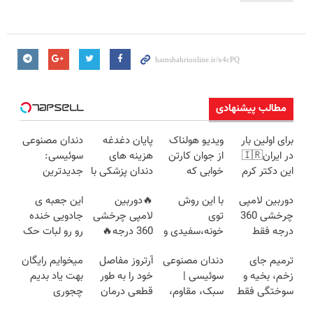
مطالب پیشنهادی
برای اولین بار
ویدیو هولناک
پایان دغدغه
دندان مصنوعی
در ایران🇮🇷
از جوان کارتن
هزینه های
سوئیسی:
این دکتر کرم
خوابی که
دندان پزشکی با
جدیدترین
ترمیم کننده 23
میلیاردر شد.
پک سفید
فناوری اروپا،
دوربین لامپی
با این روش
🔥دوربین
این جعبه ی
روزه ساخت!
آموزش رایگان
کننده خانگی
سبک و مقاوم |
چرخشی 360
توی
لامپی چرخشی
جادویی خنده
پرداخت قسطی
درجه فقط
خونه،سفیدی و
360 درجه🔥
رو رو لبات حک
امروز حراج شد
زیبایی دندوناتو
پرداخت درب
میکنه
ترمیم جای
دندان مصنوعی
آرتروز مفاصل
میخوایم رایگان
🔥 پرداخت
برگردون
منزل + گارانتی
خرید40%تخفیف
زخم، بخیه و
سوئیسی |
خود را به طور
بهت یاد بدیم
درب منزل
(40%off)
تعویض
سوختگی فقط
سبک، مقاوم،
قطعی درمان
چجوری
در 3 هفته!!😍
طبیعی! ویزیت
کنید!
پولدارشی! باور