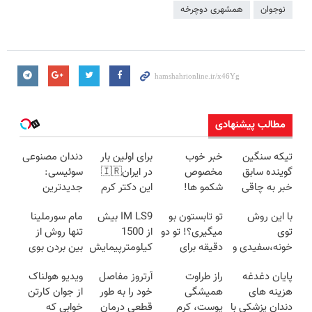
نوجوان
همشهری دوچرخه
مطالب پیشنهادی
تیکه سنگین
خبر خوب
برای اولین بار
دندان مصنوعی
گوینده سابق
مخصوص
در ایران🇮🇷
سوئیسی:
خبر به چاقی
شکمو ها!
این دکتر کرم
جدیدترین
این خانم در
آسون ترین
ترمیم کننده 23
فناوری اروپا،
با این روش
تو تابستون بو
IM LS9 بیش
مام سورملینا
برنامه زنده😳
روش لاغری
روزه ساخت!
سبک و مقاوم |
توی
میگیری؟! تو دو
از 1500
تنها روش از
ببین چیشد
معرفی شد
پرداخت قسطی
خونه،سفیدی و
دقیقه برای
کیلومترپیمایش
بین بردن بوی
زیبایی دندوناتو
همیشه
با یکبار شارژ
بد بدن (کلیک
پایان دغدغه
راز طراوت
آرتروز مفاصل
ویدیو هولناک
برگردون
درمانش کن
کن و مشاوره
هزینه های
همیشگی
خود را به طور
از جوان کارتن
(40%off)
بگیر)
دندان پزشکی با
پوست، کرم
قطعی درمان
خوابی که