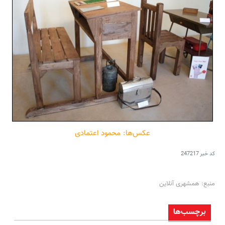
عکس‌ها: محمود اعتمادی
کد خبر
247217
منبع: همشهری آنلاین
برچسب‌ها