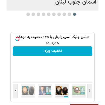
آسمان جنوب لبنان
ک جهت
شامپو جلبک اسپیرولینارو با ۴۵٪ تخفیف به موهات
هدیه بده
تخفیف ویژه!
›
‹