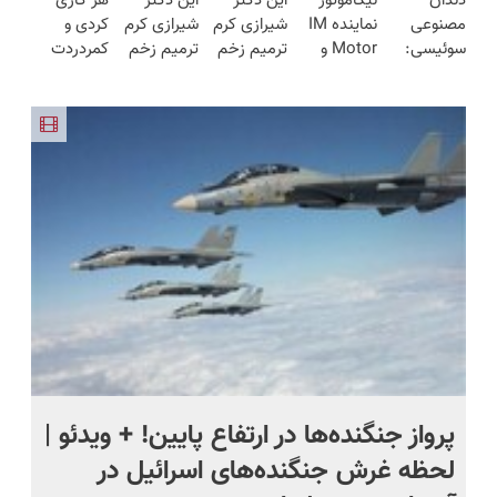
دندان
نیکاموتور
این دکتر
این دکتر
هر کاری
روش لاغری
هفته!!😍
کن!😍
محوش کن!
مصنوعی
نماینده IM
شیرازی کرم
شیرازی کرم
کردی و
معرفی شد
سوئیسی:
Motor و
ترمیم زخم
ترمیم زخم
کمردردت
جدیدترین
Lynk&Co
ایرانی را
ایرانی را
درمان نشد؟
فناوری
در ایران
ساخت!!!
ساخت!!!
پر کردن
اروپا، سبک
پرسشنامه و
و مقاوم |
دریافت راه
پرداخت
حل
قسطی
پرواز جنگنده‌ها در ارتفاع پایین! + ویدئو |
فی
لحظه غرش جنگنده‌های اسرائیل در