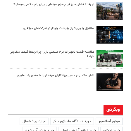
لو رفت! فضای سبز فیلم های سینمایی ایران را چه کسی میسازد؟
سانترال یا ویپ؟ راز ارتباطات پایدار در شرکت‌های حرفه‌ای
مقایسه قیمت تجهیزات برق صنعتی بازار؛ چرا برندها قیمت متفاوتی
دارند؟
نقش مکمل در مسیر ورزشکاران حرفه ای ؛ با حضور رضا علیپور
وبگردی
موتور آسانسور
خرید دستگاه ماساژور بلکر
اجاره ویلا شمال
خرید ادکلن
خرید لوازم آرایشی اصل
خرید طلای آب شده