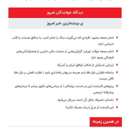
پک سفید
جوانساز جلبک
کنید!
میلیاردر شد.
کننده خانگی
با 45%تخفیف
◗پرسش‌نامه◖
آموزش رایگان
دیدگاه خوانندگان امروز
پر بیننده‌ترین خبر امروز
امام جمعه مشهد: افرادی که می‌گویند جنگ را تمام کنید، یا منافق هستند یا قلب
مریضی دارند
امام جمعه موقت تهران: گزارش‌هایی از حمایت مالی خارجی از هنجارشکنی‌های
فرهنگی وجود دارد
ارزیابی اسرائیل از امکان توافق ایران و آمریکا
سامانه نظارتی بازار طلا باید هرچه سریع‌تر راه‌اندازی شود | نظارت فعلی بر بازار طلا
کافی نیست
پرتوهای قدرتمند لیزر در خدمت پزشکان | از جراحی‌های دقیق چشم تا درمان‌های
پیشرفته ترمیمی
داستان معروف جلال آل احمد سریال می‌شود
این قسمت از مرغ را زیاد مصرف نکنید!
در همین زمینه