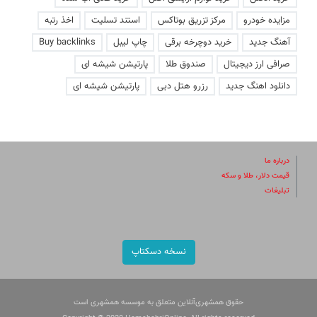
مزایده خودرو
مرکز تزریق بوتاکس
استند تسلیت
اخذ رتبه
آهنگ جدید
خرید دوچرخه برقی
چاپ لیبل
Buy backlinks
صرافی ارز دیجیتال
صندوق طلا
پارتیشن شیشه ای
دانلود اهنگ جدید
رزرو هتل دبی
پارتیشن شیشه ای
درباره ما
قیمت دلار، طلا و سکه
تبلیغات
نسخه دسکتاپ
حقوق همشهری‌آنلاین متعلق به موسسه همشهری است