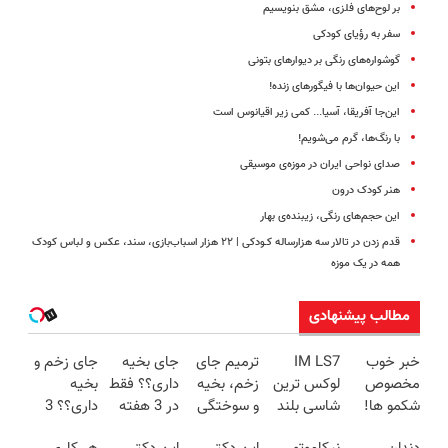
بر لوح‌های فلزی، مشق بنویسیم
سفر به رؤیای کودکی
گوشواره‌های رنگی بر دیوارهای بتونی
این حیوان‌ها با فیگورهای زنده!
این‌جا آفریقا، آسیا... کمی زیر اقیانوس است
با رنگ‌ها، گرم می‌شویم!
صدای نواحی ایران در موزه‌ی موسیقی
هنر کودک درون
این حجم‌های رنگی، زیبنده‌ی بهار
قدم زدن در تالار سه هزارساله کـودکی | ۲۲ هزار اسباب‌بازی‌، سند، عکس‌ و لباس‌ کودک
همه در یک موزه
مطالب پیشنهادی
خبر خوب
IM LS7
ترمیم جای
جای بخیه
جای زخم و
مخصوص
لوکس ترین
زخم، بخیه
داری؟؟ فقط
بخیه
شکمو ها!
شاسی بلند
و سوختگی
در 3 هفته
داری؟؟ 3
آسون ترین
برقی ایران
فقط در 3
ترمیمش
هفته‌ای