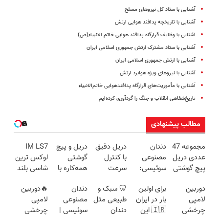
آشنایی با ستاد کل نیروهای مسلح
آشنایی با تاریخچه پدافند هوایی ارتش
آشنایی با وظایف قرارگاه پدافند هوایی خاتم الانبیاء(ص)
آشنایی با ستاد مشترک ارتش جمهوری اسلامی ایران
آشنایی با ارتش جمهوری اسلامی ایران
آشنایی با نیروهای ویژه هوابرد ارتش
آشنایی با مأموریت‌های قرارگاه پدافندهوایی خاتم‌الانبیاء
تاریخ‌شفاهی انقلاب و جنگ را گردآوری کرده‌ایم
مطالب پیشنهادی
مجموعه 47
دندان
دریل دقیق
دریل و پیچ
IM LS7
عددی دریل
مصنوعی
با کنترل
گوشتی
لوکس ترین
پیچ گوشتی
سوئیسی:
سرعت
همه‌کاره با
شاسی بلند
شارژی
جدیدترین
اتوماتیک 🎯
گیربکس
برقی ایران
دوربین
برای اولین
🦷 سبک و
دندان
🔥دوربین
(تخفیف به
فناوری
(مجموعه
هوشمند ⚙️
لامپی
بار در ایران
طبیعی مثل
مصنوعی
لامپی
مدت
اروپا، سبک
47عددی +
(نصف
چرخشی
🇮🇷 این
دندان
سوئیسی |
چرخشی
محدود)
و مقاوم |
تخفیف
قیمت بازار