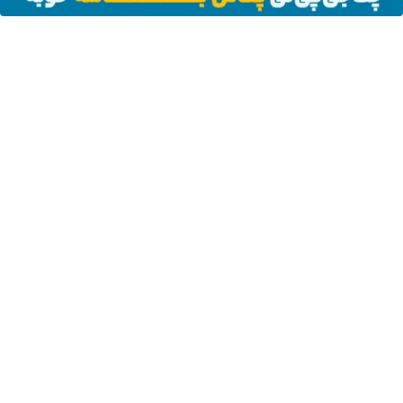
بعد از یک عمل ناموفق، جراح بینی ترمیمی را چگونه انتخاب کنیم؟
استعلام آنلاین خدمات دولتی: از کد پستی تا ثنا کدام را کجا انجام
دهیم؟
چرا باتری آیفون زود خالی می شود؟ ۹ راهکار واقعی
برای سفرهای طولانی کدام اتوبوس را انتخاب کنیم؟ راهنمای خرید در
فلای تودی
لو رفت! فضای سبز فیلم های سینمایی ایران را چه کسی میسازد؟