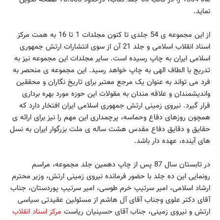
نماید.
از این مجموعه ی 54 جلدی تا کنون مجلدات 1 تا 16 به همت مرکز
اسناد انقلاب اسلامی و جلد 21 آن از سوی انتشارات ارتش جمهوری
اسلامی ایران به چاپ رسیده است. سایر مجلدات این مجموعه نیز به
تدریج با الطاف الهی به چاپ خواهد رسید. این مجموعه ی منحصر به
فرد می تواند به عنوان یک مرجع معتبر برای تاریخ نگاران و محققین
واندیشمندان و علاقه مندان به مقولات این حوزه مورد بهره برداری
قرار گیرد. نیروی زمینی ارتش جمهوری اسلامی ایران افتخار دارد که
همچون روزهای دفاع وحماسه، پرچمداری این مهم را نیز برای ارائه ی
حقایق و دقایق دفاع مقدس هشت ساله ی ملت بزرگوار ایران به نسل
های آینده، عهده دار باشد.
در تابستان سال 87 پس از چاپ دهمین جلد مجموعه، مراسم
رونمایی این ده جلد با حضور فرمانده نیروی زمینی ارتش، وزیر محترم
ارشاد اسلامی، امیر سرتیپ خرم طوسی، امیر سرتیپ پوردستان، جناب
آقای دکتر علوی وجناب آقای آل هاشم از مسئولین عقیدتی سیاسی
ارتش و نیروی زمینی، جناب آقای حسینیان ریاست
مرکز اسناد انقلاب