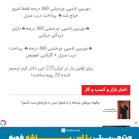
دوربین لامپی چرخشی 360 درجه فقط امروز
حراج شد🔥 پرداخت درب منزل
🔥دوربین لامپی چرخشی 360 درجه🔥دارای
دزدگیر حرکتی
🔥دوربین لامپی چرخشی 360 درجه🔥 پرداخت
درب منزل + گارانتی تعویض
برای اولین بار در ایران🇮🇷 این دکتر کرم ترمیم
کننده 23 روزه ساخت!
اخبار بازار و کسب و کار
چگونه پیراهن مردانه را با شلوار جین یا پارچه‌ای ست کنیم؟
امین امینی با اندرز مسیر تازه‌ای برای آموزش شخصی‌سازی‌شده ایجاد
کرد