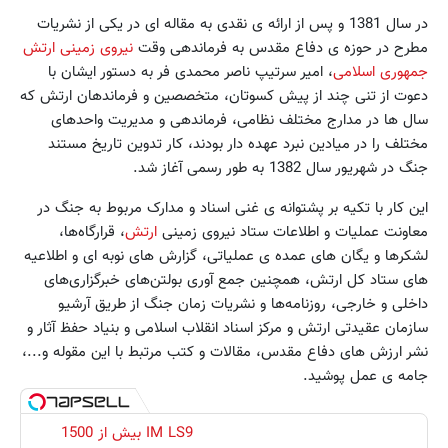
در سال 1381 و پس از ارائه ی نقدی به مقاله ای در یکی از نشریات
مطرح در حوزه ی دفاع مقدس به فرماندهی وقت
نیروی زمینی ارتش
جمهوری اسلامی
، امیر سرتیپ ناصر محمدی فر به دستور ایشان با
دعوت از تنی چند از پیش کسوتان، متخصصین و فرماندهان ارتش که
سال ها در مدارج مختلف نظامی، فرماندهی و مدیریت واحدهای
مختلف را در میادین نبرد عهده دار بودند، کار تدوین تاریخ مستند
جنگ در شهریور سال 1382 به طور رسمی آغاز شد.
این کار با تکیه بر پشتوانه ی غنی اسناد و مدارک مربوط به جنگ در
معاونت عملیات و اطلاعات ستاد نیروی زمینی
ارتش
، قرارگاه‌ها،
لشکرها و یگان های عمده ی عملیاتی، گزارش های نوبه ای و اطلاعیه
های ستاد کل ارتش، همچنین جمع آوری بولتن‌های خبرگزاری‌های
داخلی و خارجی، روزنامه‌ها و نشریات زمان جنگ از طریق آرشیو
سازمان عقیدتی ارتش و مرکز اسناد انقلاب اسلامی و بنیاد حفظ آثار و
نشر ارزش های دفاع مقدس، مقالات و کتب مرتبط با این مقوله و...،
جامه ی عمل پوشید.
IM LS9 بیش از 1500