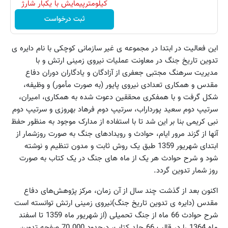
کیلومترپیمایش با یکبار شارژ
ثبت درخواست
این فعالیت در ابتدا در مجموعه ی غیر سازمانی کوچکی با نام دایره ی
تدوین تاریخ جنگ در معاونت عملیات نیروی زمینی ارتش و با
مدیریت سرهنگ مجتبی جعفری از آزادگان و یادگاران دوران دفاع
مقدس و همکاری تعدادی نیروی پایور (به صورت مأمور) و وظیفه،
شکل گرفت و با همفکری محققین دعوت شده به همکاری، امیران،
سرتیپ دوم سعید پورداراب، سرتیپ دوم فرهاد بهروزی و سرتیپ دوم
نبی کریمی بنا بر این شد تا با استفاده از مدارک موجود به منظور حفظ
آنها از گزند مرور ایام، حوادث و رویدادهای جنگ به صورت روزشمار از
ابتدای شهریور 1359 طبق یک روش ثابت و مدون تنظیم و نوشته
شود و شرح حوادث هر یک از ماه های جنگ در یک کتاب به صورت
روز شمار تدوین گردد.
اکنون بعد از گذشت چند سال از آن زمان، مرکز پژوهش‌های دفاع
مقدس (دایره ی تدوین تاریخ جنگ)نیروی زمینی ارتش توانسته است
شرح حوادث 66 ماه از جنگ تحمیلی (از شهریور ماه 1359 تا اسفند
ماه 1364 را در قالب 66 جلد کتاب، درحدود 70.000 صفحه تدوین