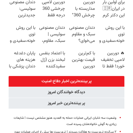
برای اولین بار
دوربین
دوربین لامپی
دندان مصنوعی
در ایران🇮🇷
مداربسته با
چرخشی 360
سوئیسی:
این دکتر کرم
چرخش 360°
درجه فقط
جدیدترین
ترمیم کننده 23
+ تخفیف
امروز حراج شد
فناوری اروپا،
با این روش
دندان مصنوعی
دندان مصنوعی
با این روش
روزه ساخت!
(ضمانت
🔥 پرداخت
سبک و مقاوم |
توی
سبک و مقاوم
سوئیسی |
توی
تعویض +
درب منزل
پرداخت قسطی
خونه،سفیدی و
می‌خوای؟
سبک، مقاوم،
خونه،سفیدی و
پرداخت درب
زیبایی دندوناتو
پرداخت
طبیعی! ویزیت
زیبایی دندوناتو
منزل)
🔥 دوربین
با کم‌ترین
با اعتماد بنفس
پایان دغدغه
برگردون
اقساطی هم
رایگان+پرداخت
برگردون(40%off)
لامپی تخفیف
قیمت بهترین
لبخند بزن (ژل
هزینه های
(40%off)
داریم!😍 | 📍
اقساطی😍
خورد! فقط تا
دوربین
سفیدکننده
دندان پزشکی با
تهران
آخر امروز 🔥
مداربسته رو
دندان40%تخفیف)
پک سفید
بخر❗❗❗
کننده خانگی
پر بیننده‌ترین اخبار دفاع-امنیت
دیدگاه خوانندگان امروز
پر بیننده‌ترین خبر امروز
وضعیت سه خلبان ایرانی عملیات حمله به العدید هنوز مشخص نیست | شایعات
زیادی به گوش خانواده‌شان رسیده است
۲ سرکرده تروریست به هلاکت رسیدند | تروریست ها پیش از اجرای عملیات مورد