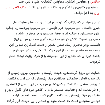
اسلامی
و معاونین ایشان، معاونین کتابخانه ملی و تنی چند
ازمسئولین کشوری و لشگری و علاقه مندان این اثر در
کتابخانه ی ملی
ایران
به اجرا درآمد.
در این مراسم که بازتاب گسترده ای نیز در رسانه ها و سایت های
خبری داشت، امیر سرتیپ خرم طوسی، امیر سرتیپ پوردستان، جناب
آقای حسینیان و جناب آقای صفار هرندی، وزیر محترم ارشاد در
خصوص اهمیت تلاش در عرصه تاریخ نگاری سخنان مهمی ابراز
داشتند. وزیر محترم ارشاد ضمن تقدیر از دست اندرکاران تدوین این
مجموعه به منظور حمایت از این حرکت تاریخی، دستور خریداری
پانصد دوره ی ده جلدی از این مجموعه را از طرف وزارت ارشاد صادر
فرمودند.
حمایت بی دریغ فرماندهی، هیئت رئیسه و معاونین نیروی زمینی از
یک سو و تلاش چشمگیر محققین مرکز پژوهش که بی ادعا و تکلف،
علیرغم همه ی مشکلات و کمبودهای موجود در این مسیر از ادامه ی
راه باز نمانده اند و فعالیت مستمر تؤام با آگاهی نیروهای قلیل پایور و
وظیفه ی مرکز پژوهش به عظمت کاری که در دست اقدام دارند،
عواملی ستودنی است که دست مایه ی استمرار این حرکت قرار گرفته