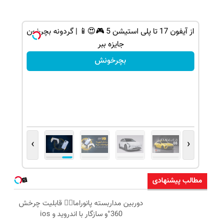
ی کن ، گردونه
از آیفون 17 تا پلی استیشن 5 🎮😍📱 | گردونه بچرخون
جایزه ببر
بچرخونش
›
‹
مطالب پیشنهادی
دوربین مداربسته پانوراما👈🏻 قابلیت چرخش
360°و سازگار با اندروید و ios