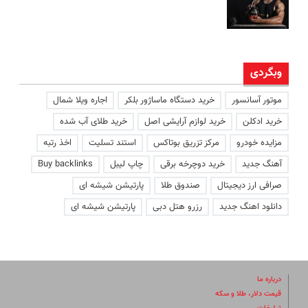
وبگردی
موتور آسانسور
خرید دستگاه ماساژور بلکر
اجاره ویلا شمال
خرید ادکلن
خرید لوازم آرایشی اصل
خرید طلای آب شده
مزایده خودرو
مرکز تزریق بوتاکس
استند تسلیت
اخذ رتبه
آهنگ جدید
خرید دوچرخه برقی
چاپ لیبل
Buy backlinks
صرافی ارز دیجیتال
صندوق طلا
پارتیشن شیشه ای
دانلود اهنگ جدید
رزرو هتل دبی
پارتیشن شیشه ای
درباره ما
قیمت دلار، طلا و سکه