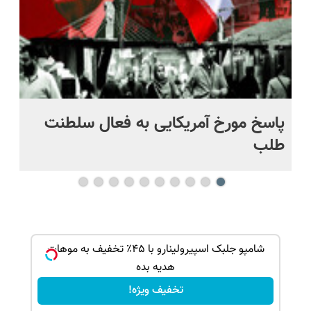
پاسخ مورخ آمریکایی به فعال سلطنت
با
طلب
بک!
شامپو جلبک اسپیرولینارو با ۴۵٪ تخفیف به موهات
هدیه بده
تخفیف ویژه!