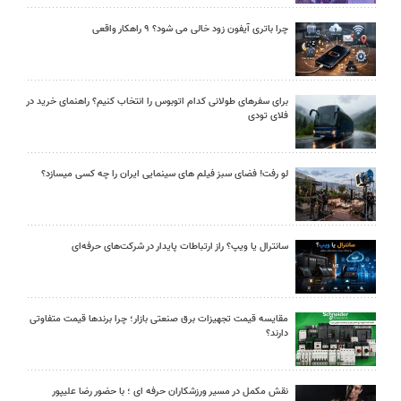
چرا باتری آیفون زود خالی می شود؟ ۹ راهکار واقعی
برای سفرهای طولانی کدام اتوبوس را انتخاب کنیم؟ راهنمای خرید در
فلای تودی
لو رفت! فضای سبز فیلم های سینمایی ایران را چه کسی میسازد؟
سانترال یا ویپ؟ راز ارتباطات پایدار در شرکت‌های حرفه‌ای
مقایسه قیمت تجهیزات برق صنعتی بازار؛ چرا برندها قیمت متفاوتی
دارند؟
نقش مکمل در مسیر ورزشکاران حرفه ای ؛ با حضور رضا علیپور