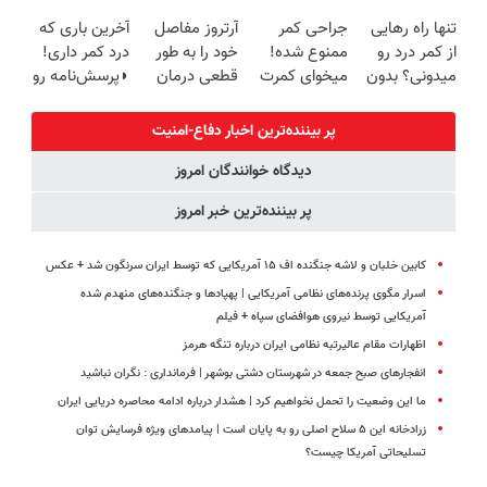
امروز حراج شد
کن!
همیشه خوب
زیبایی دندوناتو
تنها راه رهایی
جراحی کمر
آرتروز مفاصل
آخرین باری که
🔥 پرداخت
(پرسش‌نامه)
کنی؟
برگردون
از کمر درد رو
ممنوع شده!
خود را به طور
درد کمر داری!
درب منزل
(◂پرسش‌نامه
(40%off)
میدونی؟ بدون
میخوای کمرت
قطعی درمان
◗پرسش‌نامه رو
رو پر کن)
نیاز به دارو!
رو در منزل
کنید!
پر کن◖
(◂پرسش‌نامه)
درمان کنی؟
◗پرسش‌نامه◖
پر بیننده‌ترین اخبار دفاع-امنیت
((پرسش‌نامه))
دیدگاه خوانندگان امروز
پر بیننده‌ترین خبر امروز
کابین خلبان و لاشه جنگنده اف ۱۵ آمریکایی که توسط ایران سرنگون شد + عکس
اسرار مگوی پرنده‌های نظامی آمریکایی | پهپادها و جنگنده‌های منهدم شده
آمریکایی توسط نیروی هوافضای سپاه + فیلم
اظهارات مقام عالیرتبه نظامی ایران درباره تنگه هرمز
انفجارهای صبح جمعه در شهرستان دشتی بوشهر | فرمانداری : نگران نباشید
ما این وضعیت را تحمل نخواهیم کرد | هشدار درباره ادامه محاصره دریایی ایران
زرادخانه این ۵ سلاح اصلی رو به پایان است | پیامدهای ویژه فرسایش توان
تسلیحاتی آمریکا چیست؟