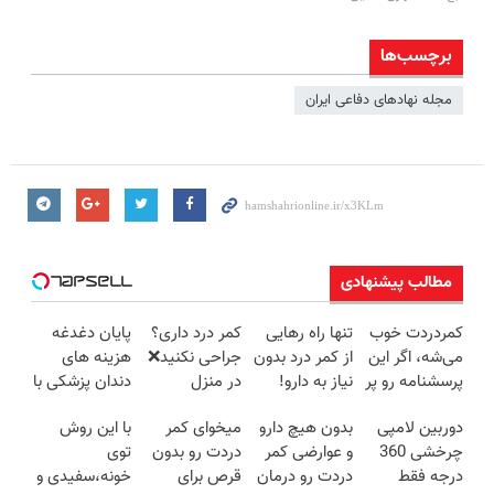
برچسب‌ها
مجله نهادهای دفاعی ایران
مطالب پیشنهادی
کمردردت خوب
تنها راه رهایی
کمر درد داری؟
پایان دغدغه
می‌شه، اگر این
از کمر درد بدون
جراحی نکنید❌
هزینه های
پرسشنامه رو پر
نیاز به دارو!
در منزل
دندان پزشکی با
کنی!!
(◂پرسش‌نامه)
درمانش کن
پک سفید
دوربین لامپی
بدون هیچ دارو
میخوای کمر
با این روش
(◂پرسش‌نامه)
کننده خانگی
چرخشی 360
و عوارضی کمر
دردت رو بدون
توی
درجه فقط
دردت رو درمان
قرص برای
خونه،سفیدی و