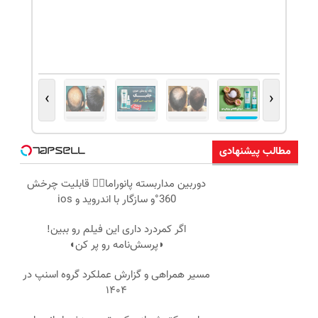
›
‹
مطالب پیشنهادی
دوربین مداربسته پانوراما👈🏻 قابلیت چرخش
360°و سازگار با اندروید و ios
اگر کمردرد داری این فیلم رو ببین!
◗پرسش‌نامه رو پر کن◖
مسیر همراهی و گزارش عملکرد گروه اسنپ در
۱۴۰۴