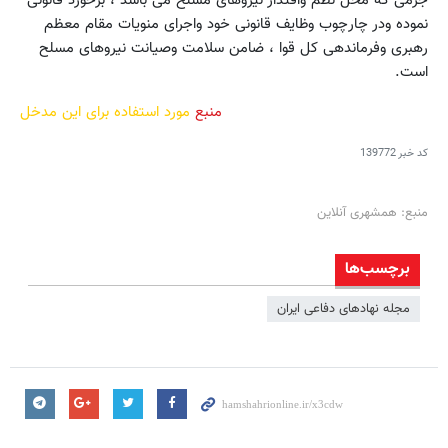
جرمی که مخل نظم واقتدار نیروهای مسلح می باشد ، برخورد قانونی
نموده ودر چارچوب وظایف قانونی خود واجرای منویات مقام معظم
رهبری وفرماندهی کل قوا ، ضامن سلامت وصیانت نیروهای مسلح
است.
منبع
مورد استفاده برای این مدخل
کد خبر
139772
منبع: همشهری آنلاین
برچسب‌ها
مجله نهادهای دفاعی ایران