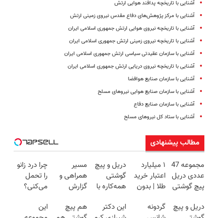
آشنایی با تاریخچه پدافند هوایی ارتش
آشنایی با مرکز پژوهش‌های دفاع مقدس نیروی زمینی ارتش
آشنایی با تاریخچه نیروی هوایی ارتش جمهوری اسلامی ایران
آشنایی با تاریخچه نیروی زمینی ارتش جمهوری اسلامی ایران
آشنایی با سازمان عقیدتی سیاسی ارتش جمهوری اسلامی ایران
آشنایی با تاریخچه نیروی دریایی ارتش جمهوری اسلامی ایران
آشنایی با سازمان صنایع هوافضا
آشنایی با سازمان صنایع هوایی نیروهای مسلح
آشنایی با سازمان صنایع دفاع
آشنایی با ستاد کل نیروهای مسلح
مطالب پیشنهادی
مجموعه 47
۱ میلیارد
دریل و پیچ
مسیر
چرا درد زانو
عددی دریل
اعتبار خرید
گوشتی
همراهی و
را تحمل
پیچ گوشتی
طلا | بدون
همه‌کاره با
گزارش
می‌کنی؟
شارژی
ضامن و
گیربکس
عملکرد
خیلی ساده
دریل و پیچ
گردونه
این دکتر
هم پیچ
این
(تخفیف به
چک
هوشمند ⚙️
گروه اسنپ
درمنزل
گوشتی
شانس
شیرازی کرم
گوشتی هم
مجموعه