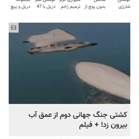
مدت
(نصف
در ۱۴۰۴
درمانش کن
شارژی
بدون پوچ از
ترمیم زخم
دریل با 47
دریل و پیچ
محدود)
قیمت بازار
فوق‌قدرت با
PS5 تا
ایرانی را
تیکه
گوشتی رو با
🔥)
کنترل
آیفون17 و
ساخت!!!
کاربردی! تا
گارانتی و
سرعت ⚡
بیت کوین
تخفیف داره
نصف قیمت
(همراه با
🔥
بخرش!🔥
بخر!😉
متعلقات)
.
کشتی‌ جنگ جهانی دوم از عمق آب
اف
بیرون زد! + فیلم
ما