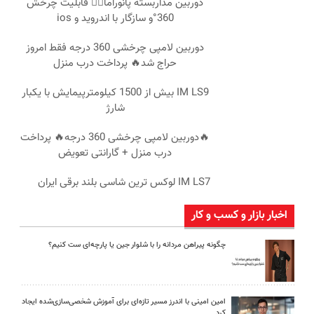
دوربین مداربسته پانوراما👈🏻 قابلیت چرخش
360°و سازگار با اندروید و ios
دوربین لامپی چرخشی 360 درجه فقط امروز
حراج شد🔥 پرداخت درب منزل
IM LS9 بیش از 1500 کیلومترپیمایش با یکبار
شارژ
🔥دوربین لامپی چرخشی 360 درجه🔥 پرداخت
درب منزل + گارانتی تعویض
IM LS7 لوکس ترین شاسی بلند برقی ایران
اخبار بازار و کسب و کار
چگونه پیراهن مردانه را با شلوار جین یا پارچه‌ای ست کنیم؟
امین امینی با اندرز مسیر تازه‌ای برای آموزش شخصی‌سازی‌شده ایجاد
کرد