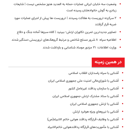
وضعیت سه خلبان ایرانی عملیات حمله به العدید هنوز مشخص نیست | شایعات
زیادی به گوش خانواده‌شان رسیده است
۲ سرکرده تروریست به هلاکت رسیدند | تروریست ها پیش از اجرای عملیات مورد
ضربه قرار گرفتند
تصاویر جدیدترین تمرین تکاوران ارتش؛ ببینید | کلاه سبزها آماده جنگ و دفاع
اطلاعیه سپاه: ۸ شرور مسلح شاخص و مرتبط گروهک‌های تروریستی دستگیر شدند
وزارت اطلاعات: ۲۱ مزدور موساد شناسایی و بازداشت شدند
در همین زمینه
آشنایی با سپاه پاسداران انقلاب اسلامی
آشنایی با شورای‌عالی امنیت ملی جمهوری اسلامی ایران
آشنایی با سازمان پدافند غیرعامل کشور
آشنایی با ستاد مشترک ارتش جمهوری اسلامی ایران
آشنایی با ارتش جمهوری اسلامی ایران
آشنایی با نیروهای ویژه هوابرد ارتش
آشنایی با وظایف قرارگاه پدافند هوایی خاتم الانبیاء(ص)
آشنایی با مأموریت‌های قرارگاه پدافندهوایی خاتم‌الانبیاء