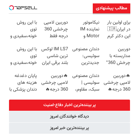
مطالب پیشنهادی
برای اولین بار
نیکاموتور
دوربین لامپی
با این روش
در ایران🇮🇷
نماینده IM
چرخشی 360
توی
این دکتر کرم
Motor و
درجه فقط
خونه،سفیدی و
ترمیم کننده 23
Lynk&Co در
امروز حراج شد
زیبایی دندوناتو
دوربین
دندان مصنوعی
IM LS7 لوکس
با این روش
روزه ساخت!
ایران
🔥 پرداخت
برگردون
مداربسته با
سوئیسی:
ترین شاسی
توی
درب منزل
(40%off)
چرخش 360°
جدیدترین
بلند برقی ایران
خونه،سفیدی و
+ تخفیف
فناوری اروپا،
زیبایی دندوناتو
🔥دوربین
دندان مصنوعی
🔥دوربین
پایان دغدغه
(ضمانت
سبک و مقاوم |
برگردون(40%off)
لامپی چرخشی
سوئیسی |
لامپی چرخشی
هزینه های
تعویض +
پرداخت قسطی
360 درجه🔥
سبک، مقاوم،
360 درجه🔥
دندان پزشکی با
پرداخت درب
پرداخت درب
طبیعی! ویزیت
دارای دزدگیر
پک سفید
منزل)
منزل + گارانتی
رایگان+پرداخت
حرکتی
کننده خانگی
پر بیننده‌ترین اخبار دفاع-امنیت
تعویض
اقساطی😍
دیدگاه خوانندگان امروز
پر بیننده‌ترین خبر امروز