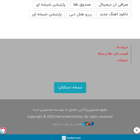
صرافی ارز دیجیتال
صندوق طلا
پارتیشن شیشه ای
دانلود اهنگ جدید
رزرو هتل دبی
پارتیشن شیشه ای
درباره ما
قیمت دلار، طلا و سکه
تبلیغات
نسخه دسکتاپ
حقوق همشهری‌آنلاین متعلق به موسسه همشهری است
Copyright © 2020 HamshahriOnline, All rights reserved
طراحی و تولید: نستوه