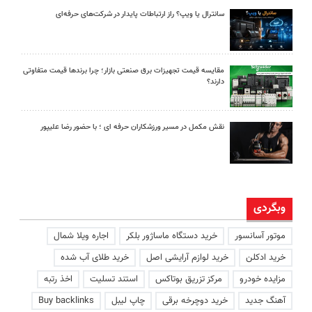
سانترال یا ویپ؟ راز ارتباطات پایدار در شرکت‌های حرفه‌ای
مقایسه قیمت تجهیزات برق صنعتی بازار؛ چرا برندها قیمت متفاوتی
دارند؟
نقش مکمل در مسیر ورزشکاران حرفه ای ؛ با حضور رضا علیپور
وبگردی
موتور آسانسور
خرید دستگاه ماساژور بلکر
اجاره ویلا شمال
خرید ادکلن
خرید لوازم آرایشی اصل
خرید طلای آب شده
مزایده خودرو
مرکز تزریق بوتاکس
استند تسلیت
اخذ رتبه
آهنگ جدید
خرید دوچرخه برقی
چاپ لیبل
Buy backlinks