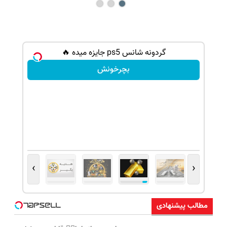
شانس بدون پوچ، از آیفون17تا PS5 و طلای
گردونه شانس ps5 جایزه میده 🔥
بچرخونش
›
‹
مطالب پیشنهادی