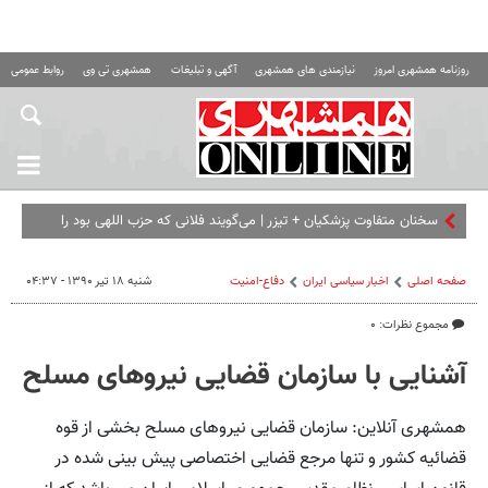
روزنامه همشهری امروز
نیازمندی های همشهری
آگهی و تبلیغات
همشهری تی وی
روابط عمومی ه
سخنان متفاوت پزشکیان + تیزر | می‌گویند فلانی که حزب اللهی بود را
برداشته ای... | امش
صفحه اصلی
اخبار سیاسی ایران
دفاع-امنیت
شنبه ۱۸ تیر ۱۳۹۰ - ۰۴:۳۷
مجموع نظرات: ۰
آشنایی با سازمان قضایی نیروهای مسلح
همشهری آنلاین: سازمان قضایی نیروهای مسلح بخشی از قوه
قضائیه کشور و تنها مرجع قضایی اختصاصی پیش بینی شده در