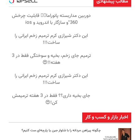
مطالب پیشنهادی
دوربین مداربسته پانوراما👈🏻 قابلیت چرخش
360°و سازگار با اندروید و ios
این دکتر شیرازی کرم ترمیم زخم ایرانی را
ساخت!!!
ترمیم جای زخم، بخیه و سوختگی فقط در 3
هفته!!😍
این دکتر شیرازی کرم ترمیم زخم ایرانی را
ساخت!!!
جای بخیه داری؟؟ فقط در 3 هفته ترمیمش
کن!😍
اخبار بازار و کسب و کار
چگونه پیراهن مردانه را با شلوار جین یا پارچه‌ای ست کنیم؟