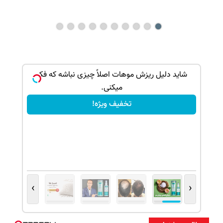
ک جهت
شاید دلیل ریزش موهات اصلاً چیزی نباشه که فکر
میکنی.
تخفیف ویژه!
›
‹