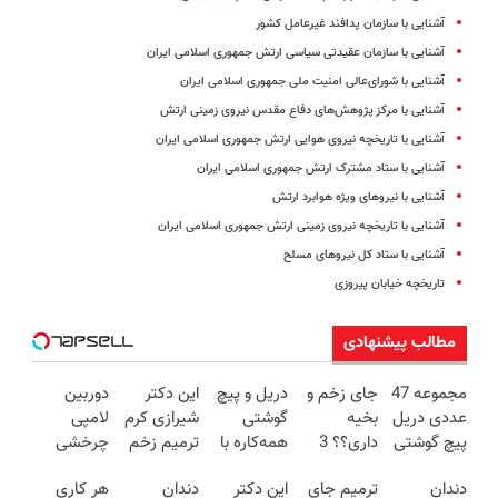
آشنایی با سازمان پدافند غیرعامل کشور
آشنایی با سازمان عقیدتی سیاسی ارتش جمهوری اسلامی ایران
آشنایی با شورای‌عالی امنیت ملی جمهوری اسلامی ایران
آشنایی با مرکز پژوهش‌های دفاع مقدس نیروی زمینی ارتش
آشنایی با تاریخچه نیروی هوایی ارتش جمهوری اسلامی ایران
آشنایی با ستاد مشترک ارتش جمهوری اسلامی ایران
آشنایی با نیروهای ویژه هوابرد ارتش
آشنایی با تاریخچه نیروی زمینی ارتش جمهوری اسلامی ایران
آشنایی با ستاد کل نیروهای مسلح
تاریخچه خیابان پیروزی
مطالب پیشنهادی
مجموعه 47
جای زخم و
دریل و پیچ
این دکتر
دوربین
عددی دریل
بخیه
گوشتی
شیرازی کرم
لامپی
پیچ گوشتی
داری؟؟ 3
همه‌کاره با
ترمیم زخم
چرخشی
شارژی
هفته‌ای
گیربکس
ایرانی را
360 درجه
دندان
ترمیم جای
این دکتر
دندان
هر کاری
(تخفیف به
محوش کن!
هوشمند ⚙️
ساخت!!!
فقط امروز