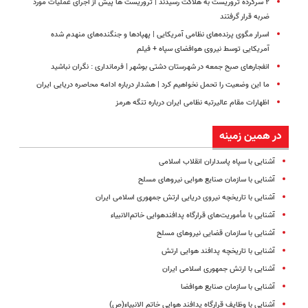
۲ سرکرده تروریست به هلاکت رسیدند | تروریست ها پیش از اجرای عملیات مورد
ضربه قرار گرفتند
اسرار مگوی پرنده‌های نظامی آمریکایی | پهپادها و جنگنده‌های منهدم شده
آمریکایی توسط نیروی هوافضای سپاه + فیلم
انفجارهای صبح جمعه در شهرستان دشتی بوشهر | فرمانداری : نگران نباشید
ما این وضعیت را تحمل نخواهیم کرد | هشدار درباره ادامه محاصره دریایی ایران
اظهارات مقام عالیرتبه نظامی ایران درباره تنگه هرمز
در همین زمینه
آشنایی با سپاه پاسداران انقلاب اسلامی
آشنایی با سازمان صنایع هوایی نیروهای مسلح
آشنایی با تاریخچه نیروی دریایی ارتش جمهوری اسلامی ایران
آشنایی با مأموریت‌های قرارگاه پدافندهوایی خاتم‌الانبیاء
آشنایی با سازمان قضایی نیروهای مسلح
آشنایی با تاریخچه پدافند هوایی ارتش
آشنایی با ارتش جمهوری اسلامی ایران
آشنایی با سازمان صنایع هوافضا
آشنایی با وظایف قرارگاه پدافند هوایی خاتم الانبیاء(ص)