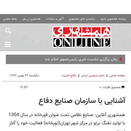
روزنامه همشهری امروز
نیازمندی های همشهری
آگهی و تبلیغات
همشهری تی وی
روابط عمومی ه
زمان برگزاری نشست خبری رئیس‌جمهور اعلام شد
صفحه اصلی
اخبار سیاسی ایران
دفاع-امنیت
یکشنبه ۲۲ بهمن ۱۳۹۱ -
مجموع نظرات: ۰
۱۷:۵۲
آشنایی با سازمان صنایع دفاع
همشهری آنلاین: صنایع نظامی تحت عنوان قورخانه در سال 1304
با تولید تفنگ برنو در مرکز شهر تهران(توپخانه) فعالیت خود را آغاز