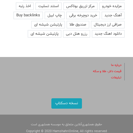
مزایده خودرو
مرکز تزریق بوتاکس
استند تسلیت
اخذ رتبه
آهنگ جدید
خرید دوچرخه برقی
چاپ لیبل
Buy backlinks
صرافی ارز دیجیتال
صندوق طلا
پارتیشن شیشه ای
دانلود اهنگ جدید
رزرو هتل دبی
پارتیشن شیشه ای
درباره ما
قیمت دلار، طلا و سکه
تبلیغات
نسخه دسکتاپ
حقوق همشهری‌آنلاین متعلق به موسسه همشهری است
Copyright © 2020 HamshahriOnline, All rights reserved