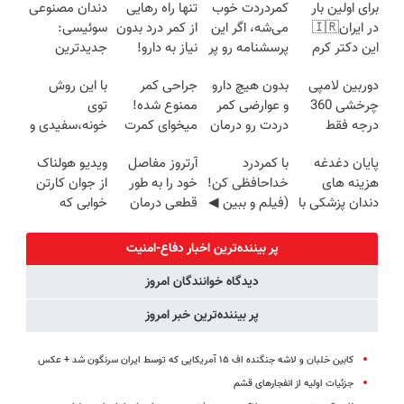
برای اولین بار
کمردردت خوب
تنها راه رهایی
دندان مصنوعی
در ایران🇮🇷
می‌شه، اگر این
از کمر درد بدون
سوئیسی:
این دکتر کرم
پرسشنامه رو پر
نیاز به دارو!
جدیدترین
ترمیم کننده 23
کنی!!
(◂پرسش‌نامه)
فناوری اروپا،
دوربین لامپی
بدون هیچ دارو
جراحی کمر
با این روش
روزه ساخت!
سبک و مقاوم |
چرخشی 360
و عوارضی کمر
ممنوع شده!
توی
پرداخت قسطی
درجه فقط
دردت رو درمان
میخوای کمرت
خونه،سفیدی و
امروز حراج شد
کن!
رو در منزل
زیبایی دندوناتو
پایان دغدغه
با کمردرد
آرتروز مفاصل
ویدیو هولناک
🔥 پرداخت
(پرسش‌نامه)
درمان کنی؟
برگردون
هزینه های
خداحافظی کن!
خود را به طور
از جوان کارتن
درب منزل
((پرسش‌نامه))
(40%off)
دندان پزشکی با
(فیلم و ببین ◀
قطعی درمان
خوابی که
پک سفید
پرسش‌نامه رو
کنید!
میلیاردر شد.
کننده خانگی
پرکن)
◗پرسش‌نامه◖
آموزش رایگان
پر بیننده‌ترین اخبار دفاع-امنیت
دیدگاه خوانندگان امروز
پر بیننده‌ترین خبر امروز
کابین خلبان و لاشه جنگنده اف ۱۵ آمریکایی که توسط ایران سرنگون شد + عکس
جزئیات اولیه از انفجارهای قشم