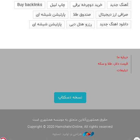
آهنگ جدید
خرید دوچرخه برقی
چاپ لیبل
Buy backlinks
صرافی ارز دیجیتال
صندوق طلا
پارتیشن شیشه ای
دانلود اهنگ جدید
رزرو هتل دبی
پارتیشن شیشه ای
درباره ما
قیمت دلار، طلا و سکه
تبلیغات
نسخه دسکتاپ
حقوق همشهری‌آنلاین متعلق به موسسه همشهری است
Copyright © 2020 HamshahriOnline, All rights reserved
طراحی و تولید: نستوه