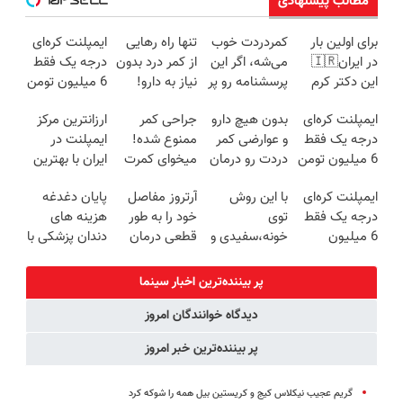
مطالب پیشنهادی
برای اولین بار
کمردردت خوب
تنها راه رهایی
ایمپلنت کره‌ای
در ایران🇮🇷
می‌شه، اگر این
از کمر درد بدون
درجه یک فقط
این دکتر کرم
پرسشنامه رو پر
نیاز به دارو!
6 میلیون تومن
ترمیم کننده 23
کنی!!
(◂پرسش‌نامه)
❗
ایمپلنت کره‌ای
بدون هیچ دارو
جراحی کمر
ارزانترین مرکز
روزه ساخت!
درجه یک فقط
و عوارضی کمر
ممنوع شده!
ایمپلنت در
6 میلیون تومن
دردت رو درمان
میخوای کمرت
ایران با بهترین
✅
کن!
رو در منزل
کیفیت و قیمت
ایمپلنت کره‌ای
با این روش
آرتروز مفاصل
پایان دغدغه
(پرسش‌نامه)
درمان کنی؟
درجه یک فقط
توی
خود را به طور
هزینه های
((پرسش‌نامه))
6 میلیون
خونه،سفیدی و
قطعی درمان
دندان پزشکی با
تومن❗
زیبایی دندوناتو
کنید!
پک سفید
برگردون
◗پرسش‌نامه◖
کننده خانگی
پر بیننده‌ترین اخبار سینما
(40%off)
دیدگاه خوانندگان امروز
پر بیننده‌ترین خبر امروز
گریم عجیب نیکلاس کیج و کریستین بیل همه را شوکه کرد