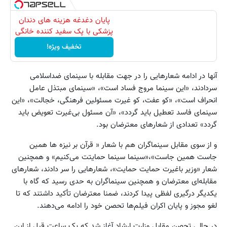
پایان دغدغه هزینه های دندان
پزشکی با پک سفید کننده خانگی
تخفیف ویژه!
آنها در ادامه شعارهایی را در جهت مقابله با سینمای ضد‌اسلامی
سردادند، «این سینما مروج فساد است»، ‌«سینمای مبتذل عامل
انحراف است»، ‌«کو عفت‌، کو غیرت مسئولین فرهنگی،‌ خجالت»، «این
سینمای فاسد تعطیل باید گردد»، «آن مسئول بی‌غیرت تعویض باید
گردد» تعدادی از شعارهای معترضان بود.
و از سوی مقابل سینماگران هم با شعار « قرآن بر نیزه ها همین
جاست همین جاست»،«سینما سینما حمایتت می‌کنیم» و همچنین
شعار «وزیر باغیرت حمایت حمایت»، شعارهایی را سر دادند، شعارهای
مقابله‌ای معترضان و همچنین سینماگران به حدی رسید که گاه با
یکدیگر درگیری لفظی پیدا کردند، ضمنا معترضان تأکید داشتند که تا
لغو مجوز و پایان اکران فیلم‌ها تحصن خود را ادامه می‌دهند.
در حالی تحصن مقابل وزارت ارشاد آغاز شد که یک ساعت قبل از این