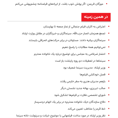
مورگان فریمن: اگر پولش خوب باشد، از ایرادهای فیلمنامه چشم‌پوشی می‌کنم
در همین زمینه
اعتراض به اکران فیلم جنجالی از نماز جمعه تا بهارستان
تجمع همزمان انصار حزب‌الله، سینماگران و خبرنگاران در مقابل وزارت ارشاد
سینماگران بیانیه دادند: مسئولان در برابر حرکت‌های انحرافی بایستند
نمی‌توانیم همه مطالبات را پاسخ دهیم
احضار ضرغامی به مجلس برای توضیح درباره یک خانواده محترم
سینماها در تعطیلات دو روزه پایتخت باز است
وزیر ارشاد: مدیریت سینما ضعیف بود
فصل خودکشی فیلم‌ها
بازهم مدیران هنری به سفر خارجی رفتند
صائب تبریزی، بهانه جدید نشستی دیگر
شورای تخصصی نظارت بر فیلم‌ها تشکیل شود
دفاع سازندگان «یک خانواده محترم» در برابر یک اتهام دردسرساز
خط قرمز را مخاطب تعیین می‌کند
نظر وزیر ارشاد در مورد ساخت فیلم‎هایی با موضوع خیانت و سرنوشت خانه سینما