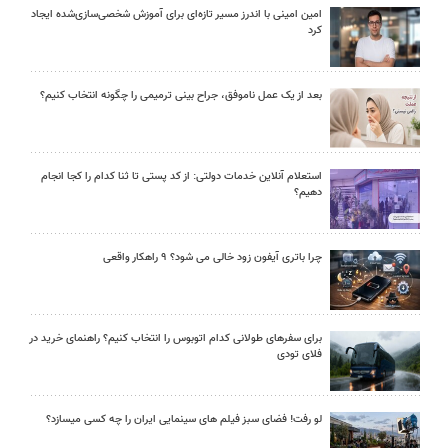
امین امینی با اندرز مسیر تازه‌ای برای آموزش شخصی‌سازی‌شده ایجاد
کرد
بعد از یک عمل ناموفق، جراح بینی ترمیمی را چگونه انتخاب کنیم؟
استعلام آنلاین خدمات دولتی: از کد پستی تا ثنا کدام را کجا انجام
دهیم؟
چرا باتری آیفون زود خالی می شود؟ ۹ راهکار واقعی
برای سفرهای طولانی کدام اتوبوس را انتخاب کنیم؟ راهنمای خرید در
فلای تودی
لو رفت! فضای سبز فیلم های سینمایی ایران را چه کسی میسازد؟