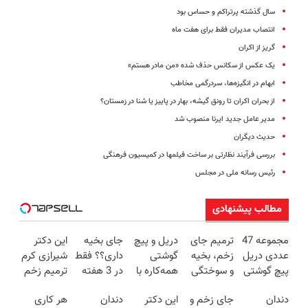
سال گذشته پرتراکم و حساس بود
انتصاب مدیران فقط برای هفت ماه
گریز از اکران
یک عکس از سکانس حذف شده «من مادر هستم»
ابهام در انگیزه‌ها، سردرگمی مخاطب
از بحران اکران تا رونق گیشه، بهار در پاییز یا شنا در زمستان؟
مدیر عامل جدید ایرنا منصوب شد
حدیث دیگران
بررسی فرآیند نظارتی بر ساخت فیلمها در کمیسیون فرهنگی
رئیس رسانه ملی در مجلس
مطالب پیشنهادی
مجموعه 47
ترمیم جای
دریل و پیچ
جای بخیه
این دکتر
عددی دریل
زخم، بخیه
گوشتی
داری؟؟ فقط
شیرازی کرم
پیچ گوشتی
و سوختگی
همه‌کاره با
در 3 هفته
ترمیم زخم
شارژی
فقط در 3
گیربکس
ترمیمش
ایرانی را
دندان
جای زخم و
این دکتر
دندان
هر کاری
(تخفیف به
هفته!!😍
هوشمند ⚙️
کن!😍
ساخت!!!