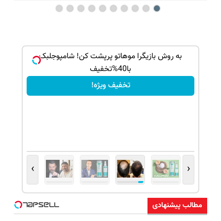
ک جهت
به روش بازیگرا موهاتو پرپشت کن! شامپوجلبک
با40%تخفیف
تخفیف ویژه!
›
‹
مطالب پیشنهادی