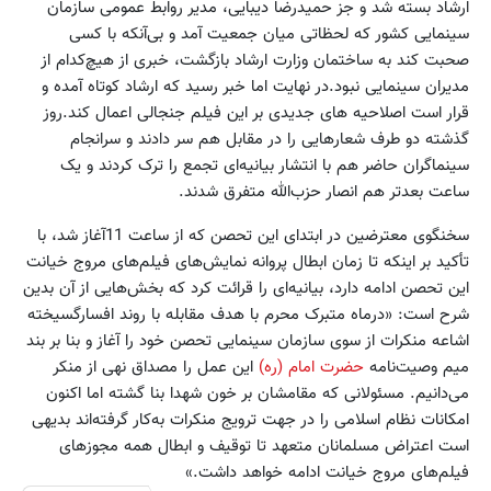
ارشاد بسته شد و جز حمیدرضا دیبایی، مدیر روابط عمومی سازمان
سینمایی کشور که لحظاتی میان جمعیت آمد و بی‌آنکه با کسی
صحبت کند به ساختمان وزارت ارشاد بازگشت، خبری از هیچ‌کدام از
مدیران سینمایی نبود.در نهایت اما خبر رسید که ارشاد کوتاه آمده و
قرار است اصلاحیه های جدیدی بر این فیلم جنجالی اعمال کند.روز
گذشته دو طرف شعارهایی را در مقابل هم سر دادند و سرانجام
سینماگران حاضر هم با انتشار بیانیه‌ای تجمع را ترک کردند و یک
ساعت بعدتر هم انصار حزب‌الله متفرق شدند.
سخنگوی معترضین در ابتدای این تحصن که از ساعت 11آغاز شد، با
تأکید بر اینکه تا زمان ابطال پروانه نمایش‌های فیلم‌های مروج خیانت
این تحصن ادامه دارد‌، بیانیه‌ای را قرائت کرد که بخش‌هایی از آن بدین
شرح است: «در‌ماه متبرک محرم با هدف مقابله با روند افسارگسیخته
اشاعه منکرات از سوی سازمان سینمایی تحصن خود را آغاز و بنا بر بند
میم وصیت‌نامه
حضرت امام (ره)
این عمل را مصداق نهی از منکر
می‌دانیم. مسئولانی که مقامشان بر خون شهدا بنا گشته اما اکنون
امکانات نظام اسلامی را در جهت ترویج منکرات به‌کار گرفته‌اند بدیهی
است اعتراض مسلمانان متعهد تا توقیف و ابطال همه مجوزهای
فیلم‌های مروج خیانت ادامه خواهد داشت.»