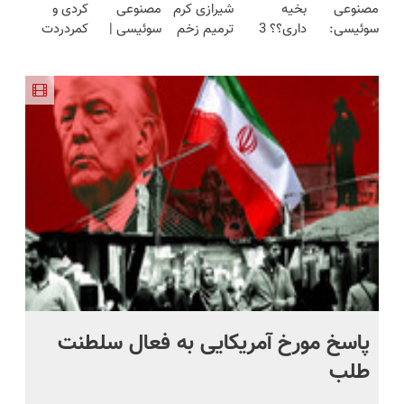
مصنوعی
بخیه
شیرازی کرم
مصنوعی
کردی و
مدت
(نصف
سوئیسی:
داری؟؟ 3
ترمیم زخم
سوئیسی |
کمردردت
محدود)
قیمت بازار
جدیدترین
هفته‌ای
ایرانی را
سبک،
درمان نشد؟
🔥)
فناوری
محوش کن!
ساخت!!!
مقاوم،
پر کردن
اروپا، سبک
طبیعی!
پرسشنامه و
و مقاوم |
ویزیت
دریافت راه
پرداخت
رایگان+پرداخت
حل
قسطی
اقساطی😍
پاسخ مورخ آمریکایی به فعال سلطنت
با
طلب