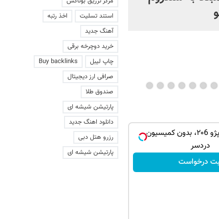
مرکز تزریق بوتاکس
و
ایران می‌شود؟ | ویدئو
استند تسلیت
اخذ رتبه
آهنگ جدید
خرید دوچرخه برقی
چاپ لیبل
Buy backlinks
صرافی ارز دیجیتال
صندوق طلا
پارتیشن شیشه ای
دانلود اهنگ جدید
فروش راحت پژو ۲۰6، بدون کمیسیون و
رزرو هتل دبی
دردسر
پارتیشن شیشه ای
بت درخواست