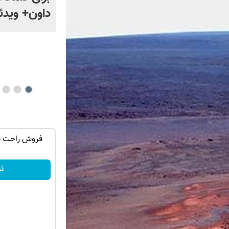
توضیحات سم شناس بالینی
داون+ ویدئ
درباره مخدر «ناس»
بار در ایران🇮🇷 این دکتر کرم
خرید قطعات و بیمه ماشین با یدک دات کام؛
سریع عضو شو
کلیک کن!
ث