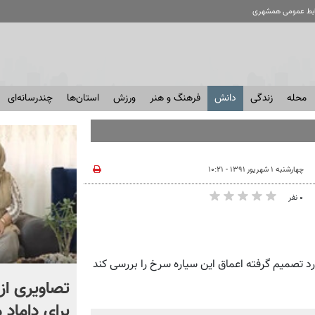
ابط عمومی همشهری
محله
زندگی
دانش
فرهنگ و هنر
ورزش
استان‌ها
چندرسانه‌ای
چهارشنبه ۱ شهریور ۱۳۹۱ - ۱۰:۲۱
۰ نفر
د تصمیم گرفته اعماق این سیاره سرخ را بررسی کند
این مخدر علناً در خیابان
تصاویری از
مصرف می شود! + ویدئو |
برای داماد 