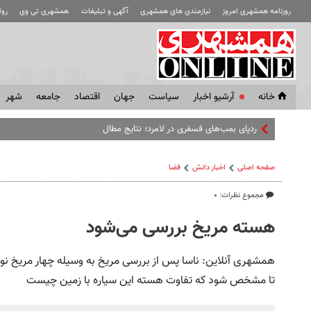
روزنامه همشهری امروز
نیازمندی های همشهری
آگهی و تبلیغات
همشهری تی وی
رو
خانه
آرشیو اخبار
سياست
جهان
اقتصاد
جامعه
شهر
ردپای بمب‌های فسفری در لامرد؛ نتایج مطالعات‌مان را به گوش جهان می‌
صفحه اصلی
اخبار دانش
فضا
مجموع نظرات: ۰
هسته مریخ بررسی می‌شود
همشهری آنلاین: ناسا پس از بررسی مریخ به وسیله چهار مریخ نور
تا مشخص شود که تفاوت هسته این سیاره با زمین چیست