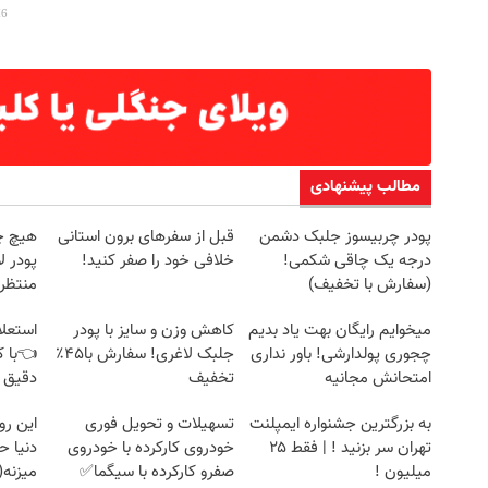
مطالب پیشنهادی
پودر چربیسوز جلبک دشمن
قبل از سفرهای برون استانی
هیچ چ
درجه یک چاقی شکمی!
خلافی خود را صفر کنید!
پودر ل
(سفارش با تخفیف)
منتظرت
میخوایم رایگان بهت یاد بدیم
کاهش وزن و سایز با پودر
استعلا
چجوری پولدارشی! باور نداری
جلبک لاغری! سفارش با۴۵٪
👈با ک
امتحانش مجانیه
تخفیف
دقیق 
به بزرگترین جشنواره ایمپلنت
تسهیلات و تحویل فوری
این ر
تهران سر بزنید ! | فقط ۲۵
خودروی کارکرده با خودروی
دنیا ح
میلیون !
صفرو کارکرده با سیگما✅
میزنه(