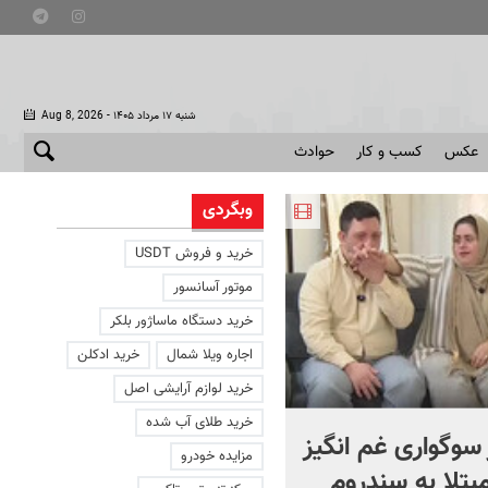
- شنبه ۱۷ مرداد ۱۴۰۵
Aug 8, 2026
عکس
کسب و کار
حوادث
وبگردی
خرید و فروش USDT
موتور آسانسور
خرید دستگاه ماساژور بلکر
اجاره ویلا شمال
خرید ادکلن
خرید لوازم آرایشی اصل
خرید طلای آب شده
 سوگواری غم انگیز
کریدور مشترک ایران و عمان
مزایده خودرو
مبتلا به سندروم
چگونه عامل پیروزی راهبردی