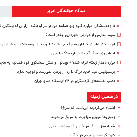
دیدگاه خوانندگان امروز
با وحدت‌شکن مبارزه کنید ولو عمامه من بر سر او باشد | راز بزرگ پنتاگون ل
سهم مدارس از عوارض شهرداری چقدر است؟
این مخدر علناً در خیابان مصرف می شود! + ویدئو | توضیحات سم شناس با
ادعای وزیر جنگ آمریکا درباره جنگ با ایران
بیژن نامدار زنگنه تبرئه شد؟ + ویدئو | واکنش سخنگوی قوه قضائیه به ماج
پرسپولیس قید خرید بزرگ را زد | زورمان نمی‌رسد و توجیه ندارد
نصب نقشه‌های گردشگری در ۲۴ ایستگاه مترو تهران
در همین زمینه
اشتباه می‌کردیم؛ آبی‌است نه سرخ!
زمینی‌ها مهیای مهاجرت به مریخ می‌شوند
شبیه سازی سفر مریخی و آشپزخانه مریخی
کاوشگر ناسا بر مریخ فرود آمد