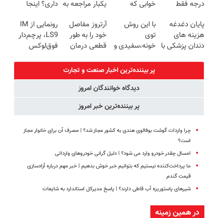
درجه فقط
خوابی که
یکبار مراجعه به
داری؟ اینجا
شد
امروز حراج شد
میلیاردر شد.
خودرو45
سریع و راحت
پایان دغدغه
با این روش
آرتروز مفاصل
رونمایی از IM
🔥 پرداخت
آموزش رایگان
بفروش
هزینه های
توی
خود را به طور
LS9، پرچم‌دار
درب منزل
دندان پزشکی با
خونه،سفیدی و
قطعی درمان
فوق‌لوکس
پک سفید
زیبایی دندوناتو
کنید!
EREV وارد بازار
کننده خانگی
برگردون
◗پرسش‌نامه◖
ایران شد
پر بیننده‌ترین اخبار صنعت و تجارت
(40%off)
دیدگاه خوانندگان امروز
پر بیننده‌ترین خبر امروز
چرا واردات گوشت بوفالوی هندی به کشور مجاز شد؟ | مصرف آن برای خانوار مجاز
است؟
امسال چقدر خودرو وارد می شود؟ | دلیل گرانی خودروهای وارداتی
ما پرداخت‌کننده نیستیم که بتوانیم خبر خوش بدهیم | خبر مهم درباره آزادسازی
قیمت گندم
شیرهای پاستوریزه آب قاطی دارند؟ | پاسخ مدیرکل استاندارد به شایعات
در همین زمینه