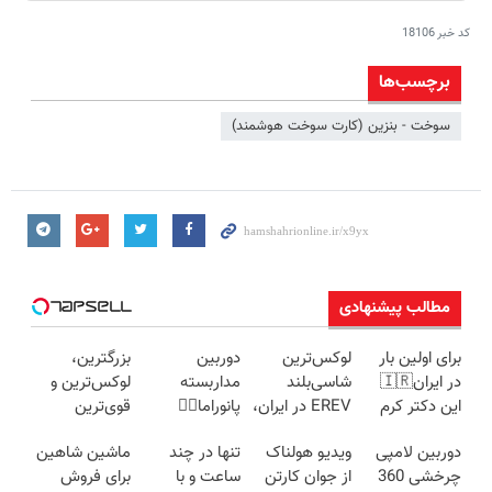
کد خبر
18106
برچسب‌ها
سوخت - بنزین (کارت سوخت هوشمند)
مطالب پیشنهادی
برای اولین بار
لوکس‌ترین
دوربین
بزرگترین،
در ایران🇮🇷
شاسی‌بلند
مداربسته
لوکس‌ترین و
این دکتر کرم
EREV در ایران،
پانوراما👈🏻
قوی‌ترین
ترمیم کننده 23
توسط نیکا
قابلیت چرخش
شاسی بلند
دوربین لامپی
ویدیو هولناک
تنها در چند
ماشین شاهین
روزه ساخت!
موتور رونمایی
360°و سازگار با
EREV در در
چرخشی 360
از جوان کارتن
ساعت و با
برای فروش
شد!
اندروید و ios
ایران رونمایی