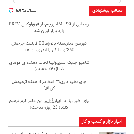
مطالب پیشنهادی
رونمایی از IM LS9، پرچم‌دار فوق‌لوکس EREV
وارد بازار ایران شد
دوربین مداربسته پانوراما👈🏻 قابلیت چرخش
360°و سازگار با اندروید و ios
شامپو جلبک اسپیرولینا نجات دهنده ی موهای
شما(۴۰٪تخفیف)
جای بخیه داری؟؟ فقط در 3 هفته ترمیمش
کن!😍
برای اولین بار در ایران🇮🇷 این دکتر کرم ترمیم
کننده 23 روزه ساخت!
اخبار بازار و کسب و کار