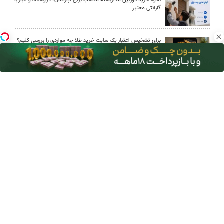
نحوه خرید دوربین مداربسته مناسب برای آپارتمان، فروشگاه و انبار با
گارانتی معتبر
برای تشخیص اعتبار یک سایت خرید طلا چه مواردی را بررسی کنیم؟
چطور بدون معامله در بیت‌پین از ارز دیجیتال سود دلاری بگیریم؟
کدام علائم را نباید در اینترنت جست‌وجو کرد؛ فهرست نشانه‌های
هشدار
اوریکس گیم؛ مرجع خرید یوسی پابجی موبایل
چگونه پیراهن مردانه را با شلوار جین یا پارچه‌ای ست کنیم؟