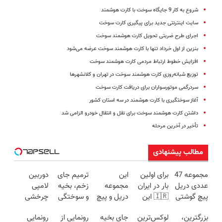
شروع به کار 9 جایگاه سوخت با کارت هوشمند
سایت اینترنتی جدید برای پیگیری کارت سوخت
اجرای طرح ضربتی تحویل کارت هوشمند سوخت
بنزین از اول خرداد تنها با کارت هوشمند سوخت عرضه می‌شود
افزایش خطوط ارتباط مردمی کارت هوشمند سوخت
توزیع شبانه‌روزی‌ کارت‌ هوشمند سوخت‌ در تهران و کلانشهرها
سردرگمی موتورسواران برای دریافت کارت سوخت
آغاز سوختگیری با کارت هوشمند در سه استان کشور
داشتن کارت هوشمند سوخت برای نقل و انتقال خودرو الزامی شد
تأخیر در آخرین مرحله
مطالب پیشنهادی
مجموعه 47
برای اولین
این
ترمیم جای
دوربین
عددی دریل
بار در ایران
مجموعه
زخم، بخیه
لامپی
پیچ گوشتی
🇮🇷 این
دریل و پیچ
و سوختگی
چرخشی
شارژی
دکتر کرم
گوشتی رو با
فقط در 3
360 درجه
بزرگترین،
لوکس‌ترین
جای بخیه
رونمایی از
رونمایی
(تخفیف به
ترمیم کننده
گارانتی و
هفته!!😍
فقط امروز