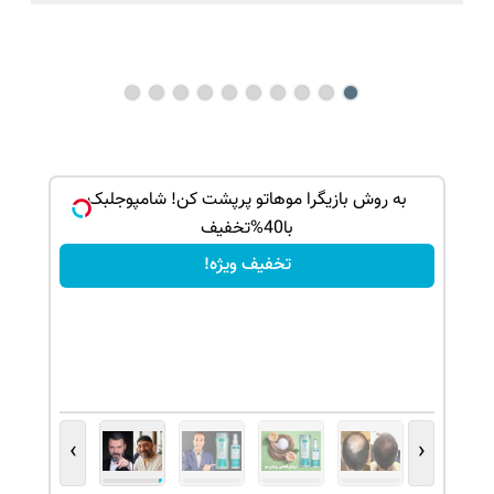
ک جهت
به روش بازیگرا موهاتو پرپشت کن! شامپوجلبک
با40%تخفیف
تخفیف ویژه!
›
‹