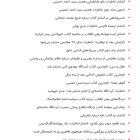
انتشار خاطرات بانو طباطبایی،همسر سید احمد خمینی
تدوین جلد دوم خاطرات همسر سید احمد خمینی
خسروشاهی و انتشار کتاب درباره شیخ محمد خیابانی
انتشار ترجمه فارسی خاطرات جرج‌ بوش
انتشار دست‌نوشته رهبر انقلاب بر حاشیه کتاب «نورالدین پسر ایران»
«آرامش بعد از توفان»؛ خاطرات سال ٦٨ هاشمی منتشر می‌شود
انتشار جلد دوم کتاب چریک‌های فدایی خلق
روایت هاشمی از دیدار با رهبری و نظرشان درباره نظام پارلمانی و ریاستی
عقل و دین؛ تازه‌ترین کتاب آیت‌الله مهدوی کنی منتشر شد
تازه‌ترین کتاب شفیعی کدکنی بعد از سه سال
گوهر معنا؛ تازه‌ترین کتاب سیدحسن خمینی
خاطرات آیت‌الله خامنه‌ای از امام منتشر شد؛ مدح خورشید
دیدگاه‌‌های رهبر انقلاب درباره کتاب سیاست‌نامه نطام‌الملک
راه‌اندازی صفحه کتاب پایگاه اطلاع رسانی حضرت آیت‌الله خامنه‌ای
انتشار دو کتاب تازه درباره بازاریابی
چند قطره خون برای آزادی؛ انتشار خاطرات یک روزنامه‌نگار قدیمی
جبهه استکبار و زورگویی برخلاف هیاهوی ظاهری رو به اضمحلال است
سوت سکوت؛ اشعار طنز عباس تربن منتشر شد