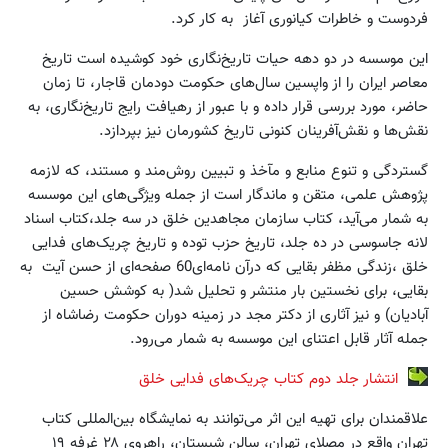
فردوست و خاطرات کیانوری آغاز به کار کرد.
این موسسه در دو دهه حیات تاریخ‌نگاری خود کوشیده است تاریخ
معاصر ایران را از واپسین سال‌های حکومت دودمان قاجار، تا زمان
حاضر، مورد بررسی قرار داده و با عبور از رهیافت رایج تاریخ‌نگاری، به
نقش‌ها و نقش‌‌آفرینان کنونی تاریخ کشورمان نیز بپردازد.
گستردگی و تنوع منابع و مآخذ و تبیین روش‌مند و مستند، که لازمه
پژوهش علمی، متقن و ماندگار است از جمله ویژگی‌های این موسسه
به شمار می‌آید، کتاب سازمان مجاهدین خلق در سه جلد،کتاب اسناد
لانه جاسوسی در ده جلد، تاریخ حزب توده و تاریخ چریک‌های فدایی
خلق ،زندگی مظفر بقایی که در‌آن نامه‌ای60 صفحه‌ای از حسن آیت به
بقایی، برای نخستین بار منتشر و تحلیل شد( به کوشش حسین
آبادیان) و نیز آثاری از دکتر مجد در زمینه دوران حکومت رضاشاه از
جمله آثار قابل اعتنای این موسسه به شمار می‌رود.
انتشار جلد دوم کتاب چریک‌های فدایی خلق
علاقمندان برای تهیه این اثر می‌توانند به نمایشگاه بین‌المللی کتاب
تهران واقع در مصلای تهران، سالن شبستان، راهروی ۲۸ غرفه ۱۹