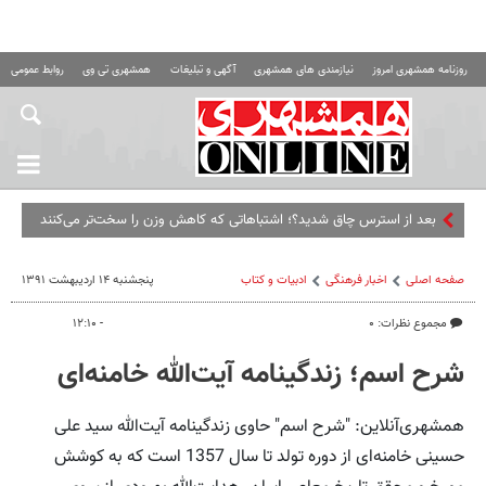
روزنامه همشهری امروز
نیازمندی های همشهری
آگهی و تبلیغات
همشهری تی وی
روابط عمومی ه
بعد از استرس چاق شدید؟؛ اشتباهاتی که کاهش وزن را سخت‌تر می‌کنند
صفحه اصلی
اخبار فرهنگی
ادبیات و کتاب
پنجشنبه ۱۴ اردیبهشت ۱۳۹۱
مجموع نظرات: ۰
- ۱۲:۱۰
شرح اسم؛ زندگینامه آیت‌الله خامنه‌ای
همشهری‌آنلاین: "شرح اسم" حاوی زندگینامه آیت‌الله سید علی
حسینی خامنه‌ای از دوره تولد تا سال 1357 است که به کوشش