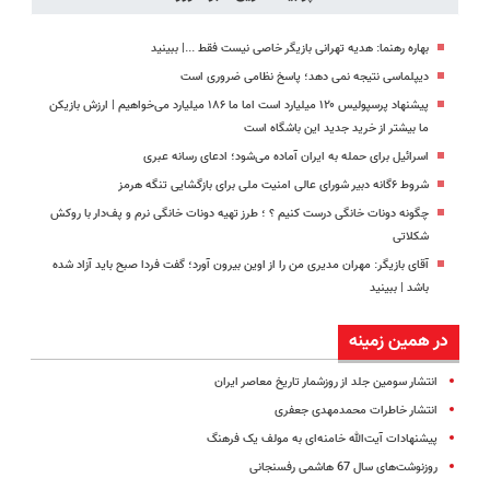
بهاره رهنما: هدیه تهرانی بازیگر خاصی نیست فقط ...|‌ ببینید
دیپلماسی نتیجه‌ نمی دهد؛ پاسخ نظامی ضروری است
پیشنهاد پرسپولیس ۱۲۰ میلیارد است اما ما ۱۸۶ میلیارد می‌خواهیم | ارزش بازیکن
ما بیشتر از خرید جدید این باشگاه است
اسرائیل برای حمله به ایران آماده می‌شود؛ ادعای رسانه عبری
شروط ۶گانه دبیر شورای عالی امنیت ملی برای بازگشایی تنگه هرمز
چگونه دونات خانگی درست کنیم ؟ ؛ طرز تهیه دونات خانگی نرم و پف‌دار با روکش
شکلاتی
آقای بازیگر: مهران مدیری من را از اوین بیرون آورد؛ گفت فردا صبح باید آزاد شده
باشد | ببینید
در همین زمینه
انتشار سومین جلد از روزشمار تاریخ معاصر ایران
انتشار خاطرات محمدمهدی جعفری
پیشنهادات آیت‌الله خامنه‌ای به مولف یک فرهنگ
روزنوشت‌های سال 67 هاشمی رفسنجانی