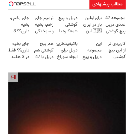
مطالب پیشنهادی
مجموعه 47
برای اولین
دریل و پیچ
ترمیم جای
جای زخم و
عددی دریل
بار در ایران
گوشتی
زخم، بخیه
بخیه
پیچ گوشتی
🇮🇷 این
همه‌کاره با
و سوختگی
داری؟؟ 3
شارژی
دکتر کرم
گیربکس
فقط در 3
هفته‌ای
کاربردی تر
این
باکیفیت‌ترین
هم پیچ
جای بخیه
(تخفیف به
ترمیم کننده
هوشمند ⚙️
هفته!!😍
محوش کن!
از این پیچ
مجموعه
دریل برای
گوشتی هم
داری؟؟ فقط
مدت
23 روزه
(نصف
گوشتی
دریل و پیچ
ایجاد سوراخ
دریل با 47
در 3 هفته
محدود)
ساخت!
قیمت بازار
نداریم! 47
گوشتی رو با
😱
تیکه
ترمیمش
🔥)
تیکه
گارانتی و
کاربردی! تا
کن!😍
کاربردی با
نصف قیمت
تخفیف داره
ضمانت
بخر!😉
بخرش!🔥
بازگشت