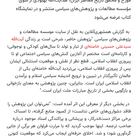
مورخ و محقق تاریخ معاصر ایران، هدایت‌الله بهبودی از سوی
مؤسسه مطالعات و پژوهش‌های سیاسی منتشر و در نمایشگاه
کتاب عرضه می‌شود
به گزارش همشهری‌آنلاین به نقل از سایت موسسه مطالعات و
پژوهش‌های سیاسی "پژوهش حاضر، شرحی است بر زندگی
آیت‌الله
سیدعلی حسینی خامنه‌ای
از تبار و تولد تا سال‌های کودکی و نوجوانی؛
و کارنامه‌ای است مختصر از آغازین کنش‌های سیاسی اجتماعی او تا
پیروزی انقلاب اسلامی. قطع نظر از نقش و موقعیت استثنائی ایشان
پس از پیروزی انقلاب اسلامی، بی‌تردید آیت‌الله خامنه‌ای یکی از
عالمان تأثیرگذار در تبیین و ترویج اندیشه سیاسی اسلام و برآمدن
انقلاب اسلامی ایران است. بنابراین، چنین پژوهشی به معنای بازخوانی
و بازگویی بخشی از تاریخ مبارزات ملت ایران است."
در بخشی دیگر از معرفی این اثر آمده است: "نمی‌توان این پژوهش را
فاقد دشواری‌های خاص ندانست؛ از کمبود منابع گرفته، تا امساک
برخی مراکز دست‌اندرکار، و پریشانی و پراکندگی اسناد موجود درباره
صاحب ترجمه. اینها موجب گردید که با مرارت فراوان هر برگی از جایی
گردآوری شود؛ و شد. اخلاق حرفه‌ای ایجاب می‌کرد که موقعیت کنونی