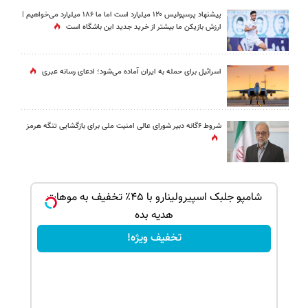
پیشنهاد پرسپولیس ۱۲۰ میلیارد است اما ما ۱۸۶ میلیارد می‌خواهیم |
ارزش بازیکن ما بیشتر از خرید جدید این باشگاه است
اسرائیل برای حمله به ایران آماده می‌شود؛ ادعای رسانه عبری
شروط ۶گانه دبیر شورای عالی امنیت ملی برای بازگشایی تنگه هرمز
بک!
شامپو جلبک اسپیرولینارو با ۴۵٪ تخفیف به موهات
هدیه بده
تخفیف ویژه!