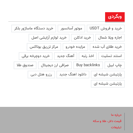
وبگردی
خرید و فروش USDT
موتور آسانسور
خرید دستگاه ماساژور بلکر
اجاره ویلا شمال
خرید ادکلن
خرید لوازم آرایشی اصل
خرید طلای آب شده
مزایده خودرو
مرکز تزریق بوتاکس
استند تسلیت
اخذ رتبه
آهنگ جدید
خرید دوچرخه برقی
چاپ لیبل
Buy backlinks
صرافی ارز دیجیتال
صندوق طلا
پارتیشن شیشه ای
دانلود اهنگ جدید
رزرو هتل دبی
پارتیشن شیشه ای
درباره ما
قیمت دلار، طلا و سکه
تبلیغات