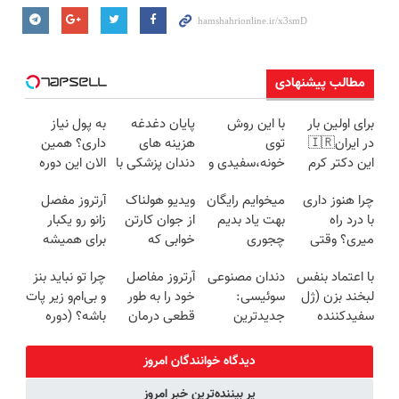
مطالب پیشنهادی
برای اولین بار
با این روش
پایان دغدغه
به پول نیاز
در ایران🇮🇷
توی
هزینه های
داری؟ همین
این دکتر کرم
خونه،سفیدی و
دندان پزشکی با
الان این دوره
ترمیم کننده 23
زیبایی دندوناتو
پک سفید
رایگان رو
چرا هنوز داری
میخوایم رایگان
ویدیو هولناک
آرتروز مفصل
روزه ساخت!
برگردون
کننده خانگی
شرکت کن تا
با درد راه
بهت یاد بدیم
از جوان کارتن
زانو رو یکبار
(40%off)
دیر نشده!
میری؟ وقتی
چجوری
خوابی که
برای همیشه
راه درمان جلو
پولدارشی! باور
میلیاردر شد.
درمان کن!
با اعتماد بنفس
دندان مصنوعی
آرتروز مفاصل
چرا تو نباید بنز
پاته!
نداری امتحانش
آموزش رایگان
◗پرسش‌نامه◖
لبخند بزن (ژل
سوئیسی:
خود را به طور
و بی‌ام‌و زیر پات
مجانیه
سفیدکننده
جدیدترین
قطعی درمان
باشه؟ (دوره
دندان40%تخفیف)
فناوری اروپا،
کنید!
رایگان درآمد
سبک و مقاوم |
◗پرسش‌نامه◖
میلیاردی)
دیدگاه خوانندگان امروز
پرداخت قسطی
پر بیننده‌ترین خبر امروز