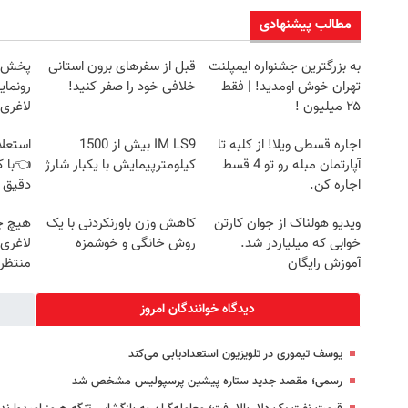
مطالب پیشنهادی
به بزرگترین جشنواره ایمپلنت
قبل از سفرهای برون استانی
تهران خوش اومدید! | فقط
خلافی خود را صفر کنید!
رونمای
۲۵ میلیون !
لاغری
اجاره‌ قسطی ویلا! از کلبه تا
IM LS9 بیش از 1500
استعلا
آپارتمان مبله رو تو 4 قسط
کیلومترپیمایش با یکبار شارژ
👈با ک
اجاره کن.
دقیق 
ویدیو هولناک از جوان کارتن
کاهش وزن باورنکردنی با یک
هیچ چ
خوابی که میلیاردر شد.
روش خانگی و خوشمزه
لاغری
آموزش رایگان
منتظرت
دیدگاه خوانندگان امروز
یوسف تیموری در تلویزیون استعدادیابی می‌کند
رسمی؛ مقصد جدید ستاره پیشین پرسپولیس مشخص شد