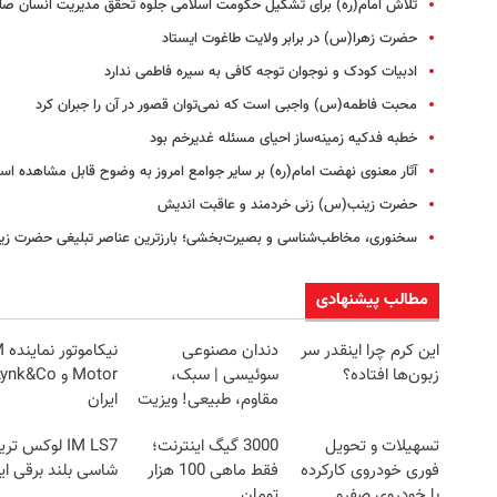
تلاش امام(ره) برای تشکیل حکومت اسلامی جلوه تحقق مدیریت انسان صال
حضرت زهرا(س) در برابر ولایت طاغوت ایستاد
ادبیات کودک و نوجوان توجه کافی به سیره فاطمی ندارد
محبت فاطمه(س) واجبی است که نمی‌‌توان قصور در آن را جبران کرد
خطبه فدکیه زمینه‌‌ساز احیای مسئله غدیرخم بود
آثار معنوی نهضت امام(ره) بر سایر جوامع امروز به وضوح قابل مشاهده ا
حضرت زینب(س) زنی خردمند و عاقبت اندیش
سخنوری، مخاطب‌شناسی و بصیرت‌بخشی؛ بارزترین عناصر تبلیغی حضرت ز
مطالب پیشنهادی
این کرم چرا اینقدر سر
دندان مصنوعی
نیکام
زبون‌ها افتاده؟
سوئیسی | سبک،
مقاوم، طبیعی! ویزیت
ایران
رایگان+پرداخت
تسهیلات و تحویل
3000 گیگ اینترنت؛
IM LS7 لوکس تر
اقساطی😍
فوری خودروی کارکرده
فقط ماهی 100 هزار
شاسی بلند برقی ای
با خودروی صفرو
تومان