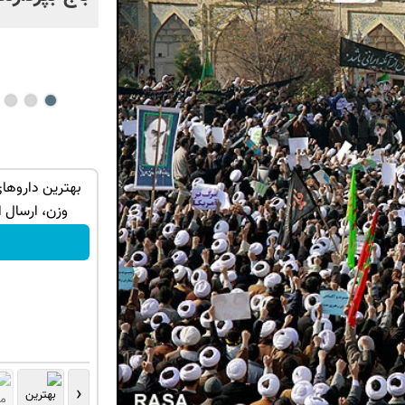
ای لاغری
خریدآمپول‌های لاغری از داروخانه های
بهترین داروها
نزدیکت
اطرافت، ارسال فوری همراه با پک یخ!
وزن، ارسال ا
کلیک کن!
‹