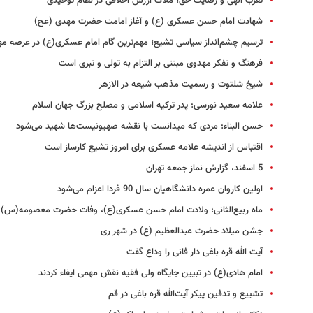
تقرب الهی و رضایت حق؛ ملاک ارزش اخلاقی در نظام توحیدی
شهادت امام حسن عسکری (ع) و آغاز امامت حضرت مهدی (عج)
ترسیم چشم‌انداز سیاسی تشیع؛ مهم‌ترین گام امام عسکری(ع) در عرصه م
فرهنگ و تفکر مهدوی مبتنی بر التزام به تولی و تبری است
شیخ شلتوت و رسمیت مذهب شیعه در الازهر
علامه سعید نورسی؛ پدر ترکیه اسلامی و مصلح بزرگ جهان اسلام
حسن البناء؛ مردی که میدانست با نقشه صهیونیست‌ها شهید می‌شود
اقتباس از اندیشه علامه عسکری برای امروز تشیع کارساز است
5 اسفند، گزارش نماز جمعه تهران
اولین کاروان عمره دانشگاهیان سال 90 فردا اعزام می‌شود
ماه ربیع‌الثانی؛ ولادت امام حسن عسکری(ع)، وفات حضرت معصومه(س)
جشن میلاد حضرت عبدالعظیم (ع) در شهر ری
آیت الله قره باغی دار فانی را وداع گفت
امام هادی‌(ع) در تبیین جایگاه ولی ‌فقیه نقش مهمی ایفاء کردند
تشییع و تدفین پیکر آیت‌الله قره باغی در قم