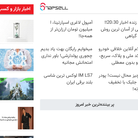
اخبار بازار و کسب
پخش زنده اخبار 20:30‼️
آمپول لاغری اسپارتینا، ا
ی از آسان ترین روش
میلیون تومان ارزان‌تر از
 گیاهی
همه‌جا!
م آنلاین خلافی خودرو
میخوایم رایگان بهت یاد بدیم
د ملی و پلاک، سریع،
چجوری پولدارشی! باور نداری
و بدون معطلی
امتحانش مجانیه
یز محال نیست! پودر
IM LS7 لوکس ترین شاسی
 جلبک با تخفیف
بلند برقی ایران
ه!
پر بیننده‌ترین خبر امروز