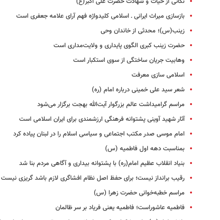
نکاتی از حیات و شهادت حضرت علی اکبر(ع)
بازسازی میراث ایرانی ـ اسلامی کلیدواژه فهم آرای علامه جعفری است
زینب(س)؛ محدثی از خاندان وحی
حضرت زینب کبری الگوی پایداری و ولایت‌مداری است
وهابیت جریان ساختگی از سوی استکبار است
اسلامی سازی معرفت
شعر سید علی خمینی درباره امام (ره)
مراسم گرامیداشت عالم بزرگوار آیت‌الله بهجت برگزار می‌شود
آثار شهید آوینی پشتوانه فرهنگی ارزشمندی برای ایران اسلامی است
امام موسی صدر مکتب اجتماعی و سیاسی اسلام را در لبنان پیاده کرد
بمناسبت دهه اول فاطمیه (س)
بنیاد انقلاب عظیم امام(ره) با پشتوانه بیداری و آگاهی مردم بنا شد
رقیب برانداز نیست؛ برای حفظ اصل نظام افشاگری لازم باشد گریزی نیست
مراسم خطبه‌خوانی حضرت زهرا (س)
فاطمیه عاشوراست؛ فاطمیه یعنی فریاد بر سر ظالمان