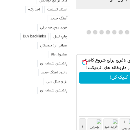
مرکز تزریق بوتاکس
من خانمشم... ناراحت
استند تسلیت
اخذ رتبه
میشم... لطفا بسه!
آهنگ جدید
خرید دوچرخه برقی
چاپ لیبل
Buy backlinks
صرافی ارز دیجیتال
صندوق طلا
ی لاغری برای شروع کاهش
پارتیشن شیشه ای
ز داروخانه های نزدیکت!
دانلود اهنگ جدید
کلیک کن!
رزرو هتل دبی
پارتیشن شیشه ای
›