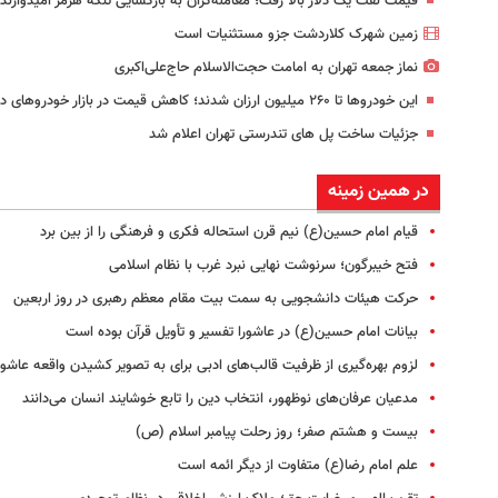
قیمت نفت یک دلار بالا رفت؛ معامله‌گران به بازگشایی تنگه هرمز امیدوارند
زمین شهرک کلاردشت جزو مستثنیات است
نماز جمعه تهران به امامت حجت‌الاسلام حاج‌علی‌اکبری
این خودروها تا ۲۶۰ میلیون ارزان شدند؛ کاهش قیمت در بازار خودروهای داخلی و خارجی | جدول قیمت ها
جزئیات ساخت پل های تندرستی تهران اعلام شد
در همین زمینه
قیام امام حسین(ع) نیم قرن استحاله فکری و فرهنگی را از بین برد
فتح خیبرگون؛ سرنوشت نهایی نبرد غرب با نظام اسلامی
حرکت هیئات دانشجویی به سمت بیت مقام معظم رهبری در روز اربعین
بیانات امام حسین(ع) در عاشورا تفسیر و تأویل قرآن بوده است
لزوم بهره‌گیری از ظرفیت قالب‌های ادبی برای به تصویر کشیدن واقعه عاشور
مدعیان عرفان‌های نوظهور، انتخاب دین را تابع خوشایند انسان می‌دانند
بیست‌ و هشتم صفر؛ روز رحلت پیامبر اسلام (ص)
علم امام رضا(ع) متفاوت از دیگر ائمه است