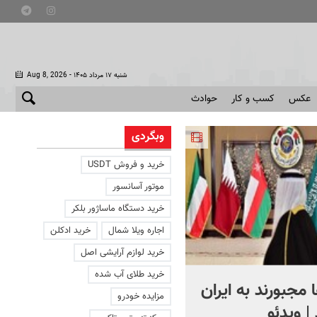
- شنبه ۱۷ مرداد ۱۴۰۵
Aug 8, 2026
عکس
کسب و کار
حوادث
وبگردی
خرید و فروش USDT
موتور آسانسور
خرید دستگاه ماساژور بلکر
اجاره ویلا شمال
خرید ادکلن
خرید لوازم آرایشی اصل
خرید طلای آب شده
مجبورند به ایران
ناراحتی جنجالی همسر رسو
مزایده خودرو
 | ویدئو
نجفیان از یک خانم+ ویدئو |