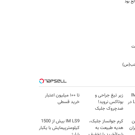
ح بود
ست
ینب(س)
وتور نماینده IM
زیر تیغ جراحی و
تا ۱۰۰ میلیون اعتبار
Motor و Lynk&Co در
بوتاکس نروید!
خرید قسطی
ضدچروک جلبک
با40%تخفیف
ین
کرم جوانساز جلبک،
IM LS9 بیش از 1500
ران
هدیه طبیعت به
کیلومترپیمایش با یکبار
شما(خرید با تخفیف
شارژ