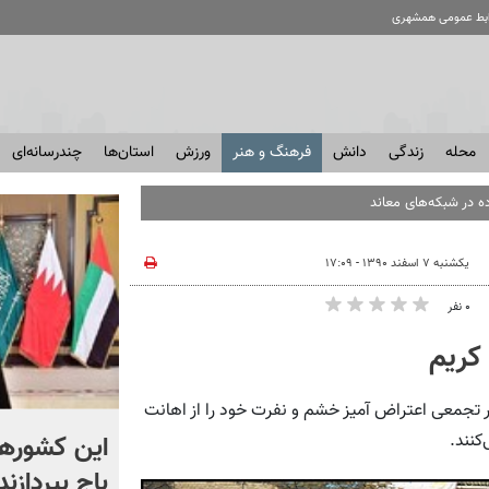
ابط عمومی همشهری
محله
زندگی
دانش
فرهنگ و هنر
ورزش
استان‌ها
چندرسانه‌ای
ه در شبکه‌های معاند
یکشنبه ۷ اسفند ۱۳۹۰ - ۱۷:۰۹
۰ نفر
 کریم
مردم همیشه در صحنه قم دوشنبه 08 اسفند در تجمعی اعتراض آمیز خشم و نفرت خود را از اهانت
هدیه ویژه به محمد صلاح
این کشورها 
کنند.
توسط شهردار ترک | ویدئو
باج بپردازند