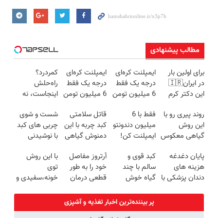
مطالب پیشنهادی
برای اولین بار
ایمپلنت کره‌ای
ایمپلنت کره‌ای
کمردرد؟
در ایران🇮🇷
درجه یک فقط
درجه یک فقط
راه‌حلش
این دکتر کرم
6 میلیون تومن
6 میلیون تومن
اینجاست، نه
ترمیم کننده 23
❗
✅
توی داروخونه
روند پیری رو با
فقط با 6
قاتل سلامتی
شست و شوی
روزه ساخت!
این روش
میلیون دندونتو
کبد چربه با این
چربی های کبد
گیاهی معکوس
ایمپلنت کن!
دمنوش گیاهی
با نوشیدنی
کن
کبدتو بیمه کن
گیاهی(55%تخفیف)
پایان دغدغه
کبد قوی و
آرتروز مفاصل
با این روش
هزینه های
سالم با چند
خود را به طور
توی
دندان پزشکی با
گیاه خوش
قطعی درمان
خونه،سفیدی و
پک سفید
طعم
کنید!
زیبایی دندوناتو
کننده خانگی
◗پرسش‌نامه◖
برگردون
پر بیننده‌ترین اخبار تغذیه و آشپزی
(40%off)