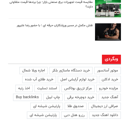
مقایسه قیمت تجهیزات برق صنعتی بازار؛ چرا برندها قیمت متفاوتی
دارند؟
نقش مکمل در مسیر ورزشکاران حرفه ای ؛ با حضور رضا علیپور
وبگردی
موتور آسانسور
خرید دستگاه ماساژور بلکر
اجاره ویلا شمال
خرید ادکلن
خرید لوازم آرایشی اصل
خرید طلای آب شده
مزایده خودرو
مرکز تزریق بوتاکس
استند تسلیت
اخذ رتبه
آهنگ جدید
خرید دوچرخه برقی
چاپ لیبل
Buy backlinks
صرافی ارز دیجیتال
صندوق طلا
پارتیشن شیشه ای
دانلود اهنگ جدید
رزرو هتل دبی
پارتیشن شیشه ای