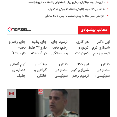
دارورسانی به مبتلایان بیماری پوکی استخوان با استفاده از ریزتراشه‌ها
شناسایی 32 حوزه ژنتیکی ناشناخته پوکی استخوان
افزایش خطر ابتلا به پوکی استخوان پس از 50 سالگی
مطالب پیشنهادی
این دکتر
هر کاری
ترمیم جای
جای بخیه
جای زخم و
شیرازی کرم
کردی و
زخم، بخیه
داری؟؟ فقط
بخیه
ترمیم زخم
کمردردت
و سوختگی
در 3 هفته
داری؟؟ 3
ایرانی را
درمان نشد؟
فقط در 3
ترمیمش
هفته‌ای
دندان
این دکتر
دندان
بوتاکس
کرم آلمانی
ساخت!!!
پر کردن
هفته!!😍
کن!😍
محوش کن!
مصنوعی
شیرازی کرم
مصنوعی
گیاهی و
عصاره ی
پرسشنامه و
سوئیسی:
ترمیم زخم
سوئیسی |
خانگی
جلبک
دریافت راه
جدیدترین
ایرانی را
سبک،
رسید!
اسپیرولینا
حل
فناوری
ساخت!!!
مقاوم،
معروف به
اروپا، سبک
طبیعی!
اکسیر
و مقاوم |
ویزیت
جوانی!!
پرداخت
رایگان+پرداخت
قسطی
اقساطی😍