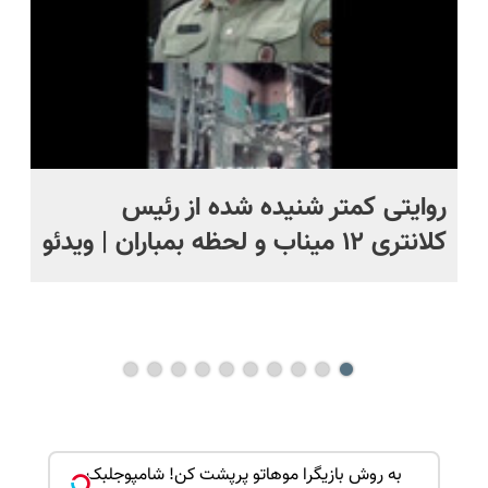
روایتی کمتر شنیده شده از رئیس
بی
کلانتری ۱۲ میناب و لحظه بمباران | ویدئو
وا
اظ
ک جهت
به روش بازیگرا موهاتو پرپشت کن! شامپوجلبک