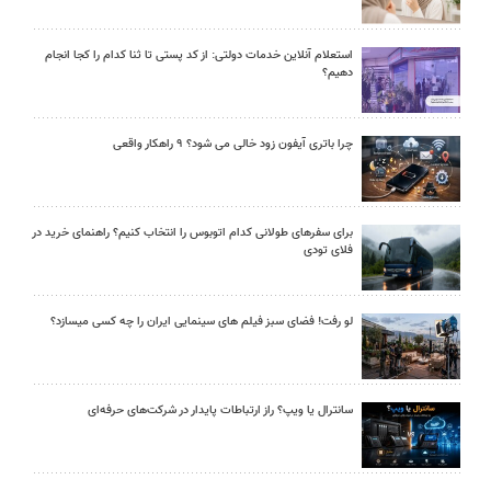
استعلام آنلاین خدمات دولتی: از کد پستی تا ثنا کدام را کجا انجام
دهیم؟
چرا باتری آیفون زود خالی می شود؟ ۹ راهکار واقعی
برای سفرهای طولانی کدام اتوبوس را انتخاب کنیم؟ راهنمای خرید در
فلای تودی
لو رفت! فضای سبز فیلم های سینمایی ایران را چه کسی میسازد؟
سانترال یا ویپ؟ راز ارتباطات پایدار در شرکت‌های حرفه‌ای