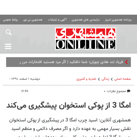
روزنامه همشهری امروز
نیازمندی های همشهری
آگهی و تبلیغات
همشهری تی وی
روابط عمومی ه
فریاد تند هادی چوپان؛‌ شما دلقکید | اگر مرد هستید افتخارات من را
کسب کنید
صفحه اصلی
زندگی
تغذیه و آشپزی
دوشنبه ۱ اسفند ۱۳۹۰ -
مجموع نظرات: ۰
۱۶:۴۸
امگا 3 از پوکی استخوان پیشگیری می‌کند
همشهری آنلاین: اسید چرب امگا 3 در پیشگیری از پوکی استخوان
نقش بسیار مهمی به عهده دارد و اگر مصرف دائمی و منظم اسید