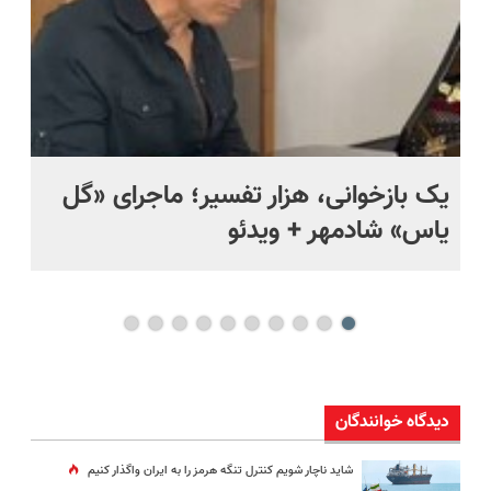
یک بازخوانی، هزار تفسیر؛ ماجرای «گل
ما
یاس» شادمهر + ویدئو
چی
دیدگاه خوانندگان
شاید ناچار شویم کنترل تنگه هرمز را به ایران واگذار کنیم