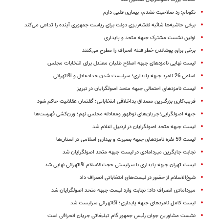
نکونام: رد صلاحیت نشدم، بیماری قلبی دارم
برخی حاشیه‌ها شائبه نقشه‌ریزی دولت برای ریاست جمهوری آینده را تداعی می‌کند
اولین نشست مشترک جبهه متحد و پایداری
برخی برای پوشاندن خطر فتنه انحراف را مطرح می‌کنند
لیست نهایی نامزدهای جبهه اصلاح طلبان معتدل برای انتخابات مجلس
اسامی 26 نامزد جبهه پایداری؛ سرلیست شدن حدادعادل و آقاتهرانی
لیست نامزدهای احتمالی جبهه متحد اصولگرایان در تبریز
فریب‌کاری بزرگترین مصداق بداخلاقی انتخاباتی؛ گفتمان عقلانیت حاکم شود
جبهه اصولگرایی؛جریان‌های نوظهور ومعادله مجلس نهم؛ وزن‌کشی فهرست‌ها
لیست جبهه متحد اصولگرایان در اردبیل اعلام شد
لیست 59 نفره نامزدهای جبهه بصیرت و بیداری اسلامی در استان‌ها
نجابت جایگرین میردامادی در لیست جبهه متحد اصولگرایان شد
لیست تهران جبهه پایداری با سرلیستی حجت‌الاسلام آقاتهرانی نهایی شد
شیخ‌الاسلام از حضور در لیست‌های انتخاباتی انصراف داد
میردامادی انصراف داد؛ نجابت وارد لیست جبهه متحد اصولگرایان شد
لیست کامل نامزدهای جبهه پایداری؛ آقاتهرانی سرلیست شد
نشست مشاورین جوان رئیس جمهور گام تبلیغاتی جریان انحرافی است