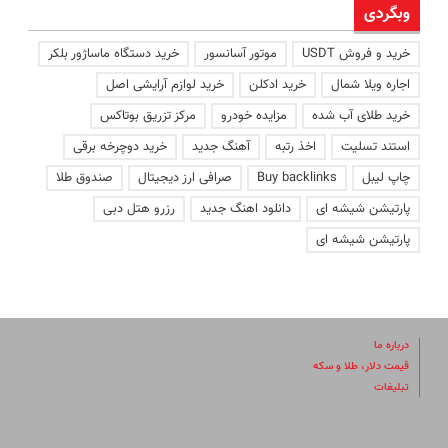
وبگردی
خرید و فروش USDT
موتور آسانسور
خرید دستگاه ماساژور بلکر
اجاره ویلا شمال
خرید ادکلن
خرید لوازم آرایشی اصل
خرید طلای آب شده
مزایده خودرو
مرکز تزریق بوتاکس
استند تسلیت
اخذ رتبه
آهنگ جدید
خرید دوچرخه برقی
چاپ لیبل
Buy backlinks
صرافی ارز دیجیتال
صندوق طلا
پارتیشن شیشه ای
دانلود اهنگ جدید
رزرو هتل دبی
پارتیشن شیشه ای
درباره ما
قیمت دلار، طلا و سکه
تبلیغات