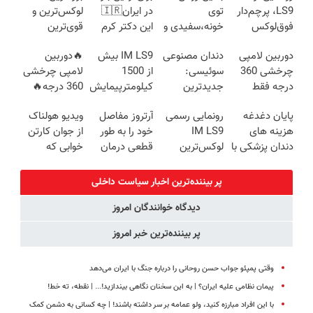
LS9، پرچم‌دار
توی
در ایران🇮🇷
لوکس‌ترین و
فوق‌لوکس
خونه،سفیدی و
این دکتر کرم
قوی‌ترین
EREV وارد بازار
زیبایی دندوناتو
ترمیم کننده 23
شاسی بلند
دوربین لامپی
دندان مصنوعی
IM LS9 بیش
🔥دوربین
ایران شد
برگردون
روزه ساخت!
EREV در در
چرخشی 360
سوئیسی:
از 1500
لامپی چرخشی
(40%off)
ایران رونمایی
درجه فقط
جدیدترین
کیلومترپیمایش
360 درجه🔥
شد
امروز حراج شد
فناوری اروپا،
با یکبار شارژ
پرداخت درب
پایان دغدغه
رونمایی رسمی
آرتروز مفاصل
ویدیو هولناک
🔥 پرداخت
سبک و مقاوم |
منزل + گارانتی
هزینه های
IM LS9
خود را به طور
از جوان کارتن
درب منزل
پرداخت قسطی
تعویض
دندان پزشکی با
لوکس‌ترین
قطعی درمان
خوابی که
پک سفید
EREV در ایران
کنید!
میلیاردر شد.
کننده خانگی
◗پرسش‌نامه◖
آموزش رایگان
پر بیننده‌ترین اخبار سیاست داخلی
دیدگاه خوانندگان امروز
پر بیننده‌ترین خبر امروز
وقتی پمپئو جواب حسن روحانی را درباره جنگ با ایران می‌دهد
پیمان نظامی علیه ایران؟ | به این سخنان نگاهی بیندازید!‌... | نقطه، ته خط!
با این افراد مبارزه کنید، ولو عمامه بر سر داشته باشند! | چه کسانی به دشمن کمک