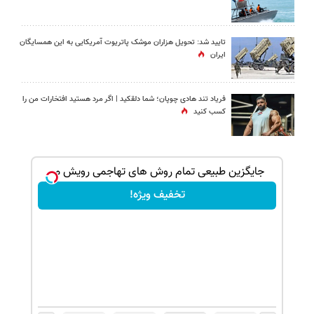
تایید شد: تحویل هزاران موشک پاتریوت آمریکایی به این همسایگان
ایران
فریاد تند هادی چوپان؛‌ شما دلقکید | اگر مرد هستید افتخارات من را
کسب کنید
ک جهت
جایگزین طبیعی تمام روش های تهاجمی رویش مو
تخفیف ویژه!