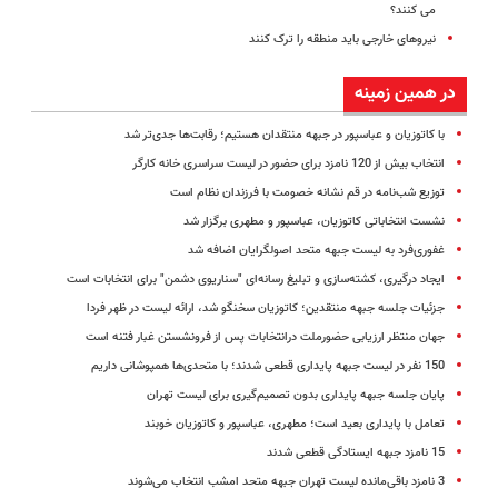
می کنند؟
نیروهای خارجی باید منطقه را ترک کنند
در همین زمینه
با کاتوزیان و عباسپور در جبهه منتقدان هستیم؛ رقابت‌ها جدی‌تر شد
انتخاب بیش از 120 نامزد برای حضور در لیست سراسری خانه کارگر
توزیع شب‌نامه در قم نشانه خصومت با فرزندان نظام است
نشست انتخاباتی کاتوزیان، عباسپور و مطهری برگزار شد
غفوری‌فرد به لیست جبهه متحد اصولگرایان اضافه شد
ایجاد درگیری، کشته‌سازی و تبلیغ رسانه‌ای "سناریوی دشمن" برای انتخابات است
جزئیات جلسه جبهه منتقدین؛ کاتوزیان سخنگو شد، ارائه لیست در ظهر فردا
جهان منتظر ارزیابی حضورملت درانتخابات پس از فرونشستن غبار فتنه است
150 نفر در لیست جبهه پایداری قطعی شدند؛ با متحدی‌ها همپوشانی داریم
پایان جلسه جبهه پایداری بدون تصمیم‌گیری برای لیست تهران
تعامل با پایداری بعید است؛ مطهری، عباسپور و کاتوزیان خوبند
15 نامزد جبهه ایستادگی قطعی شدند
3 نامزد باقی‌مانده لیست تهران جبهه متحد امشب انتخاب می‌شوند