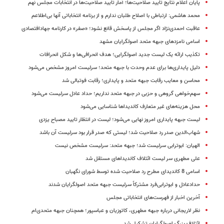
پایان اعلام نتایج تایید صلاحیت‌ها؛ آمار تایید صلاحیت‌ها در انتخابات مجلس نهم
محمد هاشمی: ارتباطی با اصلاح طلبان ندارم و از برنامه انتخاباتی آنها بی‌اطلاعم
عاقبت احمدی‌نژاد اگر مجلس از پاسخش قانع نشود؛ «صفر» در کارنامه جهادافتصادی
اسامی نامزدهای جبهه متحد اصولگرایان مشهد
تکذیب ارائه یک لیست جدید اصولگرایی؛ هدف انحرافی‌ها و شکل انحرافات
دلیل پایداری‌ها برای عدم وحدت با جبهه متحد؛ سرلیست امروز مشخص می‌شود
محاسن و معایب رقابت جبهه متحد و پایداری؛ رقابت فوتبالی شد
سهم‌خواهی گروهی و حزبی در جبهه متحد نداریم؛ حداد عادل سرلیست می‌شود
محل هزینه‌های غیر متعارف کاندیداها شناسایی می‌شود
لیست جبهه پایداری امروز نهایی می‌شود؛ لیست در انتظار تایید مصباح یزدی
شهاب‌الدین صدر رد صلاحیت شد؛ لیستی که صدر قرار بود سرلیست آن باشد
الهیان: ابوترابی سرلیست شد؛ جبهه متحد: سرلیست مشخص نیست
علی مطهری سر لیست ائتلاف کاندیداهای مستقل شد
اسامی 8 کاندیدای مطرح رد صلاحیت شده توسط شورای نگهبان
حدادعادل و ابوترابی‌فرد مشترکاً سرلیست جبهه متحد اصولگرایان شدند
آخرین اخبار از فهرست‌های انتخاباتی مجلس
نظر لاریجانی درباره جبهه مطهری، کاتوزیان و عباسپور؛ همچنان جبهه متحدی‌ام
ائتلاف بزرگ اصولگرایان تشکیل شد