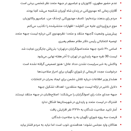
عدم حضور مطهری، کاتوزیان و عباسپور در جبهه متحد نظر شخصی برخی است
آقایان زمانی که مهدوی‌کنی در زندان شاه آویزان شکنجه می‌شد کجا بودند
مردم رای بدهند برنده‌ایم؛ تاسف مهدوی‌کنی ازحذف من، عباسپور وکاتوزیان
موج دروغ‌پردازی علیه من آغازشد؛ اظهارات منتشرشده را تکذیب می‌کنم
پیش‌بینی وضعیت 2جبهه منتقد و متحد؛ نظرمهدوی کنی درباره لیست جبهه متحد
توصیه انتخاباتی رئیس دفتر مقام معظم رهبری
اسامی ۳۰ نامزد جبهه متحداصولگرایان درتهران؛ بذرپاش جایگزین نجابت شد
لیست 30 نفره جبهه پایداری در تهران تا آخر هفته نهایی می‌شود
واکنش به خبر سرلیست نشدن حداد عادل؛ هنوز تصمیمی گرفته نشده است
درخواست مجدد لاریجانی از شورای نگهبان برای احراز صلاحیت‌ها
هشدار وزیر اطلاعات درباره تلاش دشمن برای ایجاد بحران در انتخابات
دلایل تاخیر در ارائه لیست جبهه منتقدین؛ اهداف تشکیل جبهه
جبهه صدای ملت رای اصولگرایان را می‌شکند؛ اصلاح‌طلبان در جبهه منتقد نیستند
اشتراک در لیست متحد و پایداری در شهرستان‌ها اشکال ندارد
آمار تایید صلاحیت شدگان به ۳۳۲۰ نفر افزایش یافت
فرصت سه روزه شورای نگهبان به رد صلاحیت شدگان
هتاکان وارد مجلس نشوند؛ هدفمندی خوب است اما نباید به مردم فشار بیاید