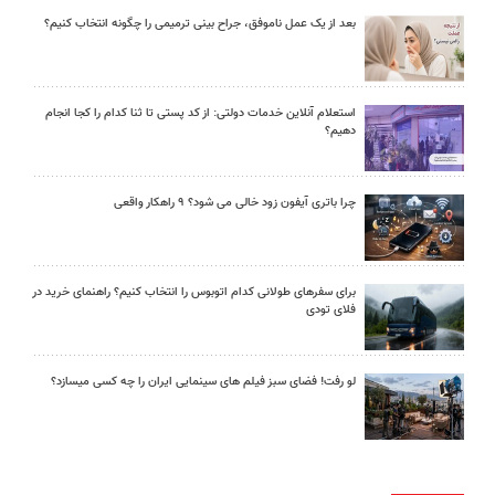
بعد از یک عمل ناموفق، جراح بینی ترمیمی را چگونه انتخاب کنیم؟
استعلام آنلاین خدمات دولتی: از کد پستی تا ثنا کدام را کجا انجام
دهیم؟
چرا باتری آیفون زود خالی می شود؟ ۹ راهکار واقعی
برای سفرهای طولانی کدام اتوبوس را انتخاب کنیم؟ راهنمای خرید در
فلای تودی
لو رفت! فضای سبز فیلم های سینمایی ایران را چه کسی میسازد؟