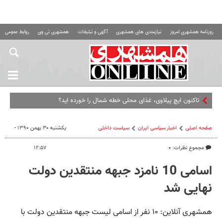
روزنامه همشهری امروز
نیازمندی های همشهری
آگهی و تبلیغات
همشهری تی وی
روابط عمومی ه
تاکنون ایچ پیلاوی، غذای محلی خطه شمال را خورده اید؟
صفحه اصلی
اخبار سیاسی ایران
سیاست داخلی
یکشنبه ۳۰ بهمن ۱۳۹۰ -
مجموع نظرات: ۰
۱۲:۵۷
اسامی 10 نامزد جبهه منتقدین دولت
نهایی شد
همشهری آنلاین: ۱۰ نفر از اسامی لیست جبهه منتقدین دولت با