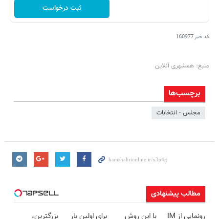
ثبت درخواست
کد خبر
160977
منبع: همشهری آنلاین
برچسب‌ها
مجلس - انتخابات
مطالب پیشنهادی
رونمایی از IM
با این روش
برای اولین بار
بزرگترین،