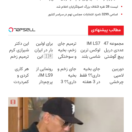
لیست 28 نفره ائتلاف بزرگ اصولگرایان اعلام شد
اسامی 3299 نامزد انتخابات مجلس نهم در سراسر کشور
مطالب پیشنهادی
مجموعه 47
IM LS7
ترمیم جای
برای اولین
این دکتر
عددی دریل
لوکس ترین
زخم، بخیه
بار در ایران
شیرازی کرم
پیچ گوشتی
شاسی بلند
و سوختگی
🇮🇷 این
ترمیم زخم
شارژی
برقی ایران
فقط در 3
دکتر کرم
ایرانی را
دوربین
جای بخیه
جای زخم و
رونمایی از
هر کاری
(تخفیف به
هفته!!😍
ترمیم کننده
ساخت!!!
لامپی
داری؟؟ فقط
بخیه
IM LS9،
کردی و
مدت
23 روزه
چرخشی
در 3 هفته
داری؟؟ 3
پرچم‌دار
کمردردت
محدود)
ساخت!
360 درجه
ترمیمش
هفته‌ای
فوق‌لوکس
درمان نشد؟
فقط امروز
کن!😍
محوش کن!
EREV وارد
پر کردن
حراج شد🔥
بازار ایران
پرسشنامه و
پرداخت
شد
دریافت راه
درب منزل
حل