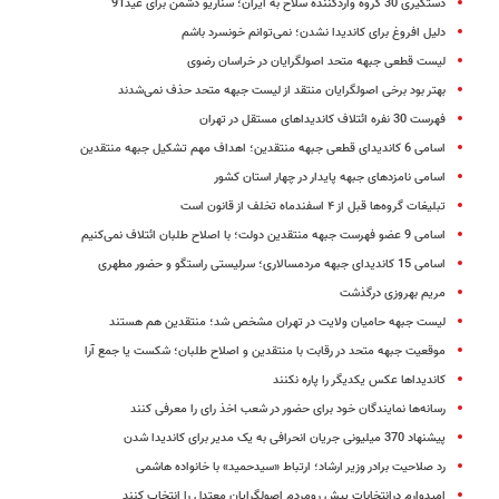
دستگیری 30 گروه واردکننده سلاح به ایران؛ سناریو دشمن برای عید91
دلیل افروغ برای کاندیدا نشدن؛ نمی‌توانم خونسرد باشم
لیست قطعی جبهه متحد اصولگرایان در خراسان رضوی
بهتر بود برخی اصولگرایان منتقد از لیست جبهه متحد حذف نمی‌شدند
فهرست 30 نفره ائتلاف کاندیداهای مستقل در تهران
اسامی 6 کاندیدای قطعی جبهه منتقدین؛ اهداف مهم تشکیل جبهه منتقدین
اسامی نامزدهای جبهه پایدار در چهار استان کشور
تبلیغات گروه‌ها قبل از ۴ اسفندماه تخلف از قانون است
اسامی 9 عضو فهرست جبهه منتقدین دولت؛ با اصلاح طلبان ائتلاف نمی‌کنیم
اسامی 15 کاندیدای جبهه مردمسالاری؛ سرلیستی راستگو و حضور‌ مطهری
مریم بهروزی درگذشت
لیست جبهه حامیان ولایت در تهران مشخص شد؛ منتقدین هم هستند
موقعیت جبهه متحد در رقابت با منتقدین و اصلاح طلبان؛ شکست یا جمع آرا
کاندیداها عکس یکدیگر را پاره نکنند
رسانه‌ها نمایندگان خود برای حضور در شعب اخذ رای را معرفی کنند
پیشنهاد 370 میلیونی جریان انحرافی به یک مدیر برای کاندیدا شدن
رد صلاحیت برادر وزیر ارشاد؛ ارتباط «سیدحمید» با خانواده هاشمی
امیدوارم درانتخابات پیش رومردم اصولگرایان معتدل را انتخاب کنند