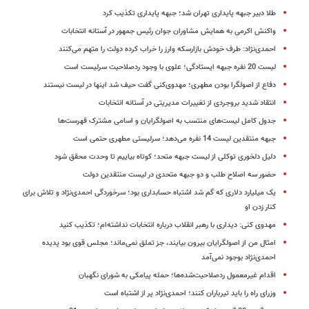
طلا دبیر جبهه پایداری تهران شد؛ جبهه پایداری تکذیب کرد
واکنش اکرمی به همایش مشاوران جوان رئیس جمهور در آستانه انتخابات
احمدی‌نژاد: طرف خودش بازارسکه وارز را خراب کرده دولت را متهم می‌کنند
لیست 20 نفره جبهه ایستادگی؛ علوی با وجود ردصلاحیت سرلیست است
دفاع از اصولگرا بودن مطهری؛ مهدوی‌کنی گفت حیف شد اینها در لیست نیستند
انتقاد شدید بروجردی از تغییرات مدیریتی در آستانه انتخابات
جدول کامل لیست‌های منتسب به اصولگرایان و اسامی مشترک فهرست‌ها
جبهه منتقدین لیست 14 نفره می‌دهد؛ سرلیستی مطهری حتمی است
دلیل دلخوری توکلی از لیست جبهه متحد؛ کوتاه بیاییم تا وحدت محقق شود
حضور سه اصلاح طلب و دو جبهه متحدی در لیست منتقدین دولت
یک میلیارد دلاری که گم شد اشتباه حسابداری بود؛ سرخوردگی احمدی‌نژاد و تلاش برای
کنار زدن او
مهدوی کنی: دیداری با رهبر انقلاب درباره انتخابات نداشته‌ام؛ تکذیب کنید
امثال من از اصولگرایان بیرون بیایند، جز تملق نمی‌ماند؛ مجلس قوی بود پدیده‌
احمدی‌نژاد بوجود نمی‌آمد
اقدام غیرمعمول ردصلاحیت‌شده‌ها؛ حمله پیامکی به شورای نگهبان
وزرای راه را باید تیرباران کنند؛ احمدی‌نژاد پر از اشتباه است