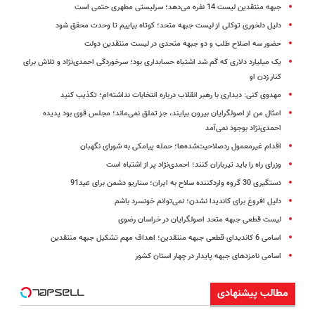
جبهه منتقدین لیست 14 نفره می‌دهد؛ سرلیستی مطهری حتمی است
دلیل دلخوری توکلی از لیست جبهه متحد؛ کوتاه بیاییم تا وحدت محقق شود
حضور سه اصلاح طلب و دو جبهه متحدی در لیست منتقدین دولت
یک میلیارد دلاری که گم شد اشتباه حسابداری بود؛ سرخوردگی احمدی‌نژاد و تلاش برای
کنار زدن او
مهدوی کنی: دیداری با رهبر انقلاب درباره انتخابات نداشته‌ام؛ تکذیب کنید
امثال من از اصولگرایان بیرون بیایند، جز تملق نمی‌ماند؛ مجلس قوی بود پدیده‌
احمدی‌نژاد بوجود نمی‌آمد
اقدام غیرمعمول ردصلاحیت‌شده‌ها؛ حمله پیامکی به شورای نگهبان
وزرای راه را باید تیرباران کنند؛ احمدی‌نژاد پر از اشتباه است
دستگیری 30 گروه واردکننده سلاح به ایران؛ سناریو دشمن برای عید91
دلیل افروغ برای کاندیدا نشدن؛ نمی‌توانم خونسرد باشم
لیست قطعی جبهه متحد اصولگرایان در خراسان رضوی
اسامی 6 کاندیدای قطعی جبهه منتقدین؛ اهداف مهم تشکیل جبهه منتقدین
اسامی نامزدهای جبهه پایدار در چهار استان کشور
مطالب پیشنهادی