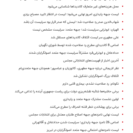
محل هزینه‌های غیر متعارف کاندیداها شناسایی می‌شود
لیست جبهه پایداری امروز نهایی می‌شود؛ لیست در انتظار تایید مصباح یزدی
شهاب‌الدین صدر رد صلاحیت شد؛ لیستی که صدر قرار بود سرلیست آن باشد
الهیان: ابوترابی سرلیست شد؛ جبهه متحد: سرلیست مشخص نیست
علی مطهری سر لیست ائتلاف کاندیداهای مستقل شد
اسامی 8 کاندیدای مطرح رد صلاحیت شده توسط شورای نگهبان
حدادعادل و ابوترابی‌فرد مشترکاً سرلیست جبهه متحد اصولگرایان شدند
آخرین اخبار از فهرست‌های انتخاباتی مجلس
نظر لاریجانی درباره جبهه مطهری، کاتوزیان و عباسپور؛ همچنان جبهه متحدی‌ام
ائتلاف بزرگ اصولگرایان تشکیل شد
نکونام: رد صلاحیت نشدم، بیماری قلبی دارم
برخی حاشیه‌ها شائبه نقشه‌ریزی دولت برای ریاست جمهوری آینده را تداعی می‌کند
اولین نشست مشترک جبهه متحد و پایداری
برخی برای پوشاندن خطر فتنه انحراف را مطرح می‌کنند
لیست نهایی نامزدهای جبهه اصلاح طلبان معتدل برای انتخابات مجلس
اسامی 26 نامزد جبهه پایداری؛ سرلیست شدن حدادعادل و آقاتهرانی
لیست نامزدهای احتمالی جبهه متحد اصولگرایان در تبریز