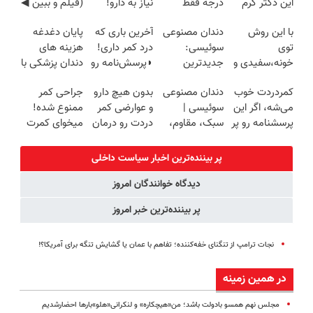
این دکتر کرم
درجه فقط
نیاز به دارو!
(فیلم و ببین ◀
ترمیم کننده 23
امروز حراج شد
(◂پرسش‌نامه)
پرسش‌نامه رو
با این روش
دندان مصنوعی
آخرین باری که
پایان دغدغه
روزه ساخت!
🔥 پرداخت
پرکن)
توی
سوئیسی:
درد کمر داری!
هزینه های
درب منزل
خونه،سفیدی و
جدیدترین
◗پرسش‌نامه رو
دندان پزشکی با
زیبایی دندوناتو
فناوری اروپا،
پر کن◖
پک سفید
کمردردت خوب
دندان مصنوعی
بدون هیچ دارو
جراحی کمر
برگردون
سبک و مقاوم |
کننده خانگی
می‌شه، اگر این
سوئیسی |
و عوارضی کمر
ممنوع شده!
(40%off)
پرداخت قسطی
پرسشنامه رو پر
سبک، مقاوم،
دردت رو درمان
میخوای کمرت
کنی!!
طبیعی! ویزیت
کن!
رو در منزل
رایگان+پرداخت
(پرسش‌نامه)
درمان کنی؟
پر بیننده‌ترین اخبار سیاست داخلی
اقساطی😍
((پرسش‌نامه))
دیدگاه خوانندگان امروز
پر بیننده‌ترین خبر امروز
نجات ترامپ از تنگنای خفه‌کننده‌؛ تفاهم با عمان یا گشایش تنگه برای آمریکا؟!
در همین زمینه
مجلس نهم همسو بادولت باشد؛ من«هیچکاره» و لنکرانی«هلو»بارها احضارشدیم