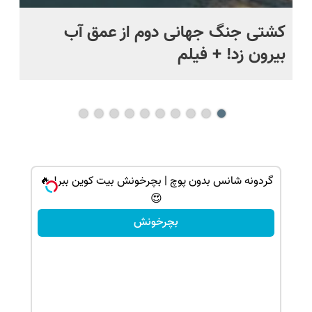
ماه +
کشتی‌ جنگ جهانی دوم از عمق آب
اف
بیرون زد! + فیلم
ما
شانس بدون پوچ، از آیفون17تا PS5 و طلای
گردونه شانس بدون پوچ | بچرخونش بیت کوین ببر! 🔥
😍
بچرخونش