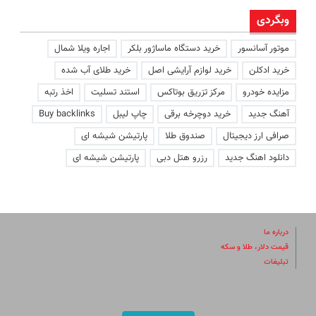
وبگردی
موتور آسانسور
خرید دستگاه ماساژور بلکر
اجاره ویلا شمال
خرید ادکلن
خرید لوازم آرایشی اصل
خرید طلای آب شده
مزایده خودرو
مرکز تزریق بوتاکس
استند تسلیت
اخذ رتبه
آهنگ جدید
خرید دوچرخه برقی
چاپ لیبل
Buy backlinks
صرافی ارز دیجیتال
صندوق طلا
پارتیشن شیشه ای
دانلود اهنگ جدید
رزرو هتل دبی
پارتیشن شیشه ای
درباره ما
قیمت دلار، طلا و سکه
تبلیغات