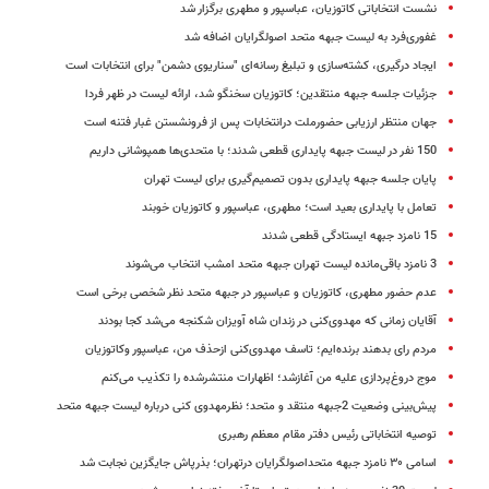
نشست انتخاباتی کاتوزیان، عباسپور و مطهری برگزار شد
غفوری‌فرد به لیست جبهه متحد اصولگرایان اضافه شد
ایجاد درگیری، کشته‌سازی و تبلیغ رسانه‌ای "سناریوی دشمن" برای انتخابات است
جزئیات جلسه جبهه منتقدین؛ کاتوزیان سخنگو شد، ارائه لیست در ظهر فردا
جهان منتظر ارزیابی حضورملت درانتخابات پس از فرونشستن غبار فتنه است
150 نفر در لیست جبهه پایداری قطعی شدند؛ با متحدی‌ها همپوشانی داریم
پایان جلسه جبهه پایداری بدون تصمیم‌گیری برای لیست تهران
تعامل با پایداری بعید است؛ مطهری، عباسپور و کاتوزیان خوبند
15 نامزد جبهه ایستادگی قطعی شدند
3 نامزد باقی‌مانده لیست تهران جبهه متحد امشب انتخاب می‌شوند
عدم حضور مطهری، کاتوزیان و عباسپور در جبهه متحد نظر شخصی برخی است
آقایان زمانی که مهدوی‌کنی در زندان شاه آویزان شکنجه می‌شد کجا بودند
مردم رای بدهند برنده‌ایم؛ تاسف مهدوی‌کنی ازحذف من، عباسپور وکاتوزیان
موج دروغ‌پردازی علیه من آغازشد؛ اظهارات منتشرشده را تکذیب می‌کنم
پیش‌بینی وضعیت 2جبهه منتقد و متحد؛ نظرمهدوی کنی درباره لیست جبهه متحد
توصیه انتخاباتی رئیس دفتر مقام معظم رهبری
اسامی ۳۰ نامزد جبهه متحداصولگرایان درتهران؛ بذرپاش جایگزین نجابت شد