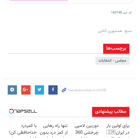
کد خبر
160748
منبع: همشهری آنلاین
برچسب‌ها
مجلس - انتخابات
مطالب پیشنهادی
برای اولین بار
دوربین لامپی
تنها راه رهایی
با کمردرد
در ایران🇮🇷
چرخشی 360
از کمر درد بدون
خداحافظی کن!