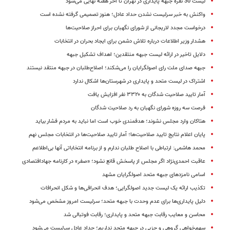
لیست 30 نفره جبهه پایداری در تهران تا آخر هفته نهایی می‌شود
واکنش به خبر سرلیست نشدن حداد عادل؛ هنوز تصمیمی گرفته نشده است
درخواست مجدد لاریجانی از شورای نگهبان برای احراز صلاحیت‌ها
هشدار وزیر اطلاعات درباره تلاش دشمن برای ایجاد بحران در انتخابات
دلایل تاخیر در ارائه لیست جبهه منتقدین؛ اهداف تشکیل جبهه
جبهه صدای ملت رای اصولگرایان را می‌شکند؛ اصلاح‌طلبان در جبهه منتقد نیستند
اشتراک در لیست متحد و پایداری در شهرستان‌ها اشکال ندارد
آمار تایید صلاحیت شدگان به ۳۳۲۰ نفر افزایش یافت
فرصت سه روزه شورای نگهبان به رد صلاحیت شدگان
هتاکان وارد مجلس نشوند؛ هدفمندی خوب است اما نباید به مردم فشار بیاید
پایان اعلام نتایج تایید صلاحیت‌ها؛ آمار تایید صلاحیت‌ها در انتخابات مجلس نهم
محمد هاشمی: ارتباطی با اصلاح طلبان ندارم و از برنامه انتخاباتی آنها بی‌اطلاعم
عاقبت احمدی‌نژاد اگر مجلس از پاسخش قانع نشود؛ «صفر» در کارنامه جهادافتصادی
اسامی نامزدهای جبهه متحد اصولگرایان مشهد
تکذیب ارائه یک لیست جدید اصولگرایی؛ هدف انحرافی‌ها و شکل انحرافات
دلیل پایداری‌ها برای عدم وحدت با جبهه متحد؛ سرلیست امروز مشخص می‌شود
محاسن و معایب رقابت جبهه متحد و پایداری؛ رقابت فوتبالی شد
سهم‌خواهی گروهی و حزبی در جبهه متحد نداریم؛ حداد عادل سرلیست می‌شود