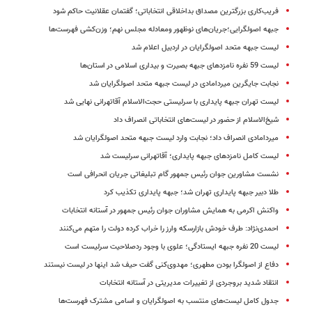
فریب‌کاری بزرگترین مصداق بداخلاقی انتخاباتی؛ گفتمان عقلانیت حاکم شود
جبهه اصولگرایی؛جریان‌های نوظهور ومعادله مجلس نهم؛ وزن‌کشی فهرست‌ها
لیست جبهه متحد اصولگرایان در اردبیل اعلام شد
لیست 59 نفره نامزدهای جبهه بصیرت و بیداری اسلامی در استان‌ها
نجابت جایگرین میردامادی در لیست جبهه متحد اصولگرایان شد
لیست تهران جبهه پایداری با سرلیستی حجت‌الاسلام آقاتهرانی نهایی شد
شیخ‌الاسلام از حضور در لیست‌های انتخاباتی انصراف داد
میردامادی انصراف داد؛ نجابت وارد لیست جبهه متحد اصولگرایان شد
لیست کامل نامزدهای جبهه پایداری؛ آقاتهرانی سرلیست شد
نشست مشاورین جوان رئیس جمهور گام تبلیغاتی جریان انحرافی است
طلا دبیر جبهه پایداری تهران شد؛ جبهه پایداری تکذیب کرد
واکنش اکرمی به همایش مشاوران جوان رئیس جمهور در آستانه انتخابات
احمدی‌نژاد: طرف خودش بازارسکه وارز را خراب کرده دولت را متهم می‌کنند
لیست 20 نفره جبهه ایستادگی؛ علوی با وجود ردصلاحیت سرلیست است
دفاع از اصولگرا بودن مطهری؛ مهدوی‌کنی گفت حیف شد اینها در لیست نیستند
انتقاد شدید بروجردی از تغییرات مدیریتی در آستانه انتخابات
جدول کامل لیست‌های منتسب به اصولگرایان و اسامی مشترک فهرست‌ها