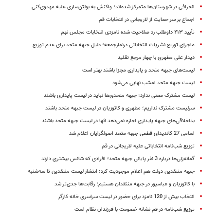
انحرافی در شهرستان‌ها متمرکز شده‌اند؛ واکنش به بولتن‌سازی علیه مهدوی‌کنی
اجماع بر سر حمایت از لاریجانی در انتخابات قم
تأیید ۴۱۳ داوطلب رد صلاحیت شده نامزدی انتخابات مجلس نهم
ماجرای توزیع نشریات انتخاباتی درنمازجمعه؛ دلیل جبهه متحد برای عدم توزیع
دیدار علی مطهری با چهار مرجع تقلید
لیست‌های‌ جبهه متحد و پایداری مجزا باشند بهتر است
لیست جبهه متحد امشب نهایی می‌شود
لیست مشترک معنی ندارد؛ جبهه متحدی‌ها نباید در لیست پایداری باشند
سرلیست مشترک نداریم؛ مطهری و کاتوزیان در لیست جبهه متحد باشند
بداخلاقی‌های جبهه پایداری اجازه نمی‌دهد آنها در لیست جبهه متحد باشند
اسامی 27 کاندیدای قطعی جبهه متحد اصولگرایان اعلام شد
توزیع شب‌نامه انتخاباتی علیه لاریجانی در قم
گمانه‌زنی‌ها درباره 3 نفر پایانی جبهه متحد؛ افرادی که شانس بیشتری دارند
جبهه منتقدین دولت هم اعلام موجودیت کرد؛ انتشار لیست منتقدین تا سه‌شنبه
با کاتوزیان و عباسپور در جبهه منتقدان هستیم؛ رقابت‌ها جدی‌تر شد
انتخاب بیش از 120 نامزد برای حضور در لیست سراسری خانه کارگر
توزیع شب‌نامه در قم نشانه خصومت با فرزندان نظام است