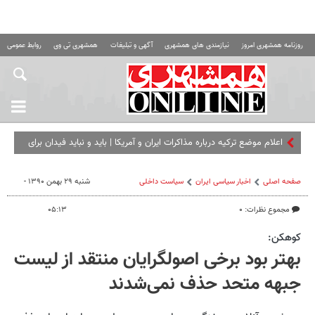
روزنامه همشهری امروز
نیازمندی های همشهری
آگهی و تبلیغات
همشهری تی وی
روابط عمومی ه
اعلام موضع ترکیه درباره مذاکرات ایران و آمریکا | باید و نباید فیدان برای
اسرائیل | الشیبانی: خواستار بازگشت
صفحه اصلی
اخبار سیاسی ایران
سیاست داخلی
شنبه ۲۹ بهمن ۱۳۹۰ -
مجموع نظرات: ۰
۰۵:۱۳
كوهكن:
بهتر بود برخی اصولگرایان منتقد از لیست
جبهه متحد حذف نمی‌شدند