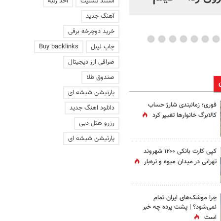
استند تسلیت
اخذ رتبه
عاشقانه با یک زن
آهنگ جدید
خرید دوچرخه برقی
چاپ لیبل
Buy backlinks
صرافی ارز دیجیتال
صندوق طلا
پارتیشن شیشه ای
فوری؛ زمانبندی‌ شارژ حساب
دانلود اهنگ جدید
کالابرگ خانوارها تغییر کرد
رزرو هتل دبی
پارتیشن شیشه ای
کپی کارت بانکی ۱۲۰۰ شهروند
تهرانی در میدان میوه و تره‌بار
چرا موشک‌های ایران تمام
نمی‌شود؟ | پشت پرده چه خبر
است