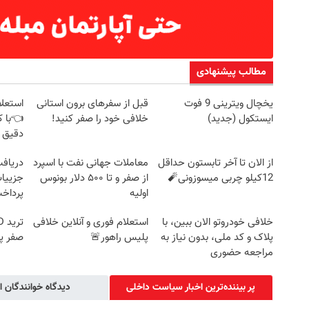
مطالب پیشنهادی
یخچال ویترینی 9 فوت
قبل از سفرهای برون استانی
استعلا
ل ویترینی 9 فوت ایستکول (جدید)
به بزرگترین جشنواره ایمپلنت تهر
ایستکول (جدید)
خلافی خود را صفر کنید!
👈با ک
! | فقط ۲۵ میلیون !
دقیق 
کلیک کن!
رزرورایگان نوبت
از الان تا آخر تابستون حداقل
معاملات جهانی نفت با اسپرد
12کیلو چربی میسوزونی🧨
از صفر و تا ۵۰۰ دلار بونوس
جزییات
اولیه
پرداخ
خلافی خودروتو الان ببین، با
استعلام فوری و آنلاین خلافی
پلاک و کد ملی، بدون نیاز به
پلیس راهور🚨
صفر پ
مراجعه حضوری
پر بیننده‌ترین اخبار سیاست داخلی
دیدگاه خوانندگان ا