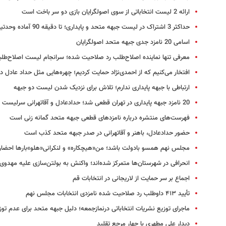
ارائه 2 لیست انتخاباتی از سوی اصولگرایان بازی دو سر باخت است
حداکثر 3 اشتراک در لیست جبهه متحد و پایداری؛ تا دقیقه 90 آماده وحدتیم
اسامی 20 نامزد جدی جبهه متحد اصولگرایان
معرفی تنها نماینده اصلاح‌طلب رد صلاحیت شده؛ سرانجام لیست اصلاح‌طلب
افتخار می‌کنیم که از احمدی‌نژاد حمایت کردیم؛ چهره‌هایی مثل حداد عادل دا
ارتباطی با جبهه پایداری ندارم‬؛ تلاش برای نزدیک شدن لیست دو جبهه
20 نامزد جبهه پایداری در تهران قطعی شد؛ حدادعادل و آقاتهرانی سرلیست
فهرست‌های منتشره درباره نامزدهای قطعی جبهه متحد گمانه زنی است
حضور حدادعادل، باهنر و آقاتهرانی در صدر جبهه متحد کذب است
مجلس نهم همسو بادولت باشد؛ من«هیچکاره» و لنکرانی«هلو»بارها احضا
انحرافی در شهرستان‌ها متمرکز شده‌اند؛ واکنش به بولتن‌سازی علیه مهدوی‌
اجماع بر سر حمایت از لاریجانی در انتخابات قم
تأیید ۴۱۳ داوطلب رد صلاحیت شده نامزدی انتخابات مجلس نهم
ماجرای توزیع نشریات انتخاباتی درنمازجمعه؛ دلیل جبهه متحد برای عدم توز
دیدار علی مطهری با چهار مرجع تقلید