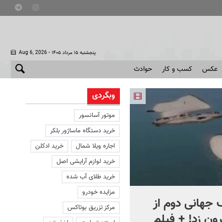
- پنجشنبه ۱۵ مرداد ۱۴۰۵
Aug 6, 2026
عکس
کسب و کار
حوادث
وبگردی
موتور آسانسور
خرید دستگاه ماساژور بلکر
اجاره ویلا شمال
خرید ادکلن
خرید لوازم آرایشی اصل
خرید طلای آب شده
مزایده خودرو
جهانی دوم از
افشای اطلاعات برای ترور
مرکز تزریق بوتاکس
ون زد! + فیلم
بارون ترامپ | ماجرای قرار