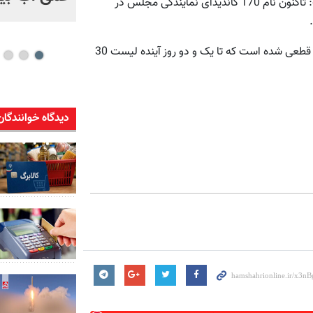
کامران باقری لنکرانی سخنگوی جبهه پایداری انقلاب اسلامی گفت: تاکنون نام 170 کاندیدای نمایندگی مجلس در
وی به فارس گفت: در تهران نیز اسامی 27 کاندیدای جبهه پایداری قطعی شده است که تا یک و دو روز آینده لیست 30
دیدگاه خوانندگان