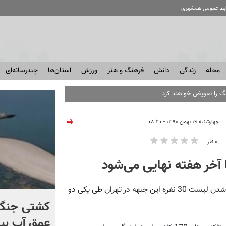
ابط عمومی همشهری
محله
زندگی
دانش
فرهنگ و هنر
ورزش
استان‌ها
چندرسانه‌ای
گ را تعویض خواهند کرد
چهارشنبه ۱۹ بهمن ۱۳۹۰ - ۰۸:۳۰
۰ نفر
همشهری آنلاین: سخنگوی جبهه پایداری انقلاب اسلامی از نهایی شدن لیست 30 نفره این جبهه در تهران طی یکی دو
برخورد تاریخی موشک فالکون
کشتی‌ جنگ 
۹ با ماه + فیلم
عمق آب بیر