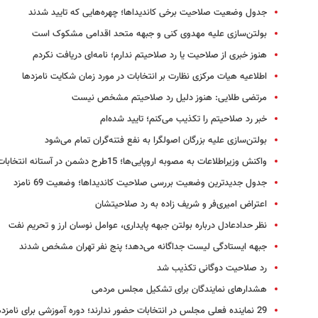
جدول وضعیت صلاحیت برخی کاندیداها؛ چهره‌‌هایی که تایید شدند
بولتن‌سازی علیه مهدوی کنی و جبهه متحد اقدامی مشکوک است
هنوز خبری از صلاحیت یا رد صلاحیتم ندارم؛ نامه‌ای دریافت نکردم
اطلاعیه هیات مرکزی نظارت بر انتخابات در مورد زمان شکایت نامزدها
مرتضی طلایی: هنوز دلیل رد صلاحیتم مشخص نیست
خبر رد صلاحیتم را تکذیب می‌کنم؛ تایید شده‌ام
بولتن‌سازی علیه بزرگان اصولگرا به نفع فتنه‌گران تمام می‌شود
واکنش وزیراطلاعات به مصوبه اروپایی‌ها؛ 15طرح دشمن در آستانه انتخابات
جدول جدیدترین وضعیت بررسی صلاحیت کاندیداها؛ وضعیت 69 نامزد
اعتراض امیری‌فر و شریف زاده به رد صلاحیتشان
نظر حدادعادل درباره بولتن جبهه پایداری، عوامل نوسان ارز و تحریم‌ نفت
جبهه ایستادگی لیست جداگانه می‌دهد؛ پنج نفر تهران مشخص شدند
رد صلاحیت دوگانی تکذیب شد
هشدارهای نمایندگان برای تشکیل مجلس مردمی
29 نماینده فعلی مجلس در انتخابات حضور ندارند؛ دوره آموزشی برای نامزدها