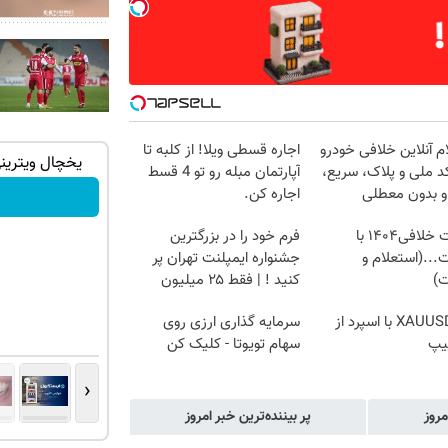
م آنلاین خلافی خودرو
اجاره‌ قسطی ویلا! از کلبه تا
ان سر بزنید
گردونه شانس بدون پوچ، از آیفون17تا PS5
گردونه رو بچرخون PS5 و آیفون 17 برن
د ملی و پلاک، سریع،
آپارتمان مبله رو تو 4 قسط
و طلای دیجیتال و دلار🔥
و بدون معطلی
اجاره کن.
بچرخونش
دریافت خلافی۱۴۰۴ با
فرم خود را در بزرگترین
...(استعلام و
جشنواره ایمپلنت تهران پر
ت)
کنید ! | فقط ۲۵ میلیون
ترید XAUUSD با اسپرد از
سرمایه گذاری ارزی روی
یپ
سهام تویوتا - کلیک کن
‹
مروز
پر بیننده‌ترین خبر امروز