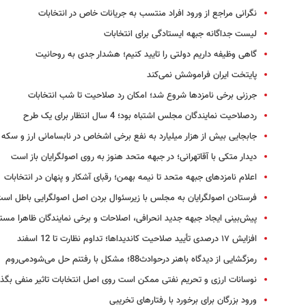
نگرانی مراجع از ورود افراد منتسب به جریانات خاص در انتخابات
لیست جداگانه جبهه ایستادگی برای انتخابات
گاهی وظیفه داریم دولتی را تایید کنیم؛ هشدار جدی به روحانیت
پایتخت ایران فراموشش نمی‌کند
جرزنی برخی نامزدها شروع شد؛ امکان رد صلاحیت تا شب انتخابات
ردصلاحیت نمایندگان مجلس اشتباه بود؛ 4 سال انتظار برای یک طرح
جابجایی بیش از هزار میلیارد به نفع برخی اشخاص در نابسامانی ارز و سکه
دیدار متکی با آقاتهرانی؛ در جبهه متحد هنوز به روی اصولگرایان باز است
اعلام نامزدهای جبهه متحد تا نیمه بهمن‎؛ رقبای آشکار و پنهان در انتخابات
فرستادن اصولگرایان به مجلس با زیرسئوال بردن اصل اصولگرایی باطل اس
پیش‌بینی ایجاد جبهه جدید انحرافی، اصلاحات و برخی نمایندگان ظاهرا مست
افزایش ۱۷ درصدی تأیید صلاحیت کاندیداها؛ تداوم نظارت تا 12 اسفند
رمزگشایی از دیدگاه باهنر درحوادث88؛ مشکل با رفتنم حل می‌شودمی‌روم
نوسانات ارزی و تحریم نفتی ممکن است روی اصل انتخابات تاثیر منفی بگذا
ورود بزرگان برای برخورد با رفتارهای تخریبی