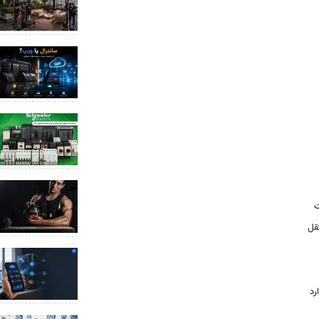
ت
قل
رد