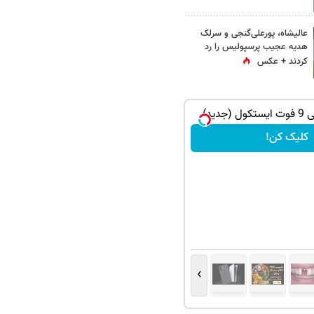
عالیشاه، پورعلی‌گنجی و سرلک
هدیه عجیب پرسپولیس را رد
کردند + عکس
ده شو
بچرخونش
›