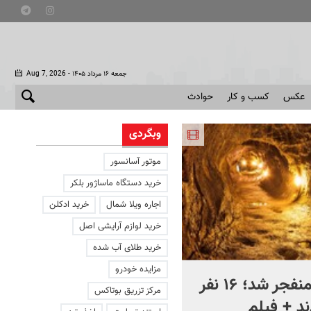
- جمعه ۱۶ مرداد ۱۴۰۵
Aug 7, 2026
عکس
کسب و کار
حوادث
وبگردی
موتور آسانسور
خرید دستگاه ماساژور بلکر
اجاره ویلا شمال
خرید ادکلن
خرید لوازم آرایشی اصل
خرید طلای آب شده
مزایده خودرو
معدن طلا منفجر شد؛ ۱۶ نفر
خنثی‌سازی فوق پیشرفته
مرکز تزریق بوتاکس
د + فیلم
ربات جدید روسیه! + فیلم |