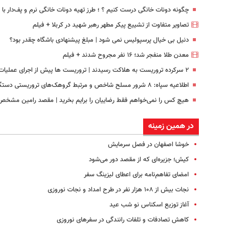
چگونه دونات خانگی درست کنیم ؟ ؛ طرز تهیه دونات خانگی نرم و پف‌دار ب
تصاویر متفاوت از تشییع پیکر مطهر رهبر شهید در کربلا + فیلم
دنیل بی خیال پرسپولیس نمی شود | مبلغ پیشنهادی باشگاه چقدر بود؟
معدن طلا منفجر شد؛ ۱۶ نفر مجروح شدند + فیلم
۲ سرکرده تروریست به هلاکت رسیدند | تروریست ها پیش از اجرای عملیات مورد ضربه قرار گرفتند
اطلاعیه سپاه: ۸ شرور مسلح شاخص و مرتبط گروهک‌های تروریستی دستگیر شدند
هیچ کس را نمی‌خواهم فقط رضاییان را برایم بخرید | مقصد رامین مشخ
در همین زمینه
خوشا اصفهان در فصل سرمایش
کیش؛ جزیره‌ای که از مقصد دور می‌شود
امضای تفاهم‌نامه برای اعطای لیزینگ سفر
نجات بیش از ۱۰۸ هزار نفر در طرح امداد و نجات نوروزی
آغاز توزیع اسکناس نو شب عید
کاهش تصادفات و تلفات رانندگی در سفرهای نوروزی