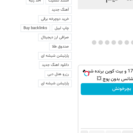
استند تسلیت
اخذ رتبه
رباتی که مین‌ها را از فاصله
آهنگ جدید
یک کیلومتری مثل قند آب
خرید دوچرخه برقی
می‌کند!
چاپ لیبل
Buy backlinks
صرافی ارز دیجیتال
صندوق طلا
پارتیشن شیشه ای
دانلود اهنگ جدید
از PS5 تا آیفون17 و بیت کوین برنده شو 🔥
رزرو هتل دبی
شانس بدون پوچ 💥
پارتیشن شیشه ای
بچرخونش