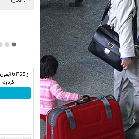
ه ببر 🎮🔥
🔥 گوشی موبایل نوکیا مدل nokia 105
رجیستر شده 🔥
گردونه 
سفارش بده!