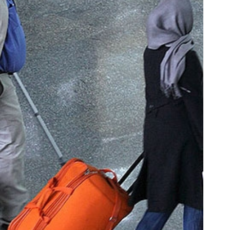
و پیچ گوشتی شارژی فوق‌قدرت با کنترل
بازی کن ، گردونه بچرخون ، جایز
سرعت ⚡ (همراه با متعلقات)
😍
ثبت سفارش!
بچرخونش