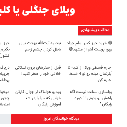
مطالب پیشنهادی
🔴 خرید حرز کبیر امام جواد
توصیه آیت‌الله بهجت برای
حرز ام
روی پوست آهو از مشهد🔴
باطل کردن چشم زخم
بگیرم؟
کشور)
اجاره‌ قسطی ویلا! از کلبه تا
قبل از سفرهای برون استانی
آپارتمان مبله رو تو 4 قسط
خلافی خود را صفر کنید!
جزییات
اجاره کن.
پرداخ
پولسازی سخت نیست اگه
ویدیو هولناک از جوان کارتن
میخوای
راهش رو بدونی! " دوره
خوابی که میلیاردر شد.
چجوری 
رایگان "
آموزش رایگان
امتحا
دیدگاه خوانندگان امروز